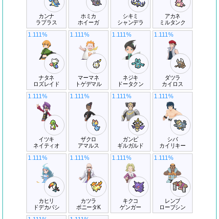
カンナ
ホミカ
シキミ
アカネ
ラプラス
ホイーガ
シャンデラ
ミルタンク
1.111%
1.111%
1.111%
1.111%
ナタネ
マーマネ
ネジキ
ダツラ
ロズレイド
トゲデマル
ドータクン
カイロス
1.111%
1.111%
1.111%
1.111%
イツキ
ザクロ
ガンピ
シバ
ネイティオ
アマルス
ギルガルド
カイリキー
1.111%
1.111%
1.111%
1.111%
カヒリ
カツラ
キクコ
レンブ
ドデカバシ
ポニータK
ゲンガー
ローブシン