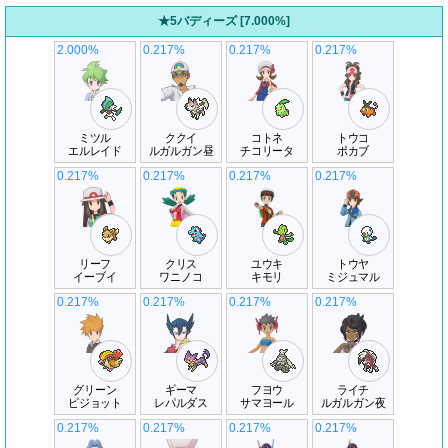
★5バディーズ [7.000%]
2.000%
0.217%
0.217%
0.217%
ミツル
ククイ
コトネ
トウコ
エルレイド
ルガルガン昼
チコリータ
ポカブ
0.217%
0.217%
0.217%
0.217%
リーフ
クリス
ユウキ
トウヤ
イーブイ
ワニノコ
キモリ
ミジュマル
0.217%
0.217%
0.217%
0.217%
グリーン
ギーマ
フヨウ
ライチ
ピジョット
レパルダス
サマヨール
ルガルガン夜
0.217%
0.217%
0.217%
0.217%