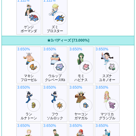
1.111%
1.111%
ゲンジ
ズミ
ボーマンダ
ブロスター
★3バディーズ [73.000%]
3.650%
3.650%
3.650%
3.650%
マキシ
ウルップ
モミ
スズナ
フローゼル
クレベースKs
ハピナス
ユキノオー
3.650%
3.650%
3.650%
3.650%
ラン
フウ
ヤーコン
マツリカ
ルナトーン
ソルロック
ガマガル
グランブル
3.650%
3.650%
3.650%
3.650%