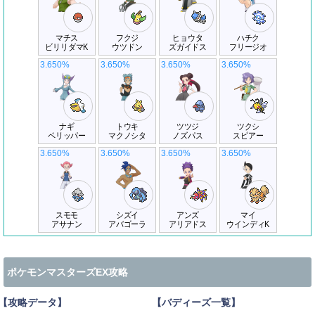
マチス
フクジ
ヒョウタ
ハチク
ビリリダマK
ウツドン
ズガイドス
フリージオ
3.650%
3.650%
3.650%
3.650%
ナギ
トウキ
ツツジ
ツクシ
ペリッパー
マクノシタ
ノズパス
スピアー
3.650%
3.650%
3.650%
3.650%
スモモ
シズイ
アンズ
マイ
アサナン
アバゴーラ
アリアドス
ウインディK
ポケモンマスターズEX攻略
【攻略データ】
【バディーズ一覧】