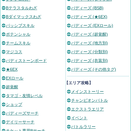
Bテラスタルわざ
バディーズ (BSB)
Bダイマックスわざ
バディーズ (★6EX)
パッシブスキル
バディーズ (EXロール)
ポテンシャル
バディーズ (超覚醒)
チームスキル
バディーズ (地方別)
マジコス
バディーズ (分類別)
バディストーンボード
バディーズ (衣装別)
★6EX
バディーズ (その他タグ)
EXロール
【エリア攻略】
超覚醒
メインストーリー
タマゴ・友情レベル
チャンピオンバトル
ショップ
エクストラエリア
バディーズサーチ
イベント
デイリーサーチ
バトルラリー
チケット専用Bサーチ