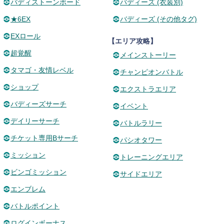
バディストーンボード
バディーズ (衣装別)
★6EX
バディーズ (その他タグ)
EXロール
【エリア攻略】
超覚醒
メインストーリー
タマゴ・友情レベル
チャンピオンバトル
ショップ
エクストラエリア
バディーズサーチ
イベント
デイリーサーチ
バトルラリー
チケット専用Bサーチ
パシオタワー
ミッション
トレーニングエリア
ビンゴミッション
サイドエリア
エンブレム
バトルポイント
ログインボーナス