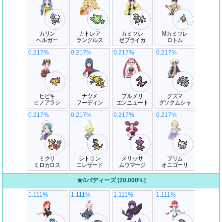
カリン
カトレア
カミツレ
Mカミツレ
ヘルガー
ランクルス
ゼブライカ
ロトム
0.217%
0.217%
0.217%
0.217%
ヒビキ
ナツメ
プルメリ
グズマ
ヒノアラシ
フーディン
エンニュート
グソクムシャ
0.217%
0.217%
0.217%
0.217%
ミクリ
シトロン
メリッサ
プリム
ミロカロス
エレザード
ムウマージ
オニゴーリ
★4バディーズ [20.000%]
1.111%
1.111%
1.111%
1.111%