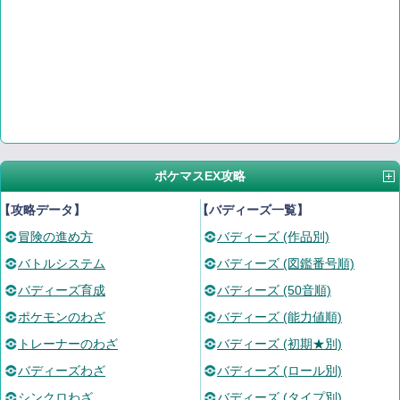
ポケマスEX攻略
【攻略データ】
【バディーズ一覧】
冒険の進め方
バディーズ (作品別)
バトルシステム
バディーズ (図鑑番号順)
バディーズ育成
バディーズ (50音順)
ポケモンのわざ
バディーズ (能力値順)
トレーナーのわざ
バディーズ (初期★別)
バディーズわざ
バディーズ (ロール別)
シンクロわざ
バディーズ (タイプ別)