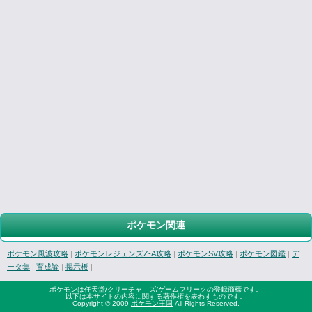
ポケモン関連
ポケモン風波攻略
|
ポケモンレジェンズZ-A攻略
|
ポケモンSV攻略
|
ポケモン図鑑
|
デ
ータ集
|
育成論
|
掲示板
|
ポケモンは任天堂/クリーチャ―ズ/ゲームフリークの登録商標です。
以下は本サイトの内容に関する著作権を表わすものです。
Copyright © 2009
ポケモン王国
All Rights Reserved.