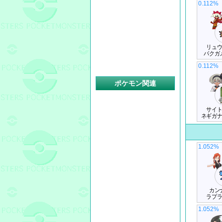
0.112%
リュ
バクガ
0.112%
ポケモン関連
サイ
ネギガ
1.052%
カン
ラプ
1.052%