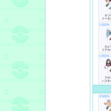
ネジ
ドータ
1.052%
カヒ
ドデカ
1.052%
アザ
ハブネ
3.500%