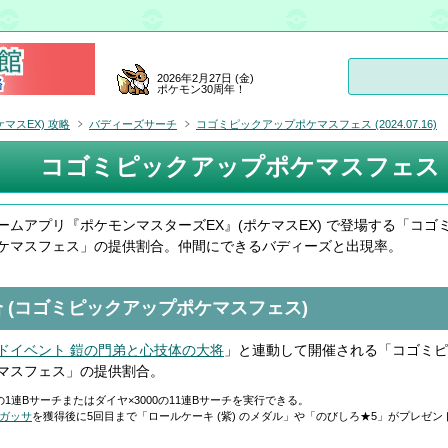
2026年2月27日 (金)
ポケモン30周年！
マスEX) 攻略
バディーズサーチ
コゴミピックアップポケマスフェス (2024.07.16)
コゴミピックアップポケマスフェス (202
ームアプリ『ポケモンマスターズEX』(ポケマスEX) で登場する「コゴ
ケマスフェス」の提供割合。仲間にできるバディーズと出現率。
 (コゴミピックアップポケマスフェス)
ドイベント 鎧の門弟と心技体の大将
」と連動して開催される「コゴミピ
マスフェス」の提供割合。
0の1連Bサーチまたはダイヤ×3000の11連Bサーチを実行できる。
ノガッサ
を獲得後に5回目まで「ロールケーキ (紫) のメダル」や「のびしろ★5」がプレゼン