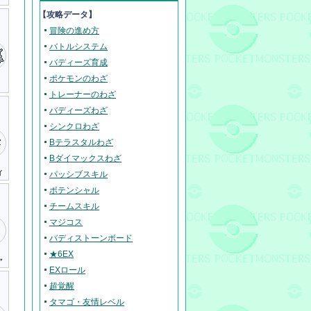
【攻略データ】
冒険の進め方
バトルシステム
バディーズ育成
ポケモンのわざ
トレーナーのわざ
バディーズわざ
シンクロわざ
Bテラスタルわざ
Bダイマックスわざ
ィ
パッシブスキル
ポテンシャル
チームスキル
マジコス
バディストーンボード
★6EX
ャ
EXロール
超覚醒
タマゴ・友情レベル