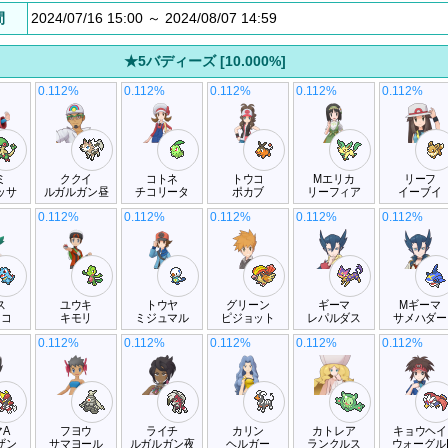
間
2024/07/16 15:00 ～ 2024/08/07 14:59
★5バディーズ [10.000%]
0.112%
0.112%
0.112%
0.112%
0.112%
ミ
ククイ
コトネ
トウコ
Mエリカ
リーフ
ッサ
ルガルガン昼
チコリータ
ポカブ
リーフィア
イーブイ
0.112%
0.112%
0.112%
0.112%
0.112%
ス
ユウキ
トウヤ
グリーン
ギーマ
Mギーマ
ノコ
キモリ
ミジュマル
ピジョット
レパルダス
サメハダー
0.112%
0.112%
0.112%
0.112%
0.112%
A
フヨウ
ライチ
カリン
カトレア
キョウヘイ
ザン
サマヨール
ルガルガン夜
ヘルガー
ランクルス
ウォーグル