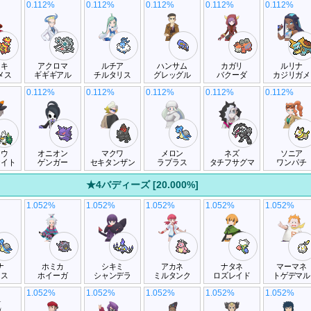
0.112%
0.112%
0.112%
0.112%
0.112%
ウキ
アクロマ
ルチア
ハンサム
カガリ
ルリナ
メス
ギギギアル
チルタリス
グレッグル
バクーダ
カジリガメ
0.112%
0.112%
0.112%
0.112%
0.112%
トウ
オニオン
マクワ
メロン
ネズ
ソニア
ナイト
ゲンガー
セキタンザン
ラプラス
タチフサグマ
ワンパチ
★4バディーズ [20.000%]
1.052%
1.052%
1.052%
1.052%
1.052%
ナ
ホミカ
シキミ
アカネ
ナタネ
マーマネ
ラス
ホイーガ
シャンデラ
ミルタンク
ロズレイド
トゲデマル
1.052%
1.052%
1.052%
1.052%
1.052%