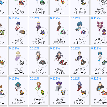
カ
ミクリ
ミツル
セレナ
シトロン
カゲツ
ロウ
ミロカロス
エルレイド
フォッコ
エレザード
アブソル
0.112%
0.112%
0.112%
0.112%
0.112%
ナ
ヒュウ
マツバ
カキ
ハヤト
メリッサ
ロン
バッフロン
フワライド
ガラガラA
オオスバメ
ムウマージ
0.112%
0.112%
0.112%
0.112%
0.112%
ウ
プリム
キクノ
ドラセナ
コクラン
スイレン
イン
オニゴーリ
カバルドン♀
ドラミドロ
ムクホーク
オニシズク
0.112%
0.112%
0.112%
0.112%
0.112%
ラ
アロエ
アーティ
ゴジカ
ゴヨウ
ティエルノ
カニ
ミルホッグ
ハハコモリ
シンボラー
キリンリキ
シザリガー