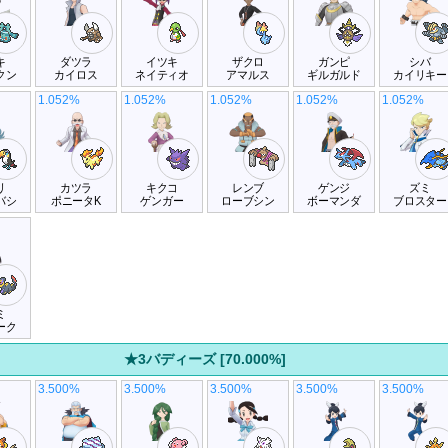
キ
ダツラ
イツキ
ザクロ
ガンピ
シバ
クン
カイロス
ネイティオ
アマルス
ギルガルド
カイリキー
1.052%
1.052%
1.052%
1.052%
1.052%
リ
カツラ
キクコ
レンブ
ゲンジ
ズミ
バシ
ポニータK
ゲンガー
ローブシン
ボーマンダ
ブロスター
ミ
ーク
★3バディーズ [70.000%]
3.500%
3.500%
3.500%
3.500%
3.500%