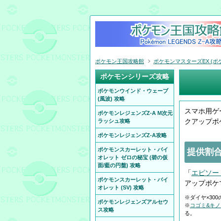
ポケモン王国攻略館
ポケモンマスターズEX (ポケ
ポケモンシリーズ攻略
ポケモンウインド・ウェーブ
(風波) 攻略
スマホ用ゲ
ポケモンレジェンズZ-A M次元
クアップポ
ラッシュ攻略
ポケモンレジェンズZ-A攻略
ポケモンスカーレット・バイ
提供割合
オレット ゼロの秘宝 (碧の仮
面/藍の円盤) 攻略
「
エピソー
ポケモンスカーレット・バイ
アップポケ
オレット (SV) 攻略
※ダイヤ×30
ポケモンレジェンズアルセウ
※
コゴミ&キ
ス攻略
る。