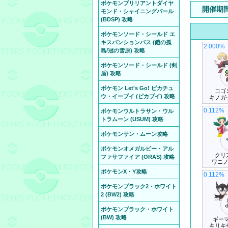
ポケモンブリリアントダイヤ
開催期
モンド・シャイニングパール
(BDSP) 攻略
ポケモンソード・シールド エ
キスパンションパス (鎧の孤
2.000%
島/冠の雪原) 攻略
ポケモンソード・シールド (剣
盾) 攻略
ポケモン Let's Go! ピカチュ
コゴ
ウ・イーブイ (ピカブイ) 攻略
キノガ
0.112%
ポケモンウルトラサン・ウル
トラムーン (USUM) 攻略
ポケモンサン・ムーン攻略
ポケモンオメガルビー・アル
クリ
ファサファイア (ORAS) 攻略
ワニ
ポケモンX・Y攻略
0.112%
ポケモンブラック2・ホワイト
2 (BW2) 攻略
ポケモンブラック・ホワイト
(BW) 攻略
ギーマ
キリキ