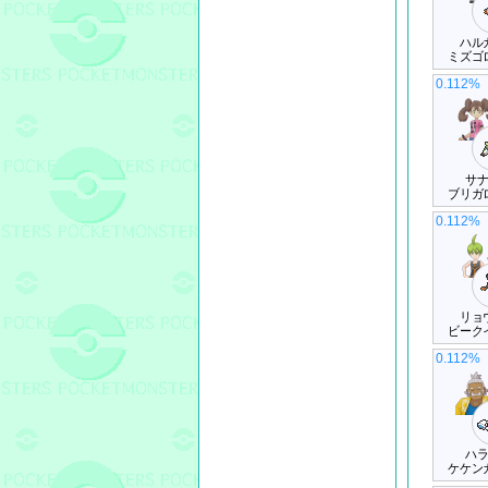
ハル
ミズゴ
0.112%
サ
ブリガ
0.112%
リョ
ビーク
0.112%
ハ
ケケン