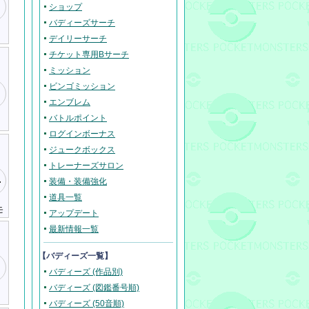
ショップ
バディーズサーチ
デイリーサーチ
チケット専用Bサーチ
ミッション
ビンゴミッション
エンブレム
バトルポイント
ログインボーナス
ジュークボックス
トレーナーズサロン
装備・装備強化
道具一覧
モ
アップデート
最新情報一覧
【バディーズ一覧】
バディーズ (作品別)
バディーズ (図鑑番号順)
バディーズ (50音順)