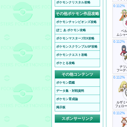
ポケモンクリスタル攻略
0.112%
その他ポケモン作品攻略
ポケモンチャンピオンズ攻略
ぽこ あ ポケモン攻略
ベ
ムシャ
ポケモンマスターズEX攻略
0.112%
ポケモンスクランブルSP攻略
ポケモンクエスト攻略
ポケとる攻略
ナツ
フーデ
その他コンテンツ
0.112%
ポケモン図鑑
データ集・対戦資料
ポケモン育成論
ルザミ
フェロ
掲示板
0.112%
スポンサーリンク