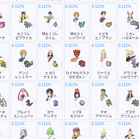
0.112%
0.112%
0.112%
0.112%
0.112%
ル
カミツレ
Mカミツレ
Mカスミ
ヒビキ
ミカン
ーナ
ゼブライカ
ロトム
シャワーズ
ヒノアラシ
ハガネール
0.112%
0.112%
0.112%
0.112%
0.112%
メ
デンジ
ヒカリ
ロイヤルマスク
リーリエ
グラジオ
ィン
レントラー
ナエトル
ガオガエン
ピッピ
シルヴァデ
0.112%
0.112%
0.112%
0.112%
0.112%
ーネ
プルメリ
ヨウ
ミヅキ
マオ
グズマ
ーチェ
エンニュート
アシマリ
モクロー
アマージョ
グソクムシ
0.112%
0.112%
0.112%
0.112%
0.112%