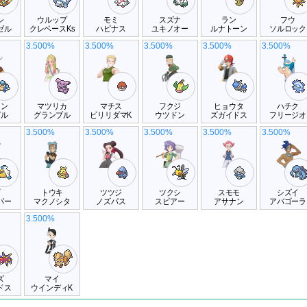
シ
ウルップ
モミ
スズナ
ラン
フウ
ゼル
クレベースKs
ハピナス
ユキノオー
ルナトーン
ソルロック
3.500%
3.500%
3.500%
3.500%
3.500%
コン
マツリカ
マチス
フクジ
ヒョウタ
ハチク
ガル
グランブル
ビリリダマK
ウツドン
ズガイドス
フリージオ
3.500%
3.500%
3.500%
3.500%
3.500%
ギ
トウキ
ツツジ
ツクシ
スモモ
シズイ
パー
マクノシタ
ノズパス
スピアー
アサナン
アバゴーラ
3.500%
ズ
マイ
ドス
ウインディK