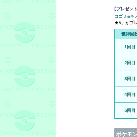
【プレゼン
コゴミ&キ
★5」がプ
獲得回
1回目
2回目
3回目
4回目
5回目
ポケモン