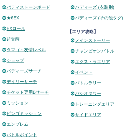
バディストーンボード
バディーズ (衣装別)
★6EX
バディーズ (その他タグ)
EXロール
【エリア攻略】
超覚醒
メインストーリー
タマゴ・友情レベル
チャンピオンバトル
ショップ
エクストラエリア
バディーズサーチ
イベント
デイリーサーチ
バトルラリー
チケット専用Bサーチ
パシオタワー
ミッション
トレーニングエリア
ビンゴミッション
サイドエリア
エンブレム
バトルポイント