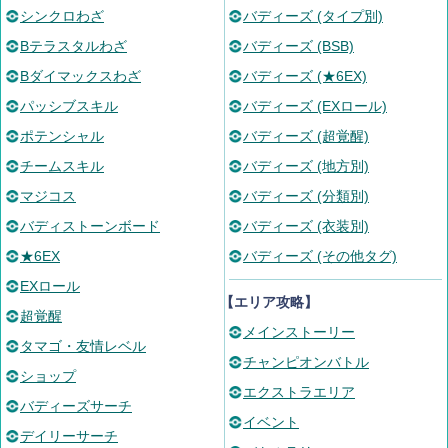
シンクロわざ
バディーズ (タイプ別)
Bテラスタルわざ
バディーズ (BSB)
Bダイマックスわざ
バディーズ (★6EX)
パッシブスキル
バディーズ (EXロール)
ポテンシャル
バディーズ (超覚醒)
チームスキル
バディーズ (地方別)
マジコス
バディーズ (分類別)
バディストーンボード
バディーズ (衣装別)
★6EX
バディーズ (その他タグ)
EXロール
【エリア攻略】
超覚醒
メインストーリー
タマゴ・友情レベル
チャンピオンバトル
ショップ
エクストラエリア
バディーズサーチ
イベント
デイリーサーチ