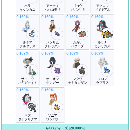
ハラ
アーティ
ゴヨウ
アクロマ
ケケンカニ
ハハコモリ
キリンリキ
ギギギアル
0.169%
0.169%
0.169%
0.169%
ルチア
ハンサム
カガリ
ルリナ
チルタリス
グレッグル
バクーダ
カジリガメ
0.169%
0.169%
0.169%
0.169%
サイトウ
オニオン
マクワ
メロン
ネギガナイト
ゲンガー
セキタンザン
ラプラス
0.169%
0.169%
ネズ
ソニア
タチフサグマ
ワンパチ
★4バディーズ [20.000%]