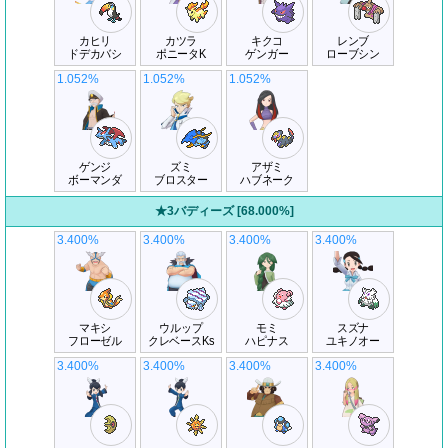
カヒリ
カツラ
キクコ
レンブ
ドデカバシ
ポニータK
ゲンガー
ローブシン
1.052%
1.052%
1.052%
ゲンジ
ズミ
アザミ
ボーマンダ
ブロスター
ハブネーク
★3バディーズ [68.000%]
3.400%
3.400%
3.400%
3.400%
マキシ
ウルップ
モミ
スズナ
フローゼル
クレベースKs
ハピナス
ユキノオー
3.400%
3.400%
3.400%
3.400%