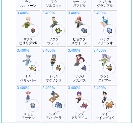
ラン
フウ
ヤーコン
マツリカ
ルナトーン
ソルロック
ガマガル
グランブル
3.400%
3.400%
3.400%
3.400%
マチス
フクジ
ヒョウタ
ハチク
ビリリダマK
ウツドン
ズガイドス
フリージオ
3.400%
3.400%
3.400%
3.400%
ナギ
トウキ
ツツジ
ツクシ
ペリッパー
マクノシタ
ノズパス
スピアー
3.400%
3.400%
3.400%
3.400%
スモモ
シズイ
アンズ
マイ
アサナン
アバゴーラ
アリアドス
ウインディK