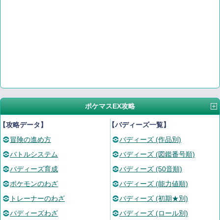
ポケマスEX攻略
【攻略データ】
【バディーズ一覧】
冒険の進め方
バディーズ (作品別)
バトルシステム
バディーズ (図鑑番号順)
バディーズ育成
バディーズ (50音順)
ポケモンのわざ
バディーズ (能力値順)
トレーナーのわざ
バディーズ (初期★別)
バディーズわざ
バディーズ (ロール別)