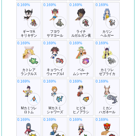
0.169%
0.169%
0.169%
0.169%
ギーマA
フヨウ
ライチ
カリン
キリキザン
サマヨール
ルガルガン夜
ヘルガー
0.169%
0.169%
0.169%
0.169%
カトレア
キョウヘイ
ベル
カミツレ
ランクルス
ウォーグルI
ムシャーナ
ゼブライカ
0.169%
0.169%
0.169%
0.169%
Mカミツレ
Mカスミ
ヒビキ
ミカン
ロトム
シャワーズ
ヒノアラシ
ハガネール
0.169%
0.169%
0.169%
0.169%