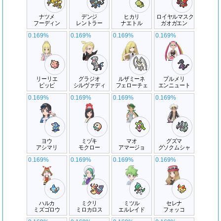
ナツメ
デンジ
ヒカリ
ロイヤルマスク
フーディン
レントラー
ナエトル
ガオガエン
0.169%
0.169%
0.169%
0.169%
リーリエ
グラジオ
ルザミーネ
プルメリ
ピッピ
シルヴァディ
フェローチェ
エンニュート
0.169%
0.169%
0.169%
0.169%
ヨウ
ミヅキ
マオ
グズマ
アシマリ
モクロー
アマージョ
グソクムシャ
0.169%
0.169%
0.169%
0.169%
ハルカ
ミクリ
ミツル
セレナ
ミズゴロウ
ミロカロス
エルレイド
フォッコ