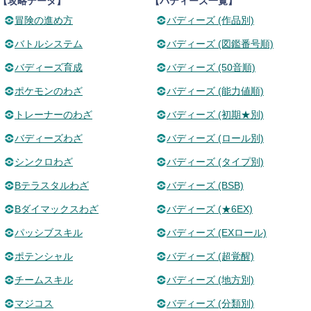
【攻略データ】
【バディーズ一覧】
冒険の進め方
バディーズ (作品別)
バトルシステム
バディーズ (図鑑番号順)
バディーズ育成
バディーズ (50音順)
ポケモンのわざ
バディーズ (能力値順)
トレーナーのわざ
バディーズ (初期★別)
バディーズわざ
バディーズ (ロール別)
シンクロわざ
バディーズ (タイプ別)
Bテラスタルわざ
バディーズ (BSB)
Bダイマックスわざ
バディーズ (★6EX)
パッシブスキル
バディーズ (EXロール)
ポテンシャル
バディーズ (超覚醒)
チームスキル
バディーズ (地方別)
マジコス
バディーズ (分類別)