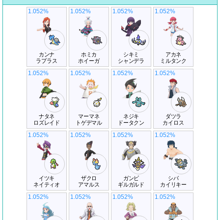
1.052%
1.052%
1.052%
1.052%
カンナ
ホミカ
シキミ
アカネ
ラプラス
ホイーガ
シャンデラ
ミルタンク
1.052%
1.052%
1.052%
1.052%
ナタネ
マーマネ
ネジキ
ダツラ
ロズレイド
トゲデマル
ドータクン
カイロス
1.052%
1.052%
1.052%
1.052%
イツキ
ザクロ
ガンピ
シバ
ネイティオ
アマルス
ギルガルド
カイリキー
1.052%
1.052%
1.052%
1.052%