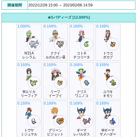
開催期間
2022/12/28 15:00 ～ 2023/02/06 14:59
★5バディーズ [12.000%]
1.000%
0.169%
0.169%
0.169%
N'21A
ククイ
コトネ
トウコ
レシラム
ルガルガン昼
チコリータ
ポカブ
0.169%
0.169%
0.169%
0.169%
Mエリカ
リーフ
クリス
ユウキ
リーフィア
イーブイ
ワニノコ
キモリ
0.169%
0.169%
0.169%
0.169%
トウヤ
グリーン
ギーマ
Mギーマ
ミジュマル
ピジョット
レパルダス
サメハダー