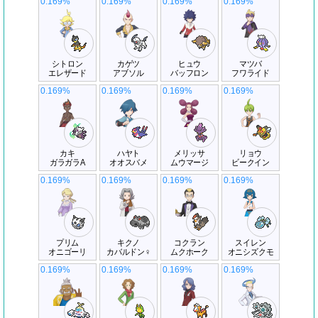
0.169%
0.169%
0.169%
0.169%
シトロン
カゲツ
ヒュウ
マツバ
エレザード
アブソル
バッフロン
フワライド
0.169%
0.169%
0.169%
0.169%
カキ
ハヤト
メリッサ
リョウ
ガラガラA
オオスバメ
ムウマージ
ビークイン
0.169%
0.169%
0.169%
0.169%
プリム
キクノ
コクラン
スイレン
オニゴーリ
カバルドン♀
ムクホーク
オニシズクモ
0.169%
0.169%
0.169%
0.169%