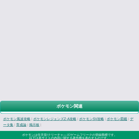
ポケモン関連
ポケモン風波攻略
|
ポケモンレジェンズZ-A攻略
|
ポケモンSV攻略
|
ポケモン図鑑
|
デ
ータ集
|
育成論
|
掲示板
|
ポケモンは任天堂/クリーチャ―ズ/ゲームフリークの登録商標です。
以下は本サイトの内容に関する著作権を表わすものです。