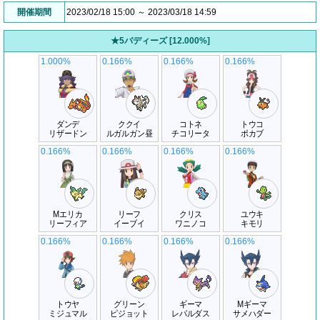
開催期間
2023/02/18 15:00 ～ 2023/03/18 14:59
★5バディーズ [12.000%]
1.000%
0.166%
0.166%
0.166%
ダンデ
ククイ
コトネ
トウコ
リザードン
ルガルガン昼
チコリータ
ポカブ
0.166%
0.166%
0.166%
0.166%
Mエリカ
リーフ
クリス
ユウキ
リーフィア
イーブイ
ワニノコ
キモリ
0.166%
0.166%
0.166%
0.166%
トウヤ
グリーン
ギーマ
Mギーマ
ミジュマル
ピジョット
レパルダス
サメハダー