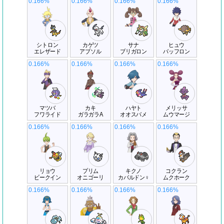
0.166%
0.166%
0.166%
0.166%
シトロン
カゲツ
サナ
ヒュウ
エレザード
アブソル
ブリガロン
バッフロン
0.166%
0.166%
0.166%
0.166%
マツバ
カキ
ハヤト
メリッサ
フワライド
ガラガラA
オオスバメ
ムウマージ
0.166%
0.166%
0.166%
0.166%
リョウ
プリム
キクノ
コクラン
ビークイン
オニゴーリ
カバルドン♀
ムクホーク
0.166%
0.166%
0.166%
0.166%