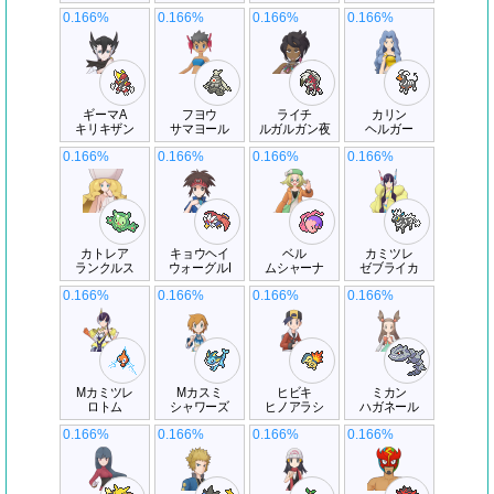
0.166%
0.166%
0.166%
0.166%
ギーマA
フヨウ
ライチ
カリン
キリキザン
サマヨール
ルガルガン夜
ヘルガー
0.166%
0.166%
0.166%
0.166%
カトレア
キョウヘイ
ベル
カミツレ
ランクルス
ウォーグルI
ムシャーナ
ゼブライカ
0.166%
0.166%
0.166%
0.166%
Mカミツレ
Mカスミ
ヒビキ
ミカン
ロトム
シャワーズ
ヒノアラシ
ハガネール
0.166%
0.166%
0.166%
0.166%