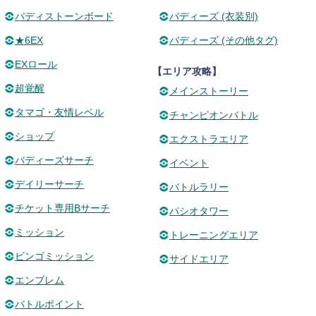
バディストーンボード
バディーズ (衣装別)
★6EX
バディーズ (その他タグ)
EXロール
【エリア攻略】
超覚醒
メインストーリー
タマゴ・友情レベル
チャンピオンバトル
ショップ
エクストラエリア
バディーズサーチ
イベント
デイリーサーチ
バトルラリー
チケット専用Bサーチ
パシオタワー
ミッション
トレーニングエリア
ビンゴミッション
サイドエリア
エンブレム
バトルポイント