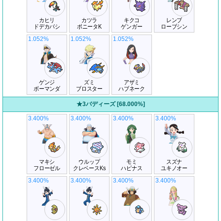
カヒリ
カツラ
キクコ
レンブ
ドデカバシ
ポニータK
ゲンガー
ローブシン
1.052%
1.052%
1.052%
ゲンジ
ズミ
アザミ
ボーマンダ
ブロスター
ハブネーク
★3バディーズ [68.000%]
3.400%
3.400%
3.400%
3.400%
マキシ
ウルップ
モミ
スズナ
フローゼル
クレベースKs
ハピナス
ユキノオー
3.400%
3.400%
3.400%
3.400%