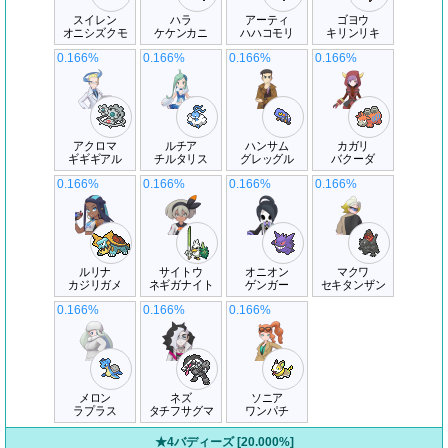
スイレン
ハラ
アーティ
ゴヨウ
オニシズクモ
ケケンカニ
ハハコモリ
キリンリキ
0.166%
0.166%
0.166%
0.166%
アクロマ
ルチア
ハンサム
カガリ
ギギギアル
チルタリス
グレッグル
バクーダ
0.166%
0.166%
0.166%
0.166%
ルリナ
サイトウ
オニオン
マクワ
カジリガメ
ネギガナイト
ゲンガー
セキタンザン
0.166%
0.166%
0.166%
メロン
ネズ
ソニア
ラプラス
タチフサグマ
ワンパチ
★4バディーズ [20.000%]