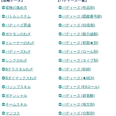
【攻略データ】
【バディーズ一覧】
冒険の進め方
バディーズ (作品別)
バトルシステム
バディーズ (図鑑番号順)
バディーズ育成
バディーズ (50音順)
ポケモンのわざ
バディーズ (能力値順)
トレーナーのわざ
バディーズ (初期★別)
バディーズわざ
バディーズ (ロール別)
シンクロわざ
バディーズ (タイプ別)
Bテラスタルわざ
バディーズ (BSB)
Bダイマックスわざ
バディーズ (★6EX)
パッシブスキル
バディーズ (EXロール)
ポテンシャル
バディーズ (超覚醒)
チームスキル
バディーズ (地方別)
マジコス
バディーズ (分類別)