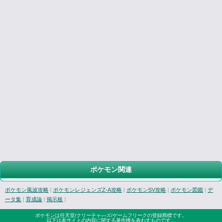
ポケモン関連
ポケモン風波攻略
|
ポケモンレジェンズZ-A攻略
|
ポケモンSV攻略
|
ポケモン図鑑
|
デ
ータ集
|
育成論
|
掲示板
|
ポケモンは任天堂/クリーチャ―ズ/ゲームフリークの登録商標です。
以下は本サイトの内容に関する著作権を表わすものです。