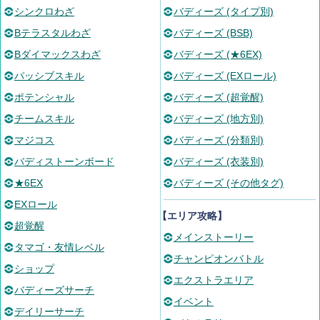
シンクロわざ
バディーズ (タイプ別)
Bテラスタルわざ
バディーズ (BSB)
Bダイマックスわざ
バディーズ (★6EX)
パッシブスキル
バディーズ (EXロール)
ポテンシャル
バディーズ (超覚醒)
チームスキル
バディーズ (地方別)
マジコス
バディーズ (分類別)
バディストーンボード
バディーズ (衣装別)
★6EX
バディーズ (その他タグ)
EXロール
【エリア攻略】
超覚醒
メインストーリー
タマゴ・友情レベル
チャンピオンバトル
ショップ
エクストラエリア
バディーズサーチ
イベント
デイリーサーチ