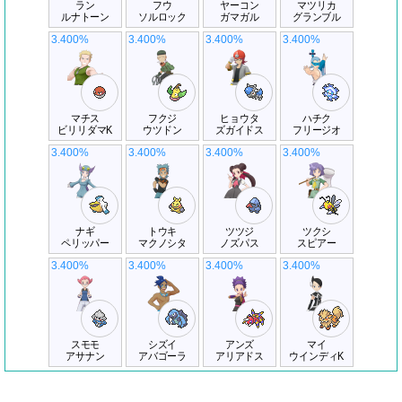
ラン
フウ
ヤーコン
マツリカ
ルナトーン
ソルロック
ガマガル
グランブル
3.400%
3.400%
3.400%
3.400%
マチス
フクジ
ヒョウタ
ハチク
ビリリダマK
ウツドン
ズガイドス
フリージオ
3.400%
3.400%
3.400%
3.400%
ナギ
トウキ
ツツジ
ツクシ
ペリッパー
マクノシタ
ノズパス
スピアー
3.400%
3.400%
3.400%
3.400%
スモモ
シズイ
アンズ
マイ
アサナン
アバゴーラ
アリアドス
ウインディK