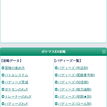
ポケマスEX攻略
【攻略データ】
【バディーズ一覧】
冒険の進め方
バディーズ (作品別)
バトルシステム
バディーズ (図鑑番号順)
バディーズ育成
バディーズ (50音順)
ポケモンのわざ
バディーズ (能力値順)
トレーナーのわざ
バディーズ (初期★別)
バディーズわざ
バディーズ (ロール別)