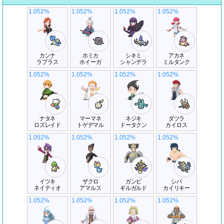
1.052%
1.052%
1.052%
1.052%
カンナ
ホミカ
シキミ
アカネ
ラプラス
ホイーガ
シャンデラ
ミルタンク
1.052%
1.052%
1.052%
1.052%
ナタネ
マーマネ
ネジキ
ダツラ
ロズレイド
トゲデマル
ドータクン
カイロス
1.052%
1.052%
1.052%
1.052%
イツキ
ザクロ
ガンピ
シバ
ネイティオ
アマルス
ギルガルド
カイリキー
1.052%
1.052%
1.052%
1.052%