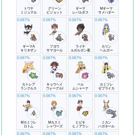
トウヤ
グリーン
ギーマ
Mギーマ
ミジュマル
ピジョット
レパルダス
サメハダー
0.067%
0.067%
0.067%
0.067%
ギーマA
フヨウ
ライチ
カリン
キリキザン
サマヨール
ルガルガン夜
ヘルガー
0.067%
0.067%
0.067%
0.067%
カトレア
キョウヘイ
ベル
カミツレ
ランクルス
ウォーグルI
ムシャーナ
ゼブライカ
0.067%
0.067%
0.067%
0.067%
Mカミツレ
Mカスミ
ヒビキ
ミカン
ロトム
シャワーズ
ヒノアラシ
ハガネール
0.067%
0.067%
0.067%
0.067%