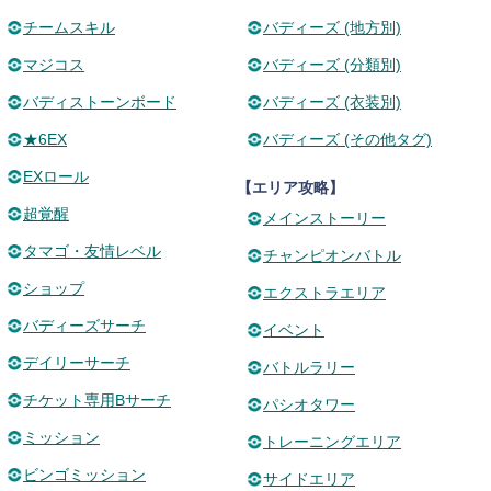
チームスキル
バディーズ (地方別)
マジコス
バディーズ (分類別)
バディストーンボード
バディーズ (衣装別)
★6EX
バディーズ (その他タグ)
EXロール
【エリア攻略】
超覚醒
メインストーリー
タマゴ・友情レベル
チャンピオンバトル
ショップ
エクストラエリア
バディーズサーチ
イベント
デイリーサーチ
バトルラリー
チケット専用Bサーチ
パシオタワー
ミッション
トレーニングエリア
ビンゴミッション
サイドエリア