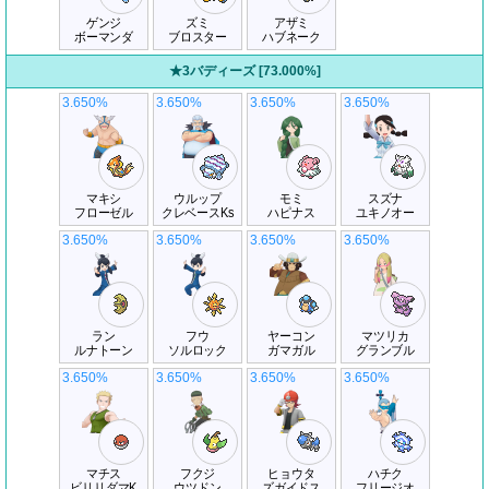
ゲンジ
ズミ
アザミ
ボーマンダ
ブロスター
ハブネーク
★3バディーズ [73.000%]
3.650%
3.650%
3.650%
3.650%
マキシ
ウルップ
モミ
スズナ
フローゼル
クレベースKs
ハピナス
ユキノオー
3.650%
3.650%
3.650%
3.650%
ラン
フウ
ヤーコン
マツリカ
ルナトーン
ソルロック
ガマガル
グランブル
3.650%
3.650%
3.650%
3.650%
マチス
フクジ
ヒョウタ
ハチク
ビリリダマK
ウツドン
ズガイドス
フリージオ