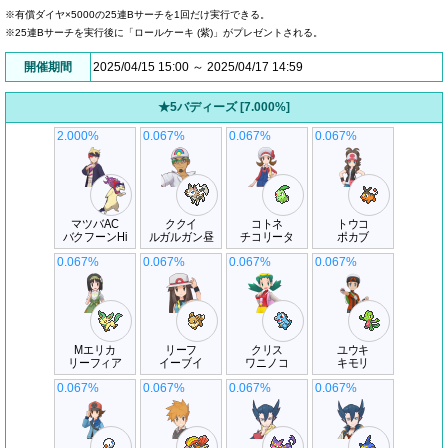
※有償ダイヤ×5000の25連Bサーチを1回だけ実行できる。
※25連Bサーチを実行後に「ロールケーキ (紫)」がプレゼントされる。
開催期間
2025/04/15 15:00 ～ 2025/04/17 14:59
★5バディーズ [7.000%]
2.000%
0.067%
0.067%
0.067%
マツバAC
ククイ
コトネ
トウコ
バクフーンHi
ルガルガン昼
チコリータ
ポカブ
0.067%
0.067%
0.067%
0.067%
Mエリカ
リーフ
クリス
ユウキ
リーフィア
イーブイ
ワニノコ
キモリ
0.067%
0.067%
0.067%
0.067%