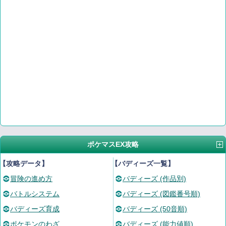
ポケマスEX攻略
【攻略データ】
【バディーズ一覧】
冒険の進め方
バディーズ (作品別)
バトルシステム
バディーズ (図鑑番号順)
バディーズ育成
バディーズ (50音順)
ポケモンのわざ
バディーズ (能力値順)