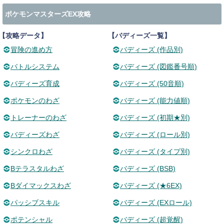
ポケモンマスターズEX攻略
【攻略データ】
【バディーズ一覧】
冒険の進め方
バディーズ (作品別)
バトルシステム
バディーズ (図鑑番号順)
バディーズ育成
バディーズ (50音順)
ポケモンのわざ
バディーズ (能力値順)
トレーナーのわざ
バディーズ (初期★別)
バディーズわざ
バディーズ (ロール別)
シンクロわざ
バディーズ (タイプ別)
Bテラスタルわざ
バディーズ (BSB)
Bダイマックスわざ
バディーズ (★6EX)
パッシブスキル
バディーズ (EXロール)
ポテンシャル
バディーズ (超覚醒)