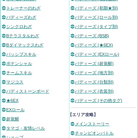
トレーナーのわざ
バディーズ (初期★別)
バディーズわざ
バディーズ (ロール別)
シンクロわざ
バディーズ (タイプ別)
Bテラスタルわざ
バディーズ (BSB)
Bダイマックスわざ
バディーズ (★6EX)
パッシブスキル
バディーズ (EXロール)
ポテンシャル
バディーズ (超覚醒)
チームスキル
バディーズ (地方別)
マジコス
バディーズ (分類別)
バディストーンボード
バディーズ (衣装別)
★6EX
バディーズ (その他タグ)
EXロール
【エリア攻略】
超覚醒
メインストーリー
タマゴ・友情レベル
チャンピオンバトル
ショップ