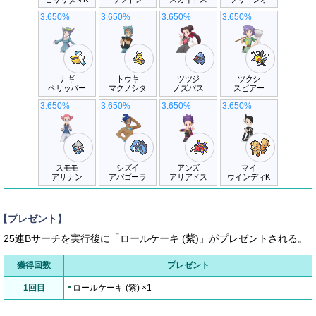
3.650%
3.650%
3.650%
3.650%
ナギ
トウキ
ツツジ
ツクシ
ペリッパー
マクノシタ
ノズパス
スピアー
3.650%
3.650%
3.650%
3.650%
スモモ
シズイ
アンズ
マイ
アサナン
アバゴーラ
アリアドス
ウインディK
【プレゼント】
25連Bサーチを実行後に「ロールケーキ (紫)」がプレゼントされる。
獲得回数
プレゼント
1回目
ロールケーキ (紫) ×1