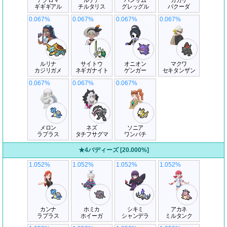
アクロマ
ルチア
ハンサム
カガリ
ギギギアル
チルタリス
グレッグル
バクーダ
0.067%
0.067%
0.067%
0.067%
ルリナ
サイトウ
オニオン
マクワ
カジリガメ
ネギガナイト
ゲンガー
セキタンザン
0.067%
0.067%
0.067%
メロン
ネズ
ソニア
ラプラス
タチフサグマ
ワンパチ
★4バディーズ [20.000%]
1.052%
1.052%
1.052%
1.052%
カンナ
ホミカ
シキミ
アカネ
ラプラス
ホイーガ
シャンデラ
ミルタンク