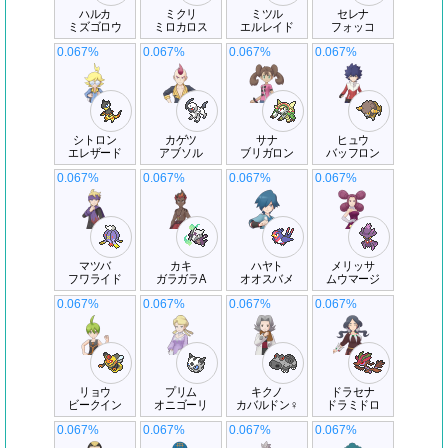
ハルカ
ミクリ
ミツル
セレナ
ミズゴロウ
ミロカロス
エルレイド
フォッコ
0.067%
0.067%
0.067%
0.067%
シトロン
カゲツ
サナ
ヒュウ
エレザード
アブソル
ブリガロン
バッフロン
0.067%
0.067%
0.067%
0.067%
マツバ
カキ
ハヤト
メリッサ
フワライド
ガラガラA
オオスバメ
ムウマージ
0.067%
0.067%
0.067%
0.067%
リョウ
プリム
キクノ
ドラセナ
ビークイン
オニゴーリ
カバルドン♀
ドラミドロ
0.067%
0.067%
0.067%
0.067%