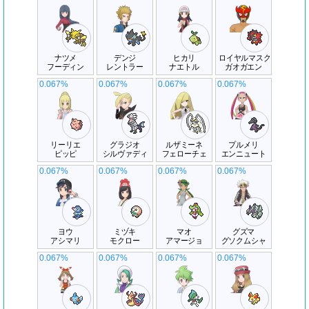
ナツメ
デンジ
ヒカリ
ロイヤルマスク
フーディン
レントラー
ナエトル
ガオガエン
0.067%
0.067%
0.067%
0.067%
リーリエ
グラジオ
ルザミーネ
プルメリ
ピッピ
シルヴァディ
フェローチェ
エンニュート
0.067%
0.067%
0.067%
0.067%
ヨウ
ミヅキ
マオ
グズマ
アシマリ
モクロー
アマージョ
グソクムシャ
0.067%
0.067%
0.067%
0.067%