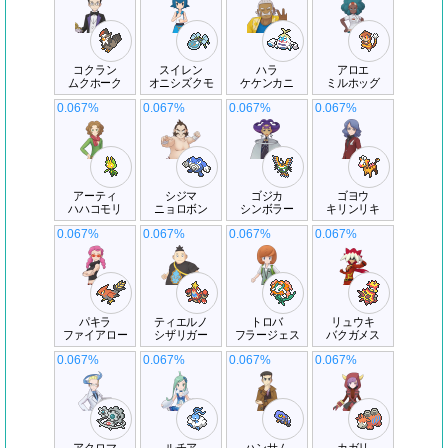
コクラン
スイレン
ハラ
アロエ
ムクホーク
オニシズクモ
ケケンカニ
ミルホッグ
0.067%
0.067%
0.067%
0.067%
アーティ
シジマ
ゴジカ
ゴヨウ
ハハコモリ
ニョロボン
シンボラー
キリンリキ
0.067%
0.067%
0.067%
0.067%
パキラ
ティエルノ
トロバ
リュウキ
ファイアロー
シザリガー
フラージェス
バクガメス
0.067%
0.067%
0.067%
0.067%