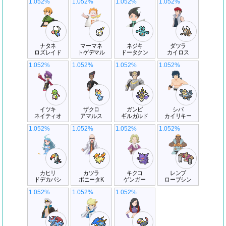
1.052%
1.052%
1.052%
1.052%
ナタネ
マーマネ
ネジキ
ダツラ
ロズレイド
トゲデマル
ドータクン
カイロス
1.052%
1.052%
1.052%
1.052%
イツキ
ザクロ
ガンピ
シバ
ネイティオ
アマルス
ギルガルド
カイリキー
1.052%
1.052%
1.052%
1.052%
カヒリ
カツラ
キクコ
レンブ
ドデカバシ
ポニータK
ゲンガー
ローブシン
1.052%
1.052%
1.052%