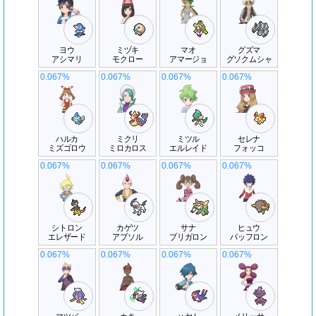
ヨウ
ミヅキ
マオ
グズマ
アシマリ
モクロー
アマージョ
グソクムシャ
0.067%
0.067%
0.067%
0.067%
ハルカ
ミクリ
ミツル
セレナ
ミズゴロウ
ミロカロス
エルレイド
フォッコ
0.067%
0.067%
0.067%
0.067%
シトロン
カゲツ
サナ
ヒュウ
エレザード
アブソル
ブリガロン
バッフロン
0.067%
0.067%
0.067%
0.067%