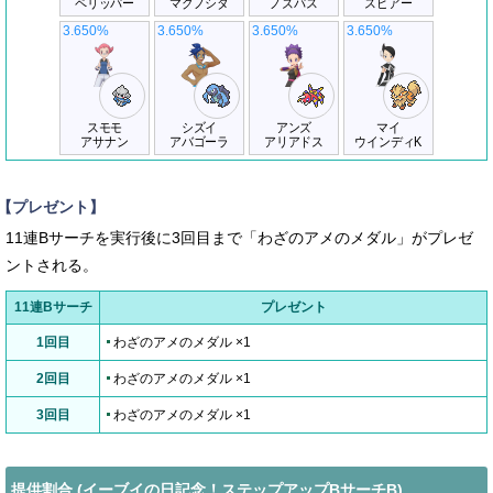
ペリッパー
マクノシタ
ノズパス
スピアー
3.650%
3.650%
3.650%
3.650%
スモモ
シズイ
アンズ
マイ
アサナン
アバゴーラ
アリアドス
ウインディK
【プレゼント】
11連Bサーチを実行後に3回目まで「わざのアメのメダル」がプレゼ
ントされる。
11連Bサーチ
プレゼント
1回目
わざのアメのメダル ×1
2回目
わざのアメのメダル ×1
3回目
わざのアメのメダル ×1
提供割合 (イーブイの日記念！ステップアップBサーチB)