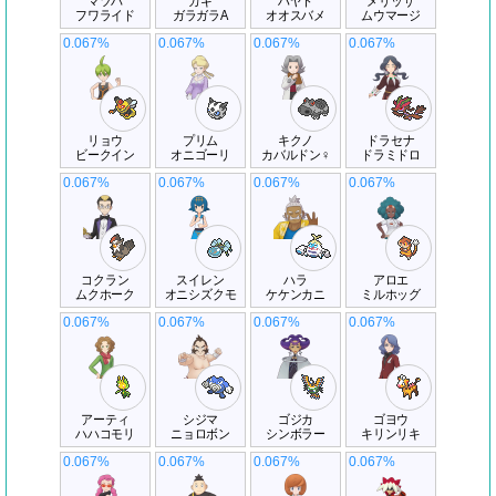
マツバ
カキ
ハヤト
メリッサ
フワライド
ガラガラA
オオスバメ
ムウマージ
0.067%
0.067%
0.067%
0.067%
リョウ
プリム
キクノ
ドラセナ
ビークイン
オニゴーリ
カバルドン♀
ドラミドロ
0.067%
0.067%
0.067%
0.067%
コクラン
スイレン
ハラ
アロエ
ムクホーク
オニシズクモ
ケケンカニ
ミルホッグ
0.067%
0.067%
0.067%
0.067%
アーティ
シジマ
ゴジカ
ゴヨウ
ハハコモリ
ニョロボン
シンボラー
キリンリキ
0.067%
0.067%
0.067%
0.067%