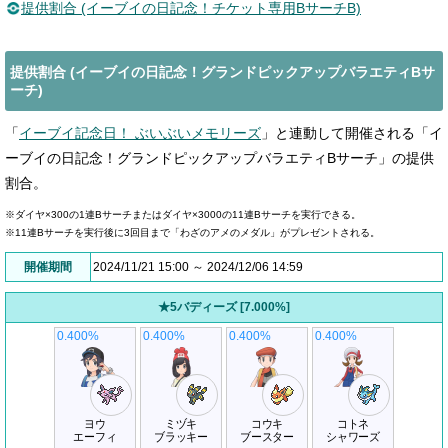
提供割合 (イーブイの日記念！チケット専用BサーチB)
提供割合 (イーブイの日記念！グランドピックアップバラエティBサ
ーチ)
「
イーブイ記念日！ ぶいぶいメモリーズ
」と連動して開催される「イ
ーブイの日記念！グランドピックアップバラエティBサーチ」の提供
割合。
※ダイヤ×300の1連Bサーチまたはダイヤ×3000の11連Bサーチを実行できる。
※11連Bサーチを実行後に3回目まで「わざのアメのメダル」がプレゼントされる。
開催期間
2024/11/21 15:00 ～ 2024/12/06 14:59
★5バディーズ [7.000%]
0.400%
0.400%
0.400%
0.400%
ヨウ
ミヅキ
コウキ
コトネ
エーフィ
ブラッキー
ブースター
シャワーズ