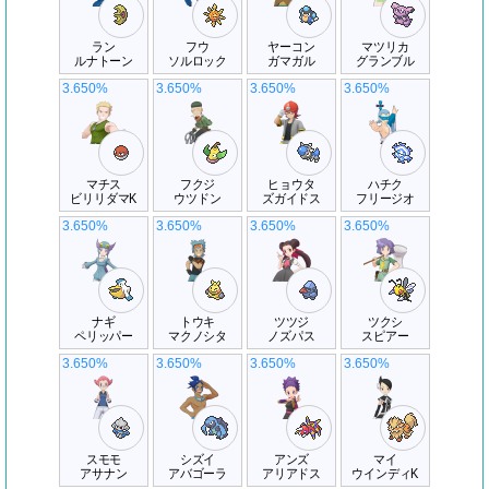
ラン
フウ
ヤーコン
マツリカ
ルナトーン
ソルロック
ガマガル
グランブル
3.650%
3.650%
3.650%
3.650%
マチス
フクジ
ヒョウタ
ハチク
ビリリダマK
ウツドン
ズガイドス
フリージオ
3.650%
3.650%
3.650%
3.650%
ナギ
トウキ
ツツジ
ツクシ
ペリッパー
マクノシタ
ノズパス
スピアー
3.650%
3.650%
3.650%
3.650%
スモモ
シズイ
アンズ
マイ
アサナン
アバゴーラ
アリアドス
ウインディK