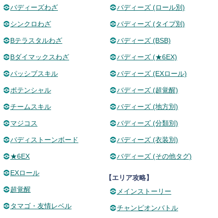
バディーズわざ
バディーズ (ロール別)
シンクロわざ
バディーズ (タイプ別)
Bテラスタルわざ
バディーズ (BSB)
Bダイマックスわざ
バディーズ (★6EX)
パッシブスキル
バディーズ (EXロール)
ポテンシャル
バディーズ (超覚醒)
チームスキル
バディーズ (地方別)
マジコス
バディーズ (分類別)
バディストーンボード
バディーズ (衣装別)
★6EX
バディーズ (その他タグ)
EXロール
【エリア攻略】
超覚醒
メインストーリー
タマゴ・友情レベル
チャンピオンバトル