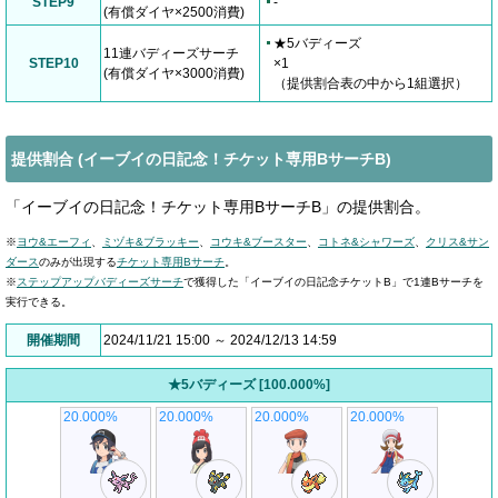
STEP9
-
(有償ダイヤ×2500消費)
★5バディーズ
11連バディーズサーチ
STEP10
×1
(有償ダイヤ×3000消費)
（提供割合表の中から1組選択）
提供割合 (イーブイの日記念！チケット専用BサーチB)
「イーブイの日記念！チケット専用BサーチB」の提供割合。
※
ヨウ&エーフィ
、
ミヅキ&ブラッキー
、
コウキ&ブースター
、
コトネ&シャワーズ
、
クリス&サン
ダース
のみが出現する
チケット専用Bサーチ
。
※
ステップアップバディーズサーチ
で獲得した「イーブイの日記念チケットB」で1連Bサーチを
実行できる。
開催期間
2024/11/21 15:00 ～ 2024/12/13 14:59
★5バディーズ [100.000%]
20.000%
20.000%
20.000%
20.000%