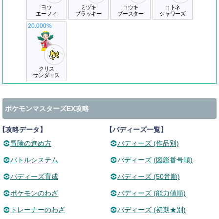
ヨウ
ミヅキ
コウキ
コトネ
エーフィ
ブラッキー
ブースター
シャワーズ
20.000%
クリス
サンダース
ポケモンマスターズEX攻略
【攻略データ】
【バディーズ一覧】
冒険の進め方
バディーズ (作品別)
バトルシステム
バディーズ (図鑑番号順)
バディーズ育成
バディーズ (50音順)
ポケモンのわざ
バディーズ (能力値順)
トレーナーのわざ
バディーズ (初期★別)