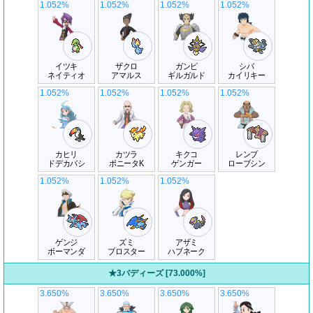
1.052%
1.052%
1.052%
1.052%
イツキ
ザクロ
ガンピ
シバ
ネイティオ
アマルス
ギルガルド
カイリキー
1.052%
1.052%
1.052%
1.052%
カヒリ
カツラ
キクコ
レンブ
ドデカバシ
ポニータK
ゲンガー
ローブシン
1.052%
1.052%
1.052%
ゲンジ
ズミ
アザミ
ボーマンダ
ブロスター
ハブネーク
★3バディーズ [73.000%]
3.650%
3.650%
3.650%
3.650%