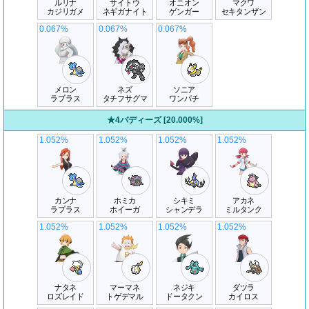
ルリナ
サイトウ
オニオン
マクワ
カジリガメ
ネギガナイト
ゲンガー
セキタンザン
0.067%
0.067%
0.067%
メロン
ネズ
ソニア
ラプラス
タチフサグマ
ワンパチ
★4バディーズ [20.000%]
1.052%
1.052%
1.052%
1.052%
カンナ
ホミカ
シキミ
アカネ
ラプラス
ホイーガ
シャンデラ
ミルタンク
1.052%
1.052%
1.052%
1.052%
ナタネ
マーマネ
ネジキ
ダツラ
ロズレイド
トゲデマル
ドータクン
カイロス