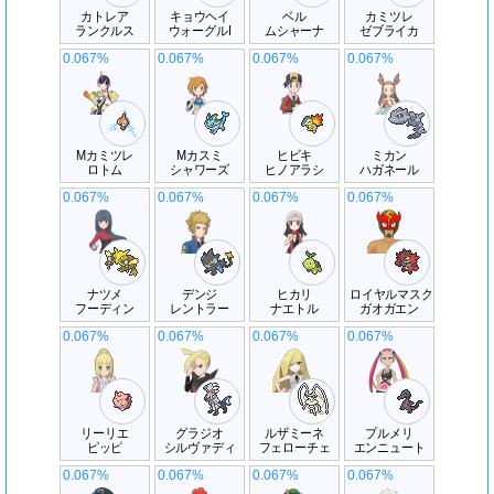
カトレア
キョウヘイ
ベル
カミツレ
ランクルス
ウォーグルI
ムシャーナ
ゼブライカ
0.067%
0.067%
0.067%
0.067%
Mカミツレ
Mカスミ
ヒビキ
ミカン
ロトム
シャワーズ
ヒノアラシ
ハガネール
0.067%
0.067%
0.067%
0.067%
ナツメ
デンジ
ヒカリ
ロイヤルマスク
フーディン
レントラー
ナエトル
ガオガエン
0.067%
0.067%
0.067%
0.067%
リーリエ
グラジオ
ルザミーネ
プルメリ
ピッピ
シルヴァディ
フェローチェ
エンニュート
0.067%
0.067%
0.067%
0.067%