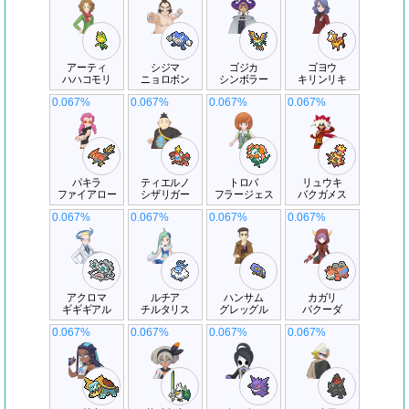
アーティ
シジマ
ゴジカ
ゴヨウ
ハハコモリ
ニョロボン
シンボラー
キリンリキ
0.067%
0.067%
0.067%
0.067%
パキラ
ティエルノ
トロバ
リュウキ
ファイアロー
シザリガー
フラージェス
バクガメス
0.067%
0.067%
0.067%
0.067%
アクロマ
ルチア
ハンサム
カガリ
ギギギアル
チルタリス
グレッグル
バクーダ
0.067%
0.067%
0.067%
0.067%