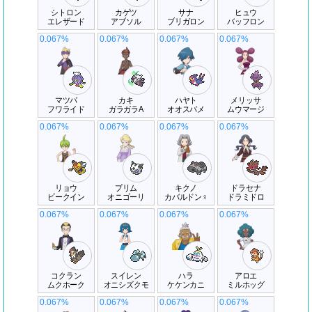
シトロン
カゲツ
サナ
ヒュウ
エレザード
アブソル
ブリガロン
バッフロン
0.067%
0.067%
0.067%
0.067%
マツバ
カキ
ハヤト
メリッサ
フワライド
ガラガラA
オオスバメ
ムウマージ
0.067%
0.067%
0.067%
0.067%
リョウ
プリム
キクノ
ドラセナ
ビークイン
オニゴーリ
カバルドン♀
ドラミドロ
0.067%
0.067%
0.067%
0.067%
コクラン
スイレン
ハラ
アロエ
ムクホーク
オニシズクモ
ケケンカニ
ミルホッグ
0.067%
0.067%
0.067%
0.067%