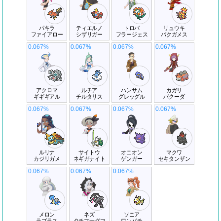
パキラ
ティエルノ
トロバ
リュウキ
ファイアロー
シザリガー
フラージェス
バクガメス
0.067%
0.067%
0.067%
0.067%
アクロマ
ルチア
ハンサム
カガリ
ギギギアル
チルタリス
グレッグル
バクーダ
0.067%
0.067%
0.067%
0.067%
ルリナ
サイトウ
オニオン
マクワ
カジリガメ
ネギガナイト
ゲンガー
セキタンザン
0.067%
0.067%
0.067%
メロン
ネズ
ソニア