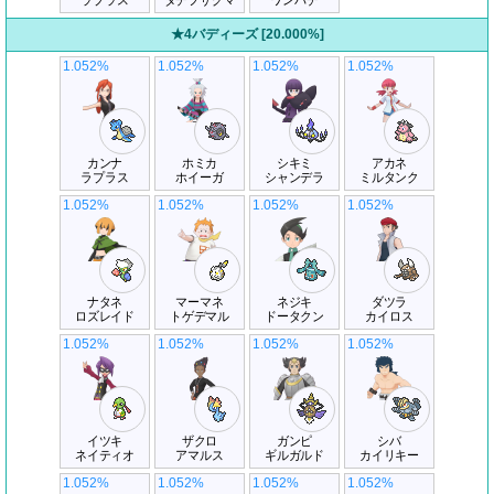
ラプラス
タチフサグマ
ワンパチ
★4バディーズ [20.000%]
1.052%
1.052%
1.052%
1.052%
カンナ
ホミカ
シキミ
アカネ
ラプラス
ホイーガ
シャンデラ
ミルタンク
1.052%
1.052%
1.052%
1.052%
ナタネ
マーマネ
ネジキ
ダツラ
ロズレイド
トゲデマル
ドータクン
カイロス
1.052%
1.052%
1.052%
1.052%
イツキ
ザクロ
ガンピ
シバ
ネイティオ
アマルス
ギルガルド
カイリキー
1.052%
1.052%
1.052%
1.052%