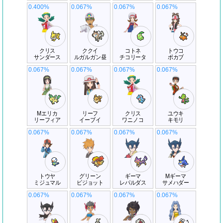
0.400%
0.067%
0.067%
0.067%
クリス
ククイ
コトネ
トウコ
サンダース
ルガルガン昼
チコリータ
ポカブ
0.067%
0.067%
0.067%
0.067%
Mエリカ
リーフ
クリス
ユウキ
リーフィア
イーブイ
ワニノコ
キモリ
0.067%
0.067%
0.067%
0.067%
トウヤ
グリーン
ギーマ
Mギーマ
ミジュマル
ピジョット
レパルダス
サメハダー
0.067%
0.067%
0.067%
0.067%