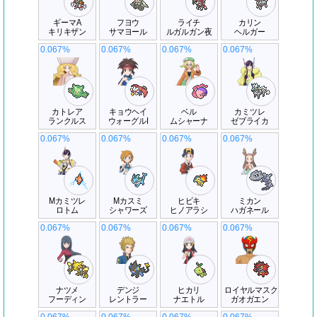
ギーマA
フヨウ
ライチ
カリン
キリキザン
サマヨール
ルガルガン夜
ヘルガー
0.067%
0.067%
0.067%
0.067%
カトレア
キョウヘイ
ベル
カミツレ
ランクルス
ウォーグルI
ムシャーナ
ゼブライカ
0.067%
0.067%
0.067%
0.067%
Mカミツレ
Mカスミ
ヒビキ
ミカン
ロトム
シャワーズ
ヒノアラシ
ハガネール
0.067%
0.067%
0.067%
0.067%
ナツメ
デンジ
ヒカリ
ロイヤルマスク
フーディン
レントラー
ナエトル
ガオガエン