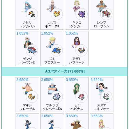
カヒリ
カツラ
キクコ
レンブ
ドデカバシ
ポニータK
ゲンガー
ローブシン
1.052%
1.052%
1.052%
ゲンジ
ズミ
アザミ
ボーマンダ
ブロスター
ハブネーク
★3バディーズ [73.000%]
3.650%
3.650%
3.650%
3.650%
マキシ
ウルップ
モミ
スズナ
フローゼル
クレベースKs
ハピナス
ユキノオー
3.650%
3.650%
3.650%
3.650%