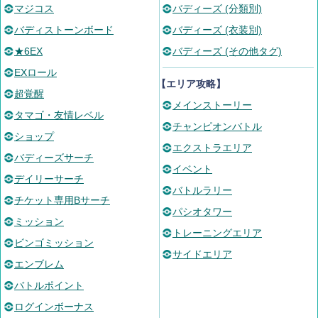
マジコス
バディーズ (分類別)
バディストーンボード
バディーズ (衣装別)
★6EX
バディーズ (その他タグ)
EXロール
【エリア攻略】
超覚醒
メインストーリー
タマゴ・友情レベル
チャンピオンバトル
ショップ
エクストラエリア
バディーズサーチ
イベント
デイリーサーチ
バトルラリー
チケット専用Bサーチ
パシオタワー
ミッション
トレーニングエリア
ビンゴミッション
サイドエリア
エンブレム
バトルポイント
ログインボーナス