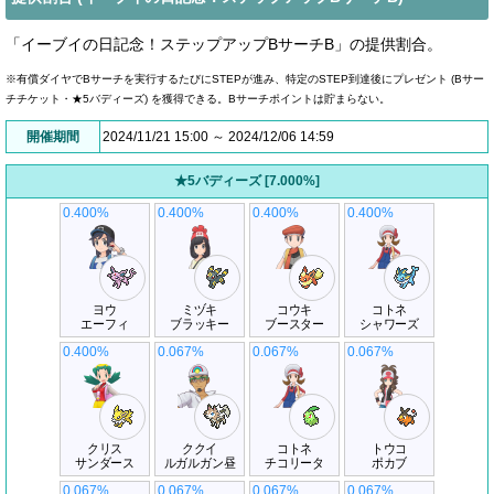
「イーブイの日記念！ステップアップBサーチB」の提供割合。
※有償ダイヤでBサーチを実行するたびにSTEPが進み、特定のSTEP到達後にプレゼント (Bサー
チチケット・★5バディーズ) を獲得できる。Bサーチポイントは貯まらない。
開催期間
2024/11/21 15:00 ～ 2024/12/06 14:59
★5バディーズ [7.000%]
0.400%
0.400%
0.400%
0.400%
ヨウ
ミヅキ
コウキ
コトネ
エーフィ
ブラッキー
ブースター
シャワーズ
0.400%
0.067%
0.067%
0.067%
クリス
ククイ
コトネ
トウコ
サンダース
ルガルガン昼
チコリータ
ポカブ
0.067%
0.067%
0.067%
0.067%