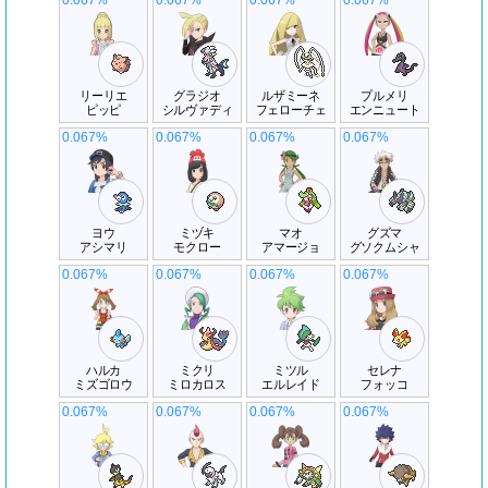
0.067%
0.067%
0.067%
0.067%
リーリエ
グラジオ
ルザミーネ
プルメリ
ピッピ
シルヴァディ
フェローチェ
エンニュート
0.067%
0.067%
0.067%
0.067%
ヨウ
ミヅキ
マオ
グズマ
アシマリ
モクロー
アマージョ
グソクムシャ
0.067%
0.067%
0.067%
0.067%
ハルカ
ミクリ
ミツル
セレナ
ミズゴロウ
ミロカロス
エルレイド
フォッコ
0.067%
0.067%
0.067%
0.067%