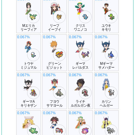
Mエリカ
リーフ
クリス
ユウキ
リーフィア
イーブイ
ワニノコ
キモリ
0.067%
0.067%
0.067%
0.067%
トウヤ
グリーン
ギーマ
Mギーマ
ミジュマル
ピジョット
レパルダス
サメハダー
0.067%
0.067%
0.067%
0.067%
ギーマA
フヨウ
ライチ
カリン
キリキザン
サマヨール
ルガルガン夜
ヘルガー
0.067%
0.067%
0.067%
0.067%