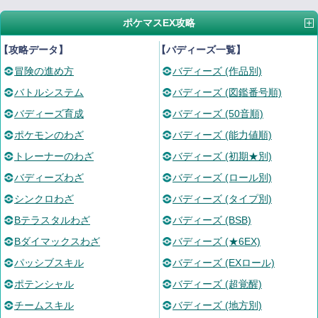
ポケマスEX攻略
【攻略データ】
【バディーズ一覧】
冒険の進め方
バディーズ (作品別)
バトルシステム
バディーズ (図鑑番号順)
バディーズ育成
バディーズ (50音順)
ポケモンのわざ
バディーズ (能力値順)
トレーナーのわざ
バディーズ (初期★別)
バディーズわざ
バディーズ (ロール別)
シンクロわざ
バディーズ (タイプ別)
Bテラスタルわざ
バディーズ (BSB)
Bダイマックスわざ
バディーズ (★6EX)
パッシブスキル
バディーズ (EXロール)
ポテンシャル
バディーズ (超覚醒)
チームスキル
バディーズ (地方別)