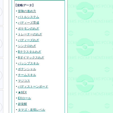
【攻略データ】
冒険の進め方
バトルシステム
バディーズ育成
ポケモンのわざ
トレーナーのわざ
バディーズわざ
シンクロわざ
Bテラスタルわざ
Bダイマックスわざ
パッシブスキル
ポテンシャル
チームスキル
マジコス
バディストーンボード
★6EX
EXロール
超覚醒
タマゴ・友情レベル