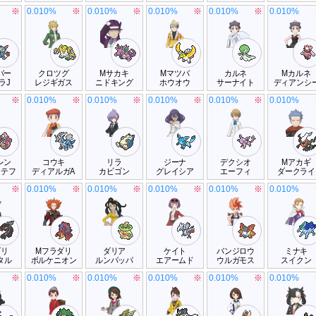
※
0.010%
※
0.010%
※
0.010%
※
0.010%
※
0.010%
バー
クロツグ
Mサカキ
Mマツバ
カルネ
Mカルネ
ラJ
レジギガス
ニドキング
ホウオウ
サーナイト
ディアンシ
※
0.010%
※
0.010%
※
0.010%
※
0.010%
※
0.010%
レン
コウキ
リラ
ジーナ
デクシオ
Mアカギ
テテフ
ディアルガA
カビゴン
グレイシア
エーフィ
ダークライ
※
0.010%
※
0.010%
※
0.010%
※
0.010%
※
0.010%
ダリ
Mフラダリ
ダリア
ケイト
バンジロウ
ミナキ
タル
ボルケニオン
ルンパッパ
エアームド
ウルガモス
スイクン
※
0.010%
※
0.010%
※
0.010%
※
0.010%
※
0.010%