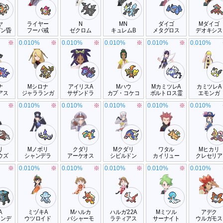
ヤ
ライヤー
N
MN
ダイゴ
Mダイゴ
ガン昏
フーパ戒
ゼクロム
キュレムB
メタグロス
デオキシス
※
0.010%
※
0.010%
※
0.010%
※
0.010%
※
0.010%
ナ
Mシロナ
アイリスA
Mハウ
MカミツレA
カミツレA
アス
ジャラランガ
サザンドラ
カプ・コケコ
ボルトロス霊
エモンガ
※
0.010%
※
0.010%
※
0.010%
※
0.010%
※
0.010%
リ
Mノボリ
クダリ
Mクダリ
ワタル
Mヒカリ
ウズ
シャンデラ
アーケオス
シビルドン
カイリュー
クレセリア
※
0.010%
※
0.010%
※
0.010%
※
0.010%
※
0.010%
A
ミヅキA
Mハルカ
ハルカ'22A
Mミツル
アデク
ツンデ
ウツロイド
バシャーモ
ラティアス
サーナイト
ウルガモス