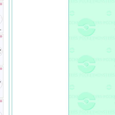
※
ー
※
※
※