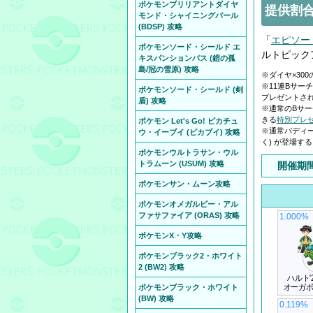
ポケモンブリリアントダイヤ
提供割合
モンド・シャイニングパール
(BDSP) 攻略
「
エピソー
ポケモンソード・シールド エ
ルトピック
キスパンションパス (鎧の孤
島/冠の雪原) 攻略
※ダイヤ×30
※11連Bサー
ポケモンソード・シールド (剣
プレゼントさ
盾) 攻略
※通常のBサ
きる
特別プレ
ポケモン Let's Go! ピカチュ
※通常バディー
ウ・イーブイ (ピカブイ) 攻略
く) が登場す
ポケモンウルトラサン・ウル
トラムーン (USUM) 攻略
開催期
ポケモンサン・ムーン攻略
ポケモンオメガルビー・アル
ファサファイア (ORAS) 攻略
1.000%
ポケモンX・Y攻略
ポケモンブラック2・ホワイト
2 (BW2) 攻略
ハルト'
オーガ
ポケモンブラック・ホワイト
(BW) 攻略
0.119%