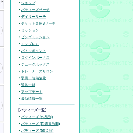
スク
ショップ
バディーズサーチ
デイリーサーチ
チケット専用Bサーチ
ミッション
ビンゴミッション
エンブレム
バトルポイント
ログインボーナス
ジュークボックス
トレーナーズサロン
装備・装備強化
道具一覧
アップデート
最新情報一覧
【バディーズ一覧】
バディーズ (作品別)
バディーズ (図鑑番号順)
バディーズ (50音順)