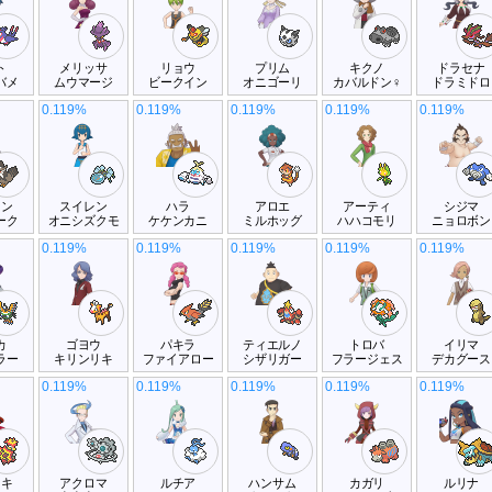
ト
メリッサ
リョウ
プリム
キクノ
ドラセナ
バメ
ムウマージ
ビークイン
オニゴーリ
カバルドン♀
ドラミドロ
0.119%
0.119%
0.119%
0.119%
0.119%
ラン
スイレン
ハラ
アロエ
アーティ
シジマ
ーク
オニシズクモ
ケケンカニ
ミルホッグ
ハハコモリ
ニョロボン
0.119%
0.119%
0.119%
0.119%
0.119%
カ
ゴヨウ
パキラ
ティエルノ
トロバ
イリマ
ラー
キリンリキ
ファイアロー
シザリガー
フラージェス
デカグース
0.119%
0.119%
0.119%
0.119%
0.119%
ウキ
アクロマ
ルチア
ハンサム
カガリ
ルリナ