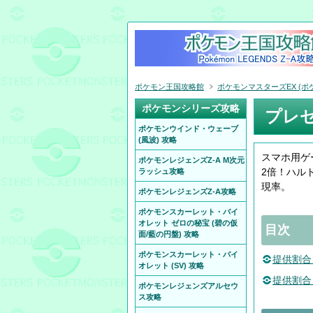
ポケモン王国攻略館
ポケモンマスターズEX (ポケ
ポケモンシリーズ攻略
プレゼ
ポケモンウインド・ウェーブ
(風波) 攻略
スマホ用ゲ
ポケモンレジェンズZ-A M次元
2倍！ハル
ラッシュ攻略
現率。
ポケモンレジェンズZ-A攻略
ポケモンスカーレット・バイ
オレット ゼロの秘宝 (碧の仮
目次
面/藍の円盤) 攻略
ポケモンスカーレット・バイ
提供割合
オレット (SV) 攻略
提供割合
ポケモンレジェンズアルセウ
ス攻略