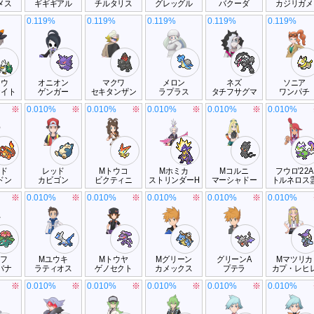
メス
ギギギアル
チルタリス
グレッグル
バクーダ
カジリガメ
0.119%
0.119%
0.119%
0.119%
0.119%
トウ
オニオン
マクワ
メロン
ネズ
ソニア
ナイト
ゲンガー
セキタンザン
ラプラス
タチフサグマ
ワンパチ
※
0.010%
※
0.010%
※
0.010%
※
0.010%
※
0.010%
ッド
レッド
Mトウコ
Mホミカ
Mコルニ
フウロ'22A
ドン
カビゴン
ビクティニ
ストリンダーH
マーシャドー
トルネロス
※
0.010%
※
0.010%
※
0.010%
※
0.010%
※
0.010%
ーフ
Mユウキ
Mトウヤ
Mグリーン
グリーンA
Mマツリカ
バナ
ラティオス
ゲノセクト
カメックス
プテラ
カプ・レヒ
※
0.010%
※
0.010%
※
0.010%
※
0.010%
※
0.010%