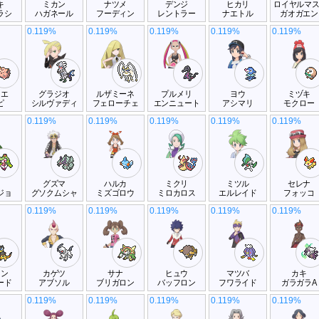
キ
ミカン
ナツメ
デンジ
ヒカリ
ロイヤルマ
ラシ
ハガネール
フーディン
レントラー
ナエトル
ガオガエン
0.119%
0.119%
0.119%
0.119%
0.119%
リエ
グラジオ
ルザミーネ
プルメリ
ヨウ
ミヅキ
ピ
シルヴァディ
フェローチェ
エンニュート
アシマリ
モクロー
0.119%
0.119%
0.119%
0.119%
0.119%
オ
グズマ
ハルカ
ミクリ
ミツル
セレナ
ジョ
グソクムシャ
ミズゴロウ
ミロカロス
エルレイド
フォッコ
0.119%
0.119%
0.119%
0.119%
0.119%
ロン
カゲツ
サナ
ヒュウ
マツバ
カキ
ード
アブソル
ブリガロン
バッフロン
フワライド
ガラガラA
0.119%
0.119%
0.119%
0.119%
0.119%