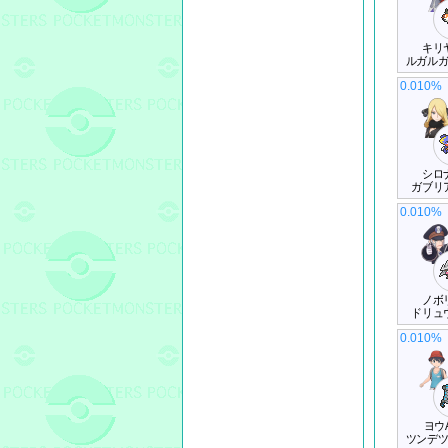
キリ
ルガル
0.010%
シロ
ガブリ
0.010%
ノボ
ドリュ
0.010%
ヨウ
ツンデ