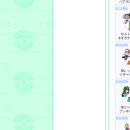
バクガ
0.119%
サイ
ネギガ
0.010%
Mレ
リザー
0.010%
Mリ
フシギ
0.010%