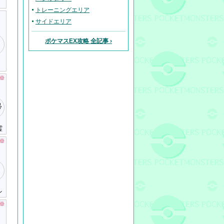
トレーニングエリア
サイドエリア
ポケマスEX攻略 全記事 ›
※
霊
※
レ
※