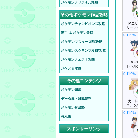
ポケモンクリスタル攻略
その他ポケモン作品攻略
Mエ
ポケモンチャンピオンズ攻略
リーフ
ぽこ あ ポケモン攻略
0.119%
ポケモンマスターズEX攻略
ポケモンスクランブルSP攻略
ポケモンクエスト攻略
ギー
レパル
ポケとる攻略
0.119%
その他コンテンツ
ポケモン図鑑
データ集・対戦資料
カト
ランク
ポケモン育成論
0.119%
掲示板
スポンサーリンク