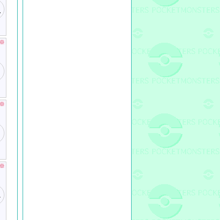
※
※
※