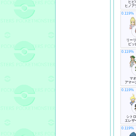
ヒビ
ヒノア
0.119%
リー
ピッ
0.119%
マ
アマー
0.119%
シト
エレザ
0.119%