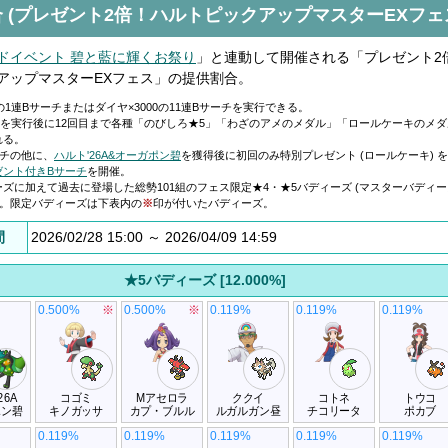
 (プレゼント2倍！ハルトピックアップマスターEXフェ
ドイベント 碧と藍に輝くお祭り
」と連動して開催される「プレゼント2
アップマスターEXフェス」の提供割合。
0の1連Bサーチまたはダイヤ×3000の11連Bサーチを実行できる。
チを実行後に12回目まで各種「のびしろ★5」「わざのアメのメダル」「ロールケーキのメ
れる。
ーチの他に、
ハルト'26A&オーガポン碧
を獲得後に初回のみ特別プレゼント (ロールケーキ) 
ゼント付きBサーチ
を開催。
ズに加えて過去に登場した総勢101組のフェス限定★4・★5バディーズ (マスターバディ
る。限定バディーズは下表内の
※
印が付いたバディーズ。
間
2026/02/28 15:00 ～ 2026/04/09 14:59
★5バディーズ [12.000%]
0.500%
※
0.500%
※
0.119%
0.119%
0.119%
26A
コゴミ
Mアセロラ
ククイ
コトネ
トウコ
ポン碧
キノガッサ
カプ・ブルル
ルガルガン昼
チコリータ
ポカブ
0.119%
0.119%
0.119%
0.119%
0.119%