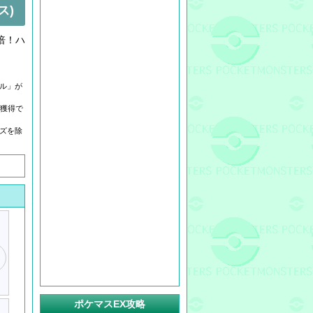
ス)
倍！ハ
ダル」が
を獲得で
ーズを除
ポケマスEX攻略