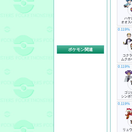
ハヤ
オオス
0.119%
ポケモン関連
コク
ムクホ
0.119%
ゴジ
シンボ
0.119%
リュ