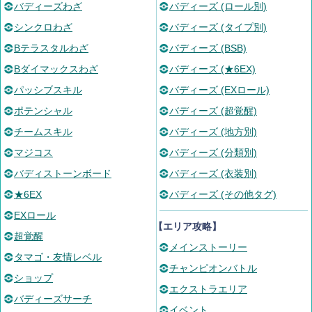
バディーズわざ
バディーズ (ロール別)
シンクロわざ
バディーズ (タイプ別)
Bテラスタルわざ
バディーズ (BSB)
Bダイマックスわざ
バディーズ (★6EX)
パッシブスキル
バディーズ (EXロール)
ポテンシャル
バディーズ (超覚醒)
チームスキル
バディーズ (地方別)
マジコス
バディーズ (分類別)
バディストーンボード
バディーズ (衣装別)
★6EX
バディーズ (その他タグ)
EXロール
【エリア攻略】
超覚醒
メインストーリー
タマゴ・友情レベル
チャンピオンバトル
ショップ
エクストラエリア
バディーズサーチ
イベント