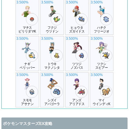
3.500%
3.500%
3.500%
3.500%
マチス
フクジ
ヒョウタ
ハチク
ビリリダマK
ウツドン
ズガイドス
フリージオ
3.500%
3.500%
3.500%
3.500%
ナギ
トウキ
ツツジ
ツクシ
ペリッパー
マクノシタ
ノズパス
スピアー
3.500%
3.500%
3.500%
3.500%
スモモ
シズイ
アンズ
マイ
アサナン
アバゴーラ
アリアドス
ウインディK
ポケモンマスターズEX攻略