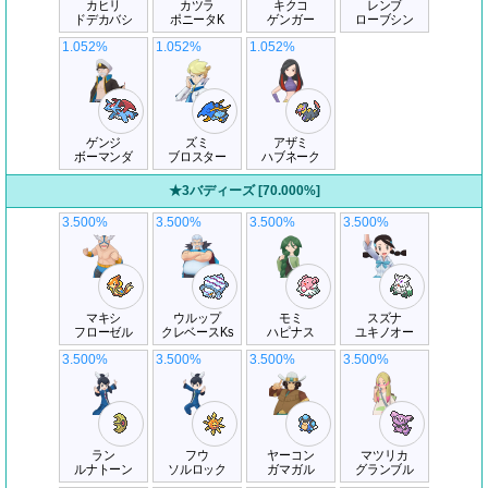
カヒリ
カツラ
キクコ
レンブ
ドデカバシ
ポニータK
ゲンガー
ローブシン
1.052%
1.052%
1.052%
ゲンジ
ズミ
アザミ
ボーマンダ
ブロスター
ハブネーク
★3バディーズ [70.000%]
3.500%
3.500%
3.500%
3.500%
マキシ
ウルップ
モミ
スズナ
フローゼル
クレベースKs
ハピナス
ユキノオー
3.500%
3.500%
3.500%
3.500%
ラン
フウ
ヤーコン
マツリカ
ルナトーン
ソルロック
ガマガル
グランブル