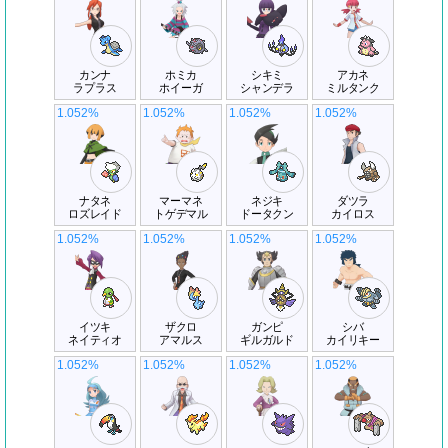
カンナ
ホミカ
シキミ
アカネ
ラプラス
ホイーガ
シャンデラ
ミルタンク
1.052%
1.052%
1.052%
1.052%
ナタネ
マーマネ
ネジキ
ダツラ
ロズレイド
トゲデマル
ドータクン
カイロス
1.052%
1.052%
1.052%
1.052%
イツキ
ザクロ
ガンピ
シバ
ネイティオ
アマルス
ギルガルド
カイリキー
1.052%
1.052%
1.052%
1.052%