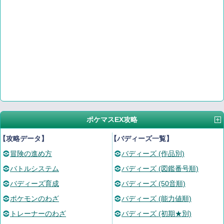
ポケマスEX攻略
【攻略データ】
【バディーズ一覧】
冒険の進め方
バディーズ (作品別)
バトルシステム
バディーズ (図鑑番号順)
バディーズ育成
バディーズ (50音順)
ポケモンのわざ
バディーズ (能力値順)
トレーナーのわざ
バディーズ (初期★別)