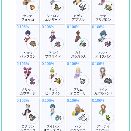
セレナ
シトロン
カゲツ
サナ
フォッコ
エレザード
アブソル
ブリガロン
0.106%
0.106%
0.106%
0.106%
ヒュウ
マツバ
カキ
ハヤト
バッフロン
フワライド
ガラガラA
オオスバメ
0.106%
0.106%
0.106%
0.106%
メリッサ
リョウ
プリム
キクノ
ムウマージ
ビークイン
オニゴーリ
カバルドン♀
0.106%
0.106%
0.106%
0.106%
コクラン
スイレン
ハラ
アーティ
ムクホーク
オニシズクモ
ケケンカニ
ハハコモリ