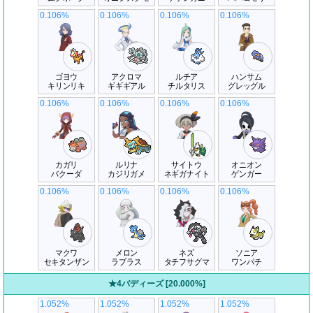
0.106%
0.106%
0.106%
0.106%
ゴヨウ
アクロマ
ルチア
ハンサム
キリンリキ
ギギギアル
チルタリス
グレッグル
0.106%
0.106%
0.106%
0.106%
カガリ
ルリナ
サイトウ
オニオン
バクーダ
カジリガメ
ネギガナイト
ゲンガー
0.106%
0.106%
0.106%
0.106%
マクワ
メロン
ネズ
ソニア
セキタンザン
ラプラス
タチフサグマ
ワンパチ
★4バディーズ [20.000%]
1.052%
1.052%
1.052%
1.052%