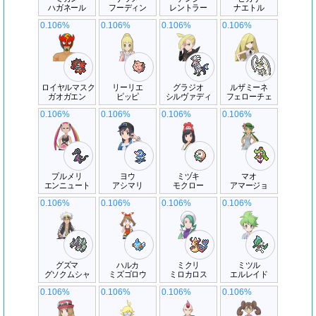
ハガネール
フーディン
レントラー
ナエトル
0.106%
0.106%
0.106%
0.106%
ロイヤルマスク
リーリエ
グラジオ
ルザミーネ
ガオガエン
ピッピ
シルヴァディ
フェローチェ
0.106%
0.106%
0.106%
0.106%
プルメリ
ヨウ
ミヅキ
マオ
エンニュート
アシマリ
モクロー
アマージョ
0.106%
0.106%
0.106%
0.106%
グズマ
ハルカ
ミクリ
ミツル
グソクムシャ
ミズゴロウ
ミロカロス
エルレイド
0.106%
0.106%
0.106%
0.106%