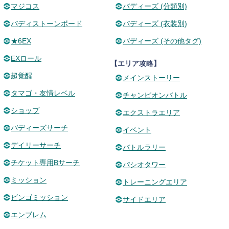
マジコス
バディーズ (分類別)
バディストーンボード
バディーズ (衣装別)
★6EX
バディーズ (その他タグ)
EXロール
【エリア攻略】
超覚醒
メインストーリー
タマゴ・友情レベル
チャンピオンバトル
ショップ
エクストラエリア
バディーズサーチ
イベント
デイリーサーチ
バトルラリー
チケット専用Bサーチ
パシオタワー
ミッション
トレーニングエリア
ビンゴミッション
サイドエリア
エンブレム