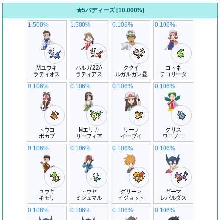
★5バディーズ [10.000%]
1.500%
1.500%
0.106%
0.106%
Mユウキ
ハルカ'22A
ククイ
コトネ
ラティオス
ラティアス
ルガルガン昼
チコリータ
0.106%
0.106%
0.106%
0.106%
トウコ
Mエリカ
リーフ
クリス
ポカブ
リーフィア
イーブイ
ワニノコ
0.106%
0.106%
0.106%
0.106%
ユウキ
トウヤ
グリーン
ギーマ
キモリ
ミジュマル
ピジョット
レパルダス
0.106%
0.106%
0.106%
0.106%