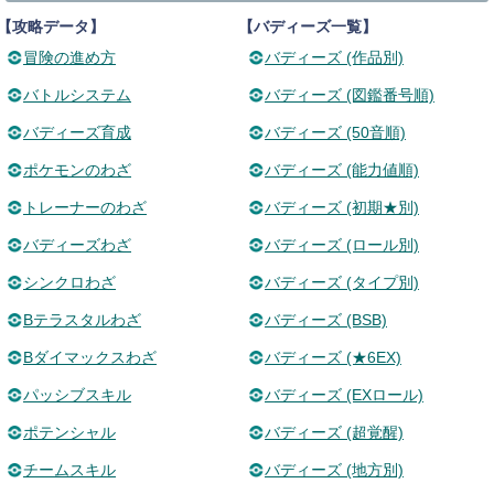
【攻略データ】
【バディーズ一覧】
冒険の進め方
バディーズ (作品別)
バトルシステム
バディーズ (図鑑番号順)
バディーズ育成
バディーズ (50音順)
ポケモンのわざ
バディーズ (能力値順)
トレーナーのわざ
バディーズ (初期★別)
バディーズわざ
バディーズ (ロール別)
シンクロわざ
バディーズ (タイプ別)
Bテラスタルわざ
バディーズ (BSB)
Bダイマックスわざ
バディーズ (★6EX)
パッシブスキル
バディーズ (EXロール)
ポテンシャル
バディーズ (超覚醒)
チームスキル
バディーズ (地方別)