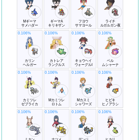
Mギーマ
ギーマA
フヨウ
ライチ
サメハダー
キリキザン
サマヨール
ルガルガン夜
0.106%
0.106%
0.106%
0.106%
カリン
カトレア
キョウヘイ
ベル
ヘルガー
ランクルス
ウォーグルI
ムシャーナ
0.106%
0.106%
0.106%
0.106%
カミツレ
Mカミツレ
Mカスミ
ヒビキ
ゼブライカ
ロトム
シャワーズ
ヒノアラシ
0.106%
0.106%
0.106%
0.106%
ミカン
ナツメ
デンジ
ヒカリ