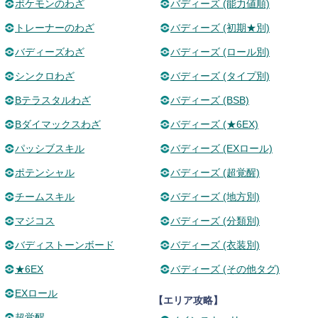
ポケモンのわざ
バディーズ (能力値順)
トレーナーのわざ
バディーズ (初期★別)
バディーズわざ
バディーズ (ロール別)
シンクロわざ
バディーズ (タイプ別)
Bテラスタルわざ
バディーズ (BSB)
Bダイマックスわざ
バディーズ (★6EX)
パッシブスキル
バディーズ (EXロール)
ポテンシャル
バディーズ (超覚醒)
チームスキル
バディーズ (地方別)
マジコス
バディーズ (分類別)
バディストーンボード
バディーズ (衣装別)
★6EX
バディーズ (その他タグ)
EXロール
【エリア攻略】
超覚醒