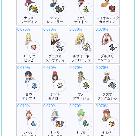
ナツメ
デンジ
ヒカリ
ロイヤルマスク
フーディン
レントラー
ナエトル
ガオガエン
0.070%
0.070%
0.070%
0.070%
リーリエ
グラジオ
ルザミーネ
プルメリ
ピッピ
シルヴァディ
フェローチェ
エンニュート
0.070%
0.070%
0.070%
0.070%
ヨウ
ミヅキ
マオ
グズマ
アシマリ
モクロー
アマージョ
グソクムシャ
0.070%
0.070%
0.070%
0.070%
ハルカ
ミクリ
ミツル
セレナ