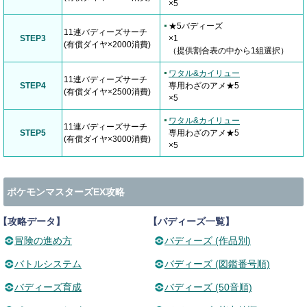
×5
★5バディーズ
11連バディーズサーチ
STEP3
×1
(有償ダイヤ×2000消費)
（提供割合表の中から1組選択）
ワタル&カイリュー
11連バディーズサーチ
STEP4
専用わざのアメ★5
(有償ダイヤ×2500消費)
×5
ワタル&カイリュー
11連バディーズサーチ
STEP5
専用わざのアメ★5
(有償ダイヤ×3000消費)
×5
ポケモンマスターズEX攻略
【攻略データ】
【バディーズ一覧】
冒険の進め方
バディーズ (作品別)
バトルシステム
バディーズ (図鑑番号順)
バディーズ育成
バディーズ (50音順)