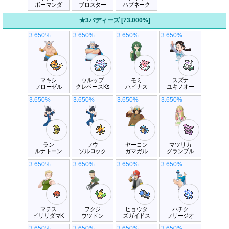
ボーマンダ
ブロスター
ハブネーク
★3バディーズ [73.000%]
3.650%
3.650%
3.650%
3.650%
マキシ
ウルップ
モミ
スズナ
フローゼル
クレベースKs
ハピナス
ユキノオー
3.650%
3.650%
3.650%
3.650%
ラン
フウ
ヤーコン
マツリカ
ルナトーン
ソルロック
ガマガル
グランブル
3.650%
3.650%
3.650%
3.650%
マチス
フクジ
ヒョウタ
ハチク
ビリリダマK
ウツドン
ズガイドス
フリージオ
3.650%
3.650%
3.650%
3.650%