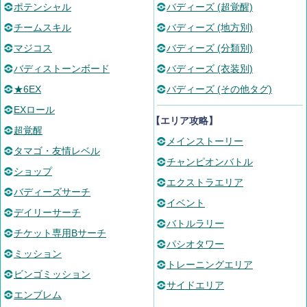
ポテンシャル
バディーズ (超覚醒)
チームスキル
バディーズ (地方別)
マジコス
バディーズ (分類別)
バディストーンボード
バディーズ (衣装別)
★6EX
バディーズ (その他タグ)
EXロール
【エリア攻略】
超覚醒
メインストーリー
タマゴ・友情レベル
チャンピオンバトル
ショップ
エクストラエリア
バディーズサーチ
イベント
デイリーサーチ
バトルラリー
チケット専用Bサーチ
パシオタワー
ミッション
トレーニングエリア
ビンゴミッション
サイドエリア
エンブレム