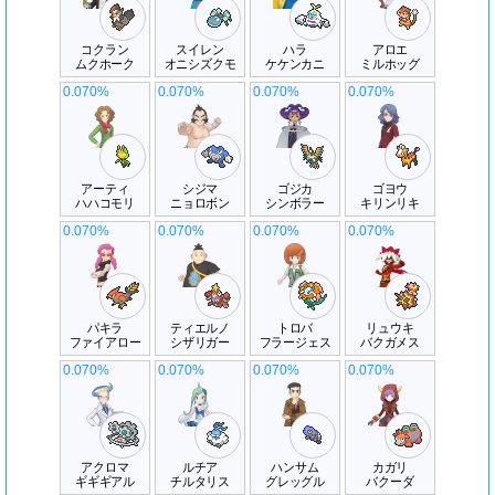
コクラン
スイレン
ハラ
アロエ
ムクホーク
オニシズクモ
ケケンカニ
ミルホッグ
0.070%
0.070%
0.070%
0.070%
アーティ
シジマ
ゴジカ
ゴヨウ
ハハコモリ
ニョロボン
シンボラー
キリンリキ
0.070%
0.070%
0.070%
0.070%
パキラ
ティエルノ
トロバ
リュウキ
ファイアロー
シザリガー
フラージェス
バクガメス
0.070%
0.070%
0.070%
0.070%
アクロマ
ルチア
ハンサム
カガリ
ギギギアル
チルタリス
グレッグル
バクーダ