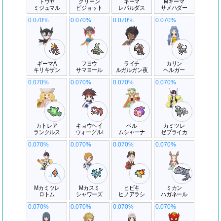
トウヤ
グリーン
ギーマ
Mギーマ
ミジュマル
ピジョット
レパルダス
サメハダー
0.070%
0.070%
0.070%
0.070%
ギーマA
フヨウ
ライチ
カリン
キリキザン
サマヨール
ルガルガン夜
ヘルガー
0.070%
0.070%
0.070%
0.070%
カトレア
キョウヘイ
ベル
カミツレ
ランクルス
ウォーグルI
ムシャーナ
ゼブライカ
0.070%
0.070%
0.070%
0.070%
Mカミツレ
Mカスミ
ヒビキ
ミカン
ロトム
シャワーズ
ヒノアラシ
ハガネール
0.070%
0.070%
0.070%
0.070%