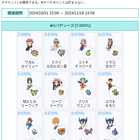
チチケット) を獲得できる。Bサーチポイントは貯まらない。
開催期間
2024/10/31 15:00 ～ 2024/11/18 14:59
★5バディーズ [7.000%]
2.000%
0.070%
0.070%
0.070%
ワタル
ククイ
コトネ
トウコ
カイリュー
ルガルガン昼
チコリータ
ポカブ
0.070%
0.070%
0.070%
0.070%
Mエリカ
リーフ
クリス
ユウキ
リーフィア
イーブイ
ワニノコ
キモリ
0.070%
0.070%
0.070%
0.070%