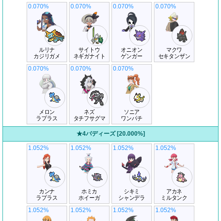
0.070%
0.070%
0.070%
0.070%
ルリナ
サイトウ
オニオン
マクワ
カジリガメ
ネギガナイト
ゲンガー
セキタンザン
0.070%
0.070%
0.070%
メロン
ネズ
ソニア
ラプラス
タチフサグマ
ワンパチ
★4バディーズ [20.000%]
1.052%
1.052%
1.052%
1.052%
カンナ
ホミカ
シキミ
アカネ
ラプラス
ホイーガ
シャンデラ
ミルタンク
1.052%
1.052%
1.052%
1.052%