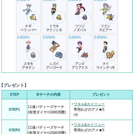
ナギ
トウキ
ツツジ
ツクシ
ペリッパー
マクノシタ
ノズパス
スピアー
3.650%
3.650%
3.650%
3.650%
スモモ
シズイ
アンズ
マイ
アサナン
アバゴーラ
アリアドス
ウインディK
【プレゼント】
STEP
Bサーチの内容
プレゼント
ワタル&カイリュー
11連バディーズサーチ
STEP1
専用わざのアメ★5
(有償ダイヤ×1000消費)
×5
ワタル&カイリュー
11連バディーズサーチ
STEP2
専用わざのアメ★5
(有償ダイヤ×1500消費)