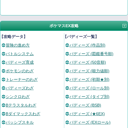
ポケマスEX攻略
【攻略データ】
【バディーズ一覧】
冒険の進め方
バディーズ (作品別)
バトルシステム
バディーズ (図鑑番号順)
バディーズ育成
バディーズ (50音順)
ポケモンのわざ
バディーズ (能力値順)
トレーナーのわざ
バディーズ (初期★別)
バディーズわざ
バディーズ (ロール別)
シンクロわざ
バディーズ (タイプ別)
Bテラスタルわざ
バディーズ (BSB)
Bダイマックスわざ
バディーズ (★6EX)
パッシブスキル
バディーズ (EXロール)