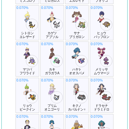
ミズゴロウ
ミロカロス
エルレイド
フォッコ
0.070%
0.070%
0.070%
0.070%
シトロン
カゲツ
サナ
ヒュウ
エレザード
アブソル
ブリガロン
バッフロン
0.070%
0.070%
0.070%
0.070%
マツバ
カキ
ハヤト
メリッサ
フワライド
ガラガラA
オオスバメ
ムウマージ
0.070%
0.070%
0.070%
0.070%
リョウ
プリム
キクノ
ドラセナ
ビークイン
オニゴーリ
カバルドン♀
ドラミドロ
0.070%
0.070%
0.070%
0.070%