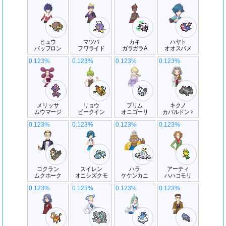
ヒュウ
マツバ
カキ
ハヤト
バッフロン
フワライド
ガラガラA
オオスバメ
0.123%
0.123%
0.123%
0.123%
メリッサ
リョウ
プリム
キクノ
ムウマージ
ビークイン
オニゴーリ
カバルドン♀
0.123%
0.123%
0.123%
0.123%
コクラン
スイレン
ハラ
アーティ
ムクホーク
オニシズクモ
ケケンカニ
ハハコモリ
0.123%
0.123%
0.123%
0.123%