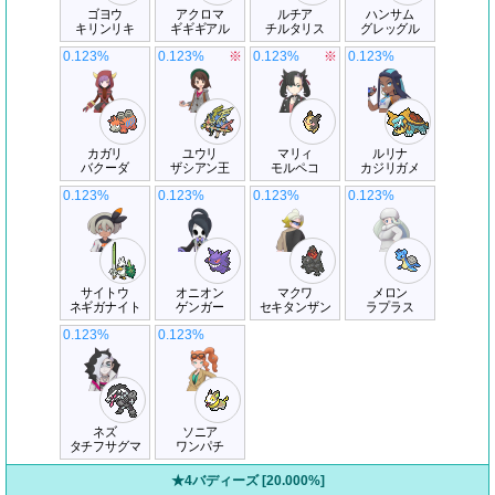
ゴヨウ
アクロマ
ルチア
ハンサム
キリンリキ
ギギギアル
チルタリス
グレッグル
0.123%
0.123%
※
0.123%
※
0.123%
カガリ
ユウリ
マリィ
ルリナ
バクーダ
ザシアン王
モルペコ
カジリガメ
0.123%
0.123%
0.123%
0.123%
サイトウ
オニオン
マクワ
メロン
ネギガナイト
ゲンガー
セキタンザン
ラプラス
0.123%
0.123%
ネズ
ソニア
タチフサグマ
ワンパチ
★4バディーズ [20.000%]