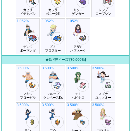
カヒリ
カツラ
キクコ
レンブ
ドデカバシ
ポニータK
ゲンガー
ローブシン
1.052%
1.052%
1.052%
ゲンジ
ズミ
アザミ
ボーマンダ
ブロスター
ハブネーク
★3バディーズ [70.000%]
3.500%
3.500%
3.500%
3.500%
マキシ
ウルップ
モミ
スズナ
フローゼル
クレベースKs
ハピナス
ユキノオー
3.500%
3.500%
3.500%
3.500%
ラン
フウ
ヤーコン
マツリカ