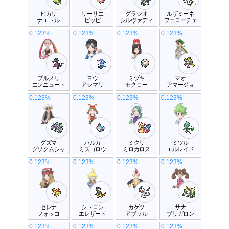
ヒカリ
リーリエ
グラジオ
ルザミーネ
ナエトル
ピッピ
シルヴァディ
フェローチェ
0.123%
0.123%
0.123%
0.123%
プルメリ
ヨウ
ミヅキ
マオ
エンニュート
アシマリ
モクロー
アマージョ
0.123%
0.123%
0.123%
0.123%
グズマ
ハルカ
ミクリ
ミツル
グソクムシャ
ミズゴロウ
ミロカロス
エルレイド
0.123%
0.123%
0.123%
0.123%
セレナ
シトロン
カゲツ
サナ
フォッコ
エレザード
アブソル
ブリガロン
0.123%
0.123%
0.123%
0.123%