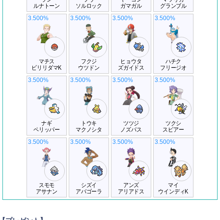
ルナトーン
ソルロック
ガマガル
グランブル
3.500%
3.500%
3.500%
3.500%
マチス
フクジ
ヒョウタ
ハチク
ビリリダマK
ウツドン
ズガイドス
フリージオ
3.500%
3.500%
3.500%
3.500%
ナギ
トウキ
ツツジ
ツクシ
ペリッパー
マクノシタ
ノズパス
スピアー
3.500%
3.500%
3.500%
3.500%
スモモ
シズイ
アンズ
マイ
アサナン
アバゴーラ
アリアドス
ウインディK