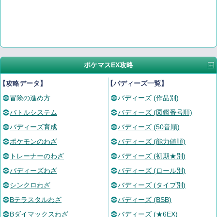
ポケマスEX攻略
【攻略データ】
【バディーズ一覧】
冒険の進め方
バディーズ (作品別)
バトルシステム
バディーズ (図鑑番号順)
バディーズ育成
バディーズ (50音順)
ポケモンのわざ
バディーズ (能力値順)
トレーナーのわざ
バディーズ (初期★別)
バディーズわざ
バディーズ (ロール別)
シンクロわざ
バディーズ (タイプ別)
Bテラスタルわざ
バディーズ (BSB)
Bダイマックスわざ
バディーズ (★6EX)