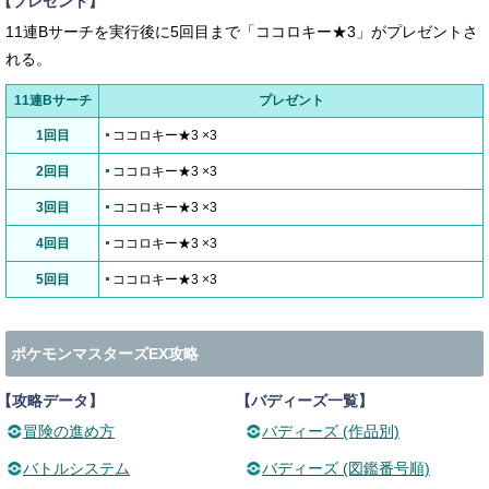
【プレゼント】
11連Bサーチを実行後に5回目まで「ココロキー★3」がプレゼントさ
れる。
11連Bサーチ
プレゼント
1回目
ココロキー★3 ×3
2回目
ココロキー★3 ×3
3回目
ココロキー★3 ×3
4回目
ココロキー★3 ×3
5回目
ココロキー★3 ×3
ポケモンマスターズEX攻略
【攻略データ】
【バディーズ一覧】
冒険の進め方
バディーズ (作品別)
バトルシステム
バディーズ (図鑑番号順)