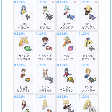
0.123%
0.123%
※
0.123%
※
0.123%
※
カリン
N
ダイゴ
シロナ
ヘルガー
ゼクロム
メタグロス
ガブリアス
0.123%
0.123%
0.123%
0.123%
カトレア
キョウヘイ
ベル
カミツレ
ランクルス
ウォーグルI
ムシャーナ
ゼブライカ
0.123%
0.123%
0.123%
0.123%
ヒビキ
ミカン
ナツメ
デンジ
ヒノアラシ
ハガネール
フーディン
レントラー
0.123%
0.123%
0.123%
0.123%