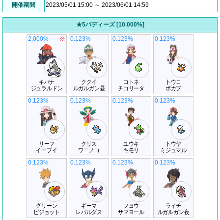
開催期間
2023/05/01 15:00 ～ 2023/06/01 14:59
★5バディーズ [10.000%]
2.000%
※
0.123%
0.123%
0.123%
キバナ
ククイ
コトネ
トウコ
ジュラルドン
ルガルガン昼
チコリータ
ポカブ
0.123%
0.123%
0.123%
0.123%
リーフ
クリス
ユウキ
トウヤ
イーブイ
ワニノコ
キモリ
ミジュマル
0.123%
0.123%
0.123%
0.123%
グリーン
ギーマ
フヨウ
ライチ
ピジョット
レパルダス
サマヨール
ルガルガン夜