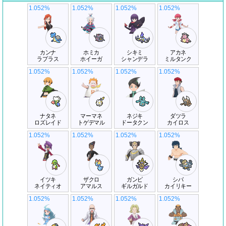
1.052%
1.052%
1.052%
1.052%
カンナ
ホミカ
シキミ
アカネ
ラプラス
ホイーガ
シャンデラ
ミルタンク
1.052%
1.052%
1.052%
1.052%
ナタネ
マーマネ
ネジキ
ダツラ
ロズレイド
トゲデマル
ドータクン
カイロス
1.052%
1.052%
1.052%
1.052%
イツキ
ザクロ
ガンピ
シバ
ネイティオ
アマルス
ギルガルド
カイリキー
1.052%
1.052%
1.052%
1.052%