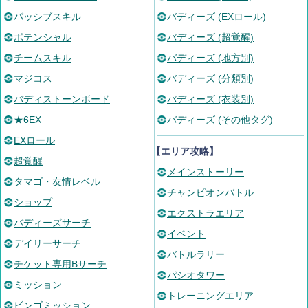
パッシブスキル
バディーズ (EXロール)
ポテンシャル
バディーズ (超覚醒)
チームスキル
バディーズ (地方別)
マジコス
バディーズ (分類別)
バディストーンボード
バディーズ (衣装別)
★6EX
バディーズ (その他タグ)
EXロール
【エリア攻略】
超覚醒
メインストーリー
タマゴ・友情レベル
チャンピオンバトル
ショップ
エクストラエリア
バディーズサーチ
イベント
デイリーサーチ
バトルラリー
チケット専用Bサーチ
パシオタワー
ミッション
トレーニングエリア
ビンゴミッション