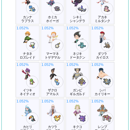
カンナ
ホミカ
シキミ
アカネ
ラプラス
ホイーガ
シャンデラ
ミルタンク
1.052%
1.052%
1.052%
1.052%
ナタネ
マーマネ
ネジキ
ダツラ
ロズレイド
トゲデマル
ドータクン
カイロス
1.052%
1.052%
1.052%
1.052%
イツキ
ザクロ
ガンピ
シバ
ネイティオ
アマルス
ギルガルド
カイリキー
1.052%
1.052%
1.052%
1.052%
カヒリ
カツラ
キクコ
レンブ