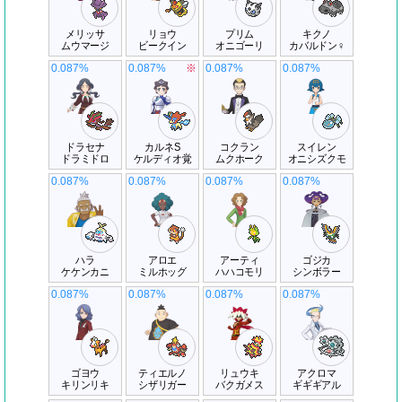
メリッサ
リョウ
プリム
キクノ
ムウマージ
ビークイン
オニゴーリ
カバルドン♀
0.087%
0.087%
※
0.087%
0.087%
ドラセナ
カルネS
コクラン
スイレン
ドラミドロ
ケルディオ覚
ムクホーク
オニシズクモ
0.087%
0.087%
0.087%
0.087%
ハラ
アロエ
アーティ
ゴジカ
ケケンカニ
ミルホッグ
ハハコモリ
シンボラー
0.087%
0.087%
0.087%
0.087%
ゴヨウ
ティエルノ
リュウキ
アクロマ
キリンリキ
シザリガー
バクガメス
ギギギアル