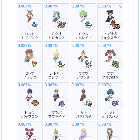
0.087%
0.087%
0.087%
0.087%
※
ハルカ
ミクリ
ミツル
ヒガナS
ミズゴロウ
ミロカロス
エルレイド
フォクスライ
0.087%
0.087%
0.087%
0.087%
セレナ
シトロン
カゲツ
サナ
フォッコ
エレザード
アブソル
ブリガロン
0.087%
0.087%
0.087%
0.087%
ヒュウ
マツバ
カキ
ハヤト
バッフロン
フワライド
ガラガラA
オオスバメ
0.087%
0.087%
0.087%
0.087%