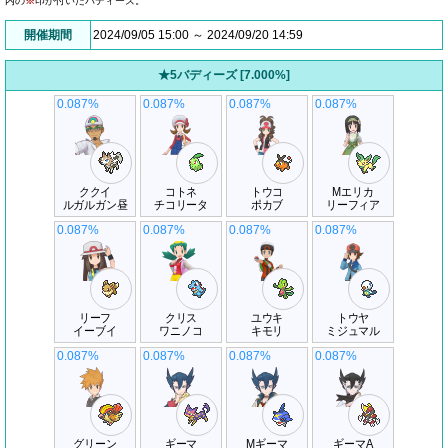
内の
※
印が付いたバディーズ。
開催期間
2024/09/05 15:00 ～ 2024/09/20 14:59
★5バディーズ [7.000%]
0.087%
0.087%
0.087%
0.087%
ククイ
コトネ
トウコ
Mエリカ
ルガルガン昼
チコリータ
ポカブ
リーフィア
0.087%
0.087%
0.087%
0.087%
リーフ
クリス
ユウキ
トウヤ
イーブイ
ワニノコ
キモリ
ミジュマル
0.087%
0.087%
0.087%
0.087%
グリーン
ギーマ
Mギーマ
ギーマA