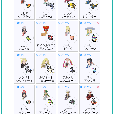
ヒビキ
ミカン
ナツメ
デンジ
ヒノアラシ
ハガネール
フーディン
レントラー
0.087%
0.087%
0.087%
0.087%
※
ヒカリ
ロイヤルマスク
リーリエ
リーリエS
ナエトル
ガオガエン
ピッピ
ポットデス
0.087%
0.087%
0.087%
0.087%
グラジオ
ルザミーネ
プルメリ
ヨウ
シルヴァディ
フェローチェ
エンニュート
アシマリ
0.087%
0.087%
0.087%
0.087%
※
ミヅキ
マオ
グズマ
グズマS
モクロー
アマージョ
グソクムシャ
マッシブーン