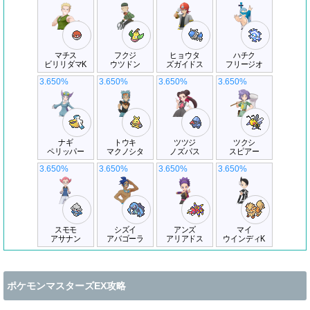
マチス
フクジ
ヒョウタ
ハチク
ビリリダマK
ウツドン
ズガイドス
フリージオ
3.650%
3.650%
3.650%
3.650%
ナギ
トウキ
ツツジ
ツクシ
ペリッパー
マクノシタ
ノズパス
スピアー
3.650%
3.650%
3.650%
3.650%
スモモ
シズイ
アンズ
マイ
アサナン
アバゴーラ
アリアドス
ウインディK
ポケモンマスターズEX攻略