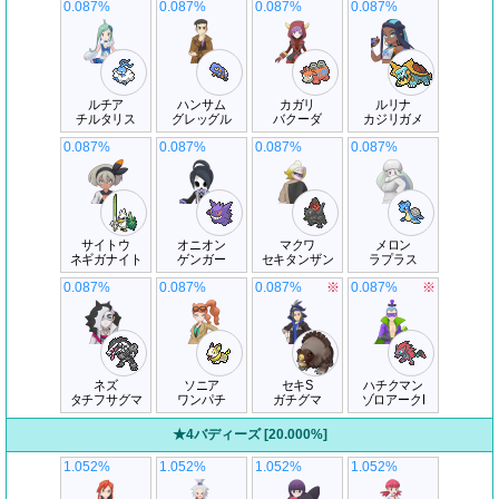
0.087%
0.087%
0.087%
0.087%
ルチア
ハンサム
カガリ
ルリナ
チルタリス
グレッグル
バクーダ
カジリガメ
0.087%
0.087%
0.087%
0.087%
サイトウ
オニオン
マクワ
メロン
ネギガナイト
ゲンガー
セキタンザン
ラプラス
0.087%
0.087%
0.087%
※
0.087%
※
ネズ
ソニア
セキS
ハチクマン
タチフサグマ
ワンパチ
ガチグマ
ゾロアークI
★4バディーズ [20.000%]
1.052%
1.052%
1.052%
1.052%