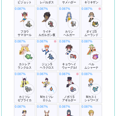
ピジョット
レパルダス
サメハダー
キリキザン
0.087%
0.087%
0.087%
0.087%
※
フヨウ
ライチ
カリン
ダイゴS
サマヨール
ルガルガン夜
ヘルガー
ムーランド
0.087%
0.087%
※
0.087%
0.087%
カトレア
ジュンS
キョウヘイ
ベル
ランクルス
ヘラクロス
ウォーグルI
ムシャーナ
0.087%
0.087%
0.087%
※
0.087%
カミツレ
Mカミツレ
ノボリS
Mカスミ
ゼブライカ
ロトム
アギルダー
シャワーズ
0.087%
0.087%
0.087%
0.087%