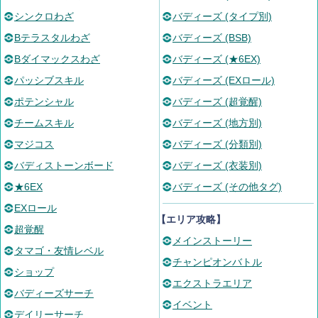
シンクロわざ
バディーズ (タイプ別)
Bテラスタルわざ
バディーズ (BSB)
Bダイマックスわざ
バディーズ (★6EX)
パッシブスキル
バディーズ (EXロール)
ポテンシャル
バディーズ (超覚醒)
チームスキル
バディーズ (地方別)
マジコス
バディーズ (分類別)
バディストーンボード
バディーズ (衣装別)
★6EX
バディーズ (その他タグ)
EXロール
【エリア攻略】
超覚醒
メインストーリー
タマゴ・友情レベル
チャンピオンバトル
ショップ
エクストラエリア
バディーズサーチ
イベント
デイリーサーチ