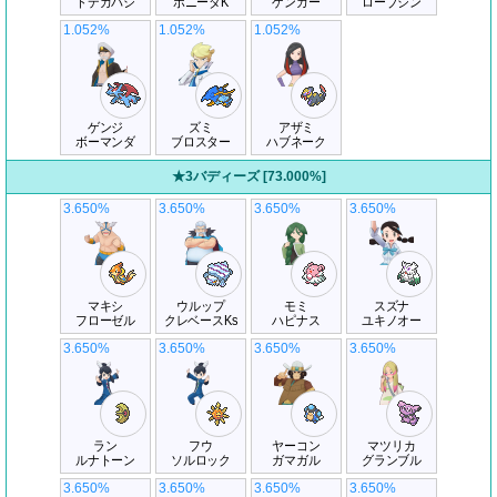
ドデカバシ
ポニータK
ゲンガー
ローブシン
1.052%
1.052%
1.052%
ゲンジ
ズミ
アザミ
ボーマンダ
ブロスター
ハブネーク
★3バディーズ [73.000%]
3.650%
3.650%
3.650%
3.650%
マキシ
ウルップ
モミ
スズナ
フローゼル
クレベースKs
ハピナス
ユキノオー
3.650%
3.650%
3.650%
3.650%
ラン
フウ
ヤーコン
マツリカ
ルナトーン
ソルロック
ガマガル
グランブル
3.650%
3.650%
3.650%
3.650%