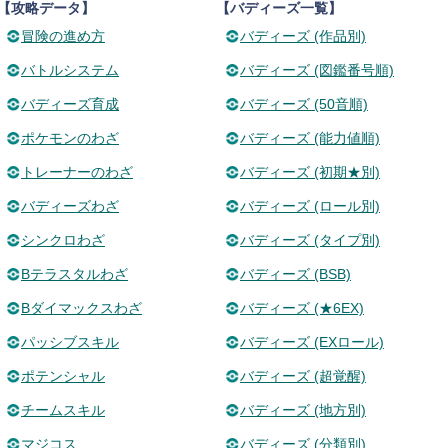
【攻略データ】
【バディーズ一覧】
冒険の進め方
バディーズ (作品別)
バトルシステム
バディーズ (図鑑番号順)
バディーズ育成
バディーズ (50音順)
ポケモンのわざ
バディーズ (能力値順)
トレーナーのわざ
バディーズ (初期★別)
バディーズわざ
バディーズ (ロール別)
シンクロわざ
バディーズ (タイプ別)
Bテラスタルわざ
バディーズ (BSB)
Bダイマックスわざ
バディーズ (★6EX)
パッシブスキル
バディーズ (EXロール)
ポテンシャル
バディーズ (超覚醒)
チームスキル
バディーズ (地方別)
マジコス
バディーズ (分類別)