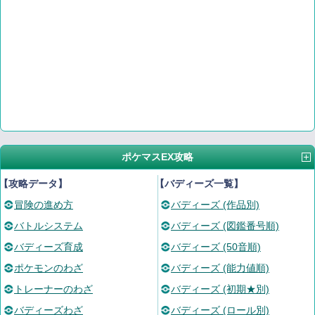
ポケマスEX攻略
【攻略データ】
【バディーズ一覧】
冒険の進め方
バディーズ (作品別)
バトルシステム
バディーズ (図鑑番号順)
バディーズ育成
バディーズ (50音順)
ポケモンのわざ
バディーズ (能力値順)
トレーナーのわざ
バディーズ (初期★別)
バディーズわざ
バディーズ (ロール別)