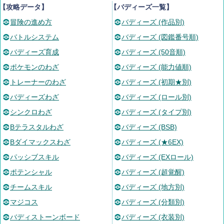
【攻略データ】
【バディーズ一覧】
冒険の進め方
バディーズ (作品別)
バトルシステム
バディーズ (図鑑番号順)
バディーズ育成
バディーズ (50音順)
ポケモンのわざ
バディーズ (能力値順)
トレーナーのわざ
バディーズ (初期★別)
バディーズわざ
バディーズ (ロール別)
シンクロわざ
バディーズ (タイプ別)
Bテラスタルわざ
バディーズ (BSB)
Bダイマックスわざ
バディーズ (★6EX)
パッシブスキル
バディーズ (EXロール)
ポテンシャル
バディーズ (超覚醒)
チームスキル
バディーズ (地方別)
マジコス
バディーズ (分類別)
バディストーンボード
バディーズ (衣装別)