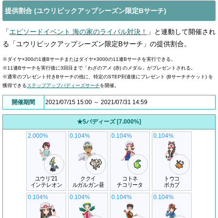
提供割合 (ユウリピックアップシーズン限定Bサーチ)
「
エピソードイベント 海の家のライバル対決！
」と連動して開催され
る「ユウリピックアップシーズン限定Bサーチ」の提供割合。
※ダイヤ×300の1連Bサーチまたはダイヤ×3000の11連Bサーチを実行できる。
※11連Bサーチを実行後に3回目まで「わざのアメ (赤) のメダル」がプレゼントされる。
※通常のプレゼント付きBサーチの他に、特定のSTEP到達後にプレゼント (Bサーチチケット) を
獲得できる
ステップアップバディーズサーチ
を開催。
開催期間
2021/07/15 15:00 ～ 2021/07/31 14:59
★5バディーズ [7.000%]
2.000%
0.104%
0.104%
0.104%
ユウリ'21
ククイ
コトネ
トウコ
インテレオン
ルガルガン昼
チコリータ
ポカブ
0.104%
0.104%
0.104%
0.104%