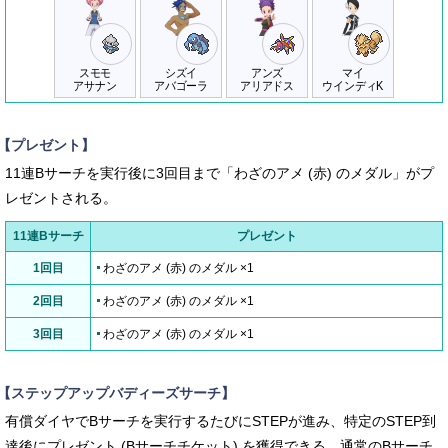
スモモ
シズイ
アンズ
マイ
アサナン
アバゴーラ
アリアドス
ウインディK
【プレゼント】
11連Bサーチを実行後に3回目まで「わざのアメ (赤) のメダル」がプ
レゼントされる。
11連Bサーチ
プレゼント
1回目
わざのアメ (赤) のメダル ×1
2回目
わざのアメ (赤) のメダル ×1
3回目
わざのアメ (赤) のメダル ×1
【ステップアップバディーズサーチ】
有償ダイヤでBサーチを実行するたびにSTEPが進み、特定のSTEP到
達後にプレゼント (Bサーチチケット) を獲得できる。通常のBサーチ