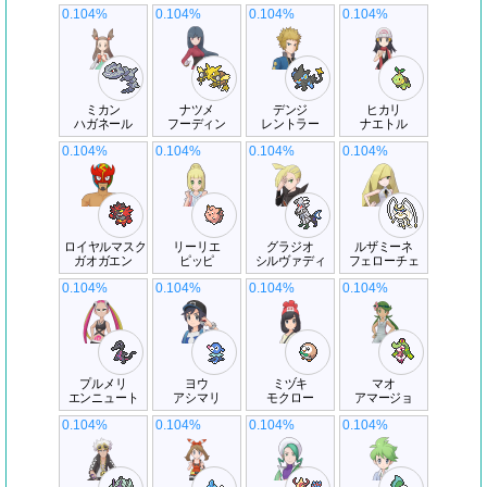
0.104%
0.104%
0.104%
0.104%
ミカン
ナツメ
デンジ
ヒカリ
ハガネール
フーディン
レントラー
ナエトル
0.104%
0.104%
0.104%
0.104%
ロイヤルマスク
リーリエ
グラジオ
ルザミーネ
ガオガエン
ピッピ
シルヴァディ
フェローチェ
0.104%
0.104%
0.104%
0.104%
プルメリ
ヨウ
ミヅキ
マオ
エンニュート
アシマリ
モクロー
アマージョ
0.104%
0.104%
0.104%
0.104%