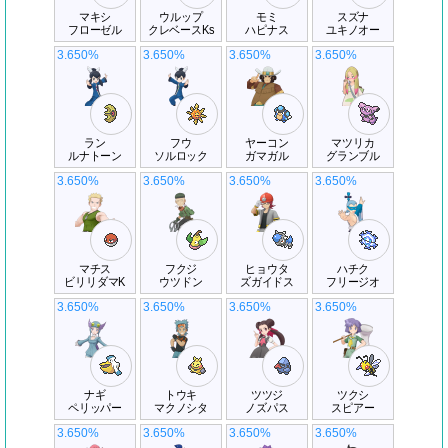
マキシ
ウルップ
モミ
スズナ
フローゼル
クレベースKs
ハピナス
ユキノオー
3.650%
3.650%
3.650%
3.650%
ラン
フウ
ヤーコン
マツリカ
ルナトーン
ソルロック
ガマガル
グランブル
3.650%
3.650%
3.650%
3.650%
マチス
フクジ
ヒョウタ
ハチク
ビリリダマK
ウツドン
ズガイドス
フリージオ
3.650%
3.650%
3.650%
3.650%
ナギ
トウキ
ツツジ
ツクシ
ペリッパー
マクノシタ
ノズパス
スピアー
3.650%
3.650%
3.650%
3.650%