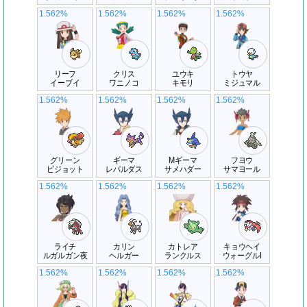
1.562%
1.562%
1.562%
1.562%
リーフ
クリス
ユウキ
トウヤ
イーブイ
ワニノコ
キモリ
ミジュマル
1.562%
1.562%
1.562%
1.562%
グリーン
ギーマ
Mギーマ
フヨウ
ピジョット
レパルダス
サメハダー
サマヨール
1.562%
1.562%
1.562%
1.562%
ライチ
カリン
カトレア
キョウヘイ
ルガルガン夜
ヘルガー
ランクルス
ウォーグルI
1.562%
1.562%
1.562%
1.562%