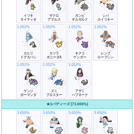
イツキ
ザクロ
ガンピ
シバ
ネイティオ
アマルス
ギルガルド
カイリキー
1.052%
1.052%
1.052%
1.052%
カヒリ
カツラ
キクコ
レンブ
ドデカバシ
ポニータK
ゲンガー
ローブシン
1.052%
1.052%
1.052%
ゲンジ
ズミ
アザミ
ボーマンダ
ブロスター
ハブネーク
★3バディーズ [73.000%]
3.650%
3.650%
3.650%
3.650%