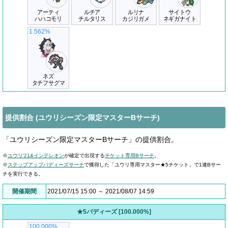
アーティ
ルチア
ルリナ
サイトウ
ハハコモリ
チルタリス
カジリガメ
ネギガナイト
1.562%
ネズ
タチフサグマ
提供割合 (ユウリシーズン限定マスターBサーチ)
「ユウリシーズン限定マスターBサーチ」の提供割合。
※
ユウリ'21&インテレオン
が確定で出現する
チケット専用Bサーチ
。
※
ステップアップバディーズサーチ
で獲得した「ユウリ専用マスター★5チケット」で1連Bサー
チを実行できる。
開催期間
2021/07/15 15:00 ～ 2021/08/07 14:59
★5バディーズ [100.000%]
100.000%