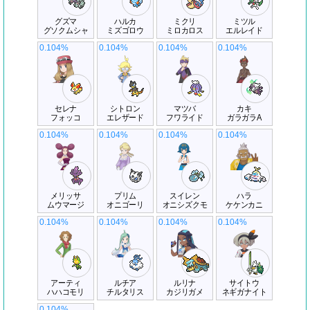
グズマ
ハルカ
ミクリ
ミツル
グソクムシャ
ミズゴロウ
ミロカロス
エルレイド
0.104%
0.104%
0.104%
0.104%
セレナ
シトロン
マツバ
カキ
フォッコ
エレザード
フワライド
ガラガラA
0.104%
0.104%
0.104%
0.104%
メリッサ
プリム
スイレン
ハラ
ムウマージ
オニゴーリ
オニシズクモ
ケケンカニ
0.104%
0.104%
0.104%
0.104%
アーティ
ルチア
ルリナ
サイトウ
ハハコモリ
チルタリス
カジリガメ
ネギガナイト
0.104%