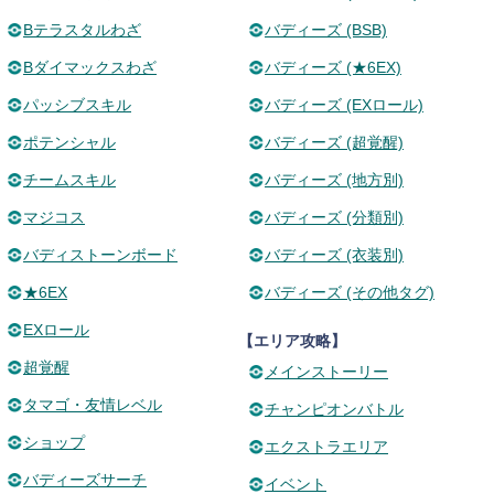
Bテラスタルわざ
バディーズ (BSB)
Bダイマックスわざ
バディーズ (★6EX)
パッシブスキル
バディーズ (EXロール)
ポテンシャル
バディーズ (超覚醒)
チームスキル
バディーズ (地方別)
マジコス
バディーズ (分類別)
バディストーンボード
バディーズ (衣装別)
★6EX
バディーズ (その他タグ)
EXロール
【エリア攻略】
超覚醒
メインストーリー
タマゴ・友情レベル
チャンピオンバトル
ショップ
エクストラエリア
バディーズサーチ
イベント