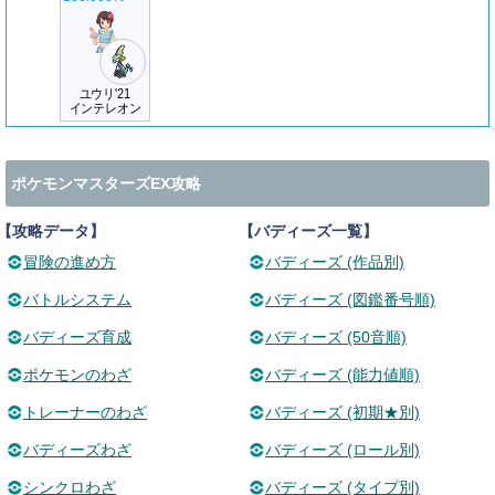
ユウリ'21
インテレオン
ポケモンマスターズEX攻略
【攻略データ】
【バディーズ一覧】
冒険の進め方
バディーズ (作品別)
バトルシステム
バディーズ (図鑑番号順)
バディーズ育成
バディーズ (50音順)
ポケモンのわざ
バディーズ (能力値順)
トレーナーのわざ
バディーズ (初期★別)
バディーズわざ
バディーズ (ロール別)
シンクロわざ
バディーズ (タイプ別)