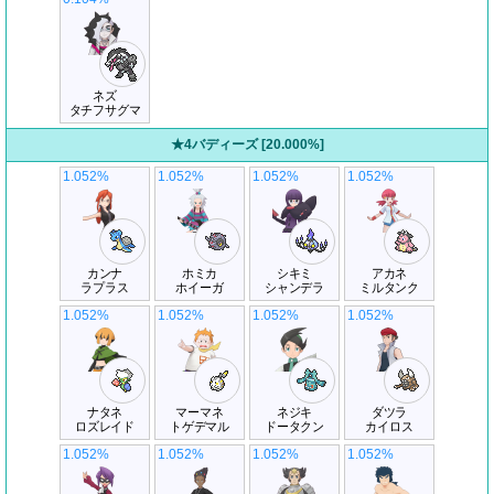
ネズ
タチフサグマ
★4バディーズ [20.000%]
1.052%
1.052%
1.052%
1.052%
カンナ
ホミカ
シキミ
アカネ
ラプラス
ホイーガ
シャンデラ
ミルタンク
1.052%
1.052%
1.052%
1.052%
ナタネ
マーマネ
ネジキ
ダツラ
ロズレイド
トゲデマル
ドータクン
カイロス
1.052%
1.052%
1.052%
1.052%