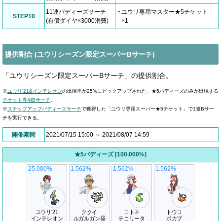
11連バディーズサーチ
ユウリ専用マスター★5チケット
STEP10
(有償ダイヤ×3000消費)
×1
提供割合 (ユウリシーズン限定スーパーBサーチ)
「ユウリシーズン限定スーパーBサーチ」の提供割合。
※
ユウリ'21&インテレオン
の出現率が25%にピックアップされた、★5バディーズのみが出現する
チケット専用Bサーチ
。
※
ステップアップバディーズサーチ
で獲得した「ユウリ専用スーパー★5チケット」で1連Bサー
チを実行できる。
開催期間
2021/07/15 15:00 ～ 2021/08/07 14:59
★5バディーズ [100.000%]
25.000%
1.562%
1.562%
1.562%
ユウリ'21
ククイ
コトネ
トウコ
インテレオン
ルガルガン昼
チコリータ
ポカブ