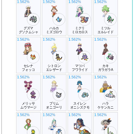
1.562%
1.562%
1.562%
1.562%
グズマ
ハルカ
ミクリ
ミツル
グソクムシャ
ミズゴロウ
ミロカロス
エルレイド
1.562%
1.562%
1.562%
1.562%
セレナ
シトロン
マツバ
カキ
フォッコ
エレザード
フワライド
ガラガラA
1.562%
1.562%
1.562%
1.562%
メリッサ
プリム
スイレン
ハラ
ムウマージ
オニゴーリ
オニシズクモ
ケケンカニ
1.562%
1.562%
1.562%
1.562%