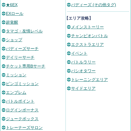
★6EX
バディーズ (その他タグ)
EXロール
【エリア攻略】
超覚醒
メインストーリー
タマゴ・友情レベル
チャンピオンバトル
ショップ
エクストラエリア
バディーズサーチ
イベント
デイリーサーチ
バトルラリー
チケット専用Bサーチ
パシオタワー
ミッション
トレーニングエリア
ビンゴミッション
サイドエリア
エンブレム
バトルポイント
ログインボーナス
ジュークボックス
トレーナーズサロン