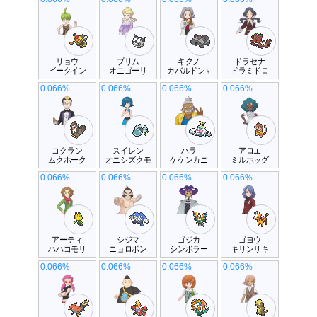
リョウ
プリム
キクノ
ドラセナ
ビークイン
オニゴーリ
カバルドン♀
ドラミドロ
0.066%
0.066%
0.066%
0.066%
コクラン
スイレン
ハラ
アロエ
ムクホーク
オニシズクモ
ケケンカニ
ミルホッグ
0.066%
0.066%
0.066%
0.066%
アーティ
シジマ
ゴジカ
ゴヨウ
ハハコモリ
ニョロボン
シンボラー
キリンリキ
0.066%
0.066%
0.066%
0.066%