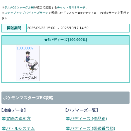
※
テルAC&ウォーグルHi
が確定で出現する
チケット専用Bサーチ
。
※
ステップアップバディーズサーチ
で獲得した「マスター★5チケットB」で1連Bサーチを実行で
きる。
開催期間
2025/09/22 15:00 ～ 2025/10/17 14:59
★5バディーズ [100.000%]
100.000%
テルAC
ウォーグルHi
ポケモンマスターズEX攻略
【攻略データ】
【バディーズ一覧】
冒険の進め方
バディーズ (作品別)
バトルシステム
バディーズ (図鑑番号順)