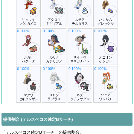
リュウキ
アクロマ
ルチア
ハンサム
バクガメス
ギギギアル
チルタリス
グレッグル
0.100%
0.100%
0.100%
0.100%
カガリ
ルリナ
サイトウ
オニオン
バクーダ
カジリガメ
ネギガナイト
ゲンガー
0.100%
0.100%
0.100%
0.100%
マクワ
メロン
ネズ
ソニア
セキタンザン
ラプラス
タチフサグマ
ワンパチ
提供割合 (テルスペコス確定Bサーチ)
「テルスペコス確定Bサーチ」の提供割合。