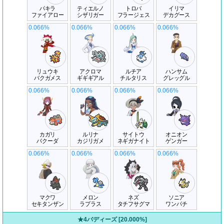
パキラ
ティエルノ
トロバ
イリマ
ファイアロー
シザリガー
フラージェス
デカグース
0.066%
0.066%
0.066%
0.066%
リュウキ
アクロマ
ルチア
ハンサム
バクガメス
ギギギアル
チルタリス
グレッグル
0.066%
0.066%
0.066%
0.066%
カガリ
ルリナ
サイトウ
オニオン
バクーダ
カジリガメ
ネギガナイト
ゲンガー
0.066%
0.066%
0.066%
0.066%
マクワ
メロン
ネズ
ソニア
セキタンザン
ラプラス
タチフサグマ
ワンパチ
★4バディーズ [20.000%]