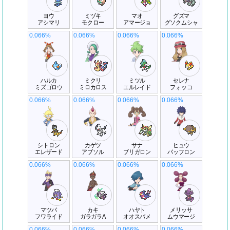
ヨウ
ミヅキ
マオ
グズマ
アシマリ
モクロー
アマージョ
グソクムシャ
0.066%
0.066%
0.066%
0.066%
ハルカ
ミクリ
ミツル
セレナ
ミズゴロウ
ミロカロス
エルレイド
フォッコ
0.066%
0.066%
0.066%
0.066%
シトロン
カゲツ
サナ
ヒュウ
エレザード
アブソル
ブリガロン
バッフロン
0.066%
0.066%
0.066%
0.066%
マツバ
カキ
ハヤト
メリッサ
フワライド
ガラガラA
オオスバメ
ムウマージ
0.066%
0.066%
0.066%
0.066%