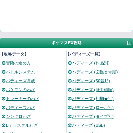
ポケマスEX攻略
【攻略データ】
【バディーズ一覧】
冒険の進め方
バディーズ (作品別)
バトルシステム
バディーズ (図鑑番号順)
バディーズ育成
バディーズ (50音順)
ポケモンのわざ
バディーズ (能力値順)
トレーナーのわざ
バディーズ (初期★別)
バディーズわざ
バディーズ (ロール別)
シンクロわざ
バディーズ (タイプ別)
Bテラスタルわざ
バディーズ (BSB)