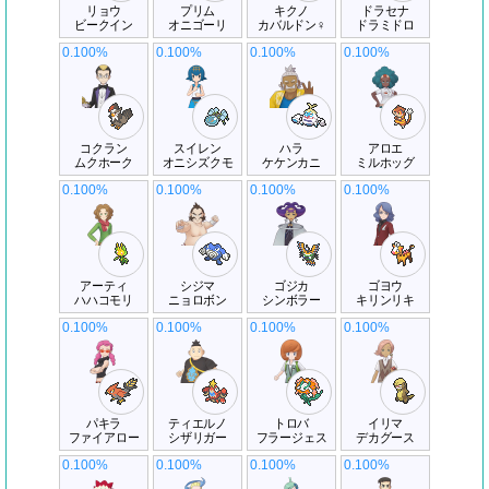
リョウ
プリム
キクノ
ドラセナ
ビークイン
オニゴーリ
カバルドン♀
ドラミドロ
0.100%
0.100%
0.100%
0.100%
コクラン
スイレン
ハラ
アロエ
ムクホーク
オニシズクモ
ケケンカニ
ミルホッグ
0.100%
0.100%
0.100%
0.100%
アーティ
シジマ
ゴジカ
ゴヨウ
ハハコモリ
ニョロボン
シンボラー
キリンリキ
0.100%
0.100%
0.100%
0.100%
パキラ
ティエルノ
トロバ
イリマ
ファイアロー
シザリガー
フラージェス
デカグース
0.100%
0.100%
0.100%
0.100%