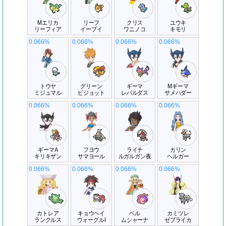
Mエリカ
リーフ
クリス
ユウキ
リーフィア
イーブイ
ワニノコ
キモリ
0.066%
0.066%
0.066%
0.066%
トウヤ
グリーン
ギーマ
Mギーマ
ミジュマル
ピジョット
レパルダス
サメハダー
0.066%
0.066%
0.066%
0.066%
ギーマA
フヨウ
ライチ
カリン
キリキザン
サマヨール
ルガルガン夜
ヘルガー
0.066%
0.066%
0.066%
0.066%
カトレア
キョウヘイ
ベル
カミツレ
ランクルス
ウォーグルI
ムシャーナ
ゼブライカ