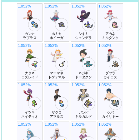
1.052%
1.052%
1.052%
1.052%
カンナ
ホミカ
シキミ
アカネ
ラプラス
ホイーガ
シャンデラ
ミルタンク
1.052%
1.052%
1.052%
1.052%
ナタネ
マーマネ
ネジキ
ダツラ
ロズレイド
トゲデマル
ドータクン
カイロス
1.052%
1.052%
1.052%
1.052%
イツキ
ザクロ
ガンピ
シバ
ネイティオ
アマルス
ギルガルド
カイリキー
1.052%
1.052%
1.052%
1.052%