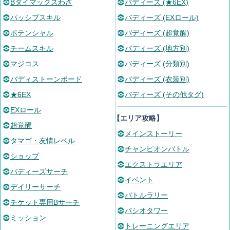
Bダイマックスわざ
バディーズ (★6EX)
パッシブスキル
バディーズ (EXロール)
ポテンシャル
バディーズ (超覚醒)
チームスキル
バディーズ (地方別)
マジコス
バディーズ (分類別)
バディストーンボード
バディーズ (衣装別)
★6EX
バディーズ (その他タグ)
EXロール
【エリア攻略】
超覚醒
メインストーリー
タマゴ・友情レベル
チャンピオンバトル
ショップ
エクストラエリア
バディーズサーチ
イベント
デイリーサーチ
バトルラリー
チケット専用Bサーチ
パシオタワー
ミッション
トレーニングエリア