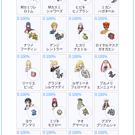
Mカミツレ
Mカスミ
ヒビキ
ミカン
ロトム
シャワーズ
ヒノアラシ
ハガネール
0.100%
0.100%
0.100%
0.100%
ナツメ
デンジ
ヒカリ
ロイヤルマスク
フーディン
レントラー
ナエトル
ガオガエン
0.100%
0.100%
0.100%
0.100%
リーリエ
グラジオ
ルザミーネ
プルメリ
ピッピ
シルヴァディ
フェローチェ
エンニュート
0.100%
0.100%
0.100%
0.100%
ヨウ
ミヅキ
マオ
グズマ
アシマリ
モクロー
アマージョ
グソクムシャ
0.100%
0.100%
0.100%
0.100%