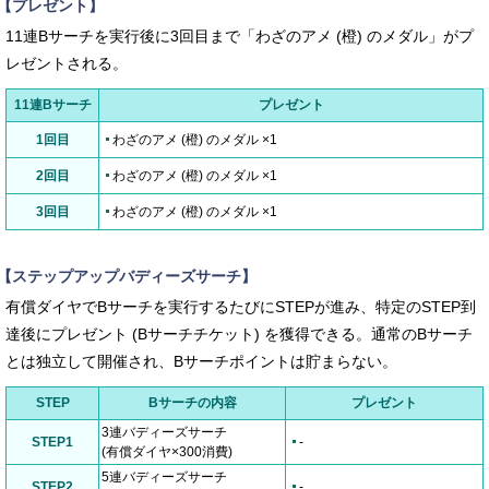
【プレゼント】
11連Bサーチを実行後に3回目まで「わざのアメ (橙) のメダル」がプ
レゼントされる。
11連Bサーチ
プレゼント
1回目
わざのアメ (橙) のメダル ×1
2回目
わざのアメ (橙) のメダル ×1
3回目
わざのアメ (橙) のメダル ×1
【ステップアップバディーズサーチ】
有償ダイヤでBサーチを実行するたびにSTEPが進み、特定のSTEP到
達後にプレゼント (Bサーチチケット) を獲得できる。通常のBサーチ
とは独立して開催され、Bサーチポイントは貯まらない。
STEP
Bサーチの内容
プレゼント
3連バディーズサーチ
STEP1
-
(有償ダイヤ×300消費)
5連バディーズサーチ
STEP2
-