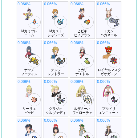
0.066%
0.066%
0.066%
0.066%
Mカミツレ
Mカスミ
ヒビキ
ミカン
ロトム
シャワーズ
ヒノアラシ
ハガネール
0.066%
0.066%
0.066%
0.066%
ナツメ
デンジ
ヒカリ
ロイヤルマスク
フーディン
レントラー
ナエトル
ガオガエン
0.066%
0.066%
0.066%
0.066%
リーリエ
グラジオ
ルザミーネ
プルメリ
ピッピ
シルヴァディ
フェローチェ
エンニュート
0.066%
0.066%
0.066%
0.066%