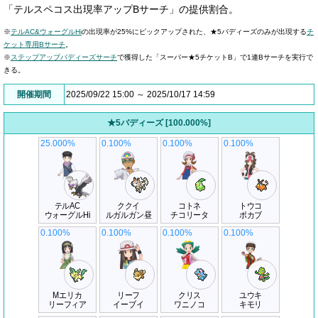
「テルスペコス出現率アップBサーチ」の提供割合。
※
テルAC&ウォーグルHi
の出現率が25%にピックアップされた、★5バディーズのみが出現する
チ
ケット専用Bサーチ
。
※
ステップアップバディーズサーチ
で獲得した「スーパー★5チケットB」で1連Bサーチを実行で
きる。
開催期間
2025/09/22 15:00 ～ 2025/10/17 14:59
★5バディーズ [100.000%]
25.000%
0.100%
0.100%
0.100%
テルAC
ククイ
コトネ
トウコ
ウォーグルHi
ルガルガン昼
チコリータ
ポカブ
0.100%
0.100%
0.100%
0.100%
Mエリカ
リーフ
クリス
ユウキ
リーフィア
イーブイ
ワニノコ
キモリ