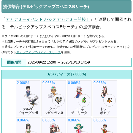
提供割合 (テルピックアップスペコスBサーチ)
「
アカデミーイベント パシオアカデミー開校！
」と連動して開催され
る「テルピックアップスペコスBサーチ」の提供割合。
※ダイヤ×300の1連Bサーチまたはダイヤ×3000の11連Bサーチを実行できる。
※11連Bサーチを実行後に3回目まで「わざのアメ (橙) のメダル」がプレゼントされる。
※通常のプレゼント付きBサーチの他に、特定のSTEP到達後にプレゼント (Bサーチチケット) を
獲得できる
ステップアップバディーズサーチ
を開催。
開催期間
2025/09/22 15:00 ～ 2025/10/10 14:59
★5バディーズ [7.000%]
2.000%
0.066%
0.066%
0.066%
テルAC
ククイ
コトネ
トウコ
ウォーグルHi
ルガルガン昼
チコリータ
ポカブ
0.066%
0.066%
0.066%
0.066%