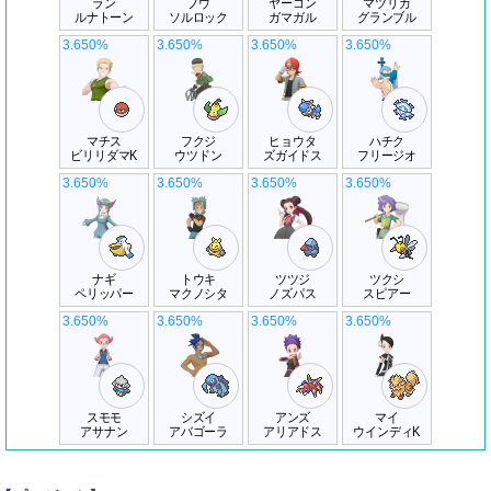
ラン
フウ
ヤーコン
マツリカ
ルナトーン
ソルロック
ガマガル
グランブル
3.650%
3.650%
3.650%
3.650%
マチス
フクジ
ヒョウタ
ハチク
ビリリダマK
ウツドン
ズガイドス
フリージオ
3.650%
3.650%
3.650%
3.650%
ナギ
トウキ
ツツジ
ツクシ
ペリッパー
マクノシタ
ノズパス
スピアー
3.650%
3.650%
3.650%
3.650%
スモモ
シズイ
アンズ
マイ
アサナン
アバゴーラ
アリアドス
ウインディK