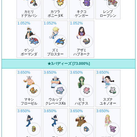
カヒリ
カツラ
キクコ
レンブ
ドデカバシ
ポニータK
ゲンガー
ローブシン
1.052%
1.052%
1.052%
ゲンジ
ズミ
アザミ
ボーマンダ
ブロスター
ハブネーク
★3バディーズ [73.000%]
3.650%
3.650%
3.650%
3.650%
マキシ
ウルップ
モミ
スズナ
フローゼル
クレベースKs
ハピナス
ユキノオー
3.650%
3.650%
3.650%
3.650%