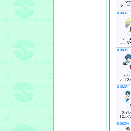
マ
アマー
0.083%
シト
エレザ
0.083%
ハヤ
オオス
0.083%
スイ
オニシ
0.083%