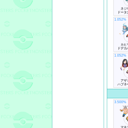
ネジ
ドータ
1.052%
カヒ
ドデカ
1.052%
アザ
ハブネ
3.500%
マキ