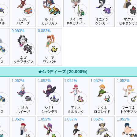
サム
カガリ
ルリナ
サイトウ
オニオン
マクワ
グル
バクーダ
カジリガメ
ネギガナイト
ゲンガー
セキタンザ
0.083%
0.083%
ン
ネズ
ソニア
ラス
タチフサグマ
ワンパチ
★4バディーズ [20.000%]
1.052%
1.052%
1.052%
1.052%
1.052%
ナ
ホミカ
シキミ
アカネ
ナタネ
マーマネ
ラス
ホイーガ
シャンデラ
ミルタンク
ロズレイド
トゲデマル
1.052%
1.052%
1.052%
1.052%
1.052%