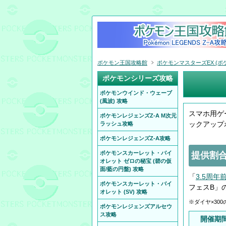
ポケモン王国攻略館
ポケモンマスターズEX (ポケ
ポケモンシリーズ攻略
ポケモンウインド・ウェーブ
(風波) 攻略
スマホ用ゲ
ポケモンレジェンズZ-A M次元
ックアップ
ラッシュ攻略
ポケモンレジェンズZ-A攻略
ポケモンスカーレット・バイ
提供割合
オレット ゼロの秘宝 (碧の仮
面/藍の円盤) 攻略
「
3.5周
ポケモンスカーレット・バイ
フェスB」
オレット (SV) 攻略
※ダイヤ×30
ポケモンレジェンズアルセウ
ス攻略
開催期