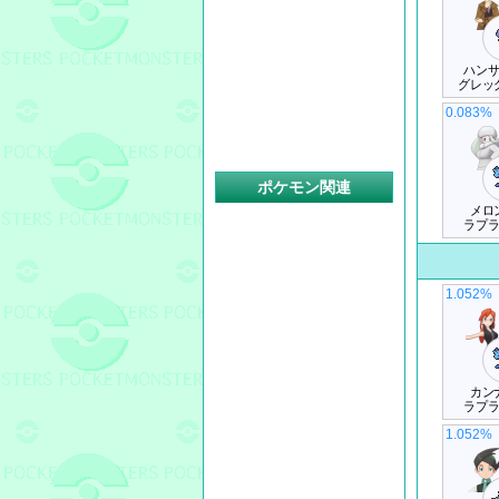
ハン
グレッ
0.083%
ポケモン関連
メロ
ラプ
1.052%
カン
ラプ
1.052%