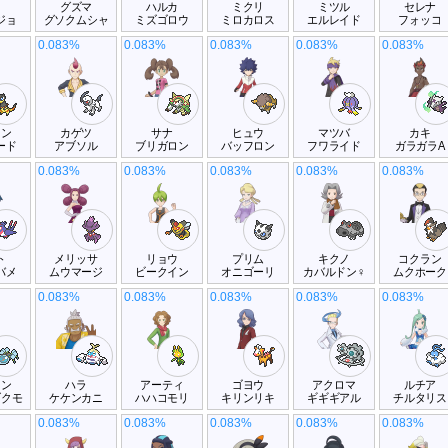
オ
グズマ
ハルカ
ミクリ
ミツル
セレナ
ジョ
グソクムシャ
ミズゴロウ
ミロカロス
エルレイド
フォッコ
0.083%
0.083%
0.083%
0.083%
0.083%
ロン
カゲツ
サナ
ヒュウ
マツバ
カキ
ード
アブソル
ブリガロン
バッフロン
フワライド
ガラガラA
0.083%
0.083%
0.083%
0.083%
0.083%
ト
メリッサ
リョウ
プリム
キクノ
コクラン
バメ
ムウマージ
ビークイン
オニゴーリ
カバルドン♀
ムクホーク
0.083%
0.083%
0.083%
0.083%
0.083%
レン
ハラ
アーティ
ゴヨウ
アクロマ
ルチア
ズクモ
ケケンカニ
ハハコモリ
キリンリキ
ギギギアル
チルタリス
0.083%
0.083%
0.083%
0.083%
0.083%