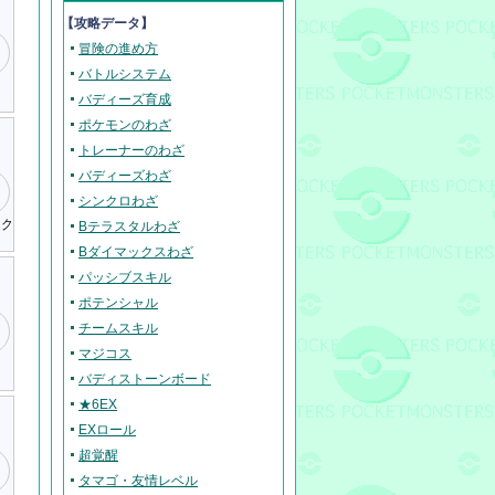
【攻略データ】
冒険の進め方
バトルシステム
バディーズ育成
ポケモンのわざ
トレーナーのわざ
バディーズわざ
シンクロわざ
スク
Bテラスタルわざ
Bダイマックスわざ
パッシブスキル
ポテンシャル
チームスキル
マジコス
バディストーンボード
★6EX
EXロール
超覚醒
タマゴ・友情レベル