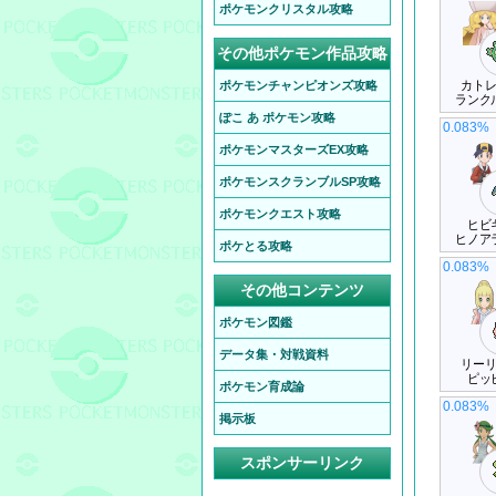
ポケモンクリスタル攻略
その他ポケモン作品攻略
カト
ポケモンチャンピオンズ攻略
ランク
ぽこ あ ポケモン攻略
0.083%
ポケモンマスターズEX攻略
ポケモンスクランブルSP攻略
ポケモンクエスト攻略
ヒビ
ヒノア
ポケとる攻略
0.083%
その他コンテンツ
ポケモン図鑑
データ集・対戦資料
リー
ピッ
ポケモン育成論
0.083%
掲示板
スポンサーリンク