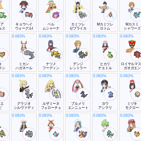
レア
キョウヘイ
ベル
カミツレ
Mカミツレ
Mカスミ
ルス
ウォーグルI
ムシャーナ
ゼブライカ
ロトム
シャワーズ
0.083%
0.083%
0.083%
0.083%
0.083%
キ
ミカン
ナツメ
デンジ
ヒカリ
ロイヤルマ
ラシ
ハガネール
フーディン
レントラー
ナエトル
ガオガエン
0.083%
0.083%
0.083%
0.083%
0.083%
リエ
グラジオ
ルザミーネ
プルメリ
ヨウ
ミヅキ
ピ
シルヴァディ
フェローチェ
エンニュート
アシマリ
モクロー
0.083%
0.083%
0.083%
0.083%
0.083%