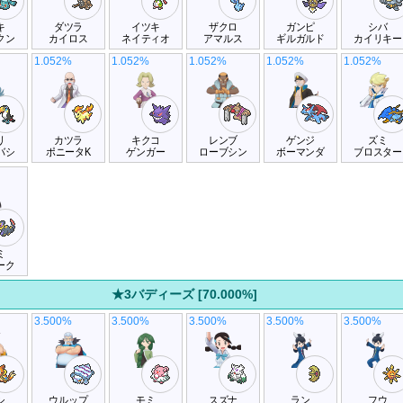
キ
ダツラ
イツキ
ザクロ
ガンピ
シバ
クン
カイロス
ネイティオ
アマルス
ギルガルド
カイリキー
1.052%
1.052%
1.052%
1.052%
1.052%
リ
カツラ
キクコ
レンブ
ゲンジ
ズミ
バシ
ポニータK
ゲンガー
ローブシン
ボーマンダ
ブロスター
ミ
ーク
★3バディーズ [70.000%]
3.500%
3.500%
3.500%
3.500%
3.500%
シ
ウルップ
モミ
スズナ
ラン
フウ