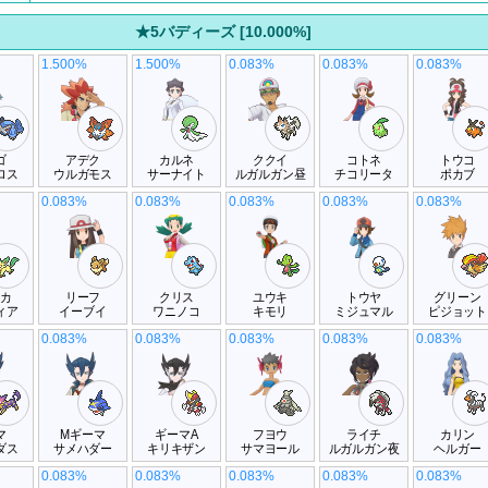
★5バディーズ [10.000%]
1.500%
1.500%
0.083%
0.083%
0.083%
ゴ
アデク
カルネ
ククイ
コトネ
トウコ
ロス
ウルガモス
サーナイト
ルガルガン昼
チコリータ
ポカブ
0.083%
0.083%
0.083%
0.083%
0.083%
リカ
リーフ
クリス
ユウキ
トウヤ
グリーン
ィア
イーブイ
ワニノコ
キモリ
ミジュマル
ピジョット
0.083%
0.083%
0.083%
0.083%
0.083%
マ
Mギーマ
ギーマA
フヨウ
ライチ
カリン
ダス
サメハダー
キリキザン
サマヨール
ルガルガン夜
ヘルガー
0.083%
0.083%
0.083%
0.083%
0.083%