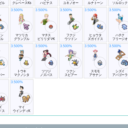
ゼル
クレベースKs
ハピナス
ユキノオー
ルナトーン
ソルロック
3.500%
3.500%
3.500%
3.500%
3.500%
コン
マツリカ
マチス
フクジ
ヒョウタ
ハチク
ガル
グランブル
ビリリダマK
ウツドン
ズガイドス
フリージオ
3.500%
3.500%
3.500%
3.500%
3.500%
ギ
トウキ
ツツジ
ツクシ
スモモ
シズイ
パー
マクノシタ
ノズパス
スピアー
アサナン
アバゴーラ
3.500%
ズ
マイ
ドス
ウインディK