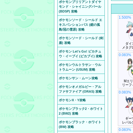
ポケモンブリリアントダイヤ
モンド・シャイニングパール
(BDSP) 攻略
1.500%
ポケモンソード・シールド エ
キスパンションパス (鎧の孤
島/冠の雪原) 攻略
ポケモンソード・シールド (剣
盾) 攻略
ダイ
メタグ
ポケモン Let's Go! ピカチュ
0.083%
ウ・イーブイ (ピカブイ) 攻略
ポケモンウルトラサン・ウル
トラムーン (USUM) 攻略
ポケモンサン・ムーン攻略
Mエ
リーフ
ポケモンオメガルビー・アル
ファサファイア (ORAS) 攻略
0.083%
ポケモンX・Y攻略
ポケモンブラック2・ホワイト
2 (BW2) 攻略
ギー
ポケモンブラック・ホワイト
レパル
(BW) 攻略
0.083%