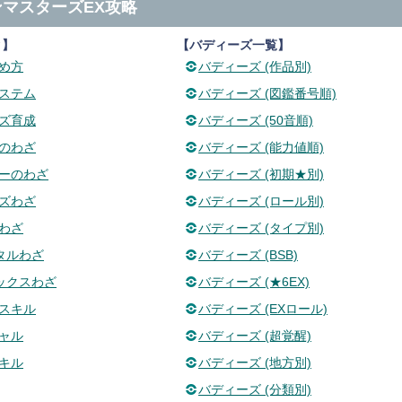
マスターズEX攻略
タ】
【バディーズ一覧】
め方
バディーズ (作品別)
ステム
バディーズ (図鑑番号順)
ズ育成
バディーズ (50音順)
のわざ
バディーズ (能力値順)
ーのわざ
バディーズ (初期★別)
ズわざ
バディーズ (ロール別)
わざ
バディーズ (タイプ別)
タルわざ
バディーズ (BSB)
ックスわざ
バディーズ (★6EX)
スキル
バディーズ (EXロール)
ャル
バディーズ (超覚醒)
キル
バディーズ (地方別)
バディーズ (分類別)