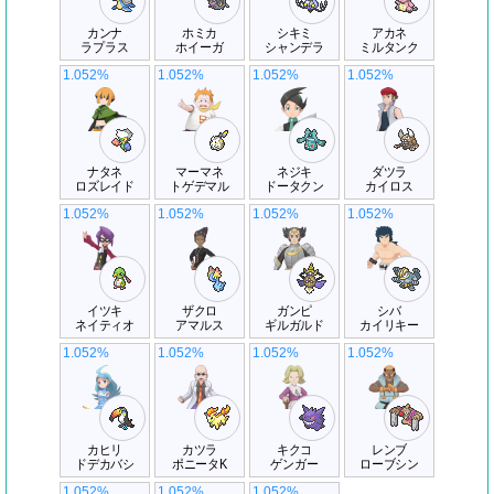
カンナ
ホミカ
シキミ
アカネ
ラプラス
ホイーガ
シャンデラ
ミルタンク
1.052%
1.052%
1.052%
1.052%
ナタネ
マーマネ
ネジキ
ダツラ
ロズレイド
トゲデマル
ドータクン
カイロス
1.052%
1.052%
1.052%
1.052%
イツキ
ザクロ
ガンピ
シバ
ネイティオ
アマルス
ギルガルド
カイリキー
1.052%
1.052%
1.052%
1.052%
カヒリ
カツラ
キクコ
レンブ
ドデカバシ
ポニータK
ゲンガー
ローブシン
1.052%
1.052%
1.052%