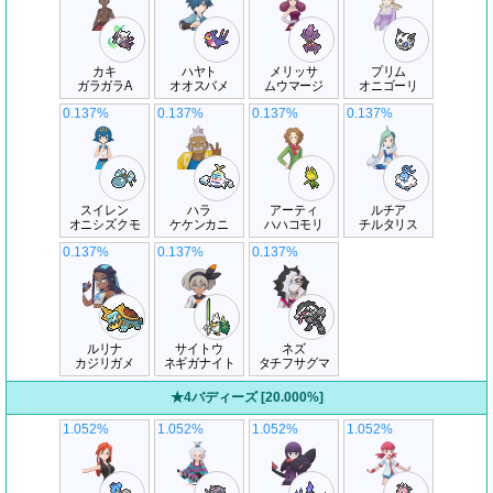
カキ
ハヤト
メリッサ
プリム
ガラガラA
オオスバメ
ムウマージ
オニゴーリ
0.137%
0.137%
0.137%
0.137%
スイレン
ハラ
アーティ
ルチア
オニシズクモ
ケケンカニ
ハハコモリ
チルタリス
0.137%
0.137%
0.137%
ルリナ
サイトウ
ネズ
カジリガメ
ネギガナイト
タチフサグマ
★4バディーズ [20.000%]
1.052%
1.052%
1.052%
1.052%