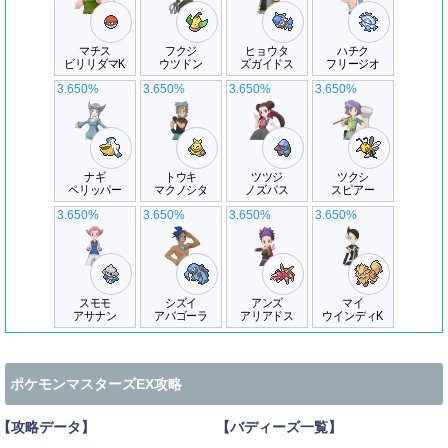
マチス
フクジ
ヒョウタ
ハチク
ビリリダマK
ウツドン
ズガイドス
フリージオ
3.650%
3.650%
3.650%
3.650%
ナギ
トウキ
ツツジ
ツクシ
ペリッパー
マクノシタ
ノズパス
スピアー
3.650%
3.650%
3.650%
3.650%
スモモ
シズイ
アンズ
マイ
アサナン
アバゴーラ
アリアドス
ウインディK
ポケモンマスターズEX攻略
【攻略データ】
【バディーズ一覧】