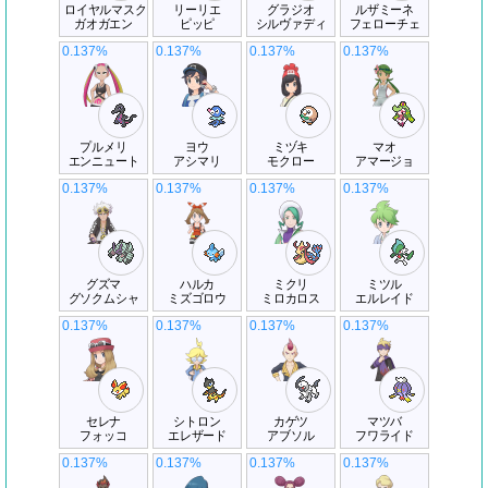
ロイヤルマスク
リーリエ
グラジオ
ルザミーネ
ガオガエン
ピッピ
シルヴァディ
フェローチェ
0.137%
0.137%
0.137%
0.137%
プルメリ
ヨウ
ミヅキ
マオ
エンニュート
アシマリ
モクロー
アマージョ
0.137%
0.137%
0.137%
0.137%
グズマ
ハルカ
ミクリ
ミツル
グソクムシャ
ミズゴロウ
ミロカロス
エルレイド
0.137%
0.137%
0.137%
0.137%
セレナ
シトロン
カゲツ
マツバ
フォッコ
エレザード
アブソル
フワライド
0.137%
0.137%
0.137%
0.137%