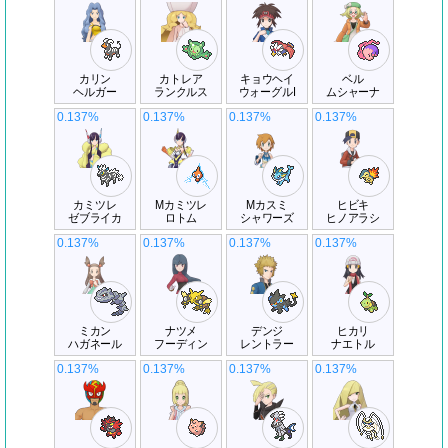
カリン
カトレア
キョウヘイ
ベル
ヘルガー
ランクルス
ウォーグルI
ムシャーナ
0.137%
0.137%
0.137%
0.137%
カミツレ
Mカミツレ
Mカスミ
ヒビキ
ゼブライカ
ロトム
シャワーズ
ヒノアラシ
0.137%
0.137%
0.137%
0.137%
ミカン
ナツメ
デンジ
ヒカリ
ハガネール
フーディン
レントラー
ナエトル
0.137%
0.137%
0.137%
0.137%