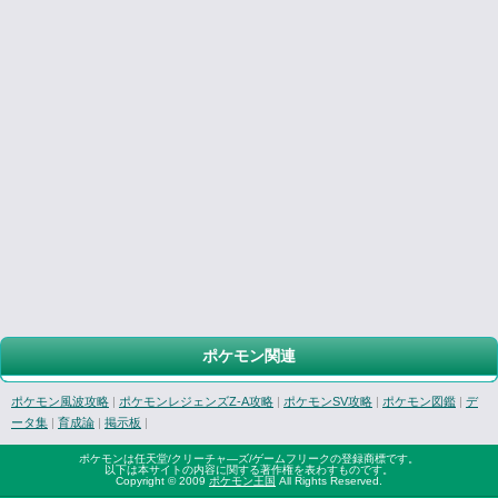
ポケモン関連
ポケモン風波攻略
|
ポケモンレジェンズZ-A攻略
|
ポケモンSV攻略
|
ポケモン図鑑
|
デ
ータ集
|
育成論
|
掲示板
|
ポケモンは任天堂/クリーチャ―ズ/ゲームフリークの登録商標です。
以下は本サイトの内容に関する著作権を表わすものです。
Copyright © 2009
ポケモン王国
All Rights Reserved.