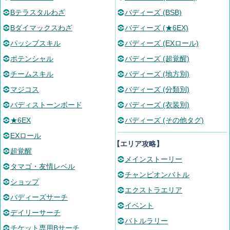
Bテラスタルわざ
バディーズ (BSB)
Bダイマックスわざ
バディーズ (★6EX)
パッシブスキル
バディーズ (EXロール)
ポテンシャル
バディーズ (超覚醒)
チームスキル
バディーズ (地方別)
マジコス
バディーズ (分類別)
バディストーンボード
バディーズ (衣装別)
★6EX
バディーズ (その他タグ)
EXロール
【エリア攻略】
超覚醒
メインストーリー
タマゴ・友情レベル
チャンピオンバトル
ショップ
エクストラエリア
バディーズサーチ
イベント
デイリーサーチ
バトルラリー
チケット専用Bサーチ