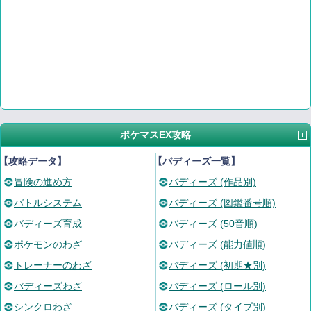
ポケマスEX攻略
【攻略データ】
【バディーズ一覧】
冒険の進め方
バディーズ (作品別)
バトルシステム
バディーズ (図鑑番号順)
バディーズ育成
バディーズ (50音順)
ポケモンのわざ
バディーズ (能力値順)
トレーナーのわざ
バディーズ (初期★別)
バディーズわざ
バディーズ (ロール別)
シンクロわざ
バディーズ (タイプ別)