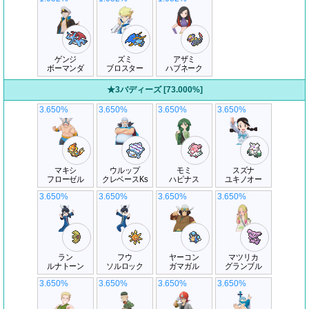
ゲンジ
ズミ
アザミ
ボーマンダ
ブロスター
ハブネーク
★3バディーズ [73.000%]
3.650%
3.650%
3.650%
3.650%
マキシ
ウルップ
モミ
スズナ
フローゼル
クレベースKs
ハピナス
ユキノオー
3.650%
3.650%
3.650%
3.650%
ラン
フウ
ヤーコン
マツリカ
ルナトーン
ソルロック
ガマガル
グランブル
3.650%
3.650%
3.650%
3.650%