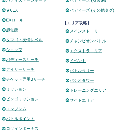
バディストーンボード
バディーズ (衣装別)
★6EX
バディーズ (その他タグ)
EXロール
【エリア攻略】
超覚醒
メインストーリー
タマゴ・友情レベル
チャンピオンバトル
ショップ
エクストラエリア
バディーズサーチ
イベント
デイリーサーチ
バトルラリー
チケット専用Bサーチ
パシオタワー
ミッション
トレーニングエリア
ビンゴミッション
サイドエリア
エンブレム
バトルポイント
ログインボーナス