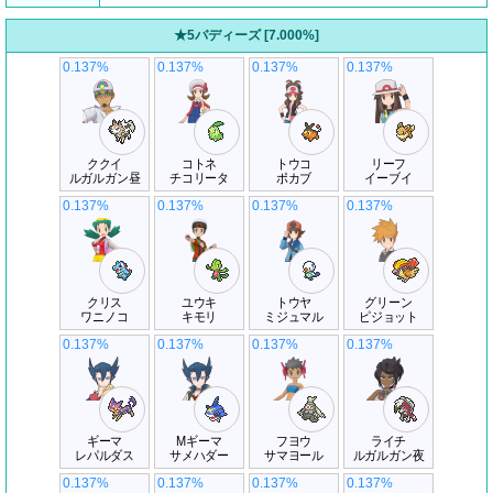
★5バディーズ [7.000%]
0.137%
0.137%
0.137%
0.137%
ククイ
コトネ
トウコ
リーフ
ルガルガン昼
チコリータ
ポカブ
イーブイ
0.137%
0.137%
0.137%
0.137%
クリス
ユウキ
トウヤ
グリーン
ワニノコ
キモリ
ミジュマル
ピジョット
0.137%
0.137%
0.137%
0.137%
ギーマ
Mギーマ
フヨウ
ライチ
レパルダス
サメハダー
サマヨール
ルガルガン夜
0.137%
0.137%
0.137%
0.137%