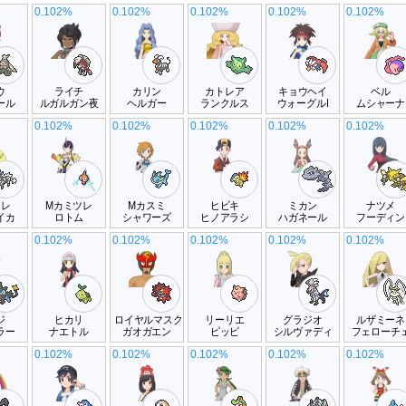
0.102%
0.102%
0.102%
0.102%
0.102%
ウ
ライチ
カリン
カトレア
キョウヘイ
ベル
ール
ルガルガン夜
ヘルガー
ランクルス
ウォーグルI
ムシャーナ
0.102%
0.102%
0.102%
0.102%
0.102%
ツレ
Mカミツレ
Mカスミ
ヒビキ
ミカン
ナツメ
イカ
ロトム
シャワーズ
ヒノアラシ
ハガネール
フーディン
0.102%
0.102%
0.102%
0.102%
0.102%
ジ
ヒカリ
ロイヤルマスク
リーリエ
グラジオ
ルザミーネ
ラー
ナエトル
ガオガエン
ピッピ
シルヴァディ
フェローチ
0.102%
0.102%
0.102%
0.102%
0.102%