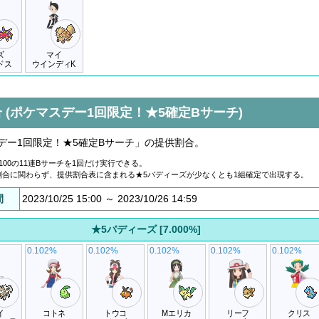
ズ
マイ
ドス
ウインディK
 (ポケマスデー1回限定！★5確定Bサーチ)
デー1回限定！★5確定Bサーチ」の提供割合。
100の11連Bサーチを1回だけ実行できる。
割合に関わらず、提供割合表に含まれる★5バディーズが少なくとも1組確定で出現する。
間
2023/10/25 15:00 ～ 2023/10/26 14:59
★5バディーズ [7.000%]
0.102%
0.102%
0.102%
0.102%
0.102%
イ
コトネ
トウコ
Mエリカ
リーフ
クリス