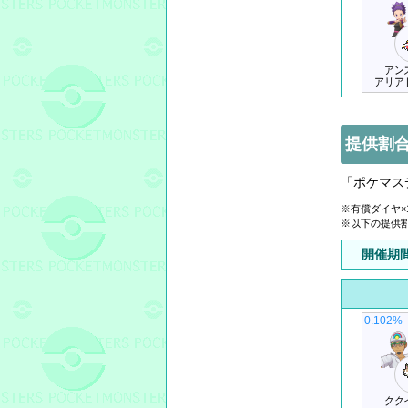
アン
アリア
提供割合
「ポケマス
※有償ダイヤ×
※以下の提供
開催期
0.102%
クク