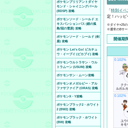
ポケモンブリリアントダイヤ
モンド・シャイニングパール
「
特別イベ
(BDSP) 攻略
定！ハッピ
ポケモンソード・シールド エ
キスパンションパス (鎧の孤
※ダイヤ×25
島/冠の雪原) 攻略
※通常のBサー
ポケモンソード・シールド (剣
開催期
盾) 攻略
ポケモン Let's Go! ピカチュ
ウ・イーブイ (ピカブイ) 攻略
0.102%
ポケモンウルトラサン・ウル
トラムーン (USUM) 攻略
ポケモンサン・ムーン攻略
ポケモンオメガルビー・アル
クク
ファサファイア (ORAS) 攻略
ルガル
0.102%
ポケモンX・Y攻略
ポケモンブラック2・ホワイト
2 (BW2) 攻略
ポケモンブラック・ホワイト
ユウ
(BW) 攻略
キモ