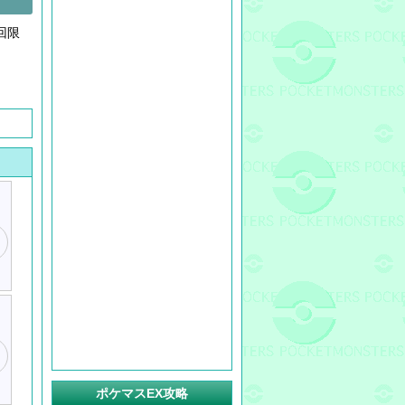
回限
ポケマスEX攻略