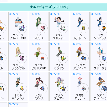
★3バディーズ [73.000%]
3.650%
3.650%
3.650%
3.650%
3.650%
シ
ウルップ
モミ
スズナ
ラン
フウ
ゼル
クレベースKs
ハピナス
ユキノオー
ルナトーン
ソルロック
3.650%
3.650%
3.650%
3.650%
3.650%
コン
マツリカ
マチス
フクジ
ヒョウタ
ハチク
ガル
グランブル
ビリリダマK
ウツドン
ズガイドス
フリージオ
3.650%
3.650%
3.650%
3.650%
3.650%
ギ
トウキ
ツツジ
ツクシ
スモモ
シズイ
パー
マクノシタ
ノズパス
スピアー
アサナン
アバゴーラ
3.650%