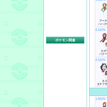
アー
ハハコ
0.102%
ポケモン関連
カガ
バク
0.102%
ネ
タチフ
1.052%