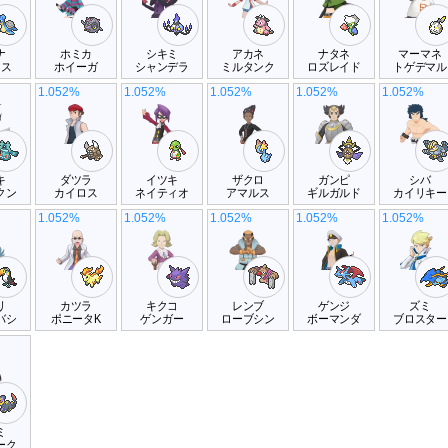
ナ
ホミカ
シキミ
アカネ
ナタネ
マーマネ
ラス
ホイーガ
シャンデラ
ミルタンク
ロズレイド
トゲデマル
1.052%
1.052%
1.052%
1.052%
1.052%
キ
ダツラ
イツキ
ザクロ
ガンピ
シバ
クン
カイロス
ネイティオ
アマルス
ギルガルド
カイリキー
1.052%
1.052%
1.052%
1.052%
1.052%
リ
カツラ
キクコ
レンブ
ゲンジ
ズミ
バシ
ポニータK
ゲンガー
ローブシン
ボーマンダ
ブロスター
ミ
ーク