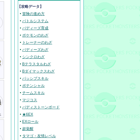
【攻略データ】
冒険の進め方
バトルシステム
バディーズ育成
ポケモンのわざ
トレーナーのわざ
バディーズわざ
シンクロわざ
Bテラスタルわざ
Bダイマックスわざ
パッシブスキル
ポテンシャル
チームスキル
マジコス
バディストーンボード
ェ
★6EX
EXロール
超覚醒
タマゴ・友情レベル