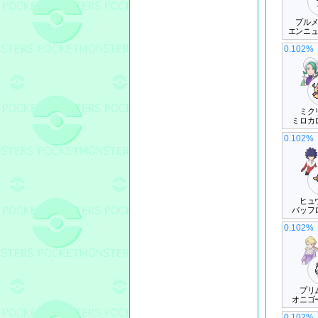
プル
エンニ
0.102%
ミク
ミロカ
0.102%
ヒュ
バッフ
0.102%
プリ
オニゴ
0.102%