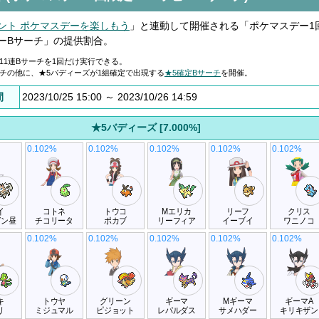
ント ポケマスデーを楽しもう
」と連動して開催される「ポケマスデー1
ーBサーチ」の提供割合。
の11連Bサーチを1回だけ実行できる。
チの他に、★5バディーズが1組確定で出現する
★5確定Bサーチ
を開催。
間
2023/10/25 15:00 ～ 2023/10/26 14:59
★5バディーズ [7.000%]
0.102%
0.102%
0.102%
0.102%
0.102%
イ
コトネ
トウコ
Mエリカ
リーフ
クリス
ガン昼
チコリータ
ポカブ
リーフィア
イーブイ
ワニノコ
0.102%
0.102%
0.102%
0.102%
0.102%
キ
トウヤ
グリーン
ギーマ
Mギーマ
ギーマA
リ
ミジュマル
ピジョット
レパルダス
サメハダー
キリキザン