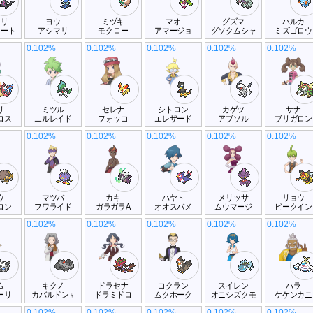
メリ
ヨウ
ミヅキ
マオ
グズマ
ハルカ
ュート
アシマリ
モクロー
アマージョ
グソクムシャ
ミズゴロウ
0.102%
0.102%
0.102%
0.102%
0.102%
リ
ミツル
セレナ
シトロン
カゲツ
サナ
ロス
エルレイド
フォッコ
エレザード
アブソル
ブリガロン
0.102%
0.102%
0.102%
0.102%
0.102%
ウ
マツバ
カキ
ハヤト
メリッサ
リョウ
ロン
フワライド
ガラガラA
オオスバメ
ムウマージ
ビークイン
0.102%
0.102%
0.102%
0.102%
0.102%
ム
キクノ
ドラセナ
コクラン
スイレン
ハラ
ーリ
カバルドン♀
ドラミドロ
ムクホーク
オニシズクモ
ケケンカニ
0.102%
0.102%
0.102%
0.102%
0.102%