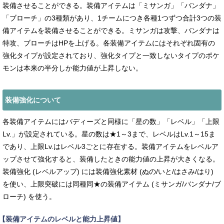
装備させることができる。装備アイテムは「ミサンガ」「バンダナ」
「ブローチ」の3種類があり、1チームにつき各種1つずつ合計3つの装
備アイテムを装備させることができる。ミサンガは攻撃、バンダナは
特攻、ブローチはHPを上げる。各装備アイテムにはそれぞれ固有の
強化タイプが設定されており、強化タイプと一致しないタイプのポケ
モンは本来の半分しか能力値が上昇しない。
装備強化について
各装備アイテムにはバディーズと同様に「星の数」「レベル」「上限
Lv.」が設定されている。星の数は★1～3まで、レベルはLv.1～15ま
であり、上限Lv.はレベル3ごとに存在する。装備アイテムをレベルア
ップさせて強化すると、装備したときの能力値の上昇が大きくなる。
装備強化 (レベルアップ) には装備強化素材 (ぬの/いと/はさみ/はり)
を使い、上限突破には同種同★の装備アイテム (ミサンガ/バンダナ/ブ
ローチ) を使う。
【装備アイテムのレベルと能力上昇値】