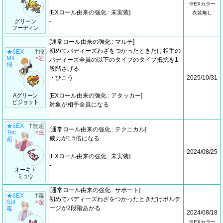
※EXカラー
[EXロール由来の強化 : 未実装]
衣装無し
グリーン
-
フーディン
[通常ロール由来の強化 : マルチ]
初めてバディーズわざをつかったときだけ相手の
★6EX
†飛
Mlt
×岩
バディーズ全員の以下のタイプのタイプ抵抗を1
飛
段階さげる
・ひこう
2025/10/31
Aグリーン
[EXロール由来の強化 : アタッカー]
ピジョット
対象が相手全員になる
★6EX
†無超
[通常ロール由来の強化 : テクニカル]
Tec
×虫
威力が1.5倍になる
超
2024/08/25
[EXロール由来の強化 : 未実装]
-
オーキド
ミュウ
[通常ロール由来の強化 : サポート]
★6EX
†毒
初めてバディーズわざをつかったときだけボルテ
Spt
×超
ージが2段階あがる
毒
2024/08/18
※EXカラー