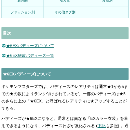
超覚醒
地方別
分類別
ファッション別
その他タグ別
目次
★6EXバディーズについて
★6EX解放バディーズ一覧
★6EXバディーズについて
ポケモンマスターズでは、バディーズのレアリティは通常★1から5ま
での★の数によりランク付けされているが、一部のバディーズは★5
のさらに上の「★6EX」と呼ばれるレアリティに★アップすることが
できる。
バディーズが★6EXになると、通常とは異なる「EXカラー衣装」を着
用できるようになり、バディーズわざが強化される (
下記
も参照) 。通