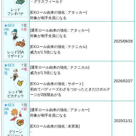
・グラスフィールド
レッド
[EXロール由来の強化 : アタッカー]
フシギバナ
対象が相手全員になる
★6EX
†竜
Atk
×氷
[通常ロール由来の強化 : アタッカー]
竜
対象が相手全員になる
2025/08/28
[EXロール由来の強化 : テクニカル]
レッド'25A
威力が1.5倍になる
リザードン
★6EX
†電
[通常ロール由来の強化 : テクニカル]
Tec
×地
威力が1.5倍になる
電
2026/02/27
[EXロール由来の強化 : サポート]
初めてバディーズわざをつかったときだけボルテ
レッド'96
ージが2段階あがる
ピカチュウ
★6EX
†飛
Atk
×岩
[通常ロール由来の強化 : アタッカー]
飛
対象が相手全員になる
2020/11/11
[EXロール由来の強化 : 未実装]
グリーン
-
ピジョット