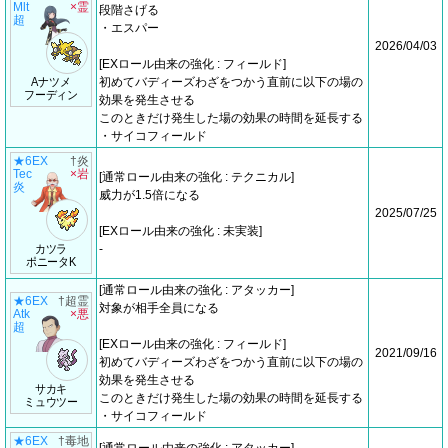
Mlt
×霊
段階さげる
超
・エスパー
2026/04/03
[EXロール由来の強化 : フィールド]
Aナツメ
初めてバディーズわざをつかう直前に以下の場の
フーディン
効果を発生させる
このときだけ発生した場の効果の時間を延長する
・サイコフィールド
★6EX
†炎
Tec
×岩
[通常ロール由来の強化 : テクニカル]
炎
威力が1.5倍になる
2025/07/25
[EXロール由来の強化 : 未実装]
カツラ
-
ポニータK
[通常ロール由来の強化 : アタッカー]
★6EX
†超霊
対象が相手全員になる
Atk
×悪
超
[EXロール由来の強化 : フィールド]
2021/09/16
初めてバディーズわざをつかう直前に以下の場の
効果を発生させる
サカキ
このときだけ発生した場の効果の時間を延長する
ミュウツー
・サイコフィールド
★6EX
†毒地