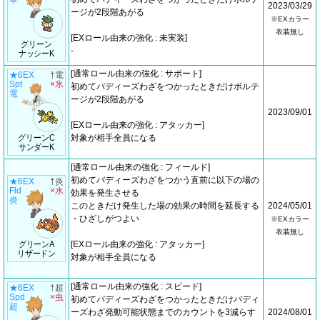
草
2023/03/29
ージが2段階あがる
※EXカラー
衣装無し
[EXロール由来の強化 : 未実装]
グリーン
-
ナッシーK
[通常ロール由来の強化 : サポート]
★6EX
†電
Spt
×氷
初めてバディーズわざをつかったときだけボルテ
電
ージが2段階あがる
2023/09/01
[EXロール由来の強化 : アタッカー]
グリーンC
対象が相手全員になる
サンダーK
[通常ロール由来の強化 : フィールド]
初めてバディーズわざをつかう直前に以下の場の
★6EX
†炎
Fld
×水
効果を発生させる
炎
このときだけ発生した場の効果の時間を延長する
2024/05/01
・ひざしがつよい
※EXカラー
衣装無し
グリーンA
[EXロール由来の強化 : アタッカー]
リザードン
対象が相手全員になる
[通常ロール由来の強化 : スピード]
★6EX
†超
Spd
×虫
初めてバディーズわざをつかったときだけバディ
超
ーズわざ発動可能状態までのカウントを3減らす
2024/08/01