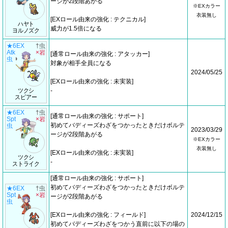
ージが2段階あがる
※EXカラー
衣装無し
[EXロール由来の強化 : テクニカル]
ハヤト
威力が1.5倍になる
ヨルノズク
★6EX
†虫
Atk
×岩
[通常ロール由来の強化 : アタッカー]
虫
対象が相手全員になる
2024/05/25
[EXロール由来の強化 : 未実装]
ツクシ
-
スピアー
★6EX
†虫
[通常ロール由来の強化 : サポート]
Spt
×岩
初めてバディーズわざをつかったときだけボルテ
虫
2023/03/29
ージが2段階あがる
※EXカラー
衣装無し
[EXロール由来の強化 : 未実装]
ツクシ
-
ストライク
[通常ロール由来の強化 : サポート]
初めてバディーズわざをつかったときだけボルテ
★6EX
†虫
Spt
×岩
ージが2段階あがる
虫
[EXロール由来の強化 : フィールド]
2024/12/15
初めてバディーズわざをつかう直前に以下の場の