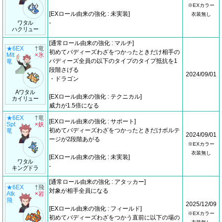
※EXカラー
[EXロール由来の強化 : 未実装]
衣装無し
ワタル
-
ハクリュー
[通常ロール由来の強化 : マルチ]
★6EX
†竜
初めてバディーズわざをつかったときだけ相手の
Mlt
×氷
バディーズ全員の以下のタイプのタイプ抵抗を1
竜
段階さげる
2024/09/01
・ドラゴン
Aワタル
[EXロール由来の強化 : テクニカル]
カイリュー
威力が1.5倍になる
★6EX
†竜
[EXロール由来の強化 : サポート]
Spt
×妖
初めてバディーズわざをつかったときだけボルテ
竜
2024/09/01
ージが2段階あがる
※EXカラー
衣装無し
[EXロール由来の強化 : 未実装]
ワタル
-
キングドラ
[通常ロール由来の強化 : アタッカー]
★6EX
†飛
対象が相手全員になる
Atk
×岩
飛
2025/12/09
[EXロール由来の強化 : フィールド]
※EXカラー
初めてバディーズわざをつかう直前に以下の場の