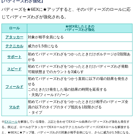
【バディーズわざ強化】
バディーズを★6EXに★アップすると、そのバディーズのロールに応
じてバディーズわざが強化される。
★6EX化したときの
ロール
バディーズわざ強化
アタッカー
対象が相手全員になる
テクニカル
威力が1.5倍になる
初めてバディーズわざをつかったときだけボルテージが2段階あ
サポート
がる
初めてバディーズわざをつかったときだけバディーズわざ発動
スピード
可能状態までのカウントを3減らす
初めてバディーズわざをつかう直前に以下の場の効果を発生さ
せる
フィールド
このときだけ発生した場の効果の時間を延長する
・天気/フィールド/ゾーン
初めてバディーズわざをつかったときだけ相手のバディーズ全
マルチ
員の以下のタイプのタイプ抵抗を1段階さげる
・タイプ
※
EXロール
を解放している場合、上記と合わせてEXロール由来のバディーズわざ強化も発生す
る。例えば、ロールがアタッカーでEXロールがテクニカルのバディーズのEXロールを解放する
と、★6EXに★アップ後、バディーズわざの対象が相手全体になり、さらに威力が1.5倍になる。