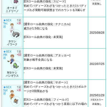
[EXロール由来の強化 : スピード]
衣装無し
初めてバディーズわざをつかったときだけバディ
オーキド
ーズわざ発動可能状態までのカウントを3減らす
ニドリーノ
★6EX
†岩
Tec
×草
[通常ロール由来の強化 : テクニカル]
岩
威力が1.5倍になる
2025/08/28
[EXロール由来の強化 : 未実装]
タケシ
-
イワーク
★6EX
†岩
Atk
×闘
[通常ロール由来の強化 : アタッカー]
岩
対象が相手全員になる
2022/07/25
[EXロール由来の強化 : 未実装]
Mタケシ
-
バンギラス
[通常ロール由来の強化 : サポート]
初めてバディーズわざをつかったときだけボルテ
★6EX
†岩
Spt
×草
ージが2段階あがる
岩
2025/01/29
[EXロール由来の強化 : フィールド]
※EXカラー
初めてバディーズわざをつかう直前に以下の場の
衣装無し