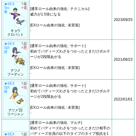
★6EX
†毒
Tec
×電
[通常ロール由来の強化 : テクニカル]
毒
威力が1.5倍になる
2023/09/25
[EXロール由来の強化 : 未実装]
キョウ
-
クロバット
★6EX
†超
[通常ロール由来の強化 : サポート]
Spt
×悪
初めてバディーズわざをつかったときだけボルテ
超
ージが2段階あがる
2021/08/23
[EXロール由来の強化 : 未実装]
ナツメ
-
フーディン
★6EX
†超
[通常ロール由来の強化 : サポート]
Spt
×虫
初めてバディーズわざをつかったときだけボルテ
超
ージが2段階あがる
2022/01/01
[EXロール由来の強化 : 未実装]
ナツメ'22
-
リーシャン
[通常ロール由来の強化 : マルチ]
初めてバディーズわざをつかったときだけ相手の
バディーズ全員の以下のタイプのタイプ抵抗を1
★6EX
†超