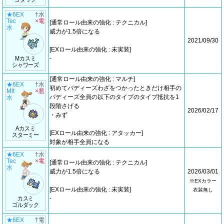
★6EX
†水
Tec
×電
[通常ロール由来の強化 : テクニカル]
水
威力が1.5倍になる
2021/09/30
[EXロール由来の強化 : 未実装]
Mカスミ
-
シャワーズ
[通常ロール由来の強化 : マルチ]
★6EX
†水
初めてバディーズわざをつかったときだけ相手の
Mlt
×悪
バディーズ全員の以下のタイプのタイプ抵抗を1
水
段階さげる
2026/02/17
・みず
Aカスミ
[EXロール由来の強化 : アタッカー]
スターミー
対象が相手全員になる
★6EX
†水
Tec
×電
[通常ロール由来の強化 : テクニカル]
水
威力が1.5倍になる
2026/03/01
※EXカラー
[EXロール由来の強化 : 未実装]
衣装無し
カスミ
-
ゴルダック
★6EX
†電