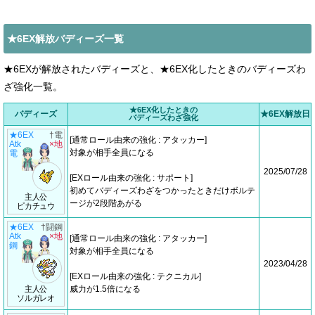
★6EX解放バディーズ一覧
★6EXが解放されたバディーズと、★6EX化したときのバディーズわ
ざ強化一覧。
★6EX化したときの
バディーズ
★6EX解放日
バディーズわざ強化
★6EX
†電
[通常ロール由来の強化 : アタッカー]
Atk
×地
対象が相手全員になる
電
2025/07/28
[EXロール由来の強化 : サポート]
初めてバディーズわざをつかったときだけボルテ
主人公
ージが2段階あがる
ピカチュウ
★6EX
†闘鋼
Atk
×地
[通常ロール由来の強化 : アタッカー]
鋼
対象が相手全員になる
2023/04/28
[EXロール由来の強化 : テクニカル]
主人公
威力が1.5倍になる
ソルガレオ