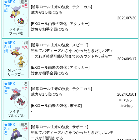
★6EX
†超悪
Tec
×悪
[通常ロール由来の強化 : テクニカル]
超
威力が1.5倍になる
2021/07/30
[EXロール由来の強化 : アタッカー]
ライヤー
対象が相手全員になる
フーパ戒
★6EX
†鋼
[通常ロール由来の強化 : スピード]
Spd
×炎
初めてバディーズわざをつかったときだけバディ
鋼
ーズわざ発動可能状態までのカウントを3減らす
2024/09/17
[EXロール由来の強化 : アタッカー]
Mライヤー
対象が相手全員になる
サーフゴー
★6EX
†悪
Tec
×氷
[通常ロール由来の強化 : テクニカル]
悪
威力が1.5倍になる
2024/10/01
※EXカラー
[EXロール由来の強化 : 未実装]
衣装無し
ライヤー
-
ワルビアル
★6EX
†無悪
[通常ロール由来の強化 : サポート]
Spt
×妖
初めてバディーズわざをつかったときだけボルテ
悪
ージが2段階あがる