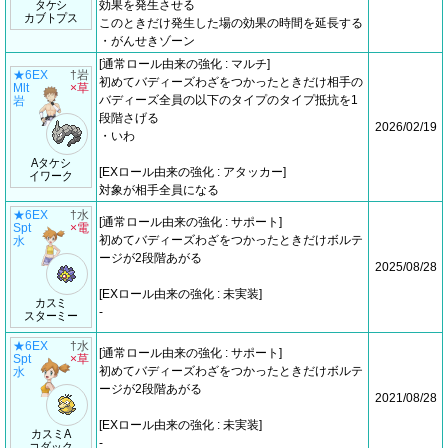
タケシ
効果を発生させる
カブトプス
このときだけ発生した場の効果の時間を延長する
・がんせきゾーン
[通常ロール由来の強化 : マルチ]
★6EX
†岩
初めてバディーズわざをつかったときだけ相手の
Mlt
×草
バディーズ全員の以下のタイプのタイプ抵抗を1
岩
段階さげる
2026/02/19
・いわ
Aタケシ
[EXロール由来の強化 : アタッカー]
イワーク
対象が相手全員になる
★6EX
†水
[通常ロール由来の強化 : サポート]
Spt
×電
初めてバディーズわざをつかったときだけボルテ
水
ージが2段階あがる
2025/08/28
[EXロール由来の強化 : 未実装]
カスミ
-
スターミー
★6EX
†水
[通常ロール由来の強化 : サポート]
Spt
×草
初めてバディーズわざをつかったときだけボルテ
水
ージが2段階あがる
2021/08/28
[EXロール由来の強化 : 未実装]
カスミA
-
コダック