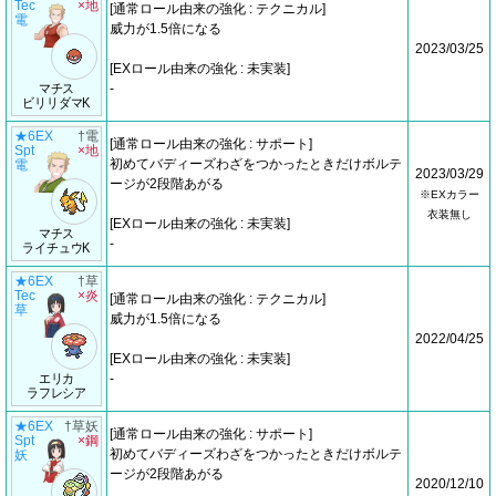
Tec
×地
[通常ロール由来の強化 : テクニカル]
電
威力が1.5倍になる
2023/03/25
[EXロール由来の強化 : 未実装]
マチス
-
ビリリダマK
★6EX
†電
[通常ロール由来の強化 : サポート]
Spt
×地
初めてバディーズわざをつかったときだけボルテ
電
2023/03/29
ージが2段階あがる
※EXカラー
衣装無し
[EXロール由来の強化 : 未実装]
マチス
-
ライチュウK
★6EX
†草
Tec
×炎
[通常ロール由来の強化 : テクニカル]
草
威力が1.5倍になる
2022/04/25
[EXロール由来の強化 : 未実装]
エリカ
-
ラフレシア
★6EX
†草妖
[通常ロール由来の強化 : サポート]
Spt
×鋼
初めてバディーズわざをつかったときだけボルテ
妖
ージが2段階あがる
2020/12/10