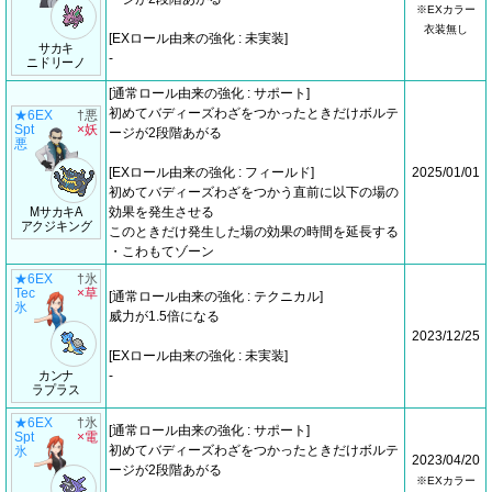
※EXカラー
衣装無し
[EXロール由来の強化 : 未実装]
サカキ
-
ニドリーノ
[通常ロール由来の強化 : サポート]
初めてバディーズわざをつかったときだけボルテ
★6EX
†悪
Spt
×妖
ージが2段階あがる
悪
[EXロール由来の強化 : フィールド]
2025/01/01
初めてバディーズわざをつかう直前に以下の場の
MサカキA
効果を発生させる
アクジキング
このときだけ発生した場の効果の時間を延長する
・こわもてゾーン
★6EX
†氷
Tec
×草
[通常ロール由来の強化 : テクニカル]
氷
威力が1.5倍になる
2023/12/25
[EXロール由来の強化 : 未実装]
カンナ
-
ラプラス
★6EX
†氷
[通常ロール由来の強化 : サポート]
Spt
×電
初めてバディーズわざをつかったときだけボルテ
氷
2023/04/20
ージが2段階あがる
※EXカラー