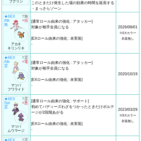
プクリン
このときだけ発生した場の効果の時間を延長する
・まっさらゾーン
★6EX
†無
Atk
×虫
[通常ロール由来の強化 : アタッカー]
無
対象が相手全員になる
2026/08/01
※EXカラー
[EXロール由来の強化 : 未実装]
衣装無し
アカネ
-
キリンリキ
★6EX
†霊
Atk
×電
[通常ロール由来の強化 : アタッカー]
霊
対象が相手全員になる
2020/10/19
[EXロール由来の強化 : 未実装]
マツバ
-
フワライド
★6EX
†霊
[通常ロール由来の強化 : サポート]
Spt
×悪
初めてバディーズわざをつかったときだけボルテ
霊
2023/03/29
ージが2段階あがる
※EXカラー
衣装無し
[EXロール由来の強化 : 未実装]
マツバ
-
ムウマージ
★6EX
†霊