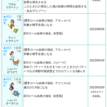
衣装無し
効果を発生させる
ワタル
このときだけ発生した場の効果の時間を延長する
リザードン
・あおぞらゾーン
★6EX
†電
Atk
×地
[通常ロール由来の強化 : アタッカー]
電
対象が相手全員になる
2022/08/28
[EXロール由来の強化 : 未実装]
サトシ
-
ピカチュウ
★6EX
†炎草
[通常ロール由来の強化 : アタッカー]
Atk
×水
対象が相手全員になる
炎
2022/05/19
[EXロール由来の強化 : スピード]
初めてバディーズわざをつかったときだけバディ
シルバー
ーズわざ発動可能状態までのカウントを3減らす
ホウオウ
★6EX
†水氷
Tec
×電
[通常ロール由来の強化 : テクニカル]
水
威力が1.5倍になる
2023/03/29
※EXカラー
[EXロール由来の強化 : 未実装]
衣装無し
シルバー
-
オーダイル