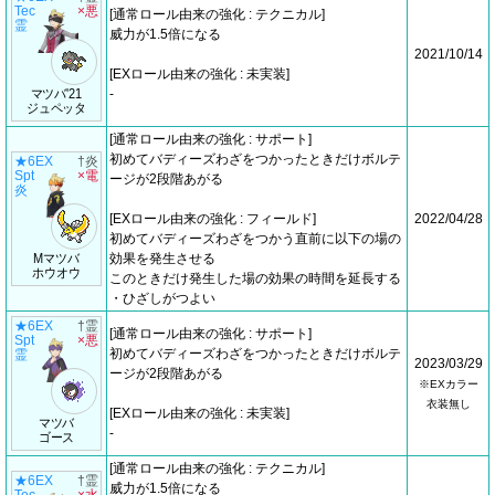
Tec
×悪
[通常ロール由来の強化 : テクニカル]
霊
威力が1.5倍になる
2021/10/14
[EXロール由来の強化 : 未実装]
マツバ'21
-
ジュペッタ
[通常ロール由来の強化 : サポート]
初めてバディーズわざをつかったときだけボルテ
★6EX
†炎
Spt
×電
ージが2段階あがる
炎
[EXロール由来の強化 : フィールド]
2022/04/28
初めてバディーズわざをつかう直前に以下の場の
Mマツバ
効果を発生させる
ホウオウ
このときだけ発生した場の効果の時間を延長する
・ひざしがつよい
★6EX
†霊
[通常ロール由来の強化 : サポート]
Spt
×悪
初めてバディーズわざをつかったときだけボルテ
霊
2023/03/29
ージが2段階あがる
※EXカラー
衣装無し
[EXロール由来の強化 : 未実装]
マツバ
-
ゴース
[通常ロール由来の強化 : テクニカル]
★6EX
†霊
威力が1.5倍になる