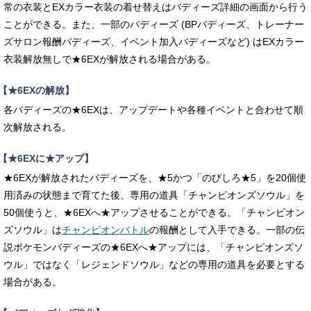
常の衣装とEXカラー衣装の着せ替えはバディーズ詳細の画面から行う
ことができる。また、一部のバディーズ (BPバディーズ、トレーナー
ズサロン報酬バディーズ、イベント加入バディーズなど) はEXカラー
衣装解放無しで★6EXが解放される場合がある。
【★6EXの解放】
各バディーズの★6EXは、アップデートや各種イベントと合わせて順
次解放される。
【★6EXに★アップ】
★6EXが解放されたバディーズを、★5かつ「のびしろ★5」を20個使
用済みの状態まで育てた後、専用の道具「チャンピオンズソウル」を
50個使うと、★6EXへ★アップさせることができる。「チャンピオン
ズソウル」は
チャンピオンバトル
の報酬として入手できる。一部の伝
説ポケモンバディーズの★6EXへ★アップには、「チャンピオンズソ
ウル」ではなく「レジェンドソウル」などの専用の道具を必要とする
場合がある。