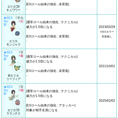
[EXロール由来の強化 : 未実装]
エリカ'20
-
キュワワー
★6EX
†草虫
Tec
×氷
[通常ロール由来の強化 : テクニカル]
草
威力が1.5倍になる
2023/03/29
※EXカラー
[EXロール由来の強化 : 未実装]
衣装無し
エリカ
-
モンジャラ
★6EX
†草
Tec
×毒
[通常ロール由来の強化 : テクニカル]
草
威力が1.5倍になる
2021/10/01
[EXロール由来の強化 : 未実装]
Mエリカ
-
リーフィア
★6EX
†草
Tec
×飛
[通常ロール由来の強化 : テクニカル]
草
威力が1.5倍になる
2025/02/02
[EXロール由来の強化 : アタッカー]
エリカ'25
対象が相手全員になる
ラランテス