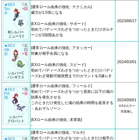
★6EX
†氷
[通常ロール由来の強化 : テクニカル]
Tec
×闘
威力が1.5倍になる
氷
2023/06/17
[EXロール由来の強化 : サポート]
初めてバディーズわざをつかったときだけボルテ
Mシルバー
ージが2段階あがる
ニューラJ
★6EX
†岩
[通常ロール由来の強化 : アタッカー]
Atk
闘
対象が相手全員になる
岩
×電
2024/03/01
[EXロール由来の強化 : スピード]
初めてバディーズわざをつかったときだけバディ
シルバーC
ーズわざ発動可能状態までのカウントを3減らす
バンギラス
[通常ロール由来の強化 : フィールド]
★6EX
†飛
初めてバディーズわざをつかう直前に以下の場の
Fld
×岩
効果を発生させる
飛
2024/09/01
このときだけ発生した場の効果の時間を延長する
※EXカラー
・あおぞらゾーン
衣装無し
シルバー
[EXロール由来の強化 : 未実装]
クロバット
-
[通常ロール由来の強化 : マルチ]
初めてバディーズわざをつかったときだけ相手の
★6EX
†炎