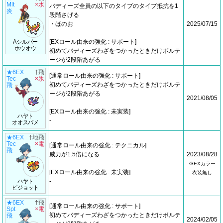
Mlt
×水
バディーズ全員の以下のタイプのタイプ抵抗を1
炎
段階さげる
・ほのお
2025/07/15
Aシルバー
[EXロール由来の強化 : サポート]
ホウオウ
初めてバディーズわざをつかったときだけボルテ
ージが2段階あがる
★6EX
†飛
[通常ロール由来の強化 : サポート]
Tec
×氷
初めてバディーズわざをつかったときだけボルテ
飛
ージが2段階あがる
2021/08/05
[EXロール由来の強化 : 未実装]
ハヤト
-
オオスバメ
★6EX
†地飛
Tec
×電
[通常ロール由来の強化 : テクニカル]
飛
威力が1.5倍になる
2023/08/28
※EXカラー
[EXロール由来の強化 : 未実装]
衣装無し
ハヤト
-
ピジョット
★6EX
†飛
[通常ロール由来の強化 : サポート]
Spt
×電
初めてバディーズわざをつかったときだけボルテ
飛
2024/02/05