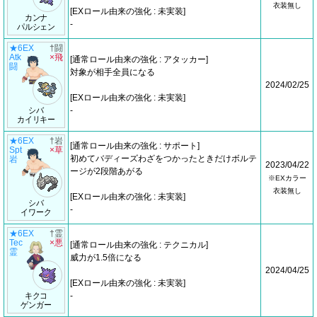
衣装無し
[EXロール由来の強化 : 未実装]
カンナ
-
パルシェン
★6EX
†闘
Atk
×飛
[通常ロール由来の強化 : アタッカー]
闘
対象が相手全員になる
2024/02/25
[EXロール由来の強化 : 未実装]
シバ
-
カイリキー
★6EX
†岩
[通常ロール由来の強化 : サポート]
Spt
×草
初めてバディーズわざをつかったときだけボルテ
岩
2023/04/22
ージが2段階あがる
※EXカラー
衣装無し
[EXロール由来の強化 : 未実装]
シバ
-
イワーク
★6EX
†霊
Tec
×悪
[通常ロール由来の強化 : テクニカル]
霊
威力が1.5倍になる
2024/04/25
[EXロール由来の強化 : 未実装]
キクコ
-
ゲンガー