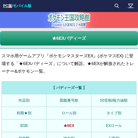
PC版
/
モバイル版
★6EXバディーズ
スマホ用ゲームアプリ『ポケモンマスターズEX』(ポケマスEX) に登
場する「★6EXバディーズ」について解説。★6EXが解放されたトレ
ーナー&ポケモン一覧。
【 バディーズ一覧 】
作品別
図鑑番号順
50音順/能力値順
初期★別
ロール別
タイプ別
BSB
★6EX
EXロール