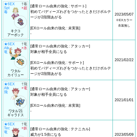
★6EX
†毒
[通常ロール由来の強化 : サポート]
Spt
×超
初めてバディーズわざをつかったときだけボルテ
毒
2023/05/07
ージが2段階あがる
※EXカラー
衣装無し
[EXロール由来の強化 : 未実装]
キクコ
-
アーボック
★6EX
†竜
[通常ロール由来の強化 : アタッカー]
Atk
×氷
対象が相手全員になる
竜
2021/02/22
[EXロール由来の強化 : サポート]
初めてバディーズわざをつかったときだけボルテ
ワタル
ージが2段階あがる
カイリュー
★6EX
†飛
Atk
×電
[通常ロール由来の強化 : アタッカー]
飛
対象が相手全員になる
2021/01/01
[EXロール由来の強化 : 未実装]
ワタル'21
-
ギャラドス
★6EX
†竜
Tec
×妖
[通常ロール由来の強化 : テクニカル]
竜
威力が1.5倍になる
2023/05/09