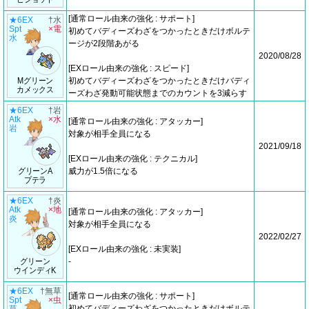
[通常ロール由来の強化 : サポート]
★6EX
†水
Spt
×電
初めてバディーズわざをつかったときだけボルテ
水
ージが2段階あがる
2020/08/28
[EXロール由来の強化 : スピード]
Mグリーン
初めてバディーズわざをつかったときだけバディ
カメックス
ーズわざ発動可能状態までのカウントを3減らす
★6EX
†岩
Atk
×水
[通常ロール由来の強化 : アタッカー]
岩
対象が相手全員になる
2021/09/18
[EXロール由来の強化 : テクニカル]
グリーンA
威力が1.5倍になる
プテラ
★6EX
†炎
Atk
×地
[通常ロール由来の強化 : アタッカー]
炎
対象が相手全員になる
2022/02/27
[EXロール由来の強化 : 未実装]
グリーン
-
ウインディK
★6EX
†無草
[通常ロール由来の強化 : サポート]
Spt
×虫
初めてバディーズわざをつかったときだけボルテ