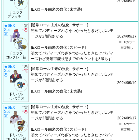
2024/09/19
[EXロール由来の強化 : 未実装]
チェッタ
-
ブラッキー
[通常ロール由来の強化 : サポート]
★6EX
†霊
Spt
×悪
初めてバディーズわざをつかったときだけボルテ
霊
ージが2段階あがる
2024/09/17
※EXカラー
[EXロール由来の強化 : スピード]
衣装無し
チェッタ
初めてバディーズわざをつかったときだけバディ
コレクレー徒
ーズわざ発動可能状態までのカウントを3減らす
★6EX
†悪
[通常ロール由来の強化 : サポート]
Spt
×電
初めてバディーズわざをつかったときだけボルテ
悪
ージが2段階あがる
2024/09/19
[EXロール由来の強化 : 未実装]
ドリバル
-
ドンカラス
[通常ロール由来の強化 : サポート]
★6EX
†霊
Spt
×悪
初めてバディーズわざをつかったときだけボルテ
霊
ージが2段階あがる
2024/09/17
※EXカラー
[EXロール由来の強化 : スピード]
衣装無し
ドリバル
初めてバディーズわざをつかったときだけバディ
コレクレー箱