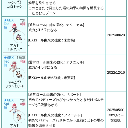
ツクシ'24
効果を発生させる
コロトック
このときだけ発生した場の効果の時間を延長する
・たまむしゾーン
★6EX
†無
Tec
×闘
[通常ロール由来の強化 : テクニカル]
無
威力が1.5倍になる
2025/08/28
[EXロール由来の強化 : 未実装]
アカネ
-
ミルタンク
★6EX
†無草
Tec
×闘
[通常ロール由来の強化 : テクニカル]
無
威力が1.5倍になる
2022/12/16
[EXロール由来の強化 : 未実装]
アカネ'22
-
メブキジカ冬
[通常ロール由来の強化 : サポート]
初めてバディーズわざをつかったときだけボルテ
★6EX
†無
Spt
×鋼
ージが2段階あがる
無
2025/05/01
[EXロール由来の強化 : フィールド]
※EXカラー
初めてバディーズわざをつかう直前に以下の場の
衣装無し
アカネ
効果を発生させる