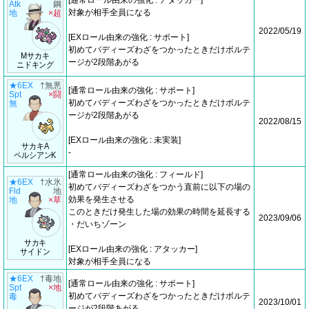
[通常ロール由来の強化 : アタッカー]
Atk
鋼
対象が相手全員になる
地
×超
2022/05/19
[EXロール由来の強化 : サポート]
初めてバディーズわざをつかったときだけボルテ
Mサカキ
ージが2段階あがる
ニドキング
★6EX
†無悪
[通常ロール由来の強化 : サポート]
Spt
×闘
初めてバディーズわざをつかったときだけボルテ
無
ージが2段階あがる
2022/08/15
[EXロール由来の強化 : 未実装]
サカキA
-
ペルシアンK
[通常ロール由来の強化 : フィールド]
★6EX
†水氷
初めてバディーズわざをつかう直前に以下の場の
Fld
地
効果を発生させる
地
×草
このときだけ発生した場の効果の時間を延長する
2023/09/06
・だいちゾーン
サカキ
[EXロール由来の強化 : アタッカー]
サイドン
対象が相手全員になる
★6EX
†毒地
[通常ロール由来の強化 : サポート]
Spt
×地
初めてバディーズわざをつかったときだけボルテ
毒
2023/10/01
ージが2段階あがる