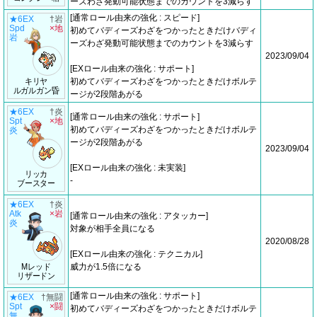
ーズわざ発動可能状態までのカウントを3減らす
[通常ロール由来の強化 : スピード]
★6EX
†岩
Spd
×地
初めてバディーズわざをつかったときだけバディ
岩
ーズわざ発動可能状態までのカウントを3減らす
2023/09/04
[EXロール由来の強化 : サポート]
キリヤ
初めてバディーズわざをつかったときだけボルテ
ルガルガン昏
ージが2段階あがる
★6EX
†炎
[通常ロール由来の強化 : サポート]
Spt
×地
初めてバディーズわざをつかったときだけボルテ
炎
ージが2段階あがる
2023/09/04
[EXロール由来の強化 : 未実装]
リッカ
-
ブースター
★6EX
†炎
Atk
×岩
[通常ロール由来の強化 : アタッカー]
炎
対象が相手全員になる
2020/08/28
[EXロール由来の強化 : テクニカル]
Mレッド
威力が1.5倍になる
リザードン
[通常ロール由来の強化 : サポート]
★6EX
†無闘
Spt
×闘
初めてバディーズわざをつかったときだけボルテ
無