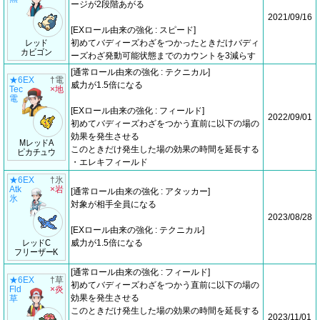
ージが2段階あがる
2021/09/16
[EXロール由来の強化 : スピード]
レッド
初めてバディーズわざをつかったときだけバディ
カビゴン
ーズわざ発動可能状態までのカウントを3減らす
[通常ロール由来の強化 : テクニカル]
★6EX
†電
威力が1.5倍になる
Tec
×地
電
[EXロール由来の強化 : フィールド]
2022/09/01
初めてバディーズわざをつかう直前に以下の場の
効果を発生させる
MレッドA
このときだけ発生した場の効果の時間を延長する
ピカチュウ
・エレキフィールド
★6EX
†氷
Atk
×岩
[通常ロール由来の強化 : アタッカー]
氷
対象が相手全員になる
2023/08/28
[EXロール由来の強化 : テクニカル]
レッドC
威力が1.5倍になる
フリーザーK
[通常ロール由来の強化 : フィールド]
★6EX
†草
初めてバディーズわざをつかう直前に以下の場の
Fld
×炎
効果を発生させる
草
このときだけ発生した場の効果の時間を延長する
2023/11/01