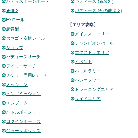
バディストーンボード
バディーズ (衣装別)
★6EX
バディーズ (その他タグ)
EXロール
【エリア攻略】
超覚醒
メインストーリー
タマゴ・友情レベル
チャンピオンバトル
ショップ
エクストラエリア
バディーズサーチ
イベント
デイリーサーチ
バトルラリー
チケット専用Bサーチ
パシオタワー
ミッション
トレーニングエリア
ビンゴミッション
サイドエリア
エンブレム
バトルポイント
ログインボーナス
ジュークボックス