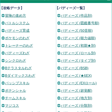
【攻略データ】
【バディーズ一覧】
冒険の進め方
バディーズ (作品別)
バトルシステム
バディーズ (図鑑番号順)
バディーズ育成
バディーズ (50音順)
ポケモンのわざ
バディーズ (能力値順)
トレーナーのわざ
バディーズ (初期★別)
バディーズわざ
バディーズ (ロール別)
シンクロわざ
バディーズ (タイプ別)
Bテラスタルわざ
バディーズ (BSB)
Bダイマックスわざ
バディーズ (★6EX)
パッシブスキル
バディーズ (EXロール)
ポテンシャル
バディーズ (超覚醒)
チームスキル
バディーズ (地方別)
マジコス
バディーズ (分類別)