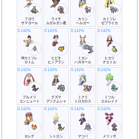
フヨウ
ライチ
カリン
カミツレ
サマヨール
ルガルガン夜
ヘルガー
ゼブライカ
0.142%
0.142%
0.142%
0.142%
Mカミツレ
ヒビキ
ミカン
ヒカリ
ロトム
ヒノアラシ
ハガネール
ナエトル
0.142%
0.142%
0.142%
0.142%
プルメリ
グズマ
ミクリ
ミツル
エンニュート
グソクムシャ
ミロカロス
エルレイド
0.142%
0.142%
0.142%
0.142%
セレナ
シトロン
マツバ
メリッサ