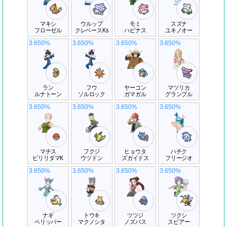
マキシ
ウルップ
モミ
スズナ
フローゼル
クレベースKs
ハピナス
ユキノオー
3.650%
3.650%
3.650%
3.650%
ラン
フウ
ヤーコン
マツリカ
ルナトーン
ソルロック
ガマガル
グランブル
3.650%
3.650%
3.650%
3.650%
マチス
フクジ
ヒョウタ
ハチク
ビリリダマK
ウツドン
ズガイドス
フリージオ
3.650%
3.650%
3.650%
3.650%
ナギ
トウキ
ツツジ
ツクシ
ペリッパー
マクノシタ
ノズパス
スピアー