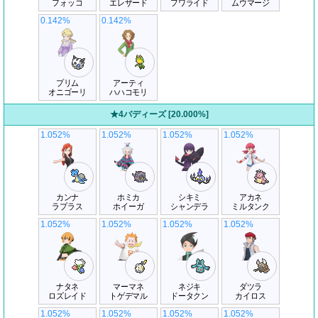
フォッコ
エレザード
フワライド
ムウマージ
0.142%
0.142%
プリム
アーティ
オニゴーリ
ハハコモリ
★4バディーズ [20.000%]
1.052%
1.052%
1.052%
1.052%
カンナ
ホミカ
シキミ
アカネ
ラプラス
ホイーガ
シャンデラ
ミルタンク
1.052%
1.052%
1.052%
1.052%
ナタネ
マーマネ
ネジキ
ダツラ
ロズレイド
トゲデマル
ドータクン
カイロス
1.052%
1.052%
1.052%
1.052%