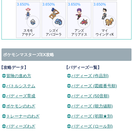
3.650%
3.650%
3.650%
3.650%
スモモ
シズイ
アンズ
マイ
アサナン
アバゴーラ
アリアドス
ウインディK
ポケモンマスターズEX攻略
【攻略データ】
【バディーズ一覧】
冒険の進め方
バディーズ (作品別)
バトルシステム
バディーズ (図鑑番号順)
バディーズ育成
バディーズ (50音順)
ポケモンのわざ
バディーズ (能力値順)
トレーナーのわざ
バディーズ (初期★別)
バディーズわざ
バディーズ (ロール別)