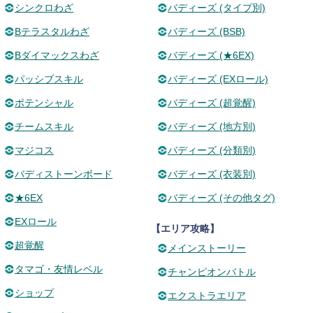
シンクロわざ
バディーズ (タイプ別)
Bテラスタルわざ
バディーズ (BSB)
Bダイマックスわざ
バディーズ (★6EX)
パッシブスキル
バディーズ (EXロール)
ポテンシャル
バディーズ (超覚醒)
チームスキル
バディーズ (地方別)
マジコス
バディーズ (分類別)
バディストーンボード
バディーズ (衣装別)
★6EX
バディーズ (その他タグ)
EXロール
【エリア攻略】
超覚醒
メインストーリー
タマゴ・友情レベル
チャンピオンバトル
ショップ
エクストラエリア