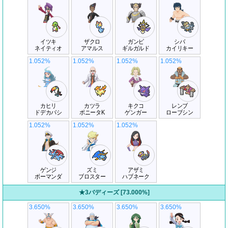
イツキ
ザクロ
ガンピ
シバ
ネイティオ
アマルス
ギルガルド
カイリキー
1.052%
1.052%
1.052%
1.052%
カヒリ
カツラ
キクコ
レンブ
ドデカバシ
ポニータK
ゲンガー
ローブシン
1.052%
1.052%
1.052%
ゲンジ
ズミ
アザミ
ボーマンダ
ブロスター
ハブネーク
★3バディーズ [73.000%]
3.650%
3.650%
3.650%
3.650%