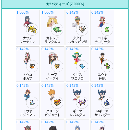
★5バディーズ [7.000%]
1.500%
1.500%
0.142%
0.142%
ナツメ
カトレア
ククイ
コトネ
フーディン
ランクルス
ルガルガン昼
チコリータ
0.142%
0.142%
0.142%
0.142%
トウコ
リーフ
クリス
ユウキ
ポカブ
イーブイ
ワニノコ
キモリ
0.142%
0.142%
0.142%
0.142%
トウヤ
グリーン
ギーマ
Mギーマ
ミジュマル
ピジョット
レパルダス
サメハダー
0.142%
0.142%
0.142%
0.142%