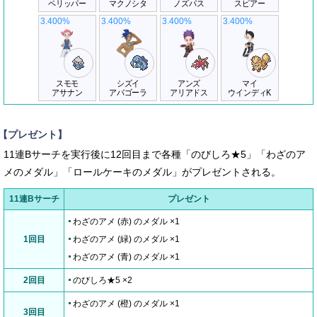
ペリッパー
マクノシタ
ノズパス
スピアー
3.400%
3.400%
3.400%
3.400%
スモモ
シズイ
アンズ
マイ
アサナン
アバゴーラ
アリアドス
ウインディK
【プレゼント】
11連Bサーチを実行後に12回目まで各種「のびしろ★5」「わざのア
メのメダル」「ロールケーキのメダル」がプレゼントされる。
11連Bサーチ
プレゼント
わざのアメ (赤) のメダル ×1
1回目
わざのアメ (緑) のメダル ×1
わざのアメ (青) のメダル ×1
2回目
のびしろ★5 ×2
わざのアメ (橙) のメダル ×1
3回目