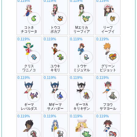
0.119%
0.119%
0.119%
0.119%
コトネ
トウコ
Mエリカ
リーフ
チコリータ
ポカブ
リーフィア
イーブイ
0.119%
0.119%
0.119%
0.119%
クリス
ユウキ
トウヤ
グリーン
ワニノコ
キモリ
ミジュマル
ピジョット
0.119%
0.119%
0.119%
0.119%
ギーマ
Mギーマ
ギーマA
フヨウ
レパルダス
サメハダー
キリキザン
サマヨール
0.119%
0.119%
0.119%
0.119%