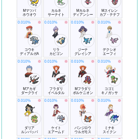
Mマツバ
カルネ
Mカルネ
Mスイレン
ホウオウ
サーナイト
ディアンシー
カプ・テテフ
0.010%
※
0.010%
※
0.010%
※
0.010%
※
コウキ
リラ
ジーナ
デクシオ
ディアルガA
カビゴン
グレイシア
エーフィ
0.010%
※
0.010%
※
0.010%
※
0.010%
※
Mアカギ
フラダリ
Mフラダリ
コゴミ
ダークライ
イベルタル
ボルケニオン
キノガッサ
0.010%
※
0.010%
※
0.010%
※
0.010%
※
ダリア
ケイト
バンジロウ
ミナキ
ルンパッパ
エアームド
ウルガモス
スイクン