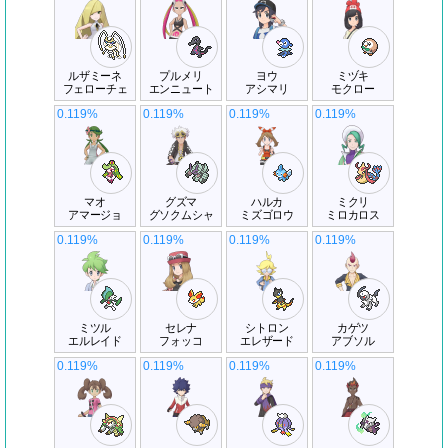
ルザミーネ
プルメリ
ヨウ
ミヅキ
フェローチェ
エンニュート
アシマリ
モクロー
0.119%
0.119%
0.119%
0.119%
マオ
グズマ
ハルカ
ミクリ
アマージョ
グソクムシャ
ミズゴロウ
ミロカロス
0.119%
0.119%
0.119%
0.119%
ミツル
セレナ
シトロン
カゲツ
エルレイド
フォッコ
エレザード
アブソル
0.119%
0.119%
0.119%
0.119%