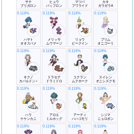
サナ
ヒュウ
マツバ
カキ
ブリガロン
バッフロン
フワライド
ガラガラA
0.119%
0.119%
0.119%
0.119%
ハヤト
メリッサ
リョウ
プリム
オオスバメ
ムウマージ
ビークイン
オニゴーリ
0.119%
0.119%
0.119%
0.119%
キクノ
ドラセナ
コクラン
スイレン
カバルドン♀
ドラミドロ
ムクホーク
オニシズクモ
0.119%
0.119%
0.119%
0.119%
ハラ
アロエ
アーティ
シジマ
ケケンカニ
ミルホッグ
ハハコモリ
ニョロボン
0.119%
0.119%
0.119%
0.119%