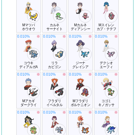
Mマツバ
カルネ
Mカルネ
Mスイレン
ホウオウ
サーナイト
ディアンシー
カプ・テテフ
0.010%
※
0.010%
※
0.010%
※
0.010%
※
コウキ
リラ
ジーナ
デクシオ
ディアルガA
カビゴン
グレイシア
エーフィ
0.010%
※
0.010%
※
0.010%
※
0.010%
※
Mアカギ
フラダリ
Mフラダリ
コゴミ
ダークライ
イベルタル
ボルケニオン
キノガッサ
0.010%
※
0.010%
※
0.010%
※
0.010%
※