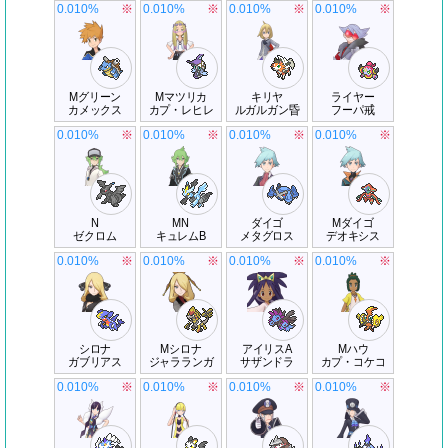
0.010%
※
0.010%
※
0.010%
※
0.010%
※
Mグリーン
Mマツリカ
キリヤ
ライヤー
カメックス
カプ・レヒレ
ルガルガン昏
フーパ戒
0.010%
※
0.010%
※
0.010%
※
0.010%
※
N
MN
ダイゴ
Mダイゴ
ゼクロム
キュレムB
メタグロス
デオキシス
0.010%
※
0.010%
※
0.010%
※
0.010%
※
シロナ
Mシロナ
アイリスA
Mハウ
ガブリアス
ジャラランガ
サザンドラ
カプ・コケコ
0.010%
※
0.010%
※
0.010%
※
0.010%
※