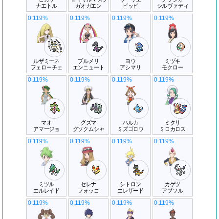
ナエトル
ガオガエン
ピッピ
シルヴァディ
0.119%
0.119%
0.119%
0.119%
ルザミーネ
プルメリ
ヨウ
ミヅキ
フェローチェ
エンニュート
アシマリ
モクロー
0.119%
0.119%
0.119%
0.119%
マオ
グズマ
ハルカ
ミクリ
アマージョ
グソクムシャ
ミズゴロウ
ミロカロス
0.119%
0.119%
0.119%
0.119%
ミツル
セレナ
シトロン
カゲツ
エルレイド
フォッコ
エレザード
アブソル
0.119%
0.119%
0.119%
0.119%