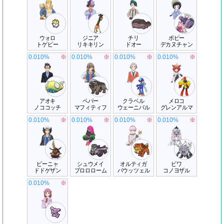
ウォロ
ジニア
チリ
ポピー
トゲピー
リキキリン
ドオー
デカヌチャン
0.010%
※
0.010%
※
0.010%
※
0.010%
※
アオキ
ペパー
クラベル
メロコ
ノココッチ
マフィティフ
ウェーニバル
グレンアルマ
0.010%
※
0.010%
※
0.010%
※
0.010%
※
ピーニャ
シュウメイ
オルティガ
ビワ
ドドゲザン
ブロロローム
バウッツェル
コノヨザル
0.010%
※