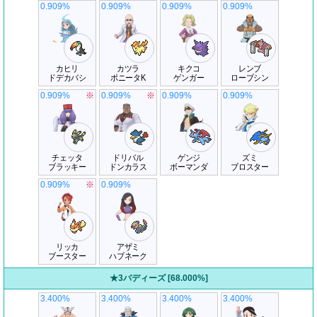
0.909%
0.909%
0.909%
0.909%
カヒリ
カツラ
キクコ
レンブ
ドデカバシ
ポニータK
ゲンガー
ローブシン
0.909%
※
0.909%
※
0.909%
0.909%
チェッタ
ドリバル
ゲンジ
ズミ
ブラッキー
ドンカラス
ボーマンダ
ブロスター
0.909%
※
0.909%
リッカ
アザミ
ブースター
ハブネーク
★3バディーズ [68.000%]
3.400%
3.400%
3.400%
3.400%