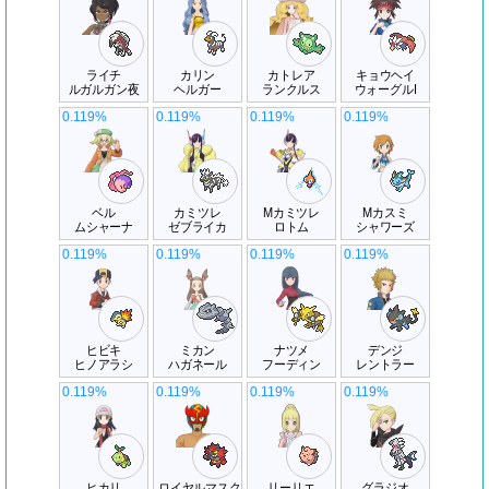
ライチ
カリン
カトレア
キョウヘイ
ルガルガン夜
ヘルガー
ランクルス
ウォーグルI
0.119%
0.119%
0.119%
0.119%
ベル
カミツレ
Mカミツレ
Mカスミ
ムシャーナ
ゼブライカ
ロトム
シャワーズ
0.119%
0.119%
0.119%
0.119%
ヒビキ
ミカン
ナツメ
デンジ
ヒノアラシ
ハガネール
フーディン
レントラー
0.119%
0.119%
0.119%
0.119%
ヒカリ
ロイヤルマスク
リーリエ
グラジオ