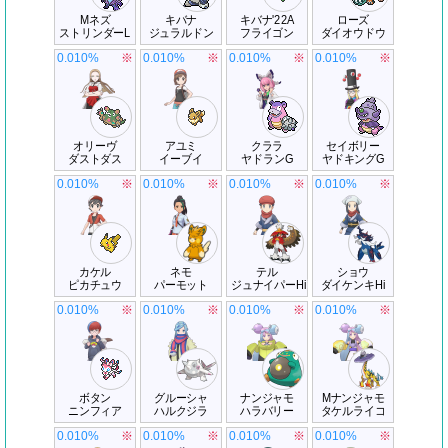
Mネズ
キバナ
キバナ'22A
ローズ
ストリンダーL
ジュラルドン
フライゴン
ダイオウドウ
0.010%
※
0.010%
※
0.010%
※
0.010%
※
オリーヴ
アユミ
クララ
セイボリー
ダストダス
イーブイ
ヤドランG
ヤドキングG
0.010%
※
0.010%
※
0.010%
※
0.010%
※
カケル
ネモ
テル
ショウ
ピカチュウ
パーモット
ジュナイパーHi
ダイケンキHi
0.010%
※
0.010%
※
0.010%
※
0.010%
※
ボタン
グルーシャ
ナンジャモ
Mナンジャモ
ニンフィア
ハルクジラ
ハラバリー
タケルライコ
0.010%
※
0.010%
※
0.010%
※
0.010%
※