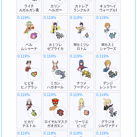
ライチ
カリン
カトレア
キョウヘイ
ルガルガン夜
ヘルガー
ランクルス
ウォーグルI
0.119%
0.119%
0.119%
0.119%
ベル
カミツレ
Mカミツレ
Mカスミ
ムシャーナ
ゼブライカ
ロトム
シャワーズ
0.119%
0.119%
0.119%
0.119%
ヒビキ
ミカン
ナツメ
デンジ
ヒノアラシ
ハガネール
フーディン
レントラー
0.119%
0.119%
0.119%
0.119%
ヒカリ
ロイヤルマスク
リーリエ
グラジオ
ナエトル
ガオガエン
ピッピ
シルヴァディ
0.119%
0.119%
0.119%
0.119%