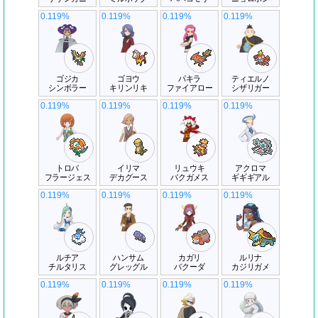
0.119%
0.119%
0.119%
0.119%
ゴジカ
ゴヨウ
パキラ
ティエルノ
シンボラー
キリンリキ
ファイアロー
シザリガー
0.119%
0.119%
0.119%
0.119%
トロバ
イリマ
リュウキ
アクロマ
フラージェス
デカグース
バクガメス
ギギギアル
0.119%
0.119%
0.119%
0.119%
ルチア
ハンサム
カガリ
ルリナ
チルタリス
グレッグル
バクーダ
カジリガメ
0.119%
0.119%
0.119%
0.119%