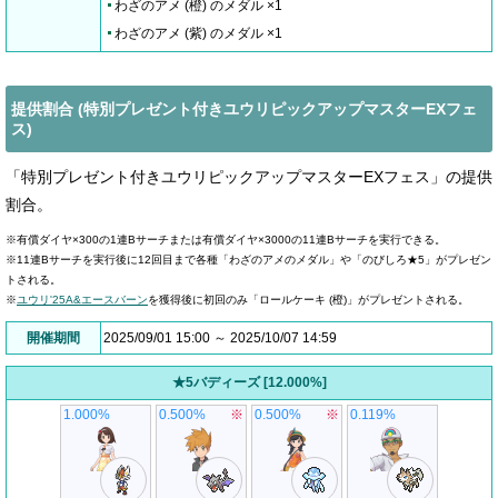
わざのアメ (橙) のメダル ×1
わざのアメ (紫) のメダル ×1
提供割合 (特別プレゼント付きユウリピックアップマスターEXフェ
ス)
「特別プレゼント付きユウリピックアップマスターEXフェス」の提供
割合。
※有償ダイヤ×300の1連Bサーチまたは有償ダイヤ×3000の11連Bサーチを実行できる。
※11連Bサーチを実行後に12回目まで各種「わざのアメのメダル」や「のびしろ★5」がプレゼン
トされる。
※
ユウリ'25A&エースバーン
を獲得後に初回のみ「ロールケーキ (橙)」がプレゼントされる。
開催期間
2025/09/01 15:00 ～ 2025/10/07 14:59
★5バディーズ [12.000%]
1.000%
0.500%
※
0.500%
※
0.119%