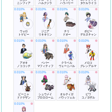
ニンフィア
ハルクジラ
ハラバリー
タケルライコ
0.010%
※
0.010%
※
0.010%
※
0.010%
※
ウォロ
ジニア
チリ
ポピー
トゲピー
リキキリン
ドオー
デカヌチャン
0.010%
※
0.010%
※
0.010%
※
0.010%
※
アオキ
ペパー
クラベル
メロコ
ノココッチ
マフィティフ
ウェーニバル
グレンアルマ
0.010%
※
0.010%
※
0.010%
※
0.010%
※
ピーニャ
シュウメイ
オルティガ
ビワ
ドドゲザン
ブロロローム
バウッツェル
コノヨザル
0.010%
※