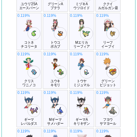
ユウリ'25A
グリーンA
ミヅキA
ククイ
エースバーン
プテラ
ウツロイド
ルガルガン昼
0.119%
0.119%
0.119%
0.119%
コトネ
トウコ
Mエリカ
リーフ
チコリータ
ポカブ
リーフィア
イーブイ
0.119%
0.119%
0.119%
0.119%
クリス
ユウキ
トウヤ
グリーン
ワニノコ
キモリ
ミジュマル
ピジョット
0.119%
0.119%
0.119%
0.119%
ギーマ
Mギーマ
ギーマA
フヨウ
レパルダス
サメハダー
キリキザン
サマヨール
0.119%
0.119%
0.119%
0.119%