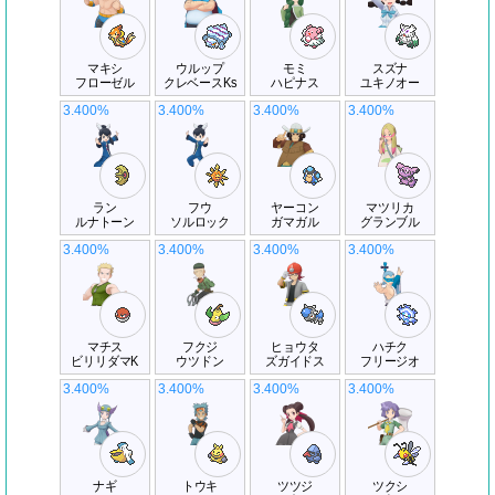
マキシ
ウルップ
モミ
スズナ
フローゼル
クレベースKs
ハピナス
ユキノオー
3.400%
3.400%
3.400%
3.400%
ラン
フウ
ヤーコン
マツリカ
ルナトーン
ソルロック
ガマガル
グランブル
3.400%
3.400%
3.400%
3.400%
マチス
フクジ
ヒョウタ
ハチク
ビリリダマK
ウツドン
ズガイドス
フリージオ
3.400%
3.400%
3.400%
3.400%
ナギ
トウキ
ツツジ
ツクシ