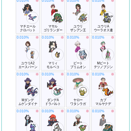
0.010%
※
0.010%
※
0.010%
※
0.010%
※
マチエール
マサル
ユウリ
ユウリA
クロバット
ゴリランダー
ザシアン王
ウーラオス連
0.010%
※
0.010%
※
0.010%
※
0.010%
※
ユウリA2
マリィ
ビート
Mビート
エースバーン
モルペコ
ブリムオン
テツノブジン
0.010%
※
0.010%
※
0.010%
※
0.010%
※
Mダンデ
ダンデA
ヤロー
カブ
ムゲンダイナ
ドラパルト
ワタシラガ
マルヤクデ
0.010%
※
0.010%
※
0.010%
※
0.010%
※