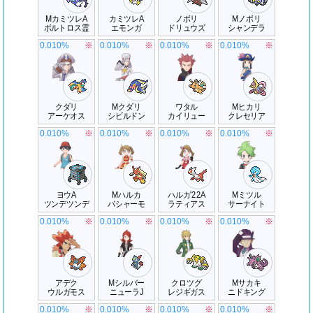
MカミツレA
カミツレA
ノボリ
Mノボリ
ボルトロス霊
エモンガ
ドリュウズ
シャンデラ
0.010%
※
0.010%
※
0.010%
※
0.010%
※
クダリ
Mクダリ
ワタル
Mヒカリ
アーケオス
シビルドン
カイリュー
クレセリア
0.010%
※
0.010%
※
0.010%
※
0.010%
※
ヨウA
Mハルカ
ハルカ'22A
Mミツル
ツンデツンデ
バシャーモ
ラティアス
サーナイト
0.010%
※
0.010%
※
0.010%
※
0.010%
※
アデク
Mシルバー
クロツグ
Mサカキ
ウルガモス
ニューラJ
レジギガス
ニドキング
0.010%
※
0.010%
※
0.010%
※
0.010%
※