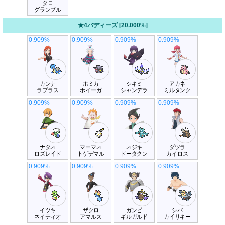
タロ
グランブル
★4バディーズ [20.000%]
0.909%
0.909%
0.909%
0.909%
カンナ
ホミカ
シキミ
アカネ
ラプラス
ホイーガ
シャンデラ
ミルタンク
0.909%
0.909%
0.909%
0.909%
ナタネ
マーマネ
ネジキ
ダツラ
ロズレイド
トゲデマル
ドータクン
カイロス
0.909%
0.909%
0.909%
0.909%
イツキ
ザクロ
ガンピ
シバ
ネイティオ
アマルス
ギルガルド
カイリキー