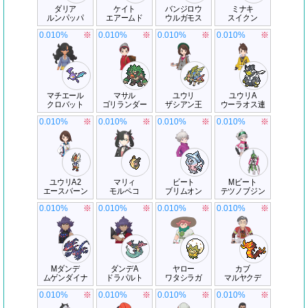
ダリア
ケイト
バンジロウ
ミナキ
ルンパッパ
エアームド
ウルガモス
スイクン
0.010%
※
0.010%
※
0.010%
※
0.010%
※
マチエール
マサル
ユウリ
ユウリA
クロバット
ゴリランダー
ザシアン王
ウーラオス連
0.010%
※
0.010%
※
0.010%
※
0.010%
※
ユウリA2
マリィ
ビート
Mビート
エースバーン
モルペコ
ブリムオン
テツノブジン
0.010%
※
0.010%
※
0.010%
※
0.010%
※
Mダンデ
ダンデA
ヤロー
カブ
ムゲンダイナ
ドラパルト
ワタシラガ
マルヤクデ
0.010%
※
0.010%
※
0.010%
※
0.010%
※