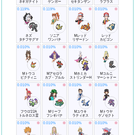
ネギガナイト
ゲンガー
セキタンザン
ラプラス
0.119%
0.119%
0.010%
※
0.010%
※
ネズ
ソニア
Mレッド
レッド
タチフサグマ
ワンパチ
リザードン
カビゴン
0.010%
※
0.010%
※
0.010%
※
0.010%
※
Mトウコ
Mアセロラ
Mホミカ
Mコルニ
ビクティニ
カプ・ブルル
ストリンダーH
マーシャドー
0.010%
※
0.010%
※
0.010%
※
0.010%
※
フウロ'22A
Mリーフ
Mユウキ
Mトウヤ
トルネロス霊
フシギバナ
ラティオス
ゲノセクト
0.010%
※
0.010%
※
0.010%
※
0.010%
※