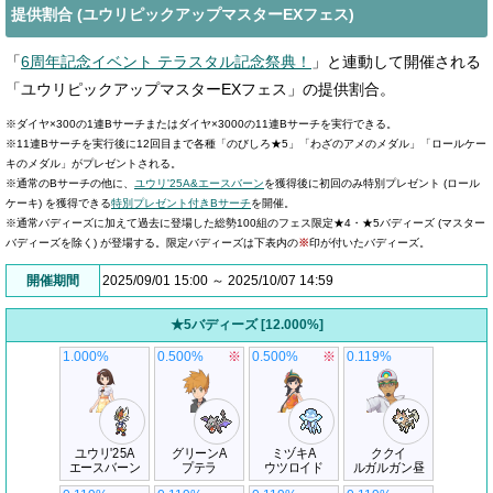
提供割合 (ユウリピックアップマスターEXフェス)
「
6周年記念イベント テラスタル記念祭典！
」と連動して開催される
「ユウリピックアップマスターEXフェス」の提供割合。
※ダイヤ×300の1連Bサーチまたはダイヤ×3000の11連Bサーチを実行できる。
※11連Bサーチを実行後に12回目まで各種「のびしろ★5」「わざのアメのメダル」「ロールケー
キのメダル」がプレゼントされる。
※通常のBサーチの他に、
ユウリ'25A&エースバーン
を獲得後に初回のみ特別プレゼント (ロール
ケーキ) を獲得できる
特別プレゼント付きBサーチ
を開催。
※通常バディーズに加えて過去に登場した総勢100組のフェス限定★4・★5バディーズ (マスター
バディーズを除く) が登場する。限定バディーズは下表内の
※
印が付いたバディーズ。
開催期間
2025/09/01 15:00 ～ 2025/10/07 14:59
★5バディーズ [12.000%]
1.000%
0.500%
※
0.500%
※
0.119%
ユウリ'25A
グリーンA
ミヅキA
ククイ
エースバーン
プテラ
ウツロイド
ルガルガン昼