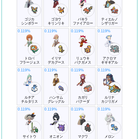
ゴジカ
ゴヨウ
パキラ
ティエルノ
シンボラー
キリンリキ
ファイアロー
シザリガー
0.119%
0.119%
0.119%
0.119%
トロバ
イリマ
リュウキ
アクロマ
フラージェス
デカグース
バクガメス
ギギギアル
0.119%
0.119%
0.119%
0.119%
ルチア
ハンサム
カガリ
ルリナ
チルタリス
グレッグル
バクーダ
カジリガメ
0.119%
0.119%
0.119%
0.119%
サイトウ
オニオン
マクワ
メロン