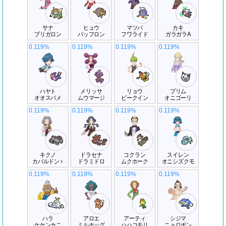
サナ
ヒュウ
マツバ
カキ
ブリガロン
バッフロン
フワライド
ガラガラA
0.119%
0.119%
0.119%
0.119%
ハヤト
メリッサ
リョウ
プリム
オオスバメ
ムウマージ
ビークイン
オニゴーリ
0.119%
0.119%
0.119%
0.119%
キクノ
ドラセナ
コクラン
スイレン
カバルドン♀
ドラミドロ
ムクホーク
オニシズクモ
0.119%
0.119%
0.119%
0.119%
ハラ
アロエ
アーティ
シジマ
ケケンカニ
ミルホッグ
ハハコモリ
ニョロボン