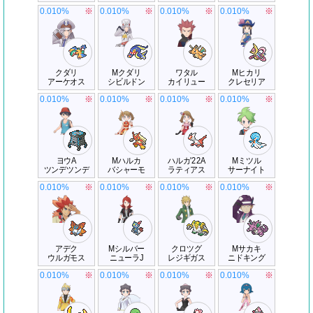
0.010%
※
0.010%
※
0.010%
※
0.010%
※
クダリ
Mクダリ
ワタル
Mヒカリ
アーケオス
シビルドン
カイリュー
クレセリア
0.010%
※
0.010%
※
0.010%
※
0.010%
※
ヨウA
Mハルカ
ハルカ'22A
Mミツル
ツンデツンデ
バシャーモ
ラティアス
サーナイト
0.010%
※
0.010%
※
0.010%
※
0.010%
※
アデク
Mシルバー
クロツグ
Mサカキ
ウルガモス
ニューラJ
レジギガス
ニドキング
0.010%
※
0.010%
※
0.010%
※
0.010%
※