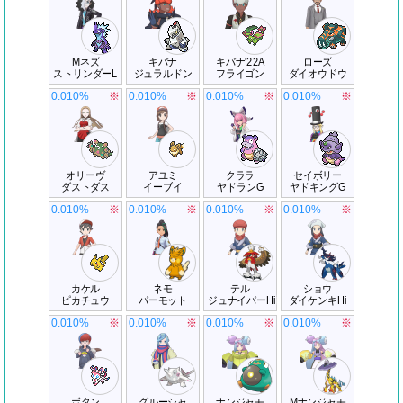
Mネズ
キバナ
キバナ'22A
ローズ
ストリンダーL
ジュラルドン
フライゴン
ダイオウドウ
0.010%
※
0.010%
※
0.010%
※
0.010%
※
オリーヴ
アユミ
クララ
セイボリー
ダストダス
イーブイ
ヤドランG
ヤドキングG
0.010%
※
0.010%
※
0.010%
※
0.010%
※
カケル
ネモ
テル
ショウ
ピカチュウ
パーモット
ジュナイパーHi
ダイケンキHi
0.010%
※
0.010%
※
0.010%
※
0.010%
※
ボタン
グルーシャ
ナンジャモ
Mナンジャモ