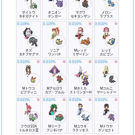
サイトウ
オニオン
マクワ
メロン
ネギガナイト
ゲンガー
セキタンザン
ラプラス
0.119%
0.119%
0.010%
※
0.010%
※
ネズ
ソニア
Mレッド
レッド
タチフサグマ
ワンパチ
リザードン
カビゴン
0.010%
※
0.010%
※
0.010%
※
0.010%
※
Mトウコ
Mアセロラ
Mホミカ
Mコルニ
ビクティニ
カプ・ブルル
ストリンダーH
マーシャドー
0.010%
※
0.010%
※
0.010%
※
0.010%
※
フウロ'22A
Mリーフ
Mユウキ
Mトウヤ
トルネロス霊
フシギバナ
ラティオス
ゲノセクト