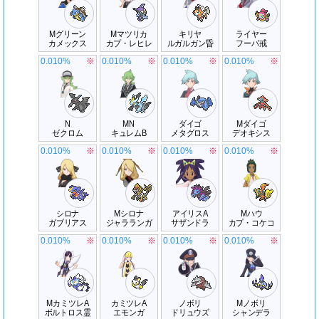
Mグリーン
Mマツリカ
キリヤ
ライヤー
カメックス
カプ・レヒレ
ルガルガン昏
フーパ戒
0.010%
※
0.010%
※
0.010%
※
0.010%
※
N
MN
ダイゴ
Mダイゴ
ゼクロム
キュレムB
メタグロス
デオキシス
0.010%
※
0.010%
※
0.010%
※
0.010%
※
シロナ
Mシロナ
アイリスA
Mハウ
ガブリアス
ジャラランガ
サザンドラ
カプ・コケコ
0.010%
※
0.010%
※
0.010%
※
0.010%
※
MカミツレA
カミツレA
ノボリ
Mノボリ
ボルトロス霊
エモンガ
ドリュウズ
シャンデラ