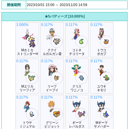
開催期間
2023/10/31 15:00 ～ 2023/11/20 14:59
★5バディーズ [10.000%]
2.000%
0.117%
0.117%
0.117%
Mホミカ
ククイ
コトネ
トウコ
ストリンダーH
ルガルガン昼
チコリータ
ポカブ
0.117%
0.117%
0.117%
0.117%
Mエリカ
リーフ
クリス
ユウキ
リーフィア
イーブイ
ワニノコ
キモリ
0.117%
0.117%
0.117%
0.117%
トウヤ
グリーン
ギーマ
Mギーマ
ミジュマル
ピジョット
レパルダス
サメハダー