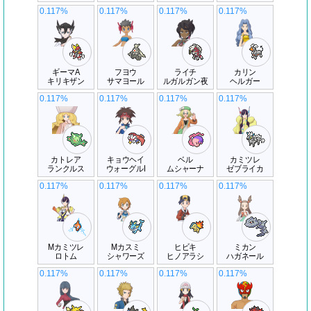
0.117%
0.117%
0.117%
0.117%
ギーマA
フヨウ
ライチ
カリン
キリキザン
サマヨール
ルガルガン夜
ヘルガー
0.117%
0.117%
0.117%
0.117%
カトレア
キョウヘイ
ベル
カミツレ
ランクルス
ウォーグルI
ムシャーナ
ゼブライカ
0.117%
0.117%
0.117%
0.117%
Mカミツレ
Mカスミ
ヒビキ
ミカン
ロトム
シャワーズ
ヒノアラシ
ハガネール
0.117%
0.117%
0.117%
0.117%