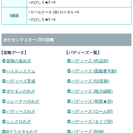
のびしろ★5 ×4
ロールケーキ (赤) のメダル ×4
5回目
のびしろ★5 ×4
ポケモンマスターズEX攻略
【攻略データ】
【バディーズ一覧】
冒険の進め方
バディーズ (作品別)
バトルシステム
バディーズ (図鑑番号順)
バディーズ育成
バディーズ (50音順)
ポケモンのわざ
バディーズ (能力値順)
トレーナーのわざ
バディーズ (初期★別)
バディーズわざ
バディーズ (ロール別)
シンクロわざ
バディーズ (タイプ別)
Bテラスタルわざ
バディーズ (BSB)