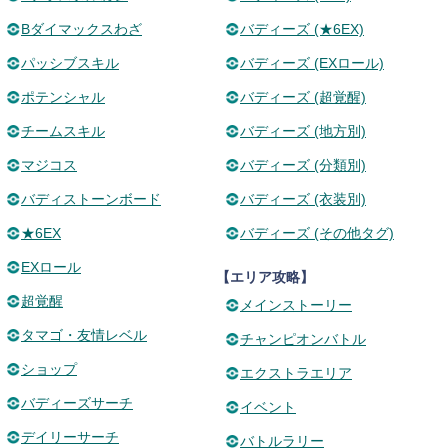
Bダイマックスわざ
バディーズ (★6EX)
パッシブスキル
バディーズ (EXロール)
ポテンシャル
バディーズ (超覚醒)
チームスキル
バディーズ (地方別)
マジコス
バディーズ (分類別)
バディストーンボード
バディーズ (衣装別)
★6EX
バディーズ (その他タグ)
EXロール
【エリア攻略】
超覚醒
メインストーリー
タマゴ・友情レベル
チャンピオンバトル
ショップ
エクストラエリア
バディーズサーチ
イベント
デイリーサーチ
バトルラリー