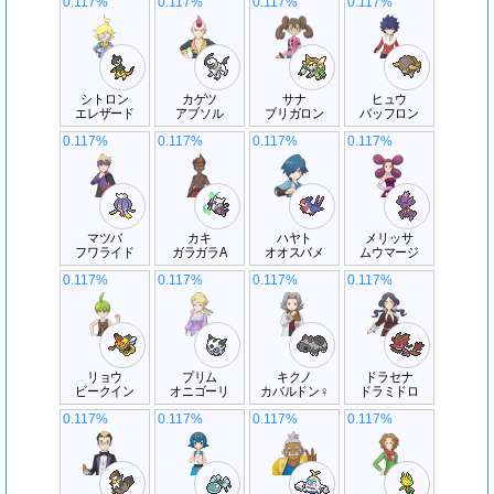
0.117%
0.117%
0.117%
0.117%
シトロン
カゲツ
サナ
ヒュウ
エレザード
アブソル
ブリガロン
バッフロン
0.117%
0.117%
0.117%
0.117%
マツバ
カキ
ハヤト
メリッサ
フワライド
ガラガラA
オオスバメ
ムウマージ
0.117%
0.117%
0.117%
0.117%
リョウ
プリム
キクノ
ドラセナ
ビークイン
オニゴーリ
カバルドン♀
ドラミドロ
0.117%
0.117%
0.117%
0.117%