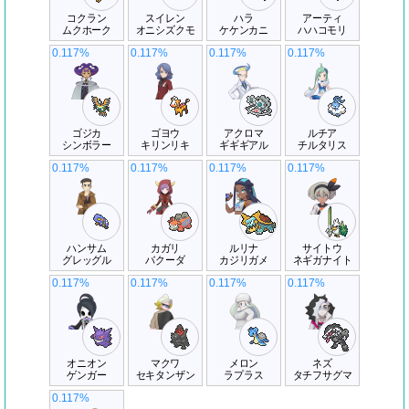
コクラン
スイレン
ハラ
アーティ
ムクホーク
オニシズクモ
ケケンカニ
ハハコモリ
0.117%
0.117%
0.117%
0.117%
ゴジカ
ゴヨウ
アクロマ
ルチア
シンボラー
キリンリキ
ギギギアル
チルタリス
0.117%
0.117%
0.117%
0.117%
ハンサム
カガリ
ルリナ
サイトウ
グレッグル
バクーダ
カジリガメ
ネギガナイト
0.117%
0.117%
0.117%
0.117%
オニオン
マクワ
メロン
ネズ
ゲンガー
セキタンザン
ラプラス
タチフサグマ
0.117%