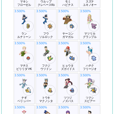
マキシ
ウルップ
モミ
スズナ
フローゼル
クレベースKs
ハピナス
ユキノオー
3.500%
3.500%
3.500%
3.500%
ラン
フウ
ヤーコン
マツリカ
ルナトーン
ソルロック
ガマガル
グランブル
3.500%
3.500%
3.500%
3.500%
マチス
フクジ
ヒョウタ
ハチク
ビリリダマK
ウツドン
ズガイドス
フリージオ
3.500%
3.500%
3.500%
3.500%
ナギ
トウキ
ツツジ
ツクシ
ペリッパー
マクノシタ
ノズパス
スピアー
3.500%
3.500%
3.500%
3.500%