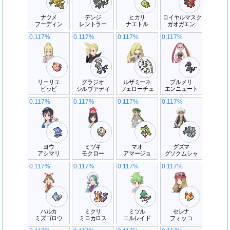
ナツメ
デンジ
ヒカリ
ロイヤルマスク
フーディン
レントラー
ナエトル
ガオガエン
0.117%
0.117%
0.117%
0.117%
リーリエ
グラジオ
ルザミーネ
プルメリ
ピッピ
シルヴァディ
フェローチェ
エンニュート
0.117%
0.117%
0.117%
0.117%
ヨウ
ミヅキ
マオ
グズマ
アシマリ
モクロー
アマージョ
グソクムシャ
0.117%
0.117%
0.117%
0.117%
ハルカ
ミクリ
ミツル
セレナ
ミズゴロウ
ミロカロス
エルレイド
フォッコ