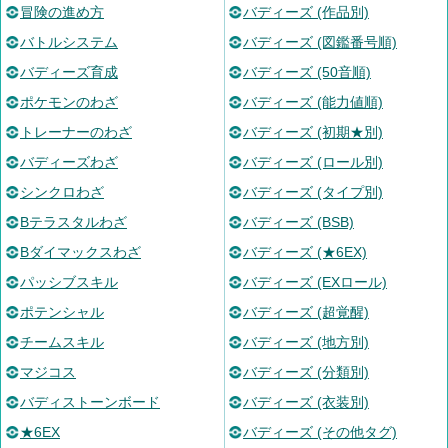
冒険の進め方
バディーズ (作品別)
バトルシステム
バディーズ (図鑑番号順)
バディーズ育成
バディーズ (50音順)
ポケモンのわざ
バディーズ (能力値順)
トレーナーのわざ
バディーズ (初期★別)
バディーズわざ
バディーズ (ロール別)
シンクロわざ
バディーズ (タイプ別)
Bテラスタルわざ
バディーズ (BSB)
Bダイマックスわざ
バディーズ (★6EX)
パッシブスキル
バディーズ (EXロール)
ポテンシャル
バディーズ (超覚醒)
チームスキル
バディーズ (地方別)
マジコス
バディーズ (分類別)
バディストーンボード
バディーズ (衣装別)
★6EX
バディーズ (その他タグ)