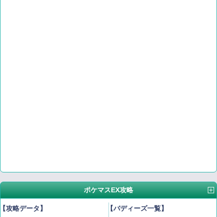
ポケマスEX攻略
【攻略データ】
【バディーズ一覧】