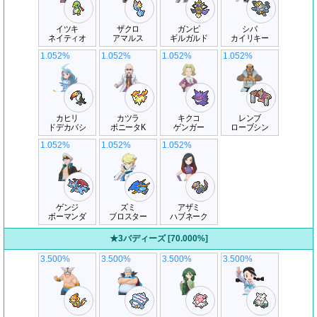
イツキ
ザクロ
ガンピ
シバ
ネイティオ
アマルス
ギルガルド
カイリキー
1.052%
1.052%
1.052%
1.052%
カヒリ
カツラ
キクコ
レンブ
ドデカバシ
ポニータK
ゲンガー
ローブシン
1.052%
1.052%
1.052%
ゲンジ
ズミ
アザミ
ボーマンダ
ブロスター
ハブネーク
★3バディーズ [70.000%]
3.500%
3.500%
3.500%
3.500%