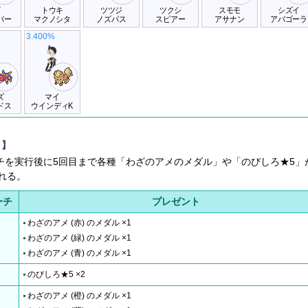
ギ
トウキ
ツツジ
ツクシ
スモモ
シズイ
パー
マクノシタ
ノズパス
スピアー
アサナン
アバゴーラ
3.400%
ズ
マイ
ドス
ウインディK
ト】
ーチを実行後に5回目まで各種「わざのアメのメダル」や「のびしろ★5」
れる。
ーチ
プレゼント
わざのアメ (赤) のメダル ×1
わざのアメ (緑) のメダル ×1
わざのアメ (青) のメダル ×1
のびしろ★5 ×2
わざのアメ (橙) のメダル ×1