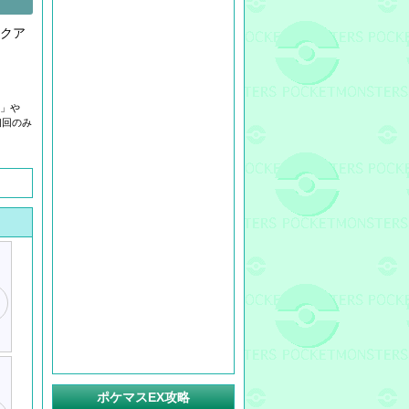
クア
。
キ」や
初回のみ
ポケマスEX攻略