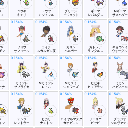
ス
ユウキ
トウヤ
グリーン
ギーマ
Mギーマ
ノコ
キモリ
ミジュマル
ピジョット
レパルダス
サメハダー
0.154%
0.154%
0.154%
0.154%
0.154%
A
フヨウ
ライチ
カリン
カトレア
キョウヘイ
ザン
サマヨール
ルガルガン夜
ヘルガー
ランクルス
ウォーグル
0.154%
0.154%
0.154%
0.154%
0.154%
ル
カミツレ
Mカミツレ
Mカスミ
ヒビキ
ミカン
ーナ
ゼブライカ
ロトム
シャワーズ
ヒノアラシ
ハガネール
0.154%
0.154%
0.154%
0.154%
0.154%
メ
デンジ
ヒカリ
ロイヤルマスク
リーリエ
グラジオ
ィン
レントラー
ナエトル
ガオガエン
ピッピ
シルヴァデ