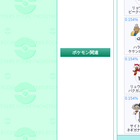
リョ
ビーク
0.154%
ハ
ケケン
ポケモン関連
0.154%
リュ
バクガ
0.154%
サイ
ネギガ