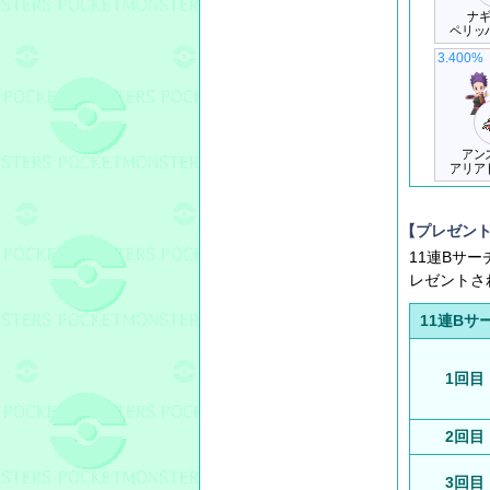
ナ
ペリッ
3.400%
アン
アリア
【プレゼン
11連Bサ
レゼントさ
11連Bサ
1回目
2回目
3回目