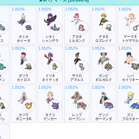
★4バディーズ [20.000%]
1.052%
1.052%
1.052%
1.052%
1.052%
ナ
ホミカ
シキミ
アカネ
ナタネ
マーマネ
ラス
ホイーガ
シャンデラ
ミルタンク
ロズレイド
トゲデマル
1.052%
1.052%
1.052%
1.052%
1.052%
キ
ダツラ
イツキ
ザクロ
ガンピ
シバ
クン
カイロス
ネイティオ
アマルス
ギルガルド
カイリキー
1.052%
1.052%
1.052%
1.052%
1.052%
リ
カツラ
キクコ
レンブ
ゲンジ
ズミ
バシ
ポニータK
ゲンガー
ローブシン
ボーマンダ
ブロスター