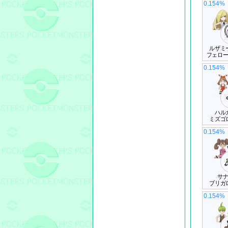
0.154%
ルザミ
フェロ
0.154%
ハル
ミズゴ
0.154%
サ
ブリガ
0.154%