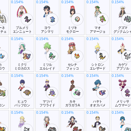
0.154%
0.154%
0.154%
0.154%
0.154%
ーネ
プルメリ
ヨウ
ミヅキ
マオ
グズマ
ーチェ
エンニュート
アシマリ
モクロー
アマージョ
グソクムシ
0.154%
0.154%
0.154%
0.154%
0.154%
カ
ミクリ
ミツル
セレナ
シトロン
カゲツ
ロウ
ミロカロス
エルレイド
フォッコ
エレザード
アブソル
0.154%
0.154%
0.154%
0.154%
0.154%
ナ
ヒュウ
マツバ
カキ
ハヤト
メリッサ
ロン
バッフロン
フワライド
ガラガラA
オオスバメ
ムウマージ
0.154%
0.154%
0.154%
0.154%
0.154%