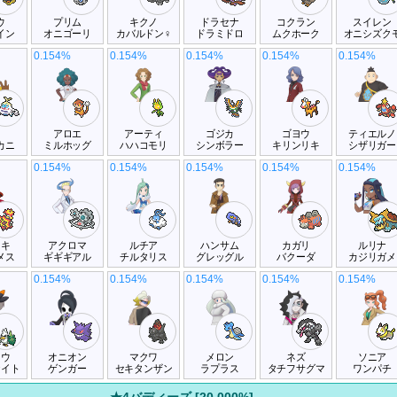
ウ
プリム
キクノ
ドラセナ
コクラン
スイレン
イン
オニゴーリ
カバルドン♀
ドラミドロ
ムクホーク
オニシズク
0.154%
0.154%
0.154%
0.154%
0.154%
ラ
アロエ
アーティ
ゴジカ
ゴヨウ
ティエルノ
カニ
ミルホッグ
ハハコモリ
シンボラー
キリンリキ
シザリガー
0.154%
0.154%
0.154%
0.154%
0.154%
ウキ
アクロマ
ルチア
ハンサム
カガリ
ルリナ
メス
ギギギアル
チルタリス
グレッグル
バクーダ
カジリガメ
0.154%
0.154%
0.154%
0.154%
0.154%
トウ
オニオン
マクワ
メロン
ネズ
ソニア
ナイト
ゲンガー
セキタンザン
ラプラス
タチフサグマ
ワンパチ