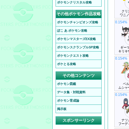
ポケモンクリスタル攻略
クリ
その他ポケモン作品攻略
ワニ
0.154%
ポケモンチャンピオンズ攻略
ぽこ あ ポケモン攻略
ポケモンマスターズEX攻略
ポケモンスクランブルSP攻略
ギーマ
キリキ
ポケモンクエスト攻略
0.154%
ポケとる攻略
その他コンテンツ
ベ
ポケモン図鑑
ムシャ
データ集・対戦資料
0.154%
ポケモン育成論
掲示板
スポンサーリンク
ナツ
フーデ