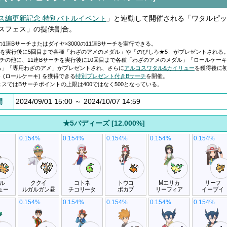
ス編更新記念 特別バトルイベント
」と連動して開催される「ワタルピッ
スフェス」の提供割合。
0の1連Bサーチまたはダイヤ×3000の11連Bサーチを実行できる。
チを実行後に5回目まで各種「わざのアメのメダル」や「のびしろ★5」がプレゼントされる
チの他に、11連Bサーチを実行後に10回目まで各種「わざのアメのメダル」「ロールケー
ろ」「専用わざのアメ」がプレゼントされ、さらに
アルコスワタル&カイリュー
を獲得後に
 (ロールケーキ) を獲得できる
特別プレゼント付きBサーチ
を開催。
スではBサーチポイントの上限は400ではなく500となっている。
間
2024/09/01 15:00 ～ 2024/10/07 14:59
★5バディーズ [12.000%]
0.154%
0.154%
0.154%
0.154%
0.154%
ル
ククイ
コトネ
トウコ
Mエリカ
リーフ
ュー
ルガルガン昼
チコリータ
ポカブ
リーフィア
イーブイ
0.154%
0.154%
0.154%
0.154%
0.154%