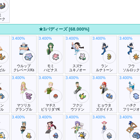
ミ
ーク
★3バディーズ [68.000%]
3.400%
3.400%
3.400%
3.400%
3.400%
シ
ウルップ
モミ
スズナ
ラン
フウ
ゼル
クレベースKs
ハピナス
ユキノオー
ルナトーン
ソルロック
3.400%
3.400%
3.400%
3.400%
3.400%
コン
マツリカ
マチス
フクジ
ヒョウタ
ハチク
ガル
グランブル
ビリリダマK
ウツドン
ズガイドス
フリージオ
3.400%
3.400%
3.400%
3.400%
3.400%