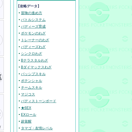
【攻略データ】
冒険の進め方
バトルシステム
バディーズ育成
ポケモンのわざ
トレーナーのわざ
バディーズわざ
I
シンクロわざ
Bテラスタルわざ
Bダイマックスわざ
パッシブスキル
ポテンシャル
チームスキル
マジコス
バディストーンボード
★6EX
EXロール
超覚醒
ィ
タマゴ・友情レベル