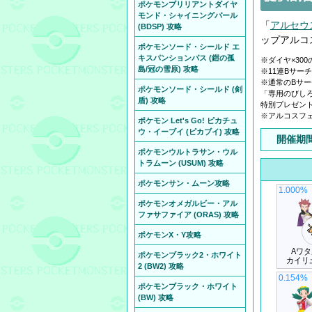
ポケモンブリリアントダイヤ
モンド・シャイニングパール
「
アルセウ
(BDSP) 攻略
ップアルコ
ポケモンソード・シールド エ
キスパンションパス (鎧の孤
※ダイヤ×30
島/冠の雪原) 攻略
※11連Bサー
※通常のBサー
ポケモンソード・シールド (剣
「専用のびし
盾) 攻略
特別プレゼント
※アルコスフェ
ポケモン Let's Go! ピカチュ
ウ・イーブイ (ピカブイ) 攻略
開催期
ポケモンウルトラサン・ウル
トラムーン (USUM) 攻略
ポケモンサン・ムーン攻略
1.000%
ポケモンオメガルビー・アル
ファサファイア (ORAS) 攻略
ポケモンX・Y攻略
Aワタ
ポケモンブラック2・ホワイト
カイリ
2 (BW2) 攻略
0.154%
ポケモンブラック・ホワイト
(BW) 攻略