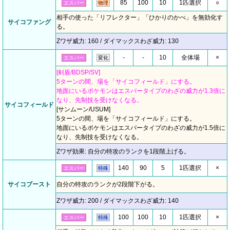
85
100
10
1匹選択
○
エスパー
物理
相手の使った「リフレクター」「ひかりのかべ」を無効化す
サイコファング
る。
Zワザ威力: 160 / ダイマックスわざ威力: 130
-
-
10
全体場
×
エスパー
変化
[剣盾/BDSP/SV]
5ターンの間、場を「サイコフィールド」にする。
地面にいるポケモンはエスパータイプのわざの威力が1.3倍に
なり、先制技を受けなくなる。
サイコフィールド
[サンムーン/USUM]
5ターンの間、場を「サイコフィールド」にする。
地面にいるポケモンはエスパータイプのわざの威力が1.5倍に
なり、先制技を受けなくなる。
Zワザ効果: 自分の特攻のランクを1段階上げる。
140
90
5
1匹選択
×
エスパー
特殊
サイコブースト
自分の特攻のランクが2段階下がる。
Zワザ威力: 200 / ダイマックスわざ威力: 140
100
100
10
1匹選択
×
エスパー
特殊