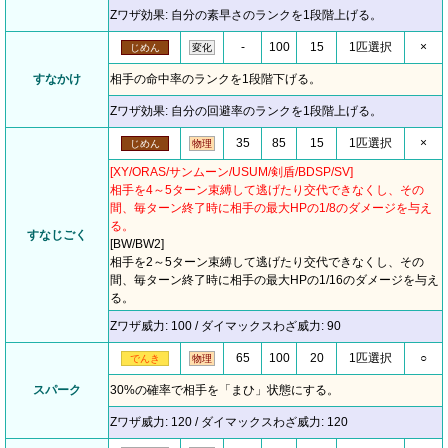
Zワザ効果: 自分の素早さのランクを1段階上げる。
-
100
15
1匹選択
×
じめん
変化
すなかけ
相手の命中率のランクを1段階下げる。
Zワザ効果: 自分の回避率のランクを1段階上げる。
35
85
15
1匹選択
×
じめん
物理
[XY/ORAS/サンムーン/USUM/剣盾/BDSP/SV]
相手を4～5ターン束縛して逃げたり交代できなくし、その
間、毎ターン終了時に相手の最大HPの1/8のダメージを与え
る。
すなじごく
[BW/BW2]
相手を2～5ターン束縛して逃げたり交代できなくし、その
間、毎ターン終了時に相手の最大HPの1/16のダメージを与え
る。
Zワザ威力: 100 / ダイマックスわざ威力: 90
65
100
20
1匹選択
○
でんき
物理
スパーク
30%の確率で相手を「まひ」状態にする。
Zワザ威力: 120 / ダイマックスわざ威力: 120