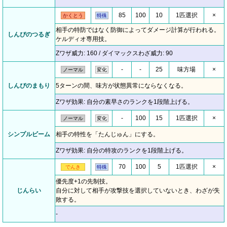
85
100
10
1匹選択
×
かくとう
特殊
相手の特防ではなく防御によってダメージ計算が行われる。
しんぴのつるぎ
ケルディオ専用技。
Zワザ威力: 160 / ダイマックスわざ威力: 90
-
-
25
味方場
×
ノーマル
変化
しんぴのまもり
5ターンの間、味方が状態異常にならなくなる。
Zワザ効果: 自分の素早さのランクを1段階上げる。
-
100
15
1匹選択
×
ノーマル
変化
シンプルビーム
相手の特性を「たんじゅん」にする。
Zワザ効果: 自分の特攻のランクを1段階上げる。
70
100
5
1匹選択
×
でんき
特殊
優先度+1の先制技。
じんらい
自分に対して相手が攻撃技を選択していないとき、わざが失
敗する。
-