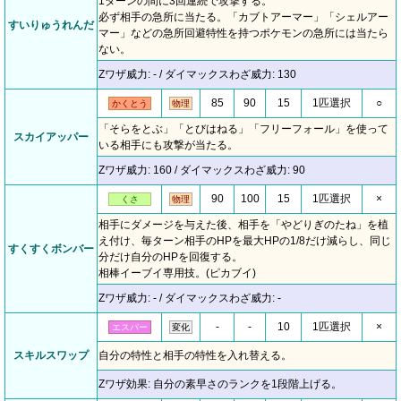
1ターンの間に3回連続で攻撃する。
必ず相手の急所に当たる。「カブトアーマー」「シェルアー
すいりゅうれんだ
マー」などの急所回避特性を持つポケモンの急所には当たら
ない。
Zワザ威力: - / ダイマックスわざ威力: 130
85
90
15
1匹選択
○
かくとう
物理
「そらをとぶ」「とびはねる」「フリーフォール」を使って
スカイアッパー
いる相手にも攻撃が当たる。
Zワザ威力: 160 / ダイマックスわざ威力: 90
90
100
15
1匹選択
×
くさ
物理
相手にダメージを与えた後、相手を「やどりぎのたね」を植
え付け、毎ターン相手のHPを最大HPの1/8だけ減らし、同じ
すくすくボンバー
分だけ自分のHPを回復する。
相棒イーブイ専用技。(ピカブイ)
Zワザ威力: - / ダイマックスわざ威力: -
-
-
10
1匹選択
×
エスパー
変化
スキルスワップ
自分の特性と相手の特性を入れ替える。
Zワザ効果: 自分の素早さのランクを1段階上げる。