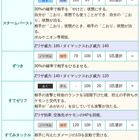
110
95
5
1匹選択
×
みず
特殊
30%の確率で相手を「やけど」状態にする。
自分が「こおり」状態でも使うことができ、自分の「こお
り」状態が治る。
スチームバースト
相手が「こおり」状態のとき、相手の「こおり」状態が治
る。
ボルケニオン専用技。
Zワザ威力: 185 / ダイマックスわざ威力: 140
70
100
15
1匹選択
○
ノーマル
物理
ずつき
30%の確率で相手をひるませる。
Zワザ威力: 140 / ダイマックスわざ威力: 120
-
100
20
1匹選択
×
あく
変化
相手の攻撃と特攻のランクを1段階下げた後、控えの手持ちポ
すてゼリフ
ケモンと交代する。
相手が「みがわり」を出していても攻撃が当たる。
Zワザ効果: 交換先ポケモンのHPを回復。
120
100
15
1匹選択
○
ノーマル
物理
すてみタックル
相手に与えたダメージの1/3を反動で受ける。