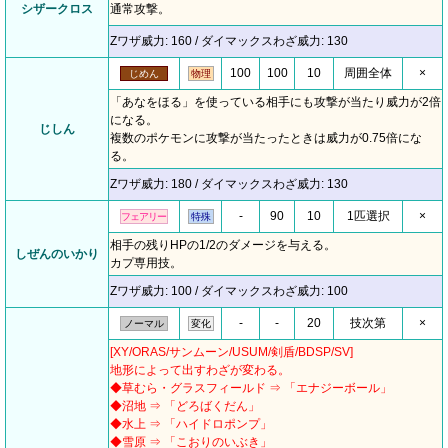
シザークロス
通常攻撃。
Zワザ威力: 160 / ダイマックスわざ威力: 130
100
100
10
周囲全体
×
じめん
物理
「あなをほる」を使っている相手にも攻撃が当たり威力が2倍
になる。
じしん
複数のポケモンに攻撃が当たったときは威力が0.75倍にな
る。
Zワザ威力: 180 / ダイマックスわざ威力: 130
-
90
10
1匹選択
×
フェアリー
特殊
相手の残りHPの1/2のダメージを与える。
しぜんのいかり
カプ専用技。
Zワザ威力: 100 / ダイマックスわざ威力: 100
-
-
20
技次第
×
ノーマル
変化
[XY/ORAS/サンムーン/USUM/剣盾/BDSP/SV]
地形によって出すわざが変わる。
◆草むら・グラスフィールド ⇒ 「エナジーボール」
◆沼地 ⇒ 「どろばくだん」
◆水上 ⇒ 「ハイドロポンプ」
◆雪原 ⇒ 「こおりのいぶき」