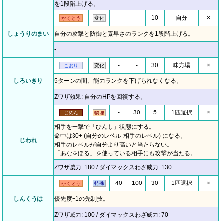
を1段階上げる。
-
-
10
自分
×
かくとう
変化
しょうりのまい
自分の攻撃と防御と素早さのランクを1段階上げる。
-
-
-
30
味方場
×
こおり
変化
しろいきり
5ターンの間、能力ランクを下げられなくなる。
Zワザ効果: 自分のHPを回復する。
-
30
5
1匹選択
×
じめん
物理
相手を一撃で「ひんし」状態にする。
命中は30+ (自分のレベル-相手のレベル) になる。
じわれ
相手のレベルが自分より高いと当たらない。
「あなをほる」を使っている相手にも攻撃が当たる。
Zワザ威力: 180 / ダイマックスわざ威力: 130
40
100
30
1匹選択
×
かくとう
特殊
しんくうは
優先度+1の先制技。
Zワザ威力: 100 / ダイマックスわざ威力: 70