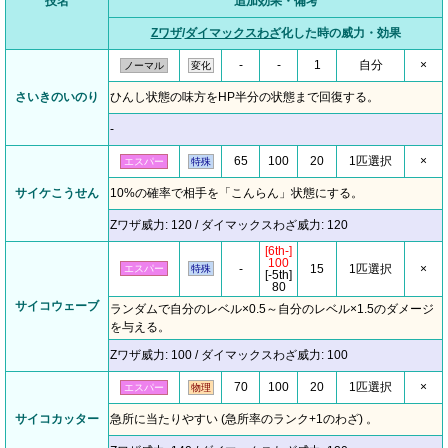
技名
追加効果・備考
Zワザ
/
ダイマックスわざ
化した時の威力・効果
-
-
1
自分
×
ノーマル
変化
さいきのいのり
ひんし状態の味方をHP半分の状態まで回復する。
-
65
100
20
1匹選択
×
エスパー
特殊
サイケこうせん
10%の確率で相手を「こんらん」状態にする。
Zワザ威力: 120 / ダイマックスわざ威力: 120
[6th-]
100
-
15
1匹選択
×
エスパー
特殊
[-5th]
80
サイコウェーブ
ランダムで自分のレベル×0.5～自分のレベル×1.5のダメージ
を与える。
Zワザ威力: 100 / ダイマックスわざ威力: 100
70
100
20
1匹選択
×
エスパー
物理
サイコカッター
急所に当たりやすい (急所率のランク+1のわざ) 。