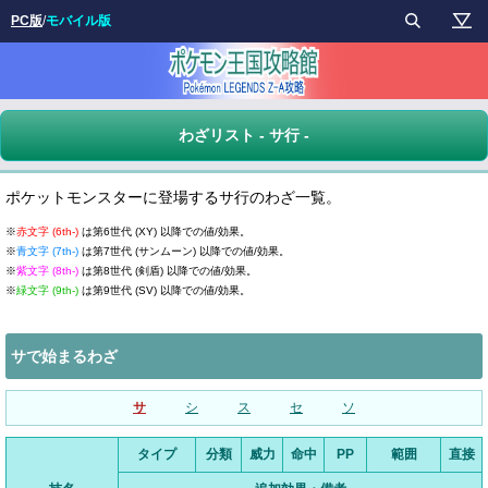
PC版
/
モバイル版
わざリスト - サ行 -
ポケットモンスターに登場するサ行のわざ一覧。
※
赤文字 (6th-)
は第6世代 (XY) 以降での値/効果。
※
青文字 (7th-)
は第7世代 (サンムーン) 以降での値/効果。
※
紫文字 (8th-)
は第8世代 (剣盾) 以降での値/効果。
※
緑文字 (9th-)
は第9世代 (SV) 以降での値/効果。
サで始まるわざ
サ
シ
ス
セ
ソ
タイプ
分類
威力
命中
PP
範囲
直接