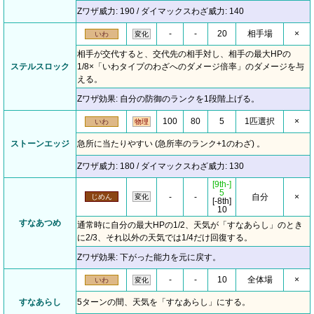
Zワザ威力: 190 / ダイマックスわざ威力: 140
-
-
20
相手場
×
いわ
変化
相手が交代すると、交代先の相手対し、相手の最大HPの
ステルスロック
1/8×「いわタイプのわざへのダメージ倍率」のダメージを与
える。
Zワザ効果: 自分の防御のランクを1段階上げる。
100
80
5
1匹選択
×
いわ
物理
ストーンエッジ
急所に当たりやすい (急所率のランク+1のわざ) 。
Zワザ威力: 180 / ダイマックスわざ威力: 130
[9th-]
5
-
-
自分
×
じめん
変化
[-8th]
10
すなあつめ
通常時に自分の最大HPの1/2、天気が「すなあらし」のとき
に2/3、それ以外の天気では1/4だけ回復する。
Zワザ効果: 下がった能力を元に戻す。
-
-
10
全体場
×
いわ
変化
すなあらし
5ターンの間、天気を「すなあらし」にする。