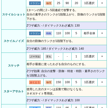
25
90
20
1匹選択
×
ドラゴン
物理
1ターンの間に2～5回連続で攻撃する。
スケイルショット
自分の素早さのランクが1段階上がり、防御のランクが1段階
下がる。
Zワザ威力: - / ダイマックスわざ威力: 130
110
100
5
相手全体
×
ドラゴン
特殊
スケイルノイズ
自分の防御のランクが1段階下がる。
Zワザ威力: 185 / ダイマックスわざ威力: 140
-
-
1
1匹選択
×
ノーマル
変化
相手が最後に使ったわざを自分のものにする。
スケッチ
Zワザ効果: 自分の攻撃・防御・特攻・特防・素早さのランク
を1段階上げる。
150
100
5
1匹選択
×
かくとう
物理
使用した次のターンは反動で動けなくなる。
スターアサルト
ネギガナイト専用技。
Zワザ威力: - / ダイマックスわざ威力: 100