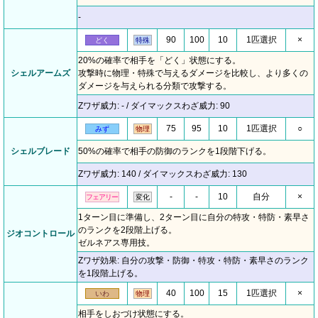
-
90
100
10
1匹選択
×
どく
特殊
20%の確率で相手を「どく」状態にする。
シェルアームズ
攻撃時に物理・特殊で与えるダメージを比較し、より多くの
ダメージを与えられる分類で攻撃する。
Zワザ威力: - / ダイマックスわざ威力: 90
75
95
10
1匹選択
○
みず
物理
シェルブレード
50%の確率で相手の防御のランクを1段階下げる。
Zワザ威力: 140 / ダイマックスわざ威力: 130
-
-
10
自分
×
フェアリー
変化
1ターン目に準備し、2ターン目に自分の特攻・特防・素早さ
のランクを2段階上げる。
ジオコントロール
ゼルネアス専用技。
Zワザ効果: 自分の攻撃・防御・特攻・特防・素早さのランク
を1段階上げる。
40
100
15
1匹選択
×
いわ
物理
相手をしおづけ状態にする。