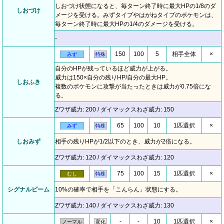
しおづけ状態になると、毎ターン終了時に最大HPの1/8のダ
しおづけ
メージを受ける。みずタイプやはがねタイプのポケモンは、
毎ターン終了時に最大HPの1/4のダメージを受ける。
-
150
100
5
相手全体
×
みず
特殊
自分のHPが残っているほど威力が上がる。
威力は150×自分の残りHP/自分の最大HP。
しおふき
複数のポケモンに攻撃が当たったときは威力が0.75倍にな
る。
Zワザ威力: 200 / ダイマックスわざ威力: 150
65
100
10
1匹選択
×
みず
特殊
しおみず
相手の残りHPが1/2以下のとき、威力が2倍になる。
Zワザ威力: 120 / ダイマックスわざ威力: 120
75
100
15
1匹選択
×
むし
特殊
シグナルビーム
10%の確率で相手を「こんらん」状態にする。
Zワザ威力: 140 / ダイマックスわざ威力: 130
-
-
10
1匹選択
×
ノーマル
変化