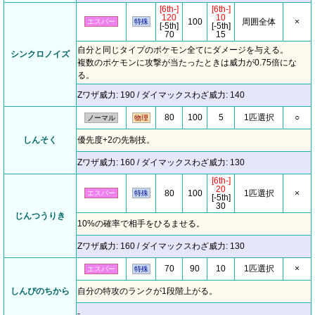
[6th-]
[6th-]
120
10
100
周囲全体
×
エスパー
特殊
[-5th]
[-5th]
70
15
自分と同じタイプのポケモン全てにダメージを与える。
シンクロノイズ
複数のポケモンに攻撃が当たったときは威力が0.75倍にな
る。
Zワザ威力: 190 / ダイマックスわざ威力: 140
80
100
5
1匹選択
○
ノーマル
物理
しんそく
優先度+2の先制技。
Zワザ威力: 160 / ダイマックスわざ威力: 130
[6th-]
20
80
100
1匹選択
×
エスパー
特殊
[-5th]
30
じんつうりき
10%の確率で相手をひるませる。
Zワザ威力: 160 / ダイマックスわざ威力: 130
70
90
10
1匹選択
×
エスパー
特殊
しんぴのちから
自分の特攻のランクが1段階上がる。
-