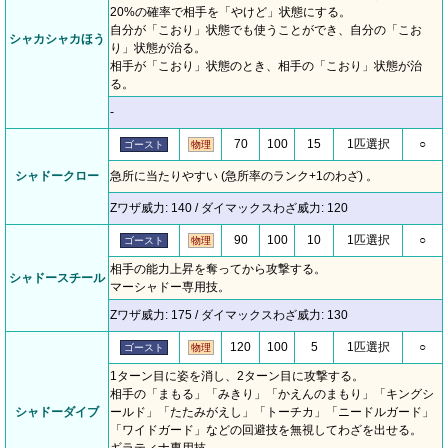
20%の確率で相手を「やけど」状態にする。
自分が「こおり」状態でも使うことができ、自分の「こお
シャカシャカほう
り」状態が治る。
相手が「こおり」状態のとき、相手の「こおり」状態が治
る。
-
70
100
15
1匹選択
○
ゴースト
物理
シャドークロー
急所に当たりやすい (急所率のランク+1のわざ) 。
Zワザ威力: 140 / ダイマックスわざ威力: 120
90
100
10
1匹選択
○
ゴースト
物理
相手の能力上昇を奪ってから攻撃する。
シャドースチール
マーシャドー専用技。
Zワザ威力: 175 / ダイマックスわざ威力: 130
120
100
5
1匹選択
○
ゴースト
物理
1ターン目に姿を消し、2ターン目に攻撃する。
相手の「まもる」「みきり」「かえんのまもり」「キングシ
シャドーダイブ
ールド」「たたみがえし」「トーチカ」「ニードルガード」
「ワイドガード」などの回避技を無視してわざを出せる。