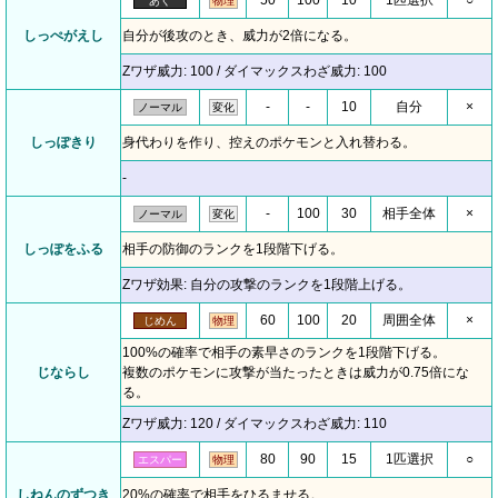
50
100
10
1匹選択
○
あく
物理
しっぺがえし
自分が後攻のとき、威力が2倍になる。
Zワザ威力: 100 / ダイマックスわざ威力: 100
-
-
10
自分
×
ノーマル
変化
しっぽきり
身代わりを作り、控えのポケモンと入れ替わる。
-
-
100
30
相手全体
×
ノーマル
変化
しっぽをふる
相手の防御のランクを1段階下げる。
Zワザ効果: 自分の攻撃のランクを1段階上げる。
60
100
20
周囲全体
×
じめん
物理
100%の確率で相手の素早さのランクを1段階下げる。
じならし
複数のポケモンに攻撃が当たったときは威力が0.75倍にな
る。
Zワザ威力: 120 / ダイマックスわざ威力: 110
80
90
15
1匹選択
○
エスパー
物理
しねんのずつき
20%の確率で相手をひるませる。