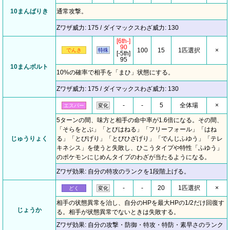
10まんばりき
通常攻撃。
Zワザ威力: 175 / ダイマックスわざ威力: 130
[6th-]
90
100
15
1匹選択
×
でんき
特殊
[-5th]
95
10まんボルト
10%の確率で相手を「まひ」状態にする。
Zワザ威力: 175 / ダイマックスわざ威力: 130
-
-
5
全体場
×
エスパー
変化
5ターンの間、味方と相手の命中率が1.6倍になる。その間、
「そらをとぶ」「とびはねる」「フリーフォール」「はね
じゅうりょく
る」「とびげり」「とびひざげり」「でんじふゆう」「テレ
キネシス」を使うと失敗し、ひこうタイプや特性「ふゆう」
のポケモンにじめんタイプのわざが当たるようになる。
Zワザ効果: 自分の特攻のランクを1段階上げる。
-
-
20
1匹選択
×
どく
変化
相手の状態異常を治し、自分のHPを最大HPの1/2だけ回復す
じょうか
る。相手が状態異常でないときは失敗する。
Zワザ効果: 自分の攻撃・防御・特攻・特防・素早さのランク