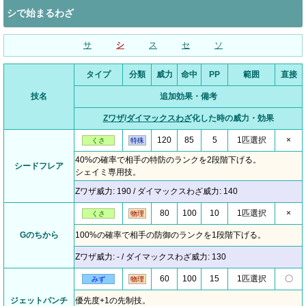
シで始まるわざ
サ
シ
ス
セ
ソ
タイプ
分類
威力
命中
PP
範囲
直接
技名
追加効果・備考
Zワザ
/
ダイマックスわざ
化した時の威力・効果
120
85
5
1匹選択
×
くさ
特殊
40%の確率で相手の特防のランクを2段階下げる。
シードフレア
シェイミ専用技。
Zワザ威力: 190 / ダイマックスわざ威力: 140
80
100
10
1匹選択
×
くさ
物理
Gのちから
100%の確率で相手の防御のランクを1段階下げる。
Zワザ威力: - / ダイマックスわざ威力: 130
60
100
15
1匹選択
〇
みず
物理
ジェットパンチ
優先度+1の先制技。