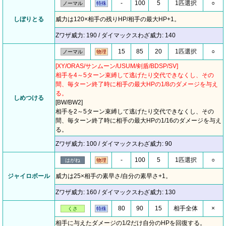
-
100
5
1匹選択
○
ノーマル
特殊
しぼりとる
威力は120×相手の残りHP/相手の最大HP+1。
Zワザ威力: 190 / ダイマックスわざ威力: 140
15
85
20
1匹選択
○
ノーマル
物理
[XY/ORAS/サンムーン/USUM/剣盾/BDSP/SV]
相手を4～5ターン束縛して逃げたり交代できなくし、その
間、毎ターン終了時に相手の最大HPの1/8のダメージを与え
る。
しめつける
[BW/BW2]
相手を2～5ターン束縛して逃げたり交代できなくし、その
間、毎ターン終了時に相手の最大HPの1/16のダメージを与え
る。
Zワザ威力: 100 / ダイマックスわざ威力: 90
-
100
5
1匹選択
○
はがね
物理
ジャイロボール
威力は25×相手の素早さ/自分の素早さ+1。
Zワザ威力: 160 / ダイマックスわざ威力: 130
80
90
15
相手全体
×
くさ
特殊
相手に与えたダメージの1/2だけ自分のHPを回復する。