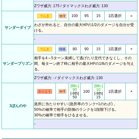
Zワザ威力: 175 / ダイマックスわざ威力: 130
100
95
15
1匹選択
○
でんき
物理
わざが外れると、自分の最大HPの1/2のダメージを自分が受
サンダーダイブ
ける。
-
80
90
15
1匹選択
×
でんき
特殊
相手を4～5ターン束縛して逃げたり交代できなくし、その
サンダープリズン
間、毎ターン終了時に相手の最大HPの1/8のダメージを与え
る。
Zワザ威力: - / ダイマックスわざ威力: 130
[9th-]
[9th-]
90
10
100
1匹選択
×
かくとう
物理
[-8th]
[-8th]
50
15
急所に当たりやすい (急所率のランク+1のわざ) 。
3ぼんのや
50%の確率で相手の防御のランクを1段階下げる。
30%の確率で相手をひるませる。
-