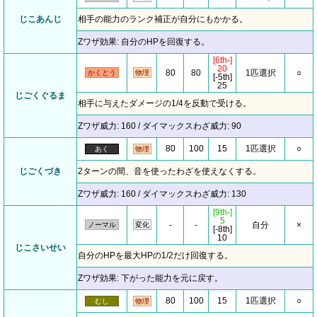
じこあんじ
相手の能力のランク補正が自分にもかかる。
Zワザ効果: 自分のHPを回復する。
[6th-]
20
80
80
1匹選択
○
かくとう
物理
[-5th]
25
じごくぐるま
相手に与えたダメージの1/4を反動で受ける。
Zワザ威力: 160 / ダイマックスわざ威力: 90
80
100
15
1匹選択
○
あく
物理
じごくづき
2ターンの間、音を使ったわざを使えなくする。
Zワザ威力: 160 / ダイマックスわざ威力: 130
[9th-]
5
-
-
自分
×
ノーマル
変化
[-8th]
10
じこさいせい
自分のHPを最大HPの1/2だけ回復する。
Zワザ効果: 下がった能力を元に戻す。
80
100
15
1匹選択
○
むし
物理