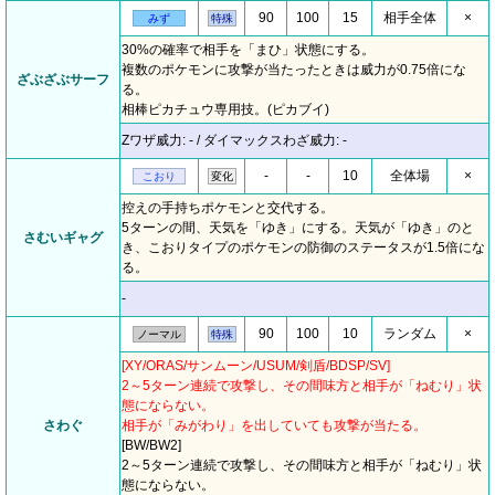
90
100
15
相手全体
×
みず
特殊
30%の確率で相手を「まひ」状態にする。
複数のポケモンに攻撃が当たったときは威力が0.75倍にな
ざぶざぶサーフ
る。
相棒ピカチュウ専用技。(ピカブイ)
Zワザ威力: - / ダイマックスわざ威力: -
-
-
10
全体場
×
こおり
変化
控えの手持ちポケモンと交代する。
5ターンの間、天気を「ゆき」にする。天気が「ゆき」のと
さむいギャグ
き、こおりタイプのポケモンの防御のステータスが1.5倍にな
る。
-
90
100
10
ランダム
×
ノーマル
特殊
[XY/ORAS/サンムーン/USUM/剣盾/BDSP/SV]
2～5ターン連続で攻撃し、その間味方と相手が「ねむり」状
態にならない。
さわぐ
相手が「みがわり」を出していても攻撃が当たる。
[BW/BW2]
2～5ターン連続で攻撃し、その間味方と相手が「ねむり」状
態にならない。