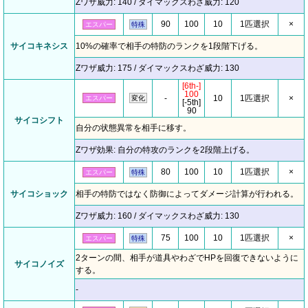
Zワザ威力: 140 / ダイマックスわざ威力: 120
90
100
10
1匹選択
×
エスパー
特殊
サイコキネシス
10%の確率で相手の特防のランクを1段階下げる。
Zワザ威力: 175 / ダイマックスわざ威力: 130
[6th-]
100
-
10
1匹選択
×
エスパー
変化
[-5th]
90
サイコシフト
自分の状態異常を相手に移す。
Zワザ効果: 自分の特攻のランクを2段階上げる。
80
100
10
1匹選択
×
エスパー
特殊
サイコショック
相手の特防ではなく防御によってダメージ計算が行われる。
Zワザ威力: 160 / ダイマックスわざ威力: 130
75
100
10
1匹選択
×
エスパー
特殊
2ターンの間、相手が道具やわざでHPを回復できないように
サイコノイズ
する。
-