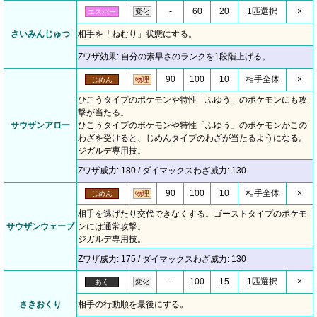
-
60
20
1匹選択
×
エスパー
変化
さいみんじゅつ
相手を「ねむり」状態にする。
Zワザ効果: 自分の素早さのランクを1段階上げる。
90
100
10
相手全体
×
じめん
物理
ひこうタイプのポケモンや特性「ふゆう」のポケモンにも攻
撃が当たる。
サウザンアロー
ひこうタイプのポケモンや特性「ふゆう」のポケモンがこの
わざを受けると、じめんタイプのわざが当たるようになる。
ジガルデ専用技。
Zワザ威力: 180 / ダイマックスわざ威力: 130
90
100
10
相手全体
×
じめん
物理
相手を逃げたり交代できなくする。ゴーストタイプのポケモ
サウザンウェーブ
ンには通常攻撃。
ジガルデ専用技。
Zワザ威力: 175 / ダイマックスわざ威力: 130
-
100
15
1匹選択
×
あく
変化
さきおくり
相手の行動順を最後にする。