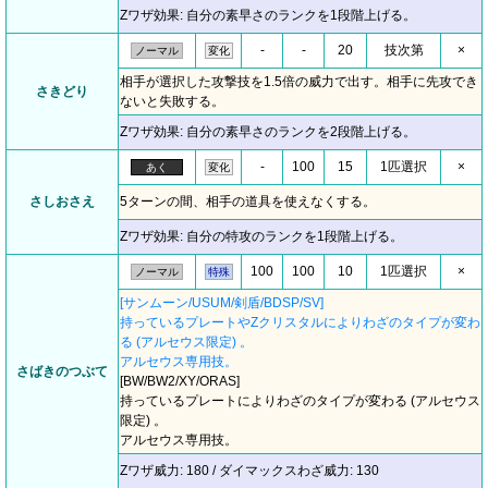
Zワザ効果: 自分の素早さのランクを1段階上げる。
-
-
20
技次第
×
ノーマル
変化
相手が選択した攻撃技を1.5倍の威力で出す。相手に先攻でき
さきどり
ないと失敗する。
Zワザ効果: 自分の素早さのランクを2段階上げる。
-
100
15
1匹選択
×
あく
変化
さしおさえ
5ターンの間、相手の道具を使えなくする。
Zワザ効果: 自分の特攻のランクを1段階上げる。
100
100
10
1匹選択
×
ノーマル
特殊
[サンムーン/USUM/剣盾/BDSP/SV]
持っているプレートやZクリスタルによりわざのタイプが変わ
る (アルセウス限定) 。
アルセウス専用技。
さばきのつぶて
[BW/BW2/XY/ORAS]
持っているプレートによりわざのタイプが変わる (アルセウス
限定) 。
アルセウス専用技。
Zワザ威力: 180 / ダイマックスわざ威力: 130