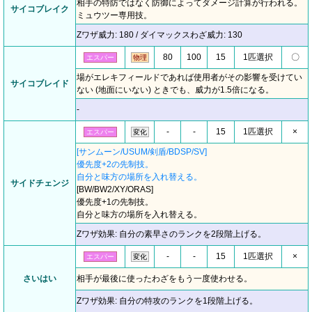
相手の特防ではなく防御によってダメージ計算が行われる。
サイコブレイク
ミュウツー専用技。
Zワザ威力: 180 / ダイマックスわざ威力: 130
80
100
15
1匹選択
〇
エスパー
物理
場がエレキフィールドであれば使用者がその影響を受けてい
サイコブレイド
ない (地面にいない) ときでも、威力が1.5倍になる。
-
-
-
15
1匹選択
×
エスパー
変化
[サンムーン/USUM/剣盾/BDSP/SV]
優先度+2の先制技。
自分と味方の場所を入れ替える。
サイドチェンジ
[BW/BW2/XY/ORAS]
優先度+1の先制技。
自分と味方の場所を入れ替える。
Zワザ効果: 自分の素早さのランクを2段階上げる。
-
-
15
1匹選択
×
エスパー
変化
さいはい
相手が最後に使ったわざをもう一度使わせる。
Zワザ効果: 自分の特攻のランクを1段階上げる。