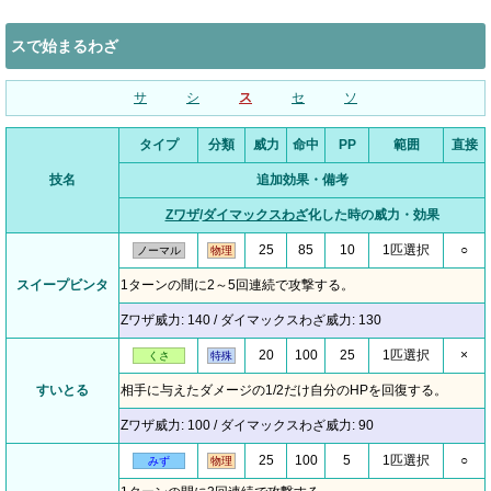
スで始まるわざ
サ
シ
ス
セ
ソ
タイプ
分類
威力
命中
PP
範囲
直接
技名
追加効果・備考
Zワザ
/
ダイマックスわざ
化した時の威力・効果
25
85
10
1匹選択
○
ノーマル
物理
スイープビンタ
1ターンの間に2～5回連続で攻撃する。
Zワザ威力: 140 / ダイマックスわざ威力: 130
20
100
25
1匹選択
×
くさ
特殊
すいとる
相手に与えたダメージの1/2だけ自分のHPを回復する。
Zワザ威力: 100 / ダイマックスわざ威力: 90
25
100
5
1匹選択
○
みず
物理