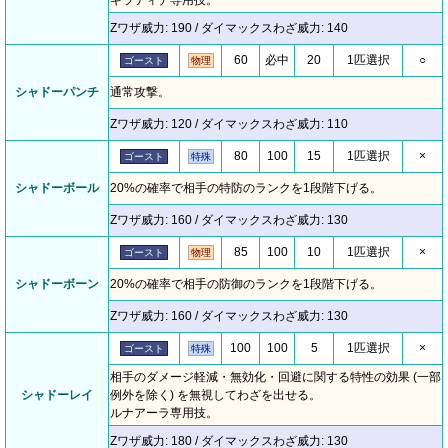
ギラティナ専用技。
Zワザ威力: 190 / ダイマックスわざ威力: 140
60
必中
20
1匹選択
○
ゴースト
物理
シャドーパンチ
通常攻撃。
Zワザ威力: 120 / ダイマックスわざ威力: 110
80
100
15
1匹選択
×
ゴースト
特殊
シャドーボール
20%の確率で相手の特防のランクを1段階下げる。
Zワザ威力: 160 / ダイマックスわざ威力: 130
85
100
10
1匹選択
×
ゴースト
物理
シャドーボーン
20%の確率で相手の防御のランクを1段階下げる。
Zワザ威力: 160 / ダイマックスわざ威力: 130
100
100
5
1匹選択
×
ゴースト
特殊
相手のダメージ軽減・無効化・回避に関する特性の効果 (一部
シャドーレイ
例外を除く) を無視してわざを出せる。
ルナアーラ専用技。
Zワザ威力: 180 / ダイマックスわざ威力: 130