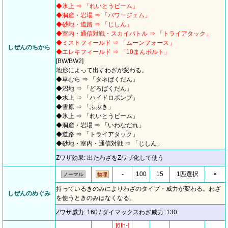
◆氷上 ⇒ 「れいとうビーム」
◆洞窟・岩場 ⇒ 「パワージェム」
◆砂地・道路 ⇒ 「じしん」
◆室内・通信対戦・スカイバトル ⇒ 「トライアタック」
◆ミストフィールド ⇒ 「ムーンフォース」
しぜんのちから
◆エレキフィールド ⇒ 「10まんボルト」
[BW/BW2]
地形によって出すわざが変わる。
◆草むら ⇒ 「タネばくだん」
◆沼地 ⇒ 「どろばくだん」
◆水上 ⇒ 「ハイドロポンプ」
◆雪原 ⇒ 「ふぶき」
◆氷上 ⇒ 「れいとうビーム」
◆洞窟・岩場 ⇒ 「いわなだれ」
◆道路 ⇒ 「トライアタック」
◆砂地・室内・通信対戦 ⇒ 「じしん」
Zワザ効果: 出たわざをZワザ化して使う
-
100
15
1匹選択
×
ノーマル
物理
持っているきのみによりわざのタイプ・威力が変わる。わざ
しぜんのめぐみ
を使うときのみはなくなる。
Zワザ威力: 160 / ダイマックスわざ威力: 130
[6th-]