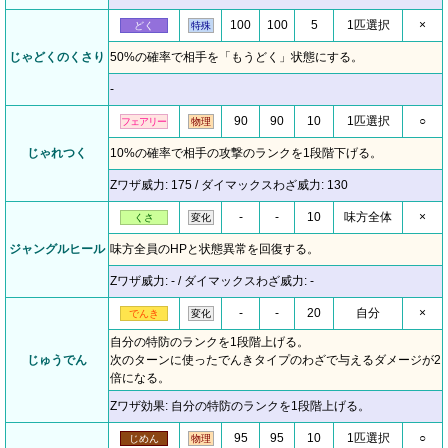
100
100
5
1匹選択
×
どく
特殊
じゃどくのくさり
50%の確率で相手を「もうどく」状態にする。
-
90
90
10
1匹選択
○
フェアリー
物理
じゃれつく
10%の確率で相手の攻撃のランクを1段階下げる。
Zワザ威力: 175 / ダイマックスわざ威力: 130
-
-
10
味方全体
×
くさ
変化
ジャングルヒール
味方全員のHPと状態異常を回復する。
Zワザ威力: - / ダイマックスわざ威力: -
-
-
20
自分
×
でんき
変化
自分の特防のランクを1段階上げる。
じゅうでん
次のターンに使ったでんきタイプのわざで与えるダメージが2
倍になる。
Zワザ効果: 自分の特防のランクを1段階上げる。
95
95
10
1匹選択
○
じめん
物理