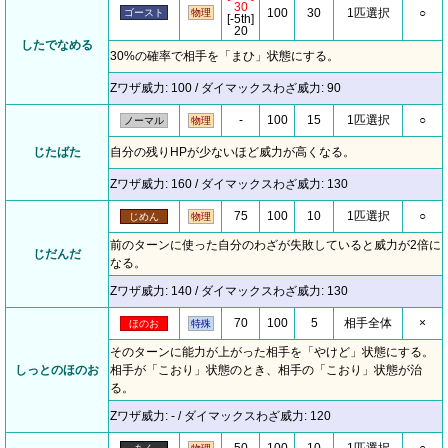
30
100
30
1匹選択
○
ゴースト
物理
[-5th]
20
したでなめる
30%の確率で相手を「まひ」状態にする。
Zワザ威力: 100 / ダイマックスわざ威力: 90
-
100
15
1匹選択
○
ノーマル
物理
じたばた
自分の残りHPが少ないほど威力が高くなる。
Zワザ威力: 160 / ダイマックスわざ威力: 130
75
100
10
1匹選択
○
じめん
物理
前のターンに使った自分のわざが失敗していると威力が2倍に
じだんだ
なる。
Zワザ威力: 140 / ダイマックスわざ威力: 130
70
100
5
相手全体
×
ほのお
特殊
そのターンに能力が上がった相手を「やけど」状態にする。
しっとのほのお
相手が「こおり」状態のとき、相手の「こおり」状態が治
る。
Zワザ威力: - / ダイマックスわざ威力: 120