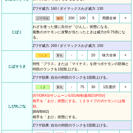
Zワザ威力: 160 / ダイマックスわざ威力: 130
200
100
5
周囲全体
×
ノーマル
物理
わざを使った後に自分が「ひんし」状態になる。
じばく
複数のポケモンに攻撃が当たったときは威力が0.75倍にな
る。
Zワザ威力: 200 / ダイマックスわざ威力: 150
-
-
20
味方全体
×
でんき
変化
特性「プラス」または「マイナス」を持つポケモンの防御と
じばそうさ
特防のランクを1段階上げる。
Zワザ効果: 自分の特防のランクを1段階上げる。
-
75
30
1匹選択
×
くさ
変化
[XY/ORAS/サンムーン/USUM/剣盾/BDSP/SV]
相手を「まひ」状態にする。くさタイプのポケモンには無
しびれごな
効。
[BW/BW2]
相手を「まひ」状態にする。
Zワザ効果: 自分の特防のランクを1段階上げる。