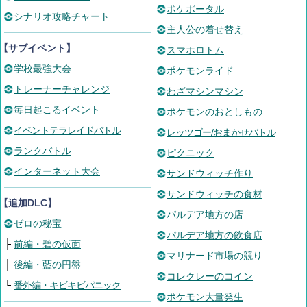
ポケポータル
シナリオ攻略チャート
主人公の着せ替え
【サブイベント】
スマホロトム
学校最強大会
ポケモンライド
トレーナーチャレンジ
わざマシンマシン
毎日起こるイベント
ポケモンのおとしもの
イベントテラレイドバトル
レッツゴー/おまかせバトル
ランクバトル
ピクニック
インターネット大会
サンドウィッチ作り
サンドウィッチの食材
【追加DLC】
パルデア地方の店
ゼロの秘宝
パルデア地方の飲食店
├
前編・碧の仮面
マリナード市場の競り
├
後編・藍の円盤
コレクレーのコイン
└
番外編・キビキビパニック
ポケモン大量発生