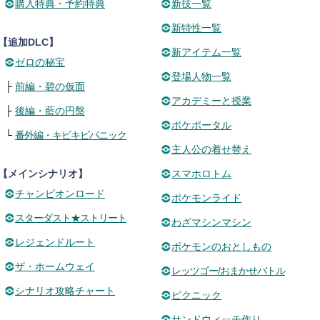
購入特典・予約特典
新技一覧
新特性一覧
【追加DLC】
新アイテム一覧
ゼロの秘宝
登場人物一覧
├
前編・碧の仮面
アカデミーと授業
├
後編・藍の円盤
ポケポータル
└
番外編・キビキビパニック
主人公の着せ替え
【メインシナリオ】
スマホロトム
チャンピオンロード
ポケモンライド
スターダスト★ストリート
わざマシンマシン
レジェンドルート
ポケモンのおとしもの
ザ・ホームウェイ
レッツゴー/おまかせバトル
シナリオ攻略チャート
ピクニック
サンドウィッチ作り