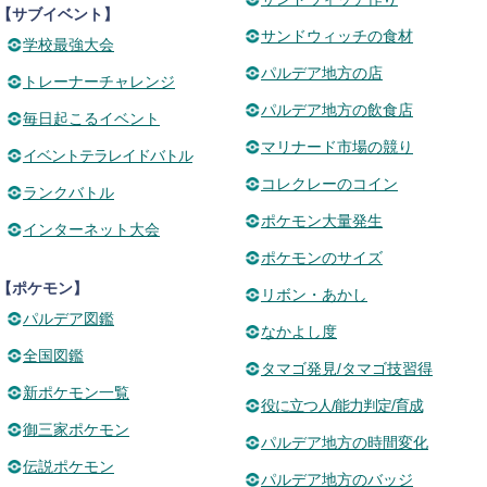
【サブイベント】
サンドウィッチの食材
学校最強大会
パルデア地方の店
トレーナーチャレンジ
パルデア地方の飲食店
毎日起こるイベント
マリナード市場の競り
イベントテラレイドバトル
コレクレーのコイン
ランクバトル
ポケモン大量発生
インターネット大会
ポケモンのサイズ
【ポケモン】
リボン・あかし
パルデア図鑑
なかよし度
全国図鑑
タマゴ発見/タマゴ技習得
新ポケモン一覧
役に立つ人/能力判定/育成
御三家ポケモン
パルデア地方の時間変化
伝説ポケモン
パルデア地方のバッジ