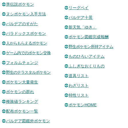
準伝説ポケモン
リーグペイ
ヌシポケモン入手方法
パルデア十景
パルデアのすがた
新天気「ゆき」
パラドックスポケモン
ポケモン図鑑完成報酬
人からもらえるポケモン
野生ポケモン所持アイテム
ゲーム内でのポケモン交換
ものひろいアイテム
フォルムチェンジ
ふしぎなおくりもの
野生のテラスタルポケモン
道具リスト
ポケモン大量発生
わざリスト
ポケモンの群れ
特性リスト
種族値ランキング
ポケモンHOME
配布ポケモン一覧
パルデア図鑑外ポケモン