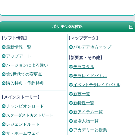
ポケモンSV攻略
【ソフト情報】
【マップデータ】
最新情報一覧
パルデア地方マップ
アップデート
【新要素・その他】
バージョンによる違い
テラスタル
第9世代での変更点
テラレイドバトル
購入特典・予約特典
イベントテラレイドバトル
新技一覧
【メインストーリー】
新特性一覧
チャンピオンロード
新アイテム一覧
スターダスト★ストリート
登場人物一覧
レジェンドルート
アカデミーと授業
ザ・ホームウェイ