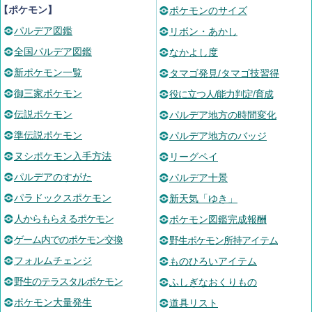
【ポケモン】
ポケモンのサイズ
パルデア図鑑
リボン・あかし
全国パルデア図鑑
なかよし度
新ポケモン一覧
タマゴ発見/タマゴ技習得
御三家ポケモン
役に立つ人/能力判定/育成
伝説ポケモン
パルデア地方の時間変化
準伝説ポケモン
パルデア地方のバッジ
ヌシポケモン入手方法
リーグペイ
パルデアのすがた
パルデア十景
パラドックスポケモン
新天気「ゆき」
人からもらえるポケモン
ポケモン図鑑完成報酬
ゲーム内でのポケモン交換
野生ポケモン所持アイテム
フォルムチェンジ
ものひろいアイテム
野生のテラスタルポケモン
ふしぎなおくりもの
ポケモン大量発生
道具リスト