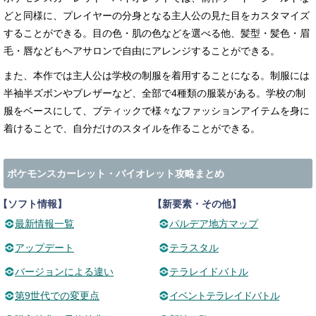
どと同様に、プレイヤーの分身となる主人公の見た目をカスタマイズ
することができる。目の色・肌の色などを選べる他、髪型・髪色・眉
毛・唇などもヘアサロンで自由にアレンジすることができる。
また、本作では主人公は学校の制服を着用することになる。制服には
半袖半ズボンやブレザーなど、全部で4種類の服装がある。学校の制
服をベースにして、ブティックで様々なファッションアイテムを身に
着けることで、自分だけのスタイルを作ることができる。
ポケモンスカーレット・バイオレット攻略まとめ
【ソフト情報】
【新要素・その他】
最新情報一覧
パルデア地方マップ
アップデート
テラスタル
バージョンによる違い
テラレイドバトル
第9世代での変更点
イベントテラレイドバトル