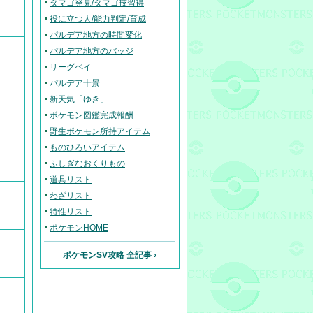
タマゴ発見/タマゴ技習得
役に立つ人/能力判定/育成
パルデア地方の時間変化
パルデア地方のバッジ
リーグペイ
パルデア十景
新天気「ゆき」
ポケモン図鑑完成報酬
野生ポケモン所持アイテム
ものひろいアイテム
ふしぎなおくりもの
道具リスト
わざリスト
特性リスト
ポケモンHOME
ポケモンSV攻略 全記事 ›