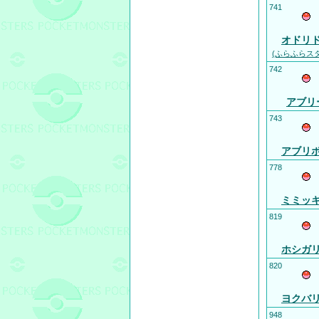
741
オドリ
(ふらふらス
742
アブリ
743
アブリ
778
ミミッ
819
ホシガ
820
ヨクバ
948