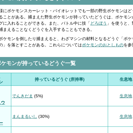
様にポケモンスカーレット・バイオレットでも一部の野生ポケモンはど
ることがある。捕まえた野生ポケモンが持っていたどうぐは、ポケモン
グに入れることができる。また、バトル中に技「
どろぼう
」を使うと、
捕まえることなくどうぐを入手することもできる。
ポケモンを倒したり捕まえると、わざマシンの材料となるどうぐ「ポケ
の」を落とすことがある。これらについては
ポケモンのおとしもの
を参
ポケモンが持っているどうぐ一覧
.
持っているどうぐ (所持率)
生息地
ン
でんきだま
(5%)
生息地
ュウ
まんまるいし
(30%)
生息地
ー