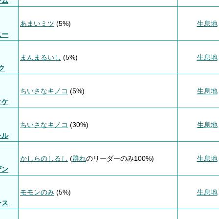
ーム
あまいミツ
(5%)
生息地
ニー
まんまるいし
(5%)
生息地
ク
ちいさなキノコ
(5%)
生息地
タケ
ちいさなキノコ
(30%)
生息地
レル
かしらのしるし
(
群れ
のリーダーのみ100%)
生息地
ザン
モモンのみ
(5%)
生息地
ース