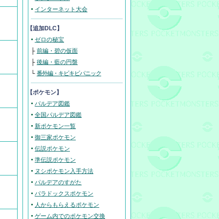
インターネット大会
【追加DLC】
ゼロの秘宝
├
前編・碧の仮面
├
後編・藍の円盤
└
番外編・キビキビパニック
【ポケモン】
パルデア図鑑
全国パルデア図鑑
新ポケモン一覧
御三家ポケモン
伝説ポケモン
準伝説ポケモン
ヌシポケモン入手方法
パルデアのすがた
パラドックスポケモン
人からもらえるポケモン
ゲーム内でのポケモン交換