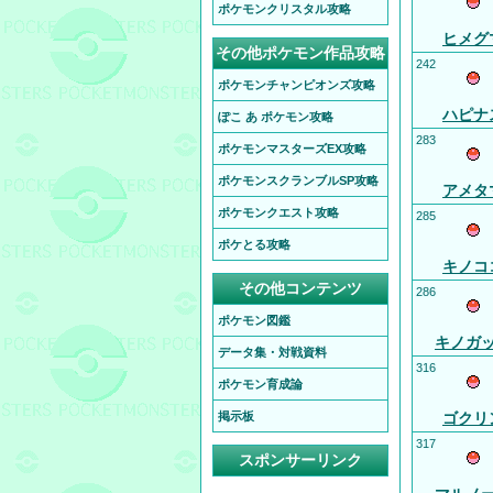
ポケモンクリスタル攻略
ヒメグ
その他ポケモン作品攻略
242
ポケモンチャンピオンズ攻略
ハピナ
ぽこ あ ポケモン攻略
283
ポケモンマスターズEX攻略
ポケモンスクランブルSP攻略
アメタ
ポケモンクエスト攻略
285
ポケとる攻略
キノコ
その他コンテンツ
286
ポケモン図鑑
キノガ
データ集・対戦資料
316
ポケモン育成論
掲示板
ゴクリ
317
スポンサーリンク