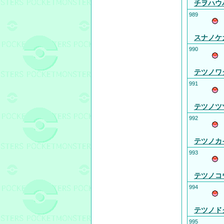
チヲハウ
989
スナノケ
990
テツノワ
991
テツノツ
992
テツノカ
993
テツノコ
994
テツノド
995