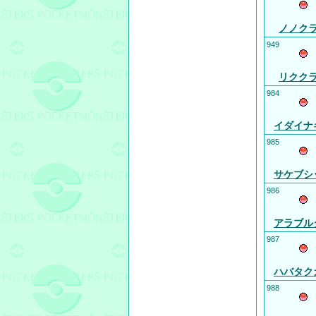
ノノク
949
リクク
984
イダイナ
985
サケブシ
986
アラブル
987
ハバタク
988