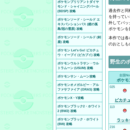
ポケモンブリリアントダイヤ
モンド・シャイニングパール
過去作と同
(BDSP) 攻略
を持ってい
ポケモンソード・シールド エ
外してバッ
キスパンションパス (鎧の孤
ポケモンを
島/冠の雪原) 攻略
ポケモンソード・シールド (剣
本作では各
盾) 攻略
のおとしも
ポケモン Let's Go! ピカチュ
ウ・イーブイ (ピカブイ) 攻略
野生の
ポケモンウルトラサン・ウル
トラムーン (USUM) 攻略
全国No
ポケモンサン・ムーン攻略
ポケモ
ポケモンオメガルビー・アル
025
ファサファイア (ORAS) 攻略
ポケモンX・Y攻略
ピカチ
ポケモンブラック2・ホワイト
113
2 (BW2) 攻略
ポケモンブラック・ホワイト
ラッキ
(BW) 攻略
216