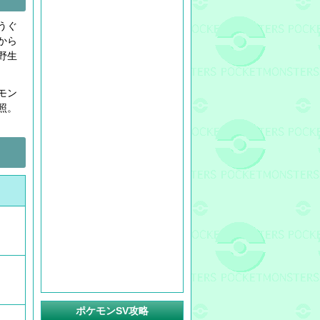
うぐ
から
野生
モン
照。
ポケモンSV攻略