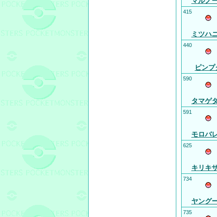
マルノ
415
ミツハ
440
ピンプ
590
タマゲ
591
モロバ
625
キリキ
734
ヤング
735