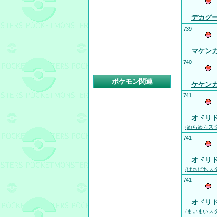
デカグ
739
マケン
740
ポケモン関連
ケケン
741
オドリ
(めらめらス
741
オドリ
(ぱちぱちス
741
オドリ
(まいまいス