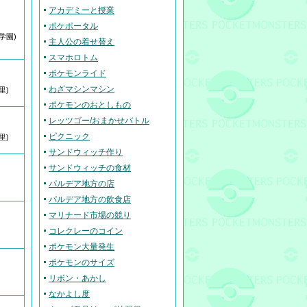
アカデミーと授業
ポケポータル
学園)
主人公の着せ替え
スマホロトム
ポケモンライド
わざマシンマシン
里)
ポケモンのおとしもの
レッツゴー/おまかせバトル
ピクニック
里)
サンドウィッチ作り
サンドウィッチの食材
パルデア地方の店
パルデア地方の飲食店
マリナード市場の競り
コレクレーのコイン
ポケモン大量発生
ポケモンのサイズ
リボン・あかし
なかよし度