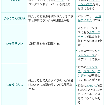
ジメンZ
ポケモンに持たせると
Zワザ
「ライ
大試練で
しまクイ
ジングランドオーバー」を使える。
ーン ハプウ
を倒し
た後にもらう
持たせると弱点を突かれたときに攻
バトルツリー
BP景
じゃくてんほけん
撃と特攻のランクが2段階上がる。
品アイテム
(32BP)
ポケモンセンター
内にある
カフェス
ペース
で飲み物を
頼むともらえる (金
シャラサブレ
状態異常を全て回復する。
曜日)
フェスサークル
ギ
フトショップ
よろ
ずデパートで購入
野生の
イシツブ
テ
、
ゴローン
、
デ
ンヂムシ
が所持し
ていることがある
持たせるとでんきタイプのわざを受
じゅうでんち
けたときに攻撃のランクが1段階上
野生の
エモンガ
(揺
がる。
れる木) とバトル後
にフィールドに落
ちていることがあ
る