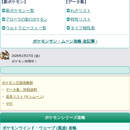
【新ポケモン】
【データ集】
新ポケモン一覧
わざリスト
アローラの姿のポケモン
特性リスト
ウルトラビースト一覧
タイプ相性表
ポケモンサン・ムーン攻略 全記事 ›
2026年2月27日 (金)
ポケモン30周年！
ポケモン王国攻略館
データ集・対戦資料
道具リスト (サンムーン)
サ行
ポケモンシリーズ攻略
ポケモンウインド・ウェーブ (風波) 攻略