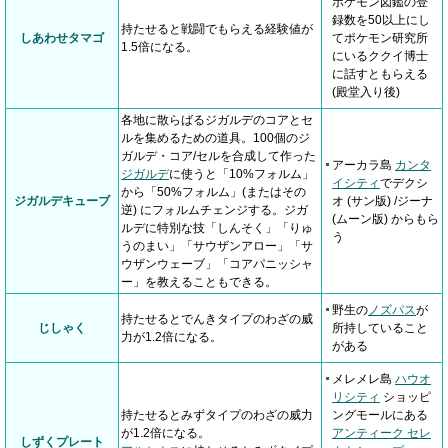
ポケモン図鑑の登
録数を50以上にし
持たせると戦闘でもらえる経験値が
しあわせタマゴ
てポケモン研究所
1.5倍になる。
にいるククイ博士
に話すともらえる
(殿堂入り後)
各地に散らばるジガルデのコアとセ
ルを集めるための道具。100個のジ
ガルデ・コア/セルを合成して作った
アーカラ島
カンタ
ジガルデ
に使うと「10%フォルム」
イシティ
でデクシ
から「50%フォルム」(またはその
ジガルデキューブ
オ (サン版) /ジーナ
逆) にフォルムチェンジする。ジガ
(ムーン版) からもら
ルデに特別な技「しんそく」「りゅ
う
うのまい」「サウザンアロー」「サ
ウザンウェーブ」「コアパニッシャ
ー」を教えることもできる。
野生の
ノズパス
が
持たせるとでんきタイプのわざの威
じしゃく
所持していること
力が1.2倍になる。
がある
メレメレ島
ハウオ
リシティ
ショッピ
持たせるとみずタイプのわざの威力
ングモールにある
が1.2倍になる。
アンティーク セレ
しずくプレート