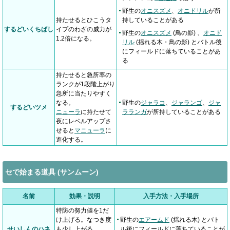
野生の
オニスズメ
、
オニドリル
が所
持たせるとひこうタ
持していることがある
するどいくちばし
イプのわざの威力が
野生の
オニスズメ
(鳥の影) 、
オニド
1.2倍になる。
リル
(揺れる木・鳥の影) とバトル後
にフィールドに落ちていることがあ
る
持たせると急所率の
ランクが1段階上がり
急所に当たりやすく
なる。
野生の
ジャラコ
、
ジャランゴ
、
ジャ
するどいツメ
ニューラ
に持たせて
ラランガ
が所持していることがある
夜にレベルアップさ
せると
マニューラ
に
進化する。
セで始まる道具 (サンムーン)
名前
効果・説明
入手方法・入手場所
特防の努力値を1だ
け上げる。なつき度
野生の
エアームド
(揺れる木) とバト
せいしんのハネ
も少し上がる。
ル後にフィールドに落ちていることが