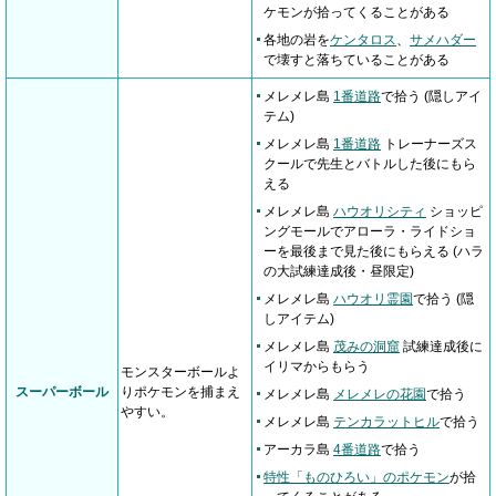
ケモンが拾ってくることがある
各地の岩を
ケンタロス
、
サメハダー
で壊すと落ちていることがある
メレメレ島
1番道路
で拾う (隠しアイ
テム)
メレメレ島
1番道路
トレーナーズス
クールで先生とバトルした後にもら
える
メレメレ島
ハウオリシティ
ショッピ
ングモールでアローラ・ライドショ
ーを最後まで見た後にもらえる (ハラ
の大試練達成後・昼限定)
メレメレ島
ハウオリ霊園
で拾う (隠
しアイテム)
メレメレ島
茂みの洞窟
試練達成後に
イリマからもらう
モンスターボールよ
スーパーボール
りポケモンを捕まえ
メレメレ島
メレメレの花園
で拾う
やすい。
メレメレ島
テンカラットヒル
で拾う
アーカラ島
4番道路
で拾う
特性「ものひろい」のポケモン
が拾