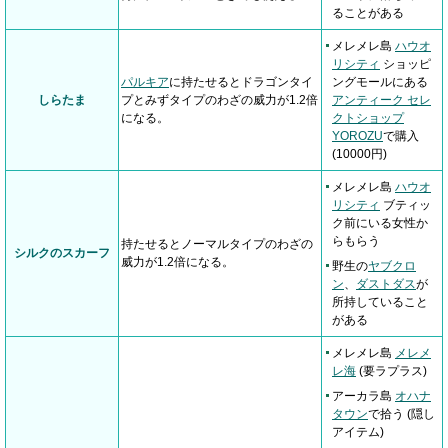
ることがある
メレメレ島
ハウオ
リシティ
ショッピ
パルキア
に持たせるとドラゴンタイ
ングモールにある
しらたま
プとみずタイプのわざの威力が1.2倍
アンティーク セレ
になる。
クトショップ
YOROZU
で購入
(10000円)
メレメレ島
ハウオ
リシティ
ブティッ
ク前にいる女性か
らもらう
持たせるとノーマルタイプのわざの
シルクのスカーフ
威力が1.2倍になる。
野生の
ヤブクロ
ン
、
ダストダス
が
所持していること
がある
メレメレ島
メレメ
レ海
(要ラプラス)
アーカラ島
オハナ
タウン
で拾う (隠し
アイテム)