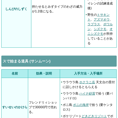
イレンの試練達成
持たせるとみずタイプのわざの威力
後)
しんぴのしずく
が1.2倍になる。
野生の
トサキン
ト
、
アズマオウ
、
ラプラス
、
ポワル
ン
、
シズクモ
、
オ
ニシズクモ
が所持
していることがあ
る
スで始まる道具 (サンムーン)
名前
効果・説明
入手方法・入手場所
ウラウラ島
ホクラニ岳
天文台の受付
に話しかけるともらえる
ウラウラ島
ハイナ砂漠
で拾う (要バ
ンバドロ)
フレンドリィショッ
ポニ島
ポニの海岸
で拾う (要ケンタ
すいせいのかけら
プで30000円で売れ
ロス)
る。
ポケリゾート
どきどきリゾート
でポ