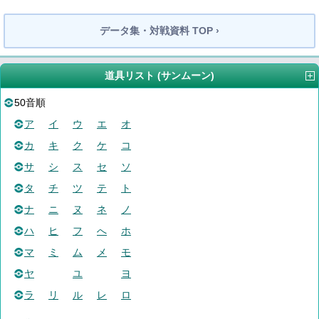
データ集・対戦資料 TOP ›
道具リスト (サンムーン)
50音順
ア
イ
ウ
エ
オ
カ
キ
ク
ケ
コ
サ
シ
ス
セ
ソ
タ
チ
ツ
テ
ト
ナ
ニ
ヌ
ネ
ノ
ハ
ヒ
フ
へ
ホ
マ
ミ
ム
メ
モ
ヤ
ユ
ヨ
ラ
リ
ル
レ
ロ