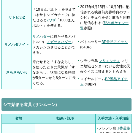
2017年4月15日～10月9日に配
「10まんボルト」を覚えて
信される映画前売券特典のサト
いるサトシピカチュウに持
サトピカZ
シピカチュウを受け取ると同時
たせると
Zワザ
「1000まん
に配信される (
配布ポケモン一
ボルト」を使える。
覧
参照)
サメハダー
に持たせるとバ
トル中に
メガサメハダー
に
バトルツリー
BP景品アイテム
サメハダナイト
メガシンカさせることがで
(64BP)
きる。
ウラウラ島
マリエシティ
マリ
持たせると「すなあらし」
エ地域センターにいる女性の天
を使ったときに天気が「す
候クイズに答えるともらえる
さらさらいわ
なあらし」状態になる時間
が5ターンから8ターンに長
ロイヤルドーム
BP景品アイテ
くなる。
ム
(48BP)
シで始まる道具 (サンムーン)
名前
効果・説明
入手方法・入手場所
メレメレ島
1番道路