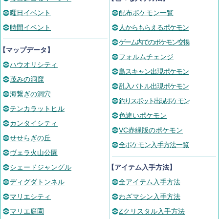
曜日イベント
配布ポケモン一覧
時間イベント
人からもらえるポケモン
ゲーム内でのポケモン交換
【マップデータ】
フォルムチェンジ
ハウオリシティ
島スキャン出現ポケモン
茂みの洞窟
乱入バトル出現ポケモン
海繋ぎの洞穴
釣りスポット出現ポケモン
テンカラットヒル
色違いポケモン
カンタイシティ
VC赤緑版のポケモン
せせらぎの丘
全ポケモン入手方法一覧
ヴェラ火山公園
シェードジャングル
【アイテム入手方法】
ディグダトンネル
全アイテム入手方法
マリエシティ
わざマシン入手方法
マリエ庭園
Zクリスタル入手方法