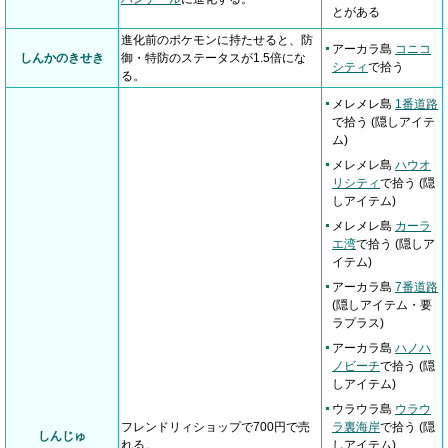
とがある
進化前のポケモンに持たせると、防
アーカラ島
コニコ
しんかのきせき
御・特防のステータスが1.5倍にな
シティ
で拾う
る。
メレメレ島
1番道路
で拾う (隠しアイテ
ム)
メレメレ島
ハウオ
リシティ
で拾う (隠
しアイテム)
メレメレ島
カーラ
エ湾
で拾う (隠しア
イテム)
アーカラ島
7番道路
(隠しアイテム・要
ラプラス)
アーカラ島
ハノハ
ノビーチ
で拾う (隠
しアイテム)
ウラウラ島
ウラウ
フレンドリィショップで700円で売
ラ裏海岸
で拾う (隠
しんじゅ
れる。
しアイテム)