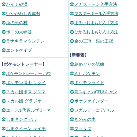
ハイナ砂漠
メガストーン入手方法
いかがわしき屋敷
マスターボール入手方法
海の民の村
まるいおまもり入手方法
ポニの大峡谷
ひかるおまもり入手方法
ラナキラマウンテン
金の王冠・銀の王冠
エンドケイブ
【新要素】
【ポケモントレーナー】
島めぐりの試練
ポケモントレーナー ハウ
ぬしポケモン
ポケモン博士 ククイ
ポケモンライド
スカル団ボス グズマ
島スキャン/QRスキャン
スカル団 グラジオ
ポケファインダー
エーテル代表 ルザミーネ
ジガルデ・コア/セル
しまキング ハラ
きのみの木
しまクイーン ライチ
マラサダ