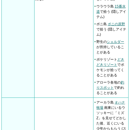
ウラウラ島
15番水
道
で拾う (隠しアイ
テム)
ポニ島
ポニの原野
で拾う (隠しアイテ
ム)
野生の
シェルダー
が所持しているこ
とがある
ポケリゾート
どき
どきリゾート
でポ
ケモンが拾ってく
ることがある
アローラ各地の
釣
りスポット
で釣れ
ることがある
アーカラ島
オハナ
牧場
南東にいるウ
ソッキーに「ミズ
Z」を見せてどかし
た後、近くにいる
少年からもらう (ス