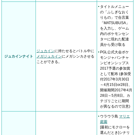
タイトルメニュー
の「ふしぎなおく
りもの」で合言葉
「MATSUBUSA」
を入力し、ゲーム
内のポケモンセン
ターに現れた配達
員から受け取る
ジュカイン
に持たせるとバトル中に
PGL公式大会ポケ
ジュカインナイト
メガジュカイン
にメガシンカさせる
モンジャパンチャ
ことができる。
ンピオンシップス
2017予選の参加賞
として配布 (参加受
付2017年3月30日
～4月15日or28日、
開催期間2017年4月
28日～5月8日。カ
テゴリごとに期間
が異なるので注意)
ウラウラ島
マリエ
庭園
[最初にモクローを
選んだとき]シナリ