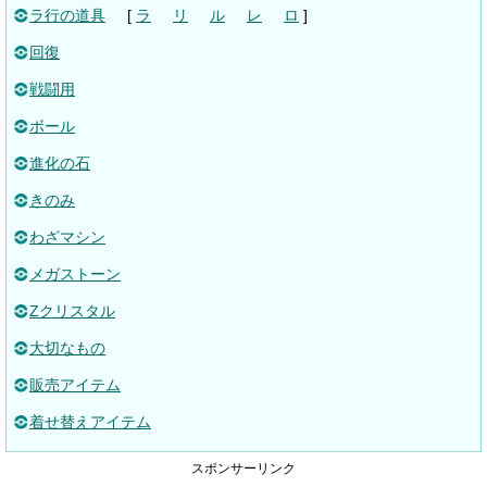
ラ行の道具
[
ラ
リ
ル
レ
ロ
]
回復
戦闘用
ボール
進化の石
きのみ
わざマシン
メガストーン
Zクリスタル
大切なもの
販売アイテム
着せ替えアイテム
スポンサーリンク