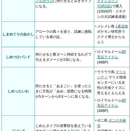
アルセウス
に持たせるとみずタイプ
クトショップ
になる。
YOROZU
で購入
(10000円・クチナ
シの大試練達成後)
メレメレ島
1番道路
アローラの島々を巡り、試練に挑戦
ポケモン研究所で
しまめぐりのあかし
している者の証。
ククイ博士からも
らう
ロイヤルドーム
BP
持たせると数ターン持続するわざで
しめつけバンド
景品アイテム
与えるダメージが2倍になる。
(48BP)
ウラウラ島
マリエ
シティ
マリエ地域
センターにいる女
持たせると「あまごい」を使ったと
性の天候クイズに
しめったいわ
きに天気が「あめ」状態になる時間
答えるともらえる
が5ターンから8ターンに長くなる。
ロイヤルドーム
BP
景品アイテム
(48BP)
ポニ島
ポニの大峡
じめんタイプの攻撃技を覚えている
谷