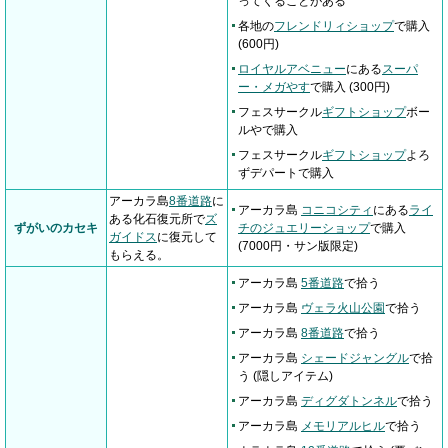
ってくることがある
各地の
フレンドリィショップ
で購入
(600円)
ロイヤルアベニュー
にある
スーパ
ー・メガやす
で購入 (300円)
フェスサークル
ギフトショップ
ボー
ルやで購入
フェスサークル
ギフトショップ
よろ
ずデパートで購入
アーカラ島
8番道路
に
アーカラ島
コニコシティ
にある
ライ
ある化石復元所で
ズ
ずがいのカセキ
チのジュエリーショップ
で購入
ガイドス
に復元して
(7000円・サン版限定)
もらえる。
アーカラ島
5番道路
で拾う
アーカラ島
ヴェラ火山公園
で拾う
アーカラ島
8番道路
で拾う
アーカラ島
シェードジャングル
で拾
う (隠しアイテム)
アーカラ島
ディグダトンネル
で拾う
アーカラ島
メモリアルヒル
で拾う