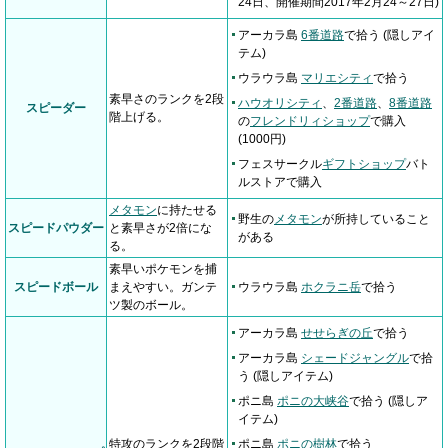
24日、開催期間2017年2月24～27日)
アーカラ島
6番道路
で拾う (隠しアイ
テム)
ウラウラ島
マリエシティ
で拾う
素早さのランクを2段
ハウオリシティ
、
2番道路
、
8番道路
スピーダー
階上げる。
の
フレンドリィショップ
で購入
(1000円)
フェスサークル
ギフトショップ
バト
ルストアで購入
メタモン
に持たせる
野生の
メタモン
が所持していること
スピードパウダー
と素早さが2倍にな
がある
る。
素早いポケモンを捕
スピードボール
まえやすい。ガンテ
ウラウラ島
ホクラニ岳
で拾う
ツ製のボール。
アーカラ島
せせらぎの丘
で拾う
アーカラ島
シェードジャングル
で拾
う (隠しアイテム)
ポニ島
ポニの大峡谷
で拾う (隠しア
イテム)
特攻のランクを2段階
ポニ島
ポニの樹林
で拾う