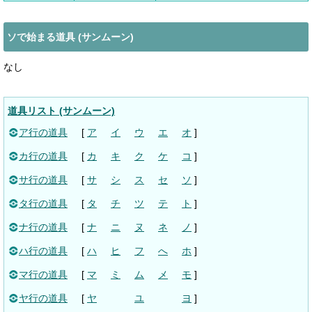
ソで始まる道具 (サンムーン)
なし
道具リスト (サンムーン)
ア行の道具
[
ア
イ
ウ
エ
オ
]
カ行の道具
[
カ
キ
ク
ケ
コ
]
サ行の道具
[
サ
シ
ス
セ
ソ
]
タ行の道具
[
タ
チ
ツ
テ
ト
]
ナ行の道具
[
ナ
ニ
ヌ
ネ
ノ
]
ハ行の道具
[
ハ
ヒ
フ
へ
ホ
]
マ行の道具
[
マ
ミ
ム
メ
モ
]
ヤ行の道具
[
ヤ
ユ
ヨ
]