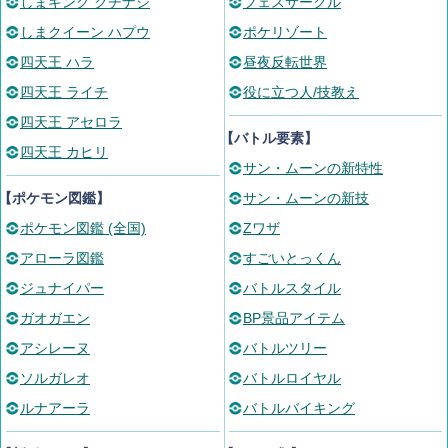
しまキング クチナシ
フェスサークル
しまクイーン ハプウ
ポケリゾート
四天王 ハラ
昼夜反転世界
四天王 ライチ
役に立つ人/技教え
四天王 アセロラ
【バトル要素】
四天王 カヒリ
サン・ムーンの新特性
【ポケモン図鑑】
サン・ムーンの新技
ポケモン図鑑 (全国)
Zワザ
アローラ図鑑
すごいとっくん
ジュナイパー
バトルスタイル
ガオガエン
BP景品アイテム
アシレーヌ
バトルツリー
ソルガレオ
バトルロイヤル
ルナアーラ
バトルバイキング