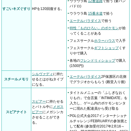
ウラウラ島
12番道路
で拾う (要バン
バドロ)
すごいキズぐすり
HPを120回復する。
ウラウラ島
15番水道
で拾う
エーテルパラダイス
で拾う
特性「ものひろい」のポケモン
が拾
ってくることがある
フェスサークル
ホラーハウス
で入手
フェスサークル
ギフトショップ
くす
りやで購入
各地の
フレンドリィショップ
で購入
(1500円)
シルヴァディ
に持た
エーテルパラダイス
2F保護区の北側
スチールメモリ
せるとはがねタイプ
でグラジオからもらう (殿堂入り後)
になる。
タイトルメニューの「ふしぎなおく
りもの」で合言葉「INTIMIDATE」を
スピアー
に持たせる
入力し、ゲーム内のポケモンセンタ
とバトル中に
メガス
ーに現れた配達員から受け取る
スピアナイト
ピアー
にメガシンカ
PGL公式大会2017インターナショナ
させることができ
ルチャレンジFEBRUARYの参加賞と
る。
して配布 (参加受付2017年2月16～