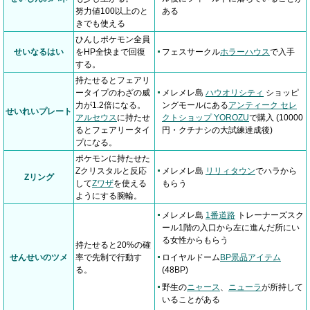
努力値100以上のと
ある
きでも使える
ひんしポケモン全員
せいなるはい
をHP全快まで回復
フェスサークル
ホラーハウス
で入手
する。
持たせるとフェアリ
ータイプのわざの威
メレメレ島
ハウオリシティ
ショッピ
力が1.2倍になる。
ングモールにある
アンティーク セレ
せいれいプレート
アルセウス
に持たせ
クトショップ YOROZU
で購入 (10000
るとフェアリータイ
円・クチナシの大試練達成後)
プになる。
ポケモンに持たせた
Zクリスタルと反応
メレメレ島
リリィタウン
でハラから
Zリング
して
Zワザ
を使える
もらう
ようにする腕輪。
メレメレ島
1番道路
トレーナーズスク
ール1階の入口から左に進んだ所にい
る女性からもらう
持たせると20%の確
せんせいのツメ
率で先制で行動す
ロイヤルドーム
BP景品アイテム
る。
(48BP)
野生の
ニャース
、
ニューラ
が所持して
いることがある