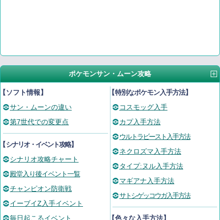
ポケモンサン・ムーン攻略
【ソフト情報】
【
特別なポケモン入手方法
】
サン・ムーンの違い
コスモッグ入手
第7世代での変更点
カプ入手方法
ウルトラビースト入手方法
【
シナリオ・イベント攻略
】
ネクロズマ入手方法
シナリオ攻略チャート
タイプ:ヌル入手方法
殿堂入り後イベント一覧
マギアナ入手方法
チャンピオン防衛戦
サトシゲッコウガ入手方法
イーブイZ入手イベント
毎日起こるイベント
【色々な入手方法】