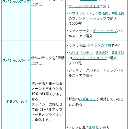
スペシャルアップ
上げる。
エーテルパラダイス
で拾う
ハウオリシティ
、
2番道路
、
8番道路
の
フレンドリィショップ
で購入
(1000円)
フェスサークル
ギフトショップ
バト
ルストアで購入
ウラウラ島
ウラウラの花園
で拾う
ハウオリシティ
、
2番道路
、
8番道路
特防のランクを2段階
の
フレンドリィショップ
で購入
スペシャルガード
上げる。
(2000円)
フェスサークル
ギフトショップ
バト
ルストアで購入
持たせると相手にダ
メージを与えたとき
10%の確率でひるま
せる。
野生の
ハギギシリ
が所持しているこ
するどいキバ
グライガー
に持たせ
とがある
て夜にレベルアップ
させると
グライオン
に進化する。
メレメレ島
3番道路
で拾う