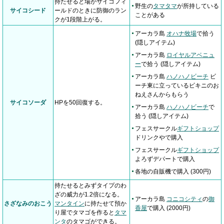
持たせると場がサイコフィ
野生の
タマタマ
が所持している
サイコシード
ールドのときに防御のラン
ことがある
クが1段階上がる。
アーカラ島
オハナ牧場
で拾う
(隠しアイテム)
アーカラ島
ロイヤルアベニュ
ー
で拾う (隠しアイテム)
アーカラ島
ハノハノビーチ
ビ
ーチ東に立っているビキニのお
ねえさんからもらう
サイコソーダ
HPを50回復する。
アーカラ島
ハノハノビーチ
で
拾う (隠しアイテム)
フェスサークル
ギフトショップ
ドリンクやで購入
フェスサークル
ギフトショップ
よろずデパートで購入
各地の自販機で購入 (300円)
持たせるとみずタイプのわ
ざの威力が1.2倍になる。
アーカラ島
コニコシティ
の
御
さざなみのおこう
マンタイン
に持たせて預か
香屋
で購入 (2000円)
り屋でタマゴを作ると
タマ
ンタ
のタマゴができる。