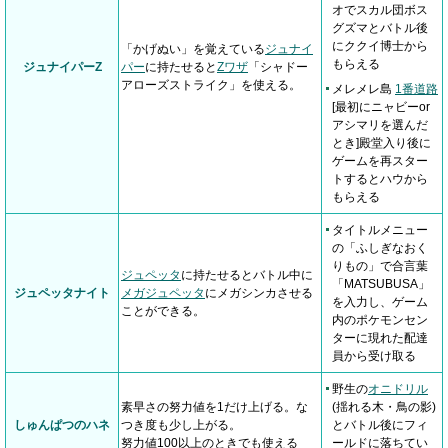
オでスカル団ボス
グズマとバトル後
にククイ博士から
「かげぬい」を覚えている
ジュナイ
もらえる
ジュナイパーZ
パー
に持たせると
Zワザ
「シャドー
アローズストライク」を使える。
メレメレ島
1番道路
[最初にニャビーor
アシマリを選んだ
とき]殿堂入り後に
ゲームを再スター
トするとハウから
もらえる
タイトルメニュー
の「ふしぎなおく
りもの」で合言葉
ジュペッタ
に持たせるとバトル中に
「MATSUBUSA」
ジュペッタナイト
メガジュペッタ
にメガシンカさせる
を入力し、ゲーム
ことができる。
内のポケモンセン
ターに現れた配達
員から受け取る
野生の
オニドリル
素早さの努力値を1だけ上げる。な
(揺れる木・鳥の影)
しゅんぱつのハネ
つき度も少し上がる。
とバトル後にフィ
努力値100以上のときでも使える
ールドに落ちてい