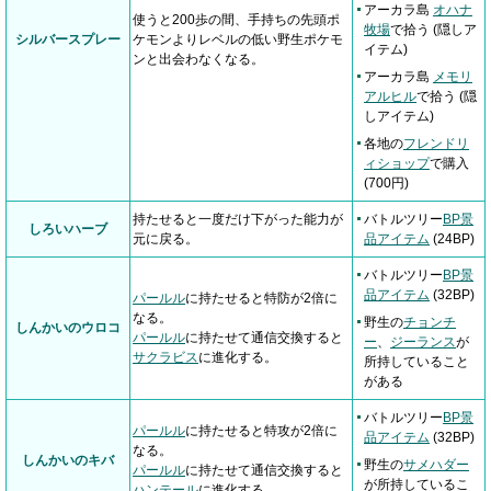
アーカラ島
オハナ
使うと200歩の間、手持ちの先頭ポ
牧場
で拾う (隠しア
シルバースプレー
ケモンよりレベルの低い野生ポケモ
イテム)
ンと出会わなくなる。
アーカラ島
メモリ
アルヒル
で拾う (隠
しアイテム)
各地の
フレンドリ
ィショップ
で購入
(700円)
持たせると一度だけ下がった能力が
バトルツリー
BP景
しろいハーブ
元に戻る。
品アイテム
(24BP)
バトルツリー
BP景
品アイテム
(32BP)
パールル
に持たせると特防が2倍に
なる。
野生の
チョンチ
しんかいのウロコ
パールル
に持たせて通信交換すると
ー
、
ジーランス
が
サクラビス
に進化する。
所持していること
がある
バトルツリー
BP景
パールル
に持たせると特攻が2倍に
品アイテム
(32BP)
なる。
しんかいのキバ
野生の
サメハダー
パールル
に持たせて通信交換すると
が所持しているこ
ハンテール
に進化する。