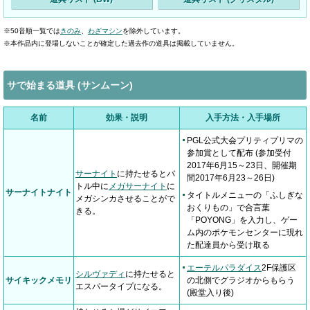
※50音順一覧では
きのみ
、
わざマシン
を除外しています。
※本作品内に登場しないことが確定した過去作の道具は掲載していません。
サで始まる道具 (サンムーン)
名前
効果・説明
入手方法・入手場所
PGL公式大会プリティプリマの
参加賞として配布 (参加受付
2017年6月15～23日、開催期
サーナイト
に持たせるとバ
間2017年6月23～26日)
トル中に
メガサーナイト
に
サーナイトナイト
タイトルメニューの「ふしぎな
メガシンカさせることがで
おくりもの」で合言葉
きる。
「POYONG」を入力し、ゲー
ム内のポケモンセンターに現れ
た配達員から受け取る
エーテルパラダイス
2F保護区
シルヴァディ
に持たせると
サイキックメモリ
の北側でグラジオからもらう
エスパータイプになる。
(殿堂入り後)