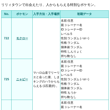
リリィタウンで出会えたり、人からもらえる特別なポケモン。
No.
ポケモン
入手方法・入手場所
初期データ
名前:任意
親:トレーナー名
ID:トレーナーID
レベル:5
722
モクロー
性別:ランダム (♂or♀)
性格:ランダム
個体値:ランダム
特性:しんりょく
持ち物:なし
名前:任意
親:トレーナー名
ID:トレーナーID
マハロ山道でリーリ
レベル:5
エと会った後、しま
725
ニャビー
性別:ランダム (♂or♀)
キングのハラからも
性格:ランダム
らえる (1匹選択) 。
個体値:ランダム
特性:もうか
持ち物:なし
名前:任意
親:トレーナー名