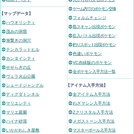
ゲーム内でのポケモン交換
【マップデータ】
フォルムチェンジ
ハウオリシティ
島スキャン出現ポケモン
茂みの洞窟
乱入バトル出現ポケモン
海繋ぎの洞穴
釣りスポット出現ポケモン
テンカラットヒル
色違いポケモン
カンタイシティ
VC赤緑版のポケモン
せせらぎの丘
全ポケモン入手方法一覧
ヴェラ火山公園
シェードジャングル
【アイテム入手方法】
ディグダトンネル
全アイテム入手方法
マリエシティ
わざマシン入手方法
マリエ庭園
Zクリスタル入手方法
ハイナ砂漠
メガストーン入手方法
いかがわしき屋敷
マスターボール入手方法