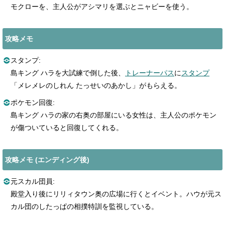
モクローを、主人公がアシマリを選ぶとニャビーを使う。
攻略メモ
スタンプ:
島キング ハラを大試練で倒した後、
トレーナーパス
に
スタンプ
「メレメレのしれん たっせいのあかし」がもらえる。
ポケモン回復:
島キング ハラの家の右奥の部屋にいる女性は、主人公のポケモン
が傷ついていると回復してくれる。
攻略メモ (エンディング後)
元スカル団員:
殿堂入り後にリリィタウン奥の広場に行くとイベント。ハウが元ス
カル団のしたっぱの相撲特訓を監視している。