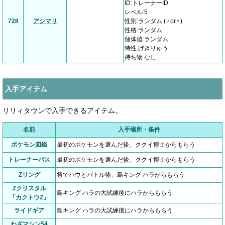
ID:トレーナーID
レベル:5
728
アシマリ
性別:ランダム (♂or♀)
性格:ランダム
個体値:ランダム
特性:げきりゅう
持ち物:なし
入手アイテム
リリィタウンで入手できるアイテム。
名前
入手場所・条件
ポケモン図鑑
最初のポケモンを選んだ後、ククイ博士からもらう
トレーナーパス
最初のポケモンを選んだ後、ククイ博士からもらう
Zリング
祭でハウとバトル後、島キング ハラからもらう
Zクリスタル
島キング ハラの大試練後にハラからもらう
「カクトウZ」
ライドギア
島キング ハラの大試練後にハラからもらう
わざマシン54