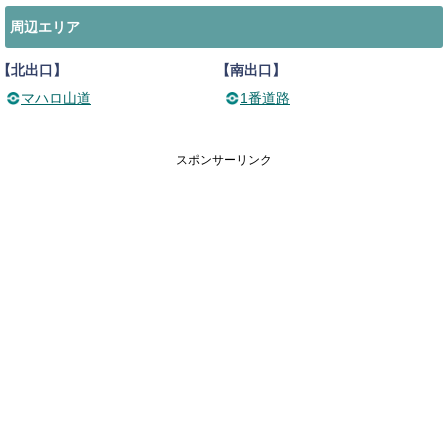
周辺エリア
【北出口】
【南出口】
マハロ山道
1番道路
スポンサーリンク