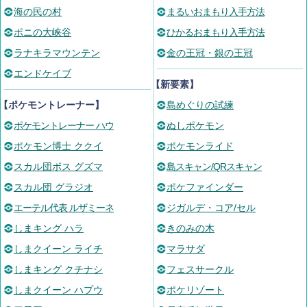
海の民の村
まるいおまもり入手方法
ポニの大峡谷
ひかるおまもり入手方法
ラナキラマウンテン
金の王冠・銀の王冠
エンドケイブ
【新要素】
【ポケモントレーナー】
島めぐりの試練
ポケモントレーナー ハウ
ぬしポケモン
ポケモン博士 ククイ
ポケモンライド
スカル団ボス グズマ
島スキャン/QRスキャン
スカル団 グラジオ
ポケファインダー
エーテル代表 ルザミーネ
ジガルデ・コア/セル
しまキング ハラ
きのみの木
しまクイーン ライチ
マラサダ
しまキング クチナシ
フェスサークル
しまクイーン ハプウ
ポケリゾート