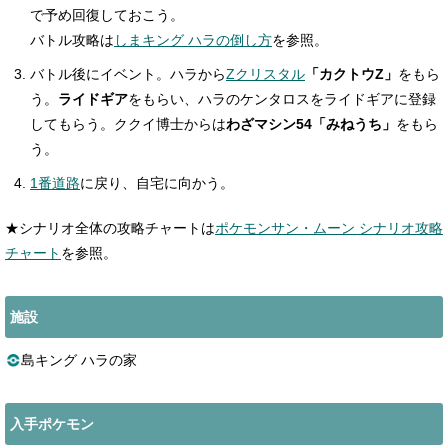
で予め回復しておこう。
バトル攻略は
しまキング ハラの倒し方
を参照。
バトル後にイベント。ハラから
Zクリスタル
「カクトウZ」
をもら
う。
ライドギア
をもらい、ハラのケンタロスをライドギアに登録
してもらう。ククイ博士からは
わざマシン54「みねうち」
をもら
う。
1番道路
に戻り、自宅に向かう。
★シナリオ全体の攻略チャートは
ポケモンサン・ムーン シナリオ攻略
チャート
を参照。
施設
島キング ハラの家
入手ポケモン