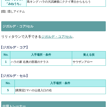
島キング ハラの大試練後にククイ博士からもらう
「みねうち」
[隠] : 隠しアイテム
ジガルデ・コア/セル
リリィタウンで入手できる
ジガルデ・コア/セル
。
【ジガルデ・コア】
No.
入手場所・条件
覚える技
1
ハラの家 右奥の部屋のテラス
サウザンアロー
【ジガルデ・セル】
No.
入手場所・条件
5
[夜限定] マハロ山道入口の右
出現トレーナー