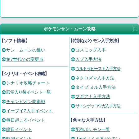
ポケモンサン・ムーン攻略
【ソフト情報】
【
特別なポケモン入手方法
】
サン・ムーンの違い
コスモッグ入手
第7世代での変更点
カプ入手方法
ウルトラビースト入手方法
【
シナリオ・イベント攻略
】
ネクロズマ入手方法
シナリオ攻略チャート
タイプ:ヌル入手方法
殿堂入り後イベント一覧
マギアナ入手方法
チャンピオン防衛戦
サトシゲッコウガ入手方法
イーブイZ入手イベント
毎日起こるイベント
【色々な入手方法】
曜日イベント
配布ポケモン一覧
時間イベント
人からもらえるポケモン