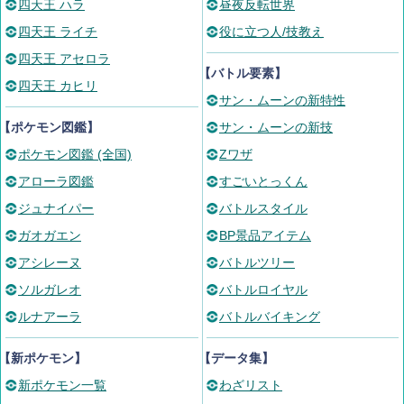
四天王 ハラ
昼夜反転世界
四天王 ライチ
役に立つ人/技教え
四天王 アセロラ
【バトル要素】
四天王 カヒリ
サン・ムーンの新特性
【ポケモン図鑑】
サン・ムーンの新技
ポケモン図鑑 (全国)
Zワザ
アローラ図鑑
すごいとっくん
ジュナイパー
バトルスタイル
ガオガエン
BP景品アイテム
アシレーヌ
バトルツリー
ソルガレオ
バトルロイヤル
ルナアーラ
バトルバイキング
【新ポケモン】
【データ集】
新ポケモン一覧
わざリスト