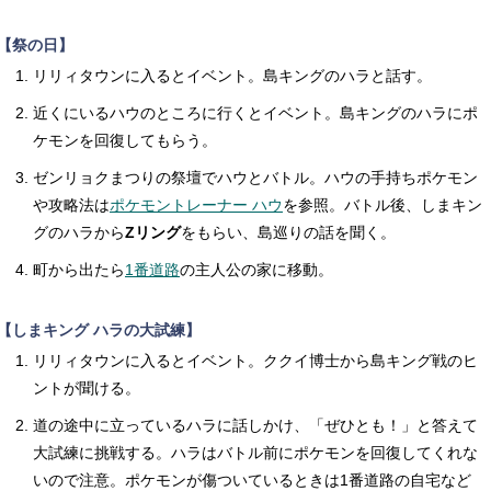
【祭の日】
リリィタウンに入るとイベント。島キングのハラと話す。
近くにいるハウのところに行くとイベント。島キングのハラにポ
ケモンを回復してもらう。
ゼンリョクまつりの祭壇でハウとバトル。ハウの手持ちポケモン
や攻略法は
ポケモントレーナー ハウ
を参照。バトル後、しまキン
グのハラから
Zリング
をもらい、島巡りの話を聞く。
町から出たら
1番道路
の主人公の家に移動。
【しまキング ハラの大試練】
リリィタウンに入るとイベント。ククイ博士から島キング戦のヒ
ントが聞ける。
道の途中に立っているハラに話しかけ、「ぜひとも！」と答えて
大試練に挑戦する。ハラはバトル前にポケモンを回復してくれな
いので注意。ポケモンが傷ついているときは1番道路の自宅など