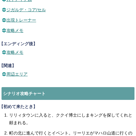
ジガルデ・コア/セル
出現トレーナー
攻略メモ
【エンディング後】
攻略メモ
【関連】
周辺エリア
シナリオ攻略チャート
【初めて来たとき】
リリィタウンに入ると、ククイ博士にしまキングを探してくれと
頼まれる。
町の北に進んで行くとイベント。リーリエがマハロ山道に行くの