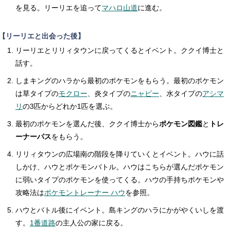
を見る。リーリエを追って
マハロ山道
に進む。
【リーリエと出会った後】
リーリエとリリィタウンに戻ってくるとイベント。ククイ博士と
話す。
しまキングのハラから最初のポケモンをもらう。最初のポケモン
は草タイプの
モクロー
、炎タイプの
ニャビー
、水タイプの
アシマ
リ
の3匹からどれか1匹を選ぶ。
最初のポケモンを選んだ後、ククイ博士から
ポケモン図鑑
と
トレ
ーナーパス
をもらう。
リリィタウンの広場南の階段を降りていくとイベント。ハウに話
しかけ、ハウとポケモンバトル。ハウはこちらが選んだポケモン
に弱いタイプのポケモンを使ってくる。ハウの手持ちポケモンや
攻略法は
ポケモントレーナー ハウ
を参照。
ハウとバトル後にイベント。島キングのハラにかがやくいしを渡
す。
1番道路
の主人公の家に戻る。