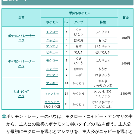
手持ちポケモン
名前
賞金
ポケモン
Lv.
タイプ
特性
くさ
モクロー
5
しんりょく
ひこう
ポケモントレーナー
100円
ハウ
ニャビー
5
ほのお
もうか
アシマリ
5
みず
げきりゅう
ピチュー
6
でんき
せいでんき
くさ
モクロー
7
しんりょく
ポケモントレーナー
ひこう
140円
ハウ
ニャビー
7
ほのお
もうか
アシマリ
7
みず
げきりゅう
やるき
マンキー
14
かくとう
いかりのつぼ
しまキング
あついしぼう
マクノシタ
14
かくとう
2400円
ハラ
こんじょう
マケンカニ
かいりきバサミ
15
かくとう
[カクトウZ]
てつのこぶし
ポケモントレーナーのハウは、モクロー・ニャビー・アシマリの中
から、主人公の最初のポケモンに弱いタイプの1匹を使う。主人公
が最初にモクローを選ぶとアシマリを、主人公がニャビーを選ぶと