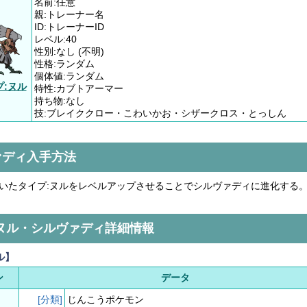
名前:任意
親:トレーナー名
ID:トレーナーID
レベル:40
性別:なし (不明)
性格:ランダム
個体値:ランダム
プ:ヌル
特性:カブトアーマー
持ち物:なし
技:ブレイククロー・こわいかお・シザークロス・とっしん
ァディ入手方法
いたタイプ:ヌルをレベルアップさせることでシルヴァディに進化する
:ヌル・シルヴァディ詳細情報
ル】
ン
データ
[分類]
じんこうポケモン