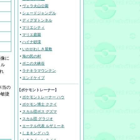
ヴェラ火山公園
シェードジャングル
ディグダトンネル
マリエシティ
マリエ庭園
ハイナ砂漠
いかがわしき屋敷
海の民の村
画像に
ポニの大峡谷
ヌル
ラナキラマウンテン
れ
エンドケイブ
本当の
【ポケモントレーナー】
の敏捷
ポケモントレーナー ハウ
ポケモン博士 ククイ
。
スカル団ボス グズマ
スカル団 グラジオ
エーテル代表 ルザミーネ
しまキング ハラ