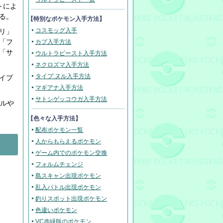
トによ
る。
【
特別なポケモン入手方法
】
コスモッグ入手
リ」
「フ
カプ入手方法
「サ
ウルトラビースト入手方法
ネクロズマ入手方法
タイプ:ヌル入手方法
イプ
マギアナ入手方法
サトシゲッコウガ入手方法
ヌルや
【色々な入手方法】
配布ポケモン一覧
人からもらえるポケモン
ゲーム内でのポケモン交換
フォルムチェンジ
島スキャン出現ポケモン
乱入バトル出現ポケモン
釣りスポット出現ポケモン
色違いポケモン
VC赤緑版のポケモン