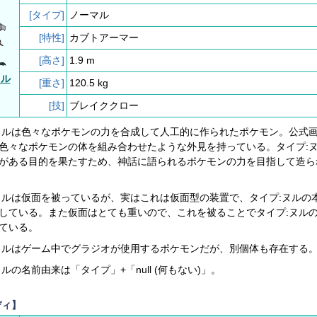
[タイプ]
ノーマル
[特性]
カブトアーマー
[高さ]
1.9 m
ヌル
[重さ]
120.5 kg
[技]
ブレイククロー
ヌルは色々なポケモンの力を合成して人工的に作られたポケモン。公式
色々なポケモンの体を組み合わせたような外見を持っている。タイプ:
がある目的を果たすため、神話に語られるポケモンの力を目指して造ら
ヌルは仮面を被っているが、実はこれは仮面型の装置で、タイプ:ヌルの
している。また仮面はとても重いので、これを被ることでタイプ:ヌル
ている。
ヌルはゲーム中でグラジオが使用するポケモンだが、別個体も存在する
ルの名前由来は「タイプ」+「null (何もない)」。
ディ】