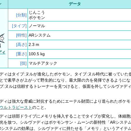
ン
データ
じんこう
[分類]
ポケモン
[タイプ]
ノーマル
[特性]
ARシステム
[高さ]
2.3 m
ディ
[重さ]
100.5 kg
[技]
マルチアタック
ディはタイプ:ヌルが進化したポケモン。タイプ:ヌル時代に被っていた
とで素早さが上がって野生的になり、最大限の力を発揮できるようにな
プ:ヌルは信頼するトレーナーを見つけると、仮面を外してシルヴァデ
ディは強大な脅威に対抗するためにエーテル財団により造られたポケモ
ウルトラビースト
のこと。
ディは頭部ドライブにメモリを挿入することでタイプが変化し、体細胞
光を放つ。シルヴァディはポケモンサン・ムーンの新特性「ARシステ
Rシステムの効果は、シルヴァディに持たせる「メモリ」というアイテ