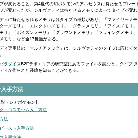
プが変わること。第4世代の幻ポケモンのアルセウスは持たせるプレー
プが変わったが、シルヴァディは持たせるメモリによってタイプが変わ
ディに持たせられるメモリは各タイプの種類があり、「ファイヤーメモ
ターメモリ」「エレクトロメモリ」「グラスメモリ」「アイスメモリ」
モリ」「ポイズンメモリ」「グラウンドメモリ」「フライングメモリ」
メモリ」など全17種類がある。
ディ専用技の「マルチアタック」は、シルヴァディのタイプに応じてタ
。
パラダイス
B2Fラボエリアの研究室にあるファイルを読むと、タイプ:
ディが作られた経緯を知ることができる。
ン入手方法
伝説・レアポケモン】
グ・コスモウム入手方法
方法
ビースト入手方法
マ入手方法