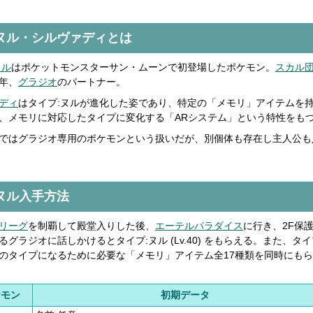
ヌル・シルヴァディとは
ヌル
はポケットモンスターサン・ムーンで初登場したポケモン。
スカル
年、
グラジオ
のパートナー。
ディ
はタイプ:ヌルが進化した姿であり、特定の「メモリ」アイテムを
、メモリに対応したタイプに変化する「ARシステム」という特性をも
ではグラジオ専用のポケモンという扱いだが、別個体も存在し主人公も
ヌル入手方法
リーグ
を制覇して殿堂入りした後、
エーテルパラダイス
に行き、2F保
るグラジオに話しかけるとタイプ:ヌル (Lv.40) をもらえる。また、タ
のタイプになるために必要な「メモリ」アイテム全17種類を同時にも
ケモン
初期データ