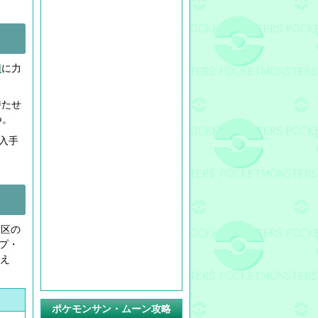
団
に力
持たせ
つ。
入手
護区の
イプ・
らえ
ポケモンサン・ムーン攻略