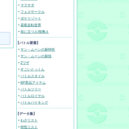
マラサダ
フェスサークル
ポケリゾート
昼夜反転世界
役に立つ人/技教え
【バトル要素】
サン・ムーンの新特性
サン・ムーンの新技
Zワザ
すごいとっくん
バトルスタイル
BP景品アイテム
バトルツリー
バトルロイヤル
バトルバイキング
【データ集】
わざリスト
特性リスト