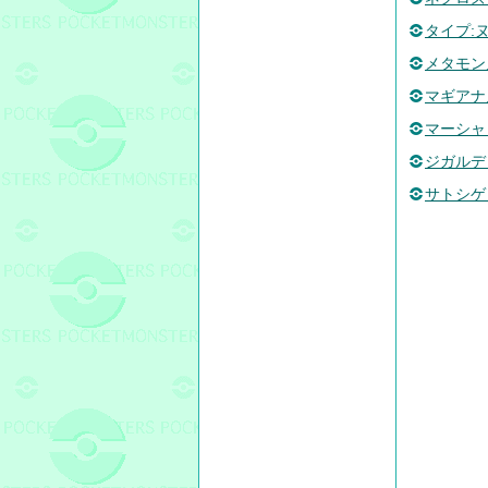
タイプ:
メタモン
マギアナ
マーシャ
ジガルデ
サトシゲ