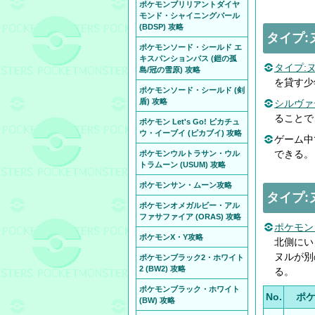
ポケモンブリリアントダイヤ
モンド・シャイニングパール
(BDSP) 攻略
タイプ:
ポケモンソード・シールド エ
キスパンションパス (鎧の孤
タイプ:
島/冠の雪原) 攻略
を貸す少
ポケモンソード・シールド (剣
盾) 攻略
シルヴァ
ることで
ポケモン Let's Go! ピカチュ
ウ・イーブイ (ピカブイ) 攻略
ゲーム中
できる。
ポケモンウルトラサン・ウル
トラムーン (USUM) 攻略
ポケモンサン・ムーン攻略
タイプ:
ポケモンオメガルビー・アル
ファサファイア (ORAS) 攻略
ポケモン
ポケモンX・Y攻略
北側にい
ヌルが別
ポケモンブラック2・ホワイト
2 (BW2) 攻略
る。
ポケモンブラック・ホワイト
No.
ポ
(BW) 攻略