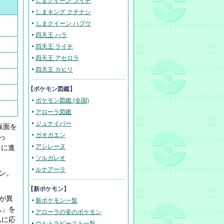
しまクイーン ライチ
しまキング クチナシ
しまクイーン ハプウ
四天王 ハラ
四天王 ライチ
四天王 アセロラ
四天王 カヒリ
【ポケモン図鑑】
ポケモン図鑑 (全国)
アローラ図鑑
ジュナイパー
仮面を
ガオガエン
っ
アシレーヌ
ィに進
ソルガレオ
ルナアーラ
ン。
【新ポケモン】
が異
新ポケモン一覧
ム」を
アローラの姿のポケモン
ムに応
ウルトラビースト一覧