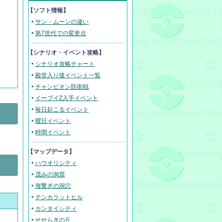
【ソフト情報】
サン・ムーンの違い
第7世代での変更点
【
シナリオ・イベント攻略
】
シナリオ攻略チャート
殿堂入り後イベント一覧
チャンピオン防衛戦
イーブイZ入手イベント
毎日起こるイベント
曜日イベント
時間イベント
。
【マップデータ】
ハウオリシティ
茂みの洞窟
海繋ぎの洞穴
テンカラットヒル
カンタイシティ
せせらぎの丘