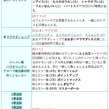
各ポケモンセンター
ンアイス
(水) ・
もりのヨウカン
(木) ・
シャラサブレ
(金)
・
フエンせんべい
(土) ・
ハートスイーツ
(日) の7種類があ
る。
[ポケマメ]
カフェスペースでお茶菓子をもらうとき、一緒にポケマ
メも12個もらえる。
[おおきいマラサダ]
ハウオリシティ
、
ロイヤルアベニュー
、
マリエシティ
に
各
マラサダショップ
あるマラサダショップで
おおきいマラサダ
を各店舗ごと
に1日1個350円で買える。
[IDくじ]
観光案内所内の左側のカウンターにある抽選コーナーで1
日1回IDくじを引ける。引いたくじのナンバーと持ってい
メレメレ島
るポケモン (ボックス内も対象) のIDが一致していると景
ハウオリシティ
品がもらえる。IDと一致した数ともらえる景品は以下。
アローラ観光案内所
IDと1つ一致 (4等) :
モーモーミルク
IDくじセンター
IDと2つ一致 (3等) :
ポイントアップ
IDと3つ一致 (2等) :
ポイントマックス
IDと4つ一致 (1等) :
ふしぎなアメ
IDと5つ一致 (特等) :
マスターボール
2番道路
3番道路
4番道路
5番道路