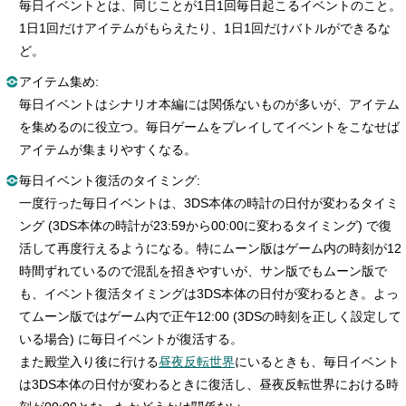
毎日イベントとは、同じことが1日1回毎日起こるイベントのこと。
1日1回だけアイテムがもらえたり、1日1回だけバトルができるな
ど。
アイテム集め:
毎日イベントはシナリオ本編には関係ないものが多いが、アイテム
を集めるのに役立つ。毎日ゲームをプレイしてイベントをこなせば
アイテムが集まりやすくなる。
毎日イベント復活のタイミング:
一度行った毎日イベントは、3DS本体の時計の日付が変わるタイミ
ング (3DS本体の時計が23:59から00:00に変わるタイミング) で復
活して再度行えるようになる。特にムーン版はゲーム内の時刻が12
時間ずれているので混乱を招きやすいが、サン版でもムーン版で
も、イベント復活タイミングは3DS本体の日付が変わるとき。よっ
てムーン版ではゲーム内で正午12:00 (3DSの時刻を正しく設定して
いる場合) に毎日イベントが復活する。
また殿堂入り後に行ける
昼夜反転世界
にいるときも、毎日イベント
は3DS本体の日付が変わるときに復活し、昼夜反転世界における時