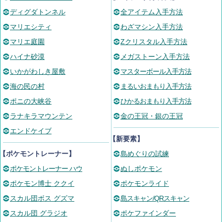
ディグダトンネル
全アイテム入手方法
マリエシティ
わざマシン入手方法
マリエ庭園
Zクリスタル入手方法
ハイナ砂漠
メガストーン入手方法
いかがわしき屋敷
マスターボール入手方法
海の民の村
まるいおまもり入手方法
ポニの大峡谷
ひかるおまもり入手方法
ラナキラマウンテン
金の王冠・銀の王冠
エンドケイブ
【新要素】
【ポケモントレーナー】
島めぐりの試練
ポケモントレーナー ハウ
ぬしポケモン
ポケモン博士 ククイ
ポケモンライド
スカル団ボス グズマ
島スキャン/QRスキャン
スカル団 グラジオ
ポケファインダー