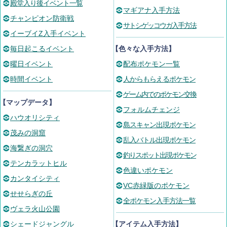
殿堂入り後イベント一覧
マギアナ入手方法
チャンピオン防衛戦
サトシゲッコウガ入手方法
イーブイZ入手イベント
毎日起こるイベント
【色々な入手方法】
曜日イベント
配布ポケモン一覧
時間イベント
人からもらえるポケモン
ゲーム内でのポケモン交換
【マップデータ】
フォルムチェンジ
ハウオリシティ
島スキャン出現ポケモン
茂みの洞窟
乱入バトル出現ポケモン
海繋ぎの洞穴
釣りスポット出現ポケモン
テンカラットヒル
色違いポケモン
カンタイシティ
VC赤緑版のポケモン
せせらぎの丘
全ポケモン入手方法一覧
ヴェラ火山公園
シェードジャングル
【アイテム入手方法】