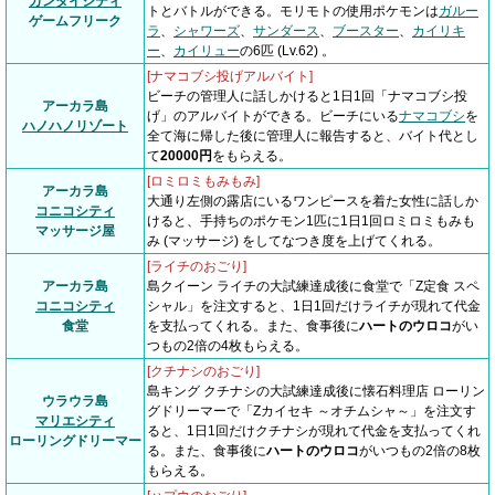
カンタイシティ
トとバトルができる。モリモトの使用ポケモンは
ガルー
ゲームフリーク
ラ
、
シャワーズ
、
サンダース
、
ブースター
、
カイリキ
ー
、
カイリュー
の6匹 (Lv.62) 。
[ナマコブシ投げアルバイト]
ビーチの管理人に話しかけると1日1回「ナマコブシ投
アーカラ島
げ」のアルバイトができる。ビーチにいる
ナマコブシ
を
ハノハノリゾート
全て海に帰した後に管理人に報告すると、バイト代とし
て
20000円
をもらえる。
[ロミロミもみもみ]
アーカラ島
大通り左側の露店にいるワンピースを着た女性に話しか
コニコシティ
けると、手持ちのポケモン1匹に1日1回ロミロミもみも
マッサージ屋
み (マッサージ) をしてなつき度を上げてくれる。
[ライチのおごり]
アーカラ島
島クイーン ライチの大試練達成後に食堂で「Z定食 スペ
コニコシティ
シャル」を注文すると、1日1回だけライチが現れて代金
食堂
を支払ってくれる。また、食事後に
ハートのウロコ
がい
つもの2倍の4枚もらえる。
[クチナシのおごり]
島キング クチナシの大試練達成後に懐石料理店 ローリン
ウラウラ島
グドリーマーで「Zカイセキ ～オチムシャ～」を注文す
マリエシティ
ると、1日1回だけクチナシが現れて代金を支払ってくれ
ローリングドリーマー
る。また、食事後に
ハートのウロコ
がいつもの2倍の8枚
もらえる。