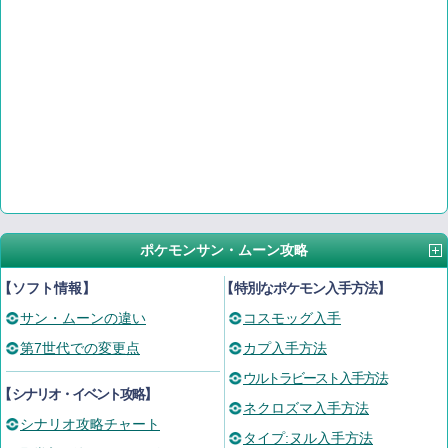
ポケモンサン・ムーン攻略
【ソフト情報】
【
特別なポケモン入手方法
】
サン・ムーンの違い
コスモッグ入手
第7世代での変更点
カプ入手方法
ウルトラビースト入手方法
【
シナリオ・イベント攻略
】
ネクロズマ入手方法
シナリオ攻略チャート
タイプ:ヌル入手方法