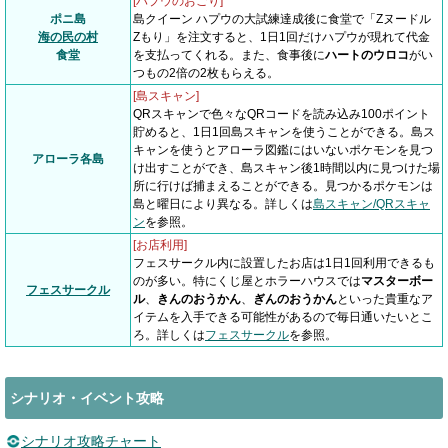
[ハプウのおごり]
ポニ島
島クイーン ハプウの大試練達成後に食堂で「Zヌードル
海の民の村
Zもり」を注文すると、1日1回だけハプウが現れて代金
食堂
を支払ってくれる。また、食事後に
ハートのウロコ
がい
つもの2倍の2枚もらえる。
[島スキャン]
QRスキャンで色々なQRコードを読み込み100ポイント
貯めると、1日1回島スキャンを使うことができる。島ス
キャンを使うとアローラ図鑑にはいないポケモンを見つ
アローラ各島
け出すことができ、島スキャン後1時間以内に見つけた場
所に行けば捕まえることができる。見つかるポケモンは
島と曜日により異なる。詳しくは
島スキャン/QRスキャ
ン
を参照。
[お店利用]
フェスサークル内に設置したお店は1日1回利用できるも
のが多い。特にくじ屋とホラーハウスでは
マスターボー
フェスサークル
ル
、
きんのおうかん
、
ぎんのおうかん
といった貴重なア
イテムを入手できる可能性があるので毎日通いたいとこ
ろ。詳しくは
フェスサークル
を参照。
シナリオ・イベント攻略
シナリオ攻略チャート