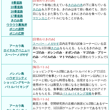
[日替わりきのみ]
8番道路
アローラ各地に生えている
きのみの木
の下に落ちている
10番道路
きのみ
を入手できる。きのみは全て拾い集めても、次の
16番道路
日になるとまた落ちている。まれにきのみを食べている
17番道路
マケンカニ
とバトルになることがある。
きのみ畑
ウラウラ裏海岸
ポニの原野
ポニの広野
[日替わりきのみ]
スーパー・メガやす
店内左手前の試食コーナーにいる店
アーカラ島
員から1日1個
きのみ
をもらえる。もらえるきのみは、
チ
ロイヤルアベニュー
ーゴのみ
・
オレンのみ
・
オボンのみ
・
マゴのみ
・
ブリー
スーパーメガやす
のみ
・
パイルのみ
・
マトマのみ
から日替わりランダムで1
つ。
[毎日バトル]
ショッピングモール2階にあるバトルバイキングで1日1
メレメレ島
回1200円で食事とバトルができる。10ターン以内にトレ
ハウオリシティ
ーナーと戦いながら料理を取る。出現するトレーナーの
ショッピングモール
使用ポケモンは殿堂入り後になると強化版になり、レベ
バトルバイキング
ルが高くなる。食事後に
げんきのかたまり
などのアイテ
ムをもらえる。詳細は
バトルバイキング攻略
を参照。
[毎日バトル]
殿堂入り後、空間研究所の左横の雑居ビル2階にあるゲー
アーカラ島
ムフリークで、1日1回ゲームディレクターであるモリモ