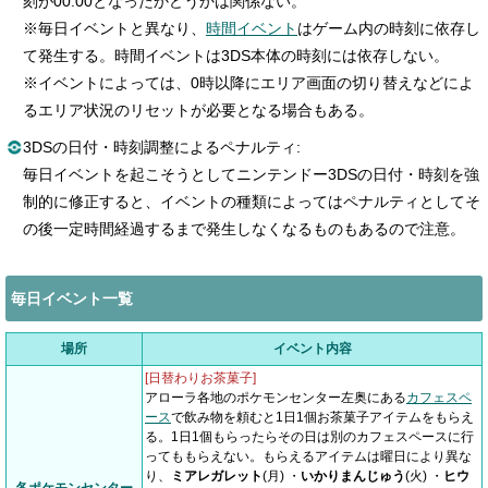
刻が00:00となったかどうかは関係ない。
※毎日イベントと異なり、
時間イベント
はゲーム内の時刻に依存し
て発生する。時間イベントは3DS本体の時刻には依存しない。
※イベントによっては、0時以降にエリア画面の切り替えなどによ
るエリア状況のリセットが必要となる場合もある。
3DSの日付・時刻調整によるペナルティ:
毎日イベントを起こそうとしてニンテンドー3DSの日付・時刻を強
制的に修正すると、イベントの種類によってはペナルティとしてそ
の後一定時間経過するまで発生しなくなるものもあるので注意。
毎日イベント一覧
場所
イベント内容
[日替わりお茶菓子]
アローラ各地のポケモンセンター左奥にある
カフェスペ
ース
で飲み物を頼むと1日1個お茶菓子アイテムをもらえ
る。1日1個もらったらその日は別のカフェスペースに行
ってももらえない。もらえるアイテムは曜日により異な
り、
ミアレガレット
(月) ・
いかりまんじゅう
(火) ・
ヒウ