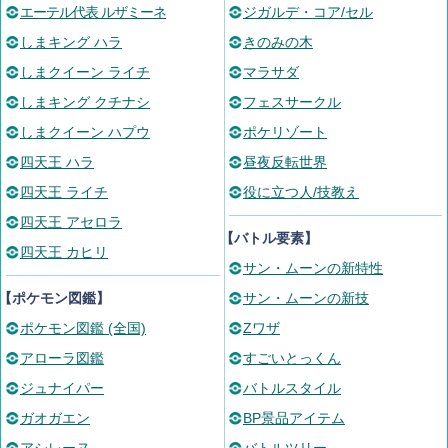
エーテル代表 ルザミーネ
ジガルデ・コア/セル
しまキング ハラ
きのみの木
しまクイーン ライチ
マラサダ
しまキング クチナシ
フェスサークル
しまクイーン ハプウ
ポケリゾート
四天王 ハラ
昼夜反転世界
四天王 ライチ
役に立つ人/技教え
四天王 アセロラ
【バトル要素】
四天王 カヒリ
サン・ムーンの新特性
【ポケモン図鑑】
サン・ムーンの新技
ポケモン図鑑 (全国)
Zワザ
アローラ図鑑
すごいとっくん
ジュナイパー
バトルスタイル
ガオガエン
BP景品アイテム