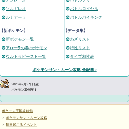
アシレーヌ
バトルツリー
ソルガレオ
バトルロイヤル
ルナアーラ
バトルバイキング
【新ポケモン】
【データ集】
新ポケモン一覧
わざリスト
アローラの姿のポケモン
特性リスト
ウルトラビースト一覧
タイプ相性表
ポケモンサン・ムーン攻略 全記事 ›
2026年2月27日 (金)
ポケモン30周年！
ポケモン王国攻略館
ポケモンサン・ムーン攻略
毎日起こるイベント