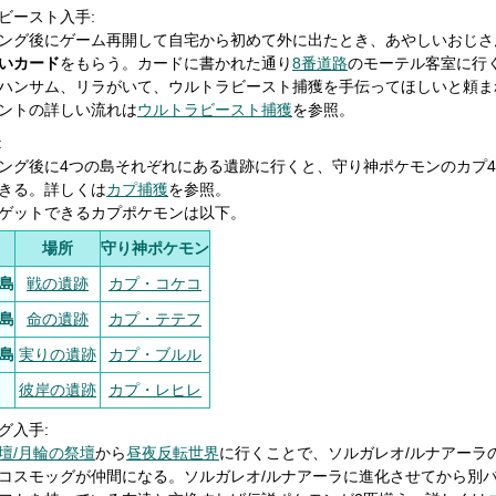
ビースト入手:
ング後にゲーム再開して自宅から初めて外に出たとき、あやしいおじさ
いカード
をもらう。カードに書かれた通り
8番道路
のモーテル客室に行
ハンサム、リラがいて、ウルトラビースト捕獲を手伝ってほしいと頼ま
ントの詳しい流れは
ウルトラビースト捕獲
を参照。
:
ング後に4つの島それぞれにある遺跡に行くと、守り神ポケモンのカプ
きる。詳しくは
カプ捕獲
を参照。
ゲットできるカプポケモンは以下。
場所
守り神ポケモン
島
戦の遺跡
カプ・コケコ
島
命の遺跡
カプ・テテフ
島
実りの遺跡
カプ・ブルル
彼岸の遺跡
カプ・レヒレ
グ入手:
壇/月輪の祭壇
から
昼夜反転世界
に行くことで、ソルガレオ/ルナアーラ
コスモッグが仲間になる。ソルガレオ/ルナアーラに進化させてから別