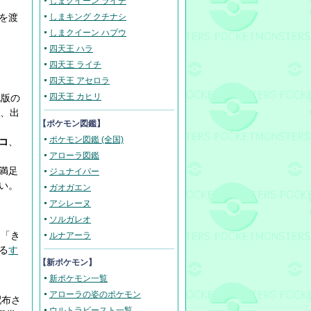
しまクイーン ライチ
を渡
しまキング クチナシ
しまクイーン ハプウ
四天王 ハラ
四天王 ライチ
四天王 アセロラ
四天王 カヒリ
化版の
れ、出
【ポケモン図鑑】
ポケモン図鑑 (全国)
コ
、
アローラ図鑑
満足
ジュナイパー
い。
ガオガエン
アシレーヌ
ソルガレオ
、「き
ルナアーラ
る
す
【新ポケモン】
新ポケモン一覧
アローラの姿のポケモン
配布さ
ウルトラビースト一覧