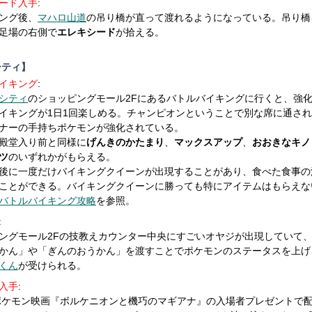
ード入手
:
ング後、
マハロ山道
の吊り橋が直って渡れるようになっている。吊り橋
足場の右側で
エレキシード
が拾える。
シティ】
イキング
:
シティ
のショッピングモール2Fにあるバトルバイキングに行くと、強
イキングが1日1回楽しめる。チャンピオンということで別な席に通さ
ナーの手持ちポケモンが強化されている。
殿堂入り前と同様に
げんきのかたまり
、
マックスアップ
、
おおきなキノ
ツ
のいずれかがもらえる。
後に一度だけバイキングクイーンが出現することがあり、食べた食事の
ことができる。バイキングクイーンに勝っても特にアイテムはもらえな
バトルバイキング攻略
を参照。
:
ングモール2Fの技教えカウンター中央にすごいオヤジが出現していて
かん」や「ぎんのおうかん」を渡すことでポケモンのステータスを上げ
くん
が受けられる。
入手
:
年ポケモン映画『ボルケニオンと機巧のマギアナ』の入場者プレゼントで