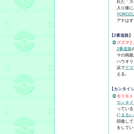
れた「ス
入り後に
YOROZ
アナはす
【2番道路】
グズマと
2番道路
マの両親
ハウオリ
浜で
グズ
える。
【カンタイ
モリモト
カンタイ
っている
に
まるい
回復して
をしてい