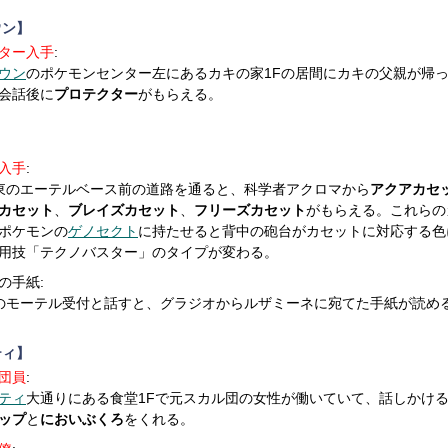
ウン】
ター入手
:
ウン
のポケモンセンター左にあるカキの家1Fの居間にカキの父親が帰
会話後に
プロテクター
がもらえる。
入手
:
東のエーテルベース前の道路を通ると、科学者アクロマから
アクアカセ
カセット
、
ブレイズカセット
、
フリーズカセット
がもらえる。これらの
ポケモンの
ゲノセクト
に持たせると背中の砲台がカセットに対応する色
用技「テクノバスター」のタイプが変わる。
の手紙:
のモーテル受付と話すと、グラジオからルザミーネに宛てた手紙が読め
ティ】
団員
:
ティ
大通りにある食堂1Fで元スカル団の女性が働いていて、話しかけ
ップ
と
においぶくろ
をくれる。