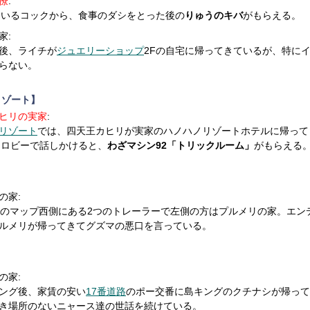
僚
:
にいるコックから、食事のダシをとった後の
りゅうのキバ
がもらえる。
家:
後、ライチが
ジュエリーショップ
2Fの自宅に帰ってきているが、特に
らない。
リゾート】
ヒリの実家
:
リゾート
では、四天王カヒリが実家のハノハノリゾートホテルに帰って
Fロビーで話しかけると、
わざマシン92「トリックルーム」
がもらえる
】
の家:
のマップ西側にある2つのトレーラーで左側の方はプルメリの家。エン
ルメリが帰ってきてグズマの悪口を言っている。
】
の家:
ング後、家賃の安い
17番道路
のポー交番に島キングのクチナシが帰って
き場所のないニャース達の世話を続けている。