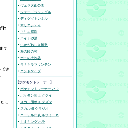
ヴェラ火山公園
シェードジャングル
ディグダトンネル
マリエシティ
がわ
マリエ庭園
ハイナ砂漠
いかがわしき屋敷
まで
海の民の村
ポニの大峡谷
ラナキラマウンテン
ルでき
エンドケイブ
。
【ポケモントレーナー】
ポケモントレーナー ハウ
ポケモン博士 ククイ
したっ
スカル団ボス グズマ
スカル団 グラジオ
エーテル代表 ルザミーネ
しまキング ハラ