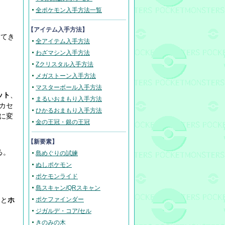
全ポケモン入手方法一覧
【アイテム入手方法】
ってき
全アイテム入手方法
わざマシン入手方法
Zクリスタル入手方法
メガストーン入手方法
マスターボール入手方法
ット
、
まるいおまもり入手方法
カセ
ひかるおまもり入手方法
に変
金の王冠・銀の王冠
【新要素】
る。
島めぐりの試練
ぬしポケモン
ポケモンライド
島スキャン/QRスキャン
ると
ホ
ポケファインダー
ジガルデ・コア/セル
きのみの木