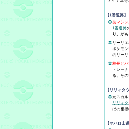
アイテムを
【1番道路】
技マシン
1番道路
り」
がも
リーリエ
ポケモン
のリーリ
校長とバ
トレーナ
る。その
【リリィタ
元スカル
リリィタ
ぱの相撲
【マハロ山