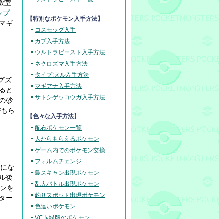
殿堂
ップ
【
特別なポケモン入手方法
】
のマギ
コスモッグ入手
カプ入手方法
ウルトラビースト入手方法
ネクロズマ入手方法
タイプ:ヌル入手方法
グズ
マギアナ入手方法
ると
サトシゲッコウガ入手方法
の砂
がもら
【色々な入手方法】
配布ポケモン一覧
人からもらえるポケモン
ゲーム内でのポケモン交換
フォルムチェンジ
スにな
島スキャン出現ポケモン
ル後
乱入バトル出現ポケモン
モンを
釣りスポット出現ポケモン
ター
色違いポケモン
VC赤緑版のポケモン