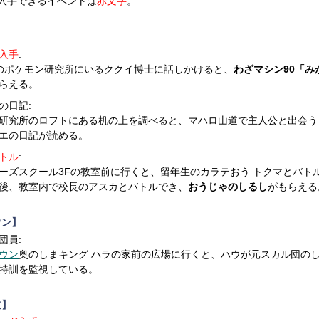
入手できるイベントは
赤文字
。
入手
:
のポケモン研究所にいるククイ博士に話しかけると、
わざマシン90「み
らえる。
の日記:
研究所のロフトにある机の上を調べると、マハロ山道で主人公と出会う
エの日記が読める。
トル
:
ーズスクール3Fの教室前に行くと、留年生のカラテおう トクマとバト
後、教室内で校長のアスカとバトルでき、
おうじゃのしるし
がもらえる
ウン】
団員:
ウン
奥のしまキング ハラの家前の広場に行くと、ハウが元スカル団の
特訓を監視している。
道】