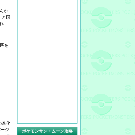
んか
くと国
れ
4匹を
の進化
バージ
ポケモンサン・ムーン攻略