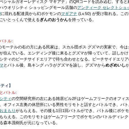
ペシャルガオーレディスク マギアナ」のQRコードを読み込む。すると
ハウオリシティ ショッピングモール店舗の
アンティーク セレクトショ
U
に現れる配達員から幻ポケモンの
マギアナ
(Lv.50) が受け取れる。こ
ごいとっくんで使える
ぎんのおうかん
を持っている。
バトル
:
のモーテルの右の方にある民家は、スカル団ボス グズマの実家で、今は
が住んでいる。エンディング後に来るとグズマが帰っていて、話しかけ
シティのビーチサイドエリアで待ち合わせとなる。ビーチサイドエリア
マ
とバトル後、島キング ハラがグズマを諭し、グズマから
めざめいし
シティ】
とバトル
:
シティ
の空間研究所の左にある雑居ビル2Fはゲームフリークのオフィ
。オフィス左奥の休憩所にいる男性モリモトと話すとバトルでき、バト
おまもり
がもらえる。その後も1日1回バトルができ、バトル後にポケ
もらえる。このモリモトはゲームフリークでポケモンのバトルディレク
る森本茂樹氏が元になっている。