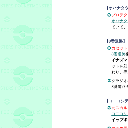
【オハナタ
プロテク
オハナタ
ていて、
【8番道路】
カセット
8番道路
イナズマ
ットを幻
わり、専
グラジオ
8番道路
【コニコシ
元スカル
コニコシ
イップポ