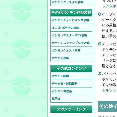
ョンのソ
ポケモンクリスタル攻略
ッグ入手
その他ポケモン作品攻略
イーブイ
ゲームク
ポケモンチャンピオンズ攻略
いる男性
ぽこ あ ポケモン攻略
始まる。
ポケモンマスターズEX攻略
使い手の
ポケモンスクランブルSP攻略
チャンピ
ポケモン
ポケモンクエスト攻略
チャンピ
ポケとる攻略
リーグに
場となる
その他コンテンツ
バトルツ
ポケモン図鑑
ポケモン
データ集・対戦資料
では強敵
トルツリ
ポケモン育成論
掲示板
その他
スポンサーリンク