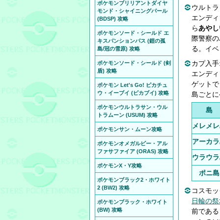
ポケモンブリリアントダイヤ
ウルトラ
モンド・シャイニングパール
エンディ
(BDSP) 攻略
ら
あやし
ポケモンソード・シールド エ
際警察の
キスパンションパス (鎧の孤
る。イベ
島/冠の雪原) 攻略
カプ入手
ポケモンソード・シールド (剣
盾) 攻略
エンディ
ゲットで
ポケモン Let's Go! ピカチュ
ウ・イーブイ (ピカブイ) 攻略
島ごとに
ポケモンウルトラサン・ウル
島
トラムーン (USUM) 攻略
メレメレ
ポケモンサン・ムーン攻略
アーカラ
ポケモンオメガルビー・アル
ファサファイア (ORAS) 攻略
ウラウラ
ポケモンX・Y攻略
ポニ島
ポケモンブラック2・ホワイト
2 (BW2) 攻略
コスモッ
日輪の祭
ポケモンブラック・ホワイト
(BW) 攻略
前である