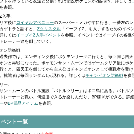
フトを持っている友達と交換すれば伝説ポケモンが2匹揃う。詳しくは
を参照。
Z入手:
リア後に
ロイヤルアベニュー
のスーパー・メガやすに行き、一番左のレ
カゲトラと話すと、
Zクリスタル
「イーブイZ」を入手するためのイベ
詳しくは
イーブイZ入手イベント
を参照。イベントではイーブイの各進
トレーナー達を倒していく。
オン防衛戦:
過去作では、エンディング後にポケモンリーグに行くと、毎回同じ四天
オンと再戦になった。ポケモンサン・ムーンではゲームクリア後にポケ
行くと、四天王を倒してから主人公はチャンピオンとして挑戦者を受け
。挑戦者は毎回ランダム1人現れる。詳しくは
チャンピオン防衛戦
を参
リー:
サン・ムーンのバトル施設「バトルツリー」はポニ島にある。バトルツ
トレーナーと戦い、何連勝できるか楽しんだり、BP稼ぎができる。詳
ー
や
BP景品アイテム
を参照。
イベント一覧