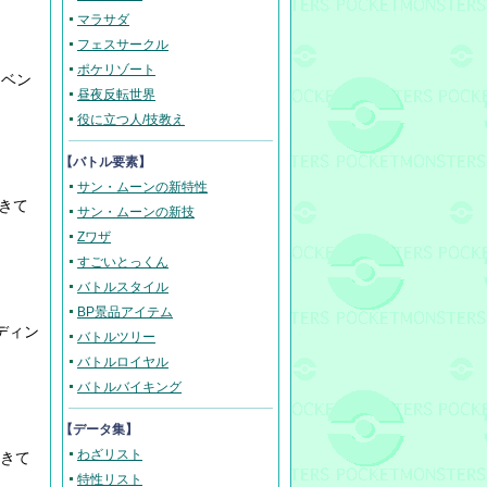
マラサダ
フェスサークル
ポケリゾート
イベン
昼夜反転世界
役に立つ人/技教え
【バトル要素】
サン・ムーンの新特性
きて
サン・ムーンの新技
。
Zワザ
すごいとっくん
バトルスタイル
BP景品アイテム
ディン
バトルツリー
バトルロイヤル
バトルバイキング
【データ集】
わざリスト
きて
特性リスト