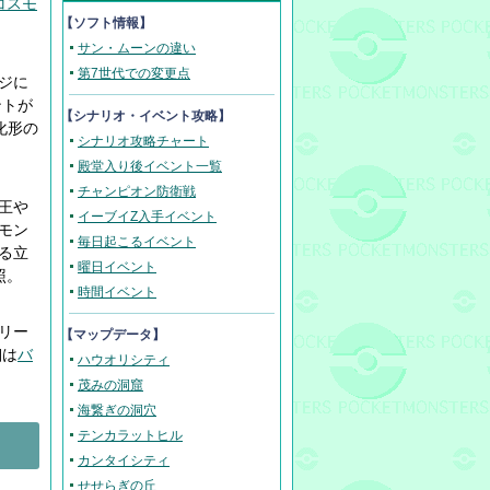
コスモ
【ソフト情報】
サン・ムーンの違い
第7世代での変更点
ジに
ントが
【
シナリオ・イベント攻略
】
化形の
シナリオ攻略チャート
殿堂入り後イベント一覧
チャンピオン防衛戦
王や
イーブイZ入手イベント
モン
毎日起こるイベント
る立
曜日イベント
照。
時間イベント
リー
【マップデータ】
細は
バ
ハウオリシティ
茂みの洞窟
海繋ぎの洞穴
テンカラットヒル
カンタイシティ
せせらぎの丘