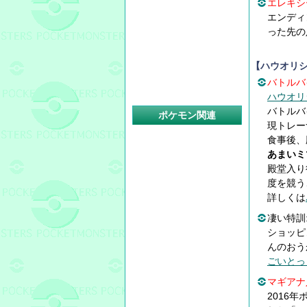
エレキシ
エンディ
った先の
【ハウオリ
バトルバ
ハウオリ
バトルバ
ポケモン関連
現トレー
食事後、
あまいミ
殿堂入り
度を競う
詳しくは
凄い特訓
ショッピ
んのおう
ごいとっ
マギアナ
2016