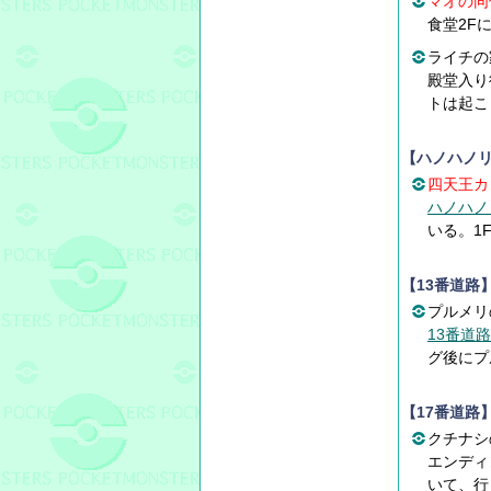
マオの同
食堂2F
ライチの
殿堂入り
トは起こ
【ハノハノ
四天王カ
ハノハノ
いる。1
【13番道路
プルメリ
13番道路
グ後にプ
【17番道路
クチナシ
エンディ
いて、行