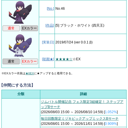
[
No.
]
No.46
[
作品
]
[5] ブラック・ホワイト
(四天王)
[実装日]
2019/07/24
(ver 0.0.1 β)
[
初期★
]
★★★★☆
☆EX
※EXカラー衣装は
★6EX
に★アップすると着用できる。
【仲間にする方法】
分類
詳細
ジムバトル開催記念 フェス限定3組確定！ ステップア
ップBサーチ
(2026/08/03 15:00 ～ 2026/08/10 14:59) [
1.052%
]
毎日回数限定ミヅキピックアップミックスBサーチ
(2026/08/01 15:00 ～ 2026/11/01 14:59) [
0.909%
]