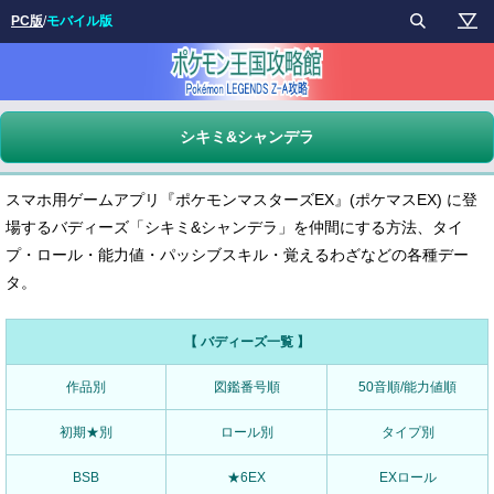
PC版
/
モバイル版
シキミ&シャンデラ
スマホ用ゲームアプリ『ポケモンマスターズEX』(ポケマスEX) に登
場するバディーズ「シキミ&シャンデラ」を仲間にする方法、タイ
プ・ロール・能力値・パッシブスキル・覚えるわざなどの各種デー
タ。
【 バディーズ一覧 】
作品別
図鑑番号順
50音順/能力値順
初期★別
ロール別
タイプ別
BSB
★6EX
EXロール