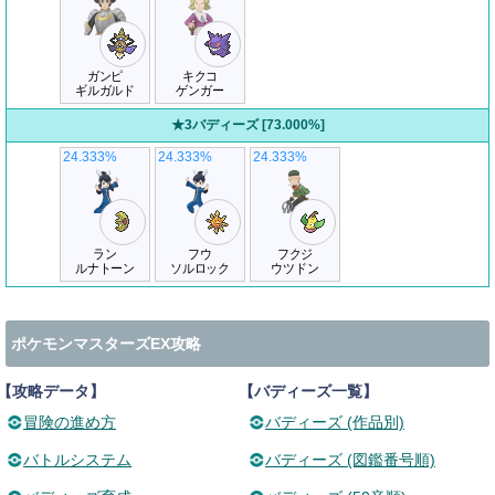
ガンピ
キクコ
ギルガルド
ゲンガー
★3バディーズ [73.000%]
24.333%
24.333%
24.333%
ラン
フウ
フクジ
ルナトーン
ソルロック
ウツドン
ポケモンマスターズEX攻略
【攻略データ】
【バディーズ一覧】
冒険の進め方
バディーズ (作品別)
バトルシステム
バディーズ (図鑑番号順)