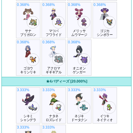
0.368%
0.368%
0.368%
0.368%
サナ
マツバ
メリッサ
ゴジカ
ブリガロン
フワライド
ムウマージ
シンボラー
0.368%
0.368%
0.368%
ゴヨウ
アクロマ
オニオン
キリンリキ
ギギギアル
ゲンガー
★4バディーズ [20.000%]
3.333%
3.333%
3.333%
3.333%
シキミ
ナタネ
ネジキ
イツキ
シャンデラ
ロズレイド
ドータクン
ネイティオ
3.333%
3.333%