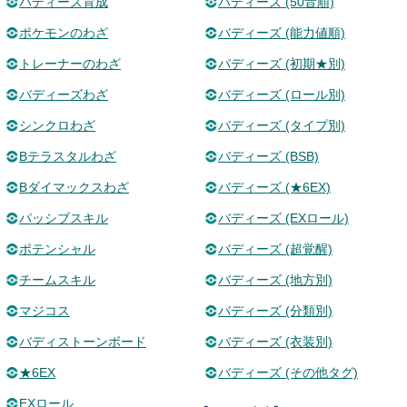
バディーズ育成
バディーズ (50音順)
ポケモンのわざ
バディーズ (能力値順)
トレーナーのわざ
バディーズ (初期★別)
バディーズわざ
バディーズ (ロール別)
シンクロわざ
バディーズ (タイプ別)
Bテラスタルわざ
バディーズ (BSB)
Bダイマックスわざ
バディーズ (★6EX)
パッシブスキル
バディーズ (EXロール)
ポテンシャル
バディーズ (超覚醒)
チームスキル
バディーズ (地方別)
マジコス
バディーズ (分類別)
バディストーンボード
バディーズ (衣装別)
★6EX
バディーズ (その他タグ)
EXロール