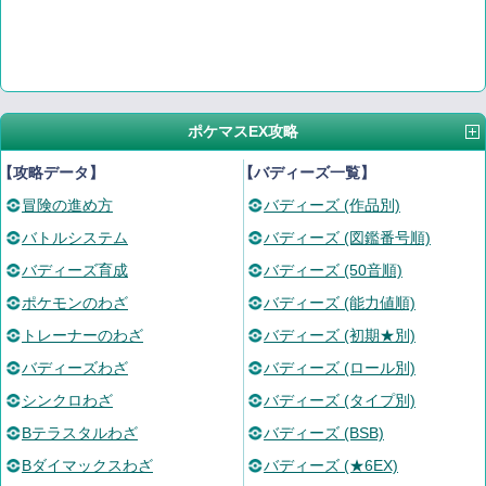
ポケマスEX攻略
【攻略データ】
【バディーズ一覧】
冒険の進め方
バディーズ (作品別)
バトルシステム
バディーズ (図鑑番号順)
バディーズ育成
バディーズ (50音順)
ポケモンのわざ
バディーズ (能力値順)
トレーナーのわざ
バディーズ (初期★別)
バディーズわざ
バディーズ (ロール別)
シンクロわざ
バディーズ (タイプ別)
Bテラスタルわざ
バディーズ (BSB)
Bダイマックスわざ
バディーズ (★6EX)