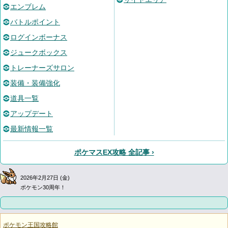
エンブレム
バトルポイント
ログインボーナス
ジュークボックス
トレーナーズサロン
装備・装備強化
道具一覧
アップデート
最新情報一覧
ポケマスEX攻略 全記事 ›
2026年2月27日 (金)
ポケモン30周年！
ポケモン王国攻略館