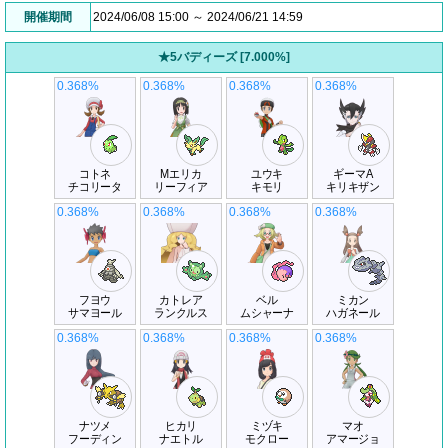
開催期間
2024/06/08 15:00 ～ 2024/06/21 14:59
★5バディーズ [7.000%]
0.368%
0.368%
0.368%
0.368%
コトネ
Mエリカ
ユウキ
ギーマA
チコリータ
リーフィア
キモリ
キリキザン
0.368%
0.368%
0.368%
0.368%
フヨウ
カトレア
ベル
ミカン
サマヨール
ランクルス
ムシャーナ
ハガネール
0.368%
0.368%
0.368%
0.368%
ナツメ
ヒカリ
ミヅキ
マオ
フーディン
ナエトル
モクロー
アマージョ