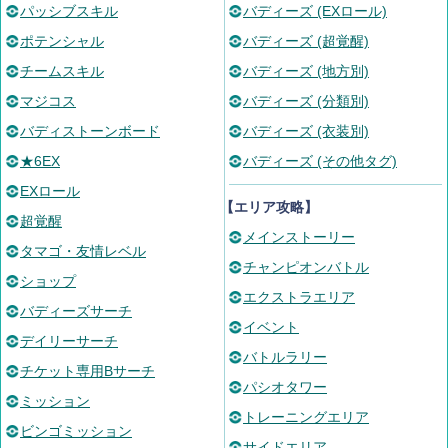
パッシブスキル
バディーズ (EXロール)
ポテンシャル
バディーズ (超覚醒)
チームスキル
バディーズ (地方別)
マジコス
バディーズ (分類別)
バディストーンボード
バディーズ (衣装別)
★6EX
バディーズ (その他タグ)
EXロール
【エリア攻略】
超覚醒
メインストーリー
タマゴ・友情レベル
チャンピオンバトル
ショップ
エクストラエリア
バディーズサーチ
イベント
デイリーサーチ
バトルラリー
チケット専用Bサーチ
パシオタワー
ミッション
トレーニングエリア
ビンゴミッション
サイドエリア