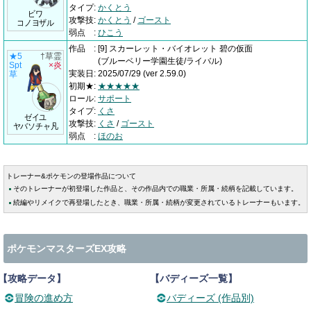
タイプ
:
かくとう
ビワ
攻撃技
:
かくとう
/
ゴースト
コノヨザル
弱点
:
ひこう
作品
:
[9] スカーレット・バイオレット 碧の仮面
★5
†草霊
(ブルーベリー学園生徒/ライバル)
Spt
×炎
実装日
:
2025/07/29
(ver 2.59.0)
草
初期★
:
★★★★★
ロール
:
サポート
タイプ
:
くさ
ゼイユ
攻撃技
:
くさ
/
ゴースト
ヤバソチャ凡
弱点
:
ほのお
トレーナー&ポケモンの登場作品について
そのトレーナーが初登場した作品と、その作品内での職業・所属・続柄を記載しています。
続編やリメイクで再登場したとき、職業・所属・続柄が変更されているトレーナーもいます。
ポケモンマスターズEX攻略
【攻略データ】
【バディーズ一覧】
冒険の進め方
バディーズ (作品別)