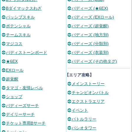
Bダイマックスわざ
バディーズ (★6EX)
パッシブスキル
バディーズ (EXロール)
ポテンシャル
バディーズ (超覚醒)
チームスキル
バディーズ (地方別)
マジコス
バディーズ (分類別)
バディストーンボード
バディーズ (衣装別)
★6EX
バディーズ (その他タグ)
EXロール
【エリア攻略】
超覚醒
メインストーリー
タマゴ・友情レベル
チャンピオンバトル
ショップ
エクストラエリア
バディーズサーチ
イベント
デイリーサーチ
バトルラリー
チケット専用Bサーチ
パシオタワー