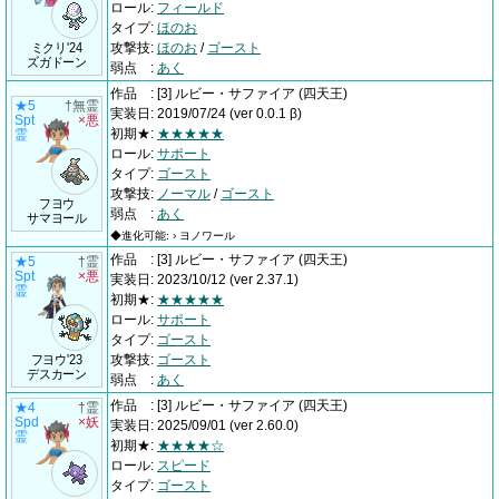
ロール
:
フィールド
タイプ
:
ほのお
ミクリ'24
攻撃技
:
ほのお
/
ゴースト
ズガドーン
弱点
:
あく
作品
:
[3] ルビー・サファイア
(四天王)
★5
†無霊
実装日
:
2019/07/24
(ver 0.0.1 β)
Spt
×悪
初期★
:
★★★★★
霊
ロール
:
サポート
タイプ
:
ゴースト
攻撃技
:
ノーマル
/
ゴースト
フヨウ
弱点
:
あく
サマヨール
◆進化可能: › ヨノワール
作品
:
[3] ルビー・サファイア
(四天王)
★5
†霊
Spt
×悪
実装日
:
2023/10/12
(ver 2.37.1)
霊
初期★
:
★★★★★
ロール
:
サポート
タイプ
:
ゴースト
フヨウ'23
攻撃技
:
ゴースト
デスカーン
弱点
:
あく
作品
:
[3] ルビー・サファイア
(四天王)
★4
†霊
Spd
×妖
実装日
:
2025/09/01
(ver 2.60.0)
霊
初期★
:
★★★★☆
ロール
:
スピード
タイプ
:
ゴースト