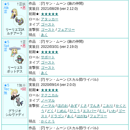
作品
:
[7] サン・ムーン
(旅の仲間)
★5
†霊妖
Atk
×悪
実装日
:
2021/08/28
(ver 2.12.0)
霊
初期★
:
★★★★★
ロール
:
アタッカー
タイプ
:
ゴースト
リーリエ'21A
攻撃技
:
ゴースト
/
フェアリー
ルナアーラ
弱点
:
あく
作品
:
[7] サン・ムーン
(旅の仲間)
★5
†霊
Spt
×悪
実装日
:
2022/03/31
(ver 2.19.0)
霊
初期★
:
★★★★★
ロール
:
サポート
タイプ
:
ゴースト
リーリエS
攻撃技
:
ゴースト
ポットデス
弱点
:
あく
作品
:
[7] サン・ムーン
(スカル団/ライバル)
実装日
:
2020/09/14
(ver 2.0.0)
★5
†無※
Tec
×闘
初期★
:
★★★★★
無
ロール
:
テクニカル
タイプ
:
ノーマル
攻撃技
:
ノーマル
/
ほのお
/
みず
/
くさ
/
でんき
/
こおり
/
かくと
グラジオ
う
/
どく
/
じめん
/
ひこう
/
エスパー
/
むし
/
いわ
/
ゴー
シルヴァディ
スト
/
ドラゴン
/
あく
/
はがね
/
フェアリー
弱点
:
かくとう
作品
:
[7] サン・ムーン
(スカル団/ライバル)