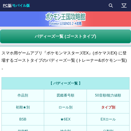
PC版
/
モバイル版
バディーズ一覧 (ゴーストタイプ)
スマホ用ゲームアプリ『ポケモンマスターズEX』(ポケマスEX) に登
場するゴーストタイプのバディーズ一覧 (トレーナー&ポケモン一覧)
。
【 バディーズ一覧 】
作品別
図鑑番号順
50音順/能力値順
初期★別
ロール別
タイプ別
BSB
★6EX
EXロール