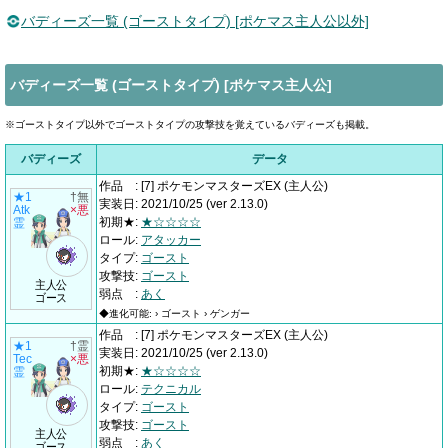
バディーズ一覧 (ゴーストタイプ) [ポケマス主人公以外]
バディーズ一覧 (ゴーストタイプ) [ポケマス主人公]
※ゴーストタイプ以外でゴーストタイプの攻撃技を覚えているバディーズも掲載。
バディーズ
データ
作品
:
[7] ポケモンマスターズEX
(主人公)
★1
†無
実装日
:
2021/10/25
(ver 2.13.0)
Atk
×悪
初期★
:
★☆☆☆☆
霊
ロール
:
アタッカー
タイプ
:
ゴースト
攻撃技
:
ゴースト
主人公
弱点
:
あく
ゴース
◆進化可能: › ゴースト › ゲンガー
作品
:
[7] ポケモンマスターズEX
(主人公)
★1
†霊
実装日
:
2021/10/25
(ver 2.13.0)
Tec
×悪
初期★
:
★☆☆☆☆
霊
ロール
:
テクニカル
タイプ
:
ゴースト
攻撃技
:
ゴースト
主人公
弱点
:
あく
ゴース