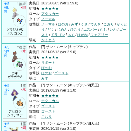
実装日
:
2025/08/05
(ver 2.59.0)
★5
†無※
Atk
×闘
初期★
:
★★★★★
無
ロール
:
アタッカー
タイプ
:
ノーマル
攻撃技
:
ノーマル
/
ほのお
/
みず
/
くさ
/
でんき
/
こおり
/
かくと
グラジオAC
う
/
どく
/
じめん
/
ひこう
/
エスパー
/
むし
/
いわ
/
ゴー
ポリゴンZ
スト
/
ドラゴン
/
あく
/
はがね
/
フェアリー
弱点
:
かくとう
作品
:
[7] サン・ムーン
(キャプテン)
★5
†炎霊
Spt
×水
実装日
:
2021/06/13
(ver 2.9.0)
炎
初期★
:
★★★★★
ロール
:
サポート
タイプ
:
ほのお
カキ
攻撃技
:
ほのお
/
ゴースト
ガラガラA
弱点
:
みず
作品
:
[7] サン・ムーン
(キャプテン/四天王)
★5
†霊
Tec
×氷
実装日
:
2019/08/29
(ver 1.1.0)
霊
初期★
:
★★★★★
ロール
:
テクニカル
タイプ
:
ゴースト
アセロラ
攻撃技
:
ゴースト
シロデスナ
弱点
:
こおり
作品
:
[7] サン・ムーン
(キャプテン/四天王)
★5
†霊
Tec
×鋼
実装日
:
2020/10/15
(ver 2.1.0)