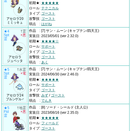
霊
初期★
:
★★★★★
ロール
:
テクニカル
タイプ
:
ゴースト
アセロラ'20
攻撃技
:
ゴースト
ミミッキュ
弱点
:
はがね
作品
:
[7] サン・ムーン
(キャプテン/四天王)
★4
†霊
Spt
×悪
実装日
:
2023/05/01
(ver 2.32.0)
霊
初期★
:
★★★★☆
ロール
:
サポート
タイプ
:
ゴースト
アセロラ
攻撃技
:
ゴースト
ジュペッタ
弱点
:
あく
作品
:
[7] サン・ムーン
(キャプテン/四天王)
★5
†水霊
Spt
×電
実装日
:
2024/06/30
(ver 2.46.0)
霊
初期★
:
★★★★★
ロール
:
サポート
タイプ
:
ゴースト
アセロラ'24
攻撃技
:
みず
/
ゴースト
ブルンゲル♂
弱点
:
でんき
作品
:
[8] ソード・シールド
(主人公)
★5
†地霊
Fld
×悪
実装日
:
2023/08/16
(ver 2.35.0)
霊
初期★
:
★★★★★
ロール
:
フィールド
タイプ
:
ゴースト