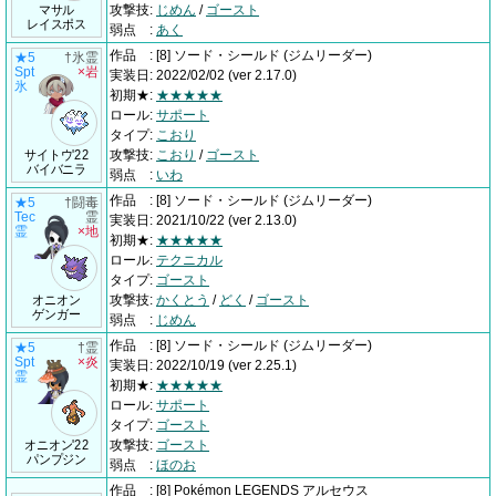
マサル
攻撃技
:
じめん
/
ゴースト
レイスポス
弱点
:
あく
作品
:
[8] ソード・シールド
(ジムリーダー)
★5
†氷霊
Spt
×岩
実装日
:
2022/02/02
(ver 2.17.0)
氷
初期★
:
★★★★★
ロール
:
サポート
タイプ
:
こおり
サイトウ'22
攻撃技
:
こおり
/
ゴースト
バイバニラ
弱点
:
いわ
作品
:
[8] ソード・シールド
(ジムリーダー)
★5
†闘毒
Tec
霊
実装日
:
2021/10/22
(ver 2.13.0)
霊
×地
初期★
:
★★★★★
ロール
:
テクニカル
タイプ
:
ゴースト
オニオン
攻撃技
:
かくとう
/
どく
/
ゴースト
ゲンガー
弱点
:
じめん
作品
:
[8] ソード・シールド
(ジムリーダー)
★5
†霊
Spt
×炎
実装日
:
2022/10/19
(ver 2.25.1)
霊
初期★
:
★★★★★
ロール
:
サポート
タイプ
:
ゴースト
オニオン'22
攻撃技
:
ゴースト
パンプジン
弱点
:
ほのお
作品
:
[8] Pokémon LEGENDS アルセウス