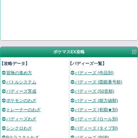
ポケマスEX攻略
【攻略データ】
【バディーズ一覧】
冒険の進め方
バディーズ (作品別)
バトルシステム
バディーズ (図鑑番号順)
バディーズ育成
バディーズ (50音順)
ポケモンのわざ
バディーズ (能力値順)
トレーナーのわざ
バディーズ (初期★別)
バディーズわざ
バディーズ (ロール別)
シンクロわざ
バディーズ (タイプ別)
Bテラスタルわざ
バディーズ (BSB)