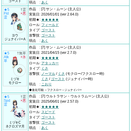
ゴースト
弱点
:
あく
作品
:
[7] サン・ムーン
(主人公)
★5
†霊
Fld
×悪
実装日
:
2026/01/01
(ver 2.64.0)
霊
初期★
:
★★★★★
ロール
:
フィールド
タイプ
:
ゴースト
ヨウ
攻撃技
:
ゴースト
ジュナイパーA
弱点
:
あく
作品
:
[7] サン・ムーン
(主人公)
実装日
:
2021/04/15
(ver 2.7.0)
★5
†無草
Atk
×氷
初期★
:
★★★★★
草
ロール
:
アタッカー
タイプ
:
くさ
攻撃技
:
ノーマル
/
くさ
(モクロー/フクスロー時)
ミヅキ
くさ
/
ゴースト
(ジュナイパー時)
モクロー
弱点
:
こおり
◆進化可能: › フクスロー › ジュナイパー
作品
:
[7] ウルトラサン・ウルトラムーン
(主人公)
★5
†霊
Spd
×悪
実装日
:
2025/06/01
(ver 2.57.0)
霊
初期★
:
★★★★★
ロール
:
スピード
タイプ
:
ゴースト
ミヅキC
攻撃技
:
ゴースト
ネクロズマ月
弱点
:
あく