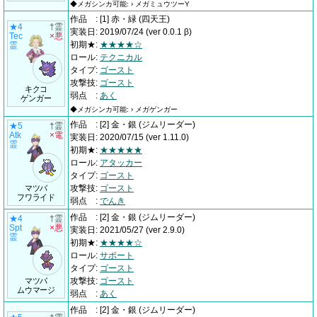
◆メガシンカ可能: › メガミュウツーY
作品
:
[1] 赤・緑
(四天王)
★4
†霊
実装日
:
2019/07/24
(ver 0.0.1 β)
Tec
×悪
初期★
:
★★★★☆
霊
ロール
:
テクニカル
タイプ
:
ゴースト
攻撃技
:
ゴースト
キクコ
弱点
:
あく
ゲンガー
◆メガシンカ可能: › メガゲンガー
作品
:
[2] 金・銀
(ジムリーダー)
★5
†霊
Atk
×電
実装日
:
2020/07/15
(ver 1.11.0)
霊
初期★
:
★★★★★
ロール
:
アタッカー
タイプ
:
ゴースト
マツバ
攻撃技
:
ゴースト
フワライド
弱点
:
でんき
作品
:
[2] 金・銀
(ジムリーダー)
★4
†霊
Spt
×悪
実装日
:
2021/05/27
(ver 2.9.0)
霊
初期★
:
★★★★☆
ロール
:
サポート
タイプ
:
ゴースト
マツバ
攻撃技
:
ゴースト
ムウマージ
弱点
:
あく
作品
:
[2] 金・銀
(ジムリーダー)