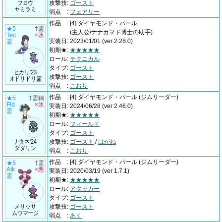
フヨウ
攻撃技
:
ゴースト
ヤミラミ
弱点
:
フェアリー
作品
:
[4] ダイヤモンド・パール
★5
†霊
(主人公/ナナカマド博士の助手)
Tec
×氷
実装日
:
2023/01/01
(ver 2.28.0)
霊
初期★
:
★★★★★
ロール
:
テクニカル
タイプ
:
ゴースト
ヒカリ'23
攻撃技
:
ゴースト
オドリドリ霊
弱点
:
こおり
作品
:
[4] ダイヤモンド・パール
(ジムリーダー)
★5
†霊鋼
Fld
×氷
実装日
:
2024/06/28
(ver 2.46.0)
霊
初期★
:
★★★★★
ロール
:
フィールド
タイプ
:
ゴースト
ナタネ'24
攻撃技
:
ゴースト
/
はがね
ダダリン
弱点
:
こおり
作品
:
[4] ダイヤモンド・パール
(ジムリーダー)
★5
†霊
Atk
×悪
実装日
:
2020/03/19
(ver 1.7.1)
霊
初期★
:
★★★★★
ロール
:
アタッカー
タイプ
:
ゴースト
メリッサ
攻撃技
:
ゴースト
ムウマージ
弱点
:
あく