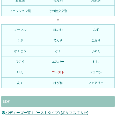
超覚醒
地方別
分類別
ファッション別
その他タグ別
▼
ノーマル
ほのお
みず
くさ
でんき
こおり
かくとう
どく
じめん
ひこう
エスパー
むし
いわ
ゴースト
ドラゴン
あく
はがね
フェアリー
目次
バディーズ一覧 (ゴーストタイプ) [ポケマス主人公]