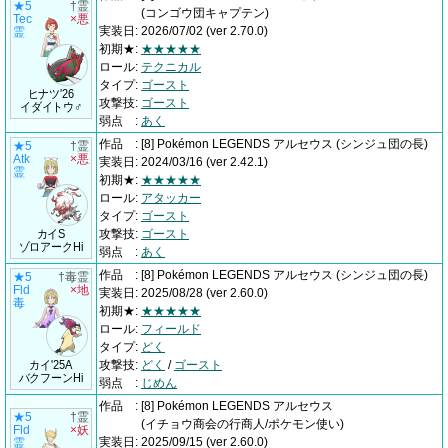
★5
†霊
(コンゴウ団キャプテン)
Tec
×悪
実装日
:
2026/07/02
(ver 2.70.0)
霊
初期★
:
★★★★★
ロール
:
テクニカル
タイプ
:
ゴースト
ヒナツ'26
攻撃技
:
ゴースト
イダイトウ♂
弱点
:
あく
作品
:
[8] Pokémon LEGENDS アルセウス
(シンジュ団の長)
★5
†霊
Atk
×悪
実装日
:
2024/03/16
(ver 2.42.1)
霊
初期★
:
★★★★★
ロール
:
アタッカー
タイプ
:
ゴースト
カイS
攻撃技
:
ゴースト
ゾロアークHi
弱点
:
あく
作品
:
[8] Pokémon LEGENDS アルセウス
(シンジュ団の長)
★5
†毒霊
Fld
×地
実装日
:
2025/08/28
(ver 2.60.0)
毒
初期★
:
★★★★★
ロール
:
フィールド
タイプ
:
どく
カイ'25A
攻撃技
:
どく
/
ゴースト
バクフーンHi
弱点
:
じめん
作品
:
[8] Pokémon LEGENDS アルセウス
★5
†霊
(イチョウ商会の行商人/ポケモン使い)
Fld
×妖
実装日
:
2025/09/15
(ver 2.60.0)
霊