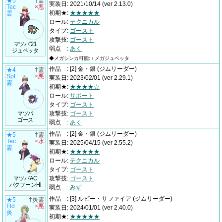
★5
†霊
実装日
:
2021/10/14
(ver 2.13.0)
Tec
×悪
初期★
:
★★★★★
霊
ロール
:
テクニカル
タイプ
:
ゴースト
攻撃技
:
ゴースト
マツバ'21
弱点
:
あく
ジュペッタ
◆メガシンカ可能: › メガジュペッタ
作品
:
[2] 金・銀
(ジムリーダー)
★4
†霊
Spt
×悪
実装日
:
2023/02/01
(ver 2.29.1)
霊
初期★
:
★★★★☆
ロール
:
サポート
タイプ
:
ゴースト
マツバ
攻撃技
:
ゴースト
ゴース
弱点
:
あく
作品
:
[2] 金・銀
(ジムリーダー)
★5
†霊
Tec
×水
実装日
:
2025/04/15
(ver 2.55.2)
霊
初期★
:
★★★★★
ロール
:
テクニカル
タイプ
:
ゴースト
マツバAC
攻撃技
:
ゴースト
バクフーンHi
弱点
:
みず
作品
:
[3] ルビー・サファイア
(ジムリーダー)
★5
†炎霊
Fld
×悪
実装日
:
2024/01/01
(ver 2.40.0)
炎
初期★
:
★★★★★