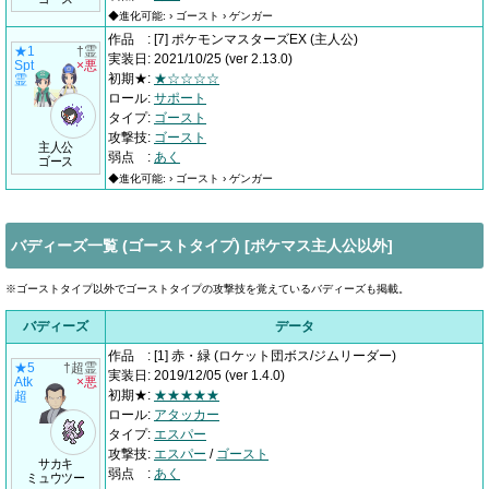
◆進化可能: › ゴースト › ゲンガー
作品
:
[7] ポケモンマスターズEX
(主人公)
★1
†霊
実装日
:
2021/10/25
(ver 2.13.0)
Spt
×悪
初期★
:
★☆☆☆☆
霊
ロール
:
サポート
タイプ
:
ゴースト
攻撃技
:
ゴースト
主人公
弱点
:
あく
ゴース
◆進化可能: › ゴースト › ゲンガー
バディーズ一覧 (ゴーストタイプ) [ポケマス主人公以外]
※ゴーストタイプ以外でゴーストタイプの攻撃技を覚えているバディーズも掲載。
バディーズ
データ
作品
:
[1] 赤・緑
(ロケット団ボス/ジムリーダー)
★5
†超霊
実装日
:
2019/12/05
(ver 1.4.0)
Atk
×悪
初期★
:
★★★★★
超
ロール
:
アタッカー
タイプ
:
エスパー
攻撃技
:
エスパー
/
ゴースト
サカキ
弱点
:
あく
ミュウツー