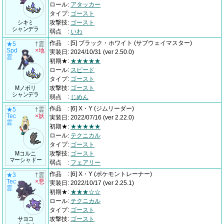
ロール
:
アタッカー
タイプ
:
ゴースト
シキミ
攻撃技
:
ゴースト
シャンデラ
弱点
:
いわ
作品
:
[5] ブラック・ホワイト
(サブウェイマスター)
★5
†霊
Spd
×地
実装日
:
2024/10/31
(ver 2.50.0)
霊
初期★
:
★★★★★
ロール
:
スピード
タイプ
:
ゴースト
Mノボリ
攻撃技
:
ゴースト
シャンデラ
弱点
:
じめん
作品
:
[6] X・Y
(ジムリーダー)
★5
†霊
Tec
×妖
実装日
:
2022/07/16
(ver 2.22.0)
霊
初期★
:
★★★★★
ロール
:
テクニカル
タイプ
:
ゴースト
Mコルニ
攻撃技
:
ゴースト
マーシャドー
弱点
:
フェアリー
作品
:
[6] X・Y
(ポケモントレーナー)
★3
†霊
Tec
×悪
実装日
:
2022/10/17
(ver 2.25.1)
霊
初期★
:
★★★☆☆
ロール
:
テクニカル
タイプ
:
ゴースト
サヨコ
攻撃技
:
ゴースト