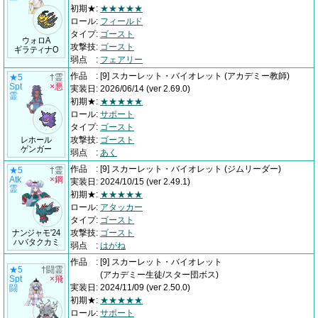
初期★
:
★★★★★
ロール
:
フィールド
タイプ
:
ゴースト
ウォロA
攻撃技
:
ゴースト
ギラティナO
弱点
:
フェアリー
作品
:
[9] スカーレット・バイオレット
(アカデミー教師)
★5
†霊
Spt
×悪
実装日
:
2026/06/14
(ver 2.69.0)
霊
初期★
:
★★★★★
ロール
:
サポート
タイプ
:
ゴースト
レホール
攻撃技
:
ゴースト
ゲンガー
弱点
:
あく
作品
:
[9] スカーレット・バイオレット
(ジムリーダー)
★5
†霊
Atk
×鋼
実装日
:
2024/10/15
(ver 2.49.1)
霊
初期★
:
★★★★★
ロール
:
アタッカー
タイプ
:
ゴースト
ナンジャモ'24
攻撃技
:
ゴースト
ハバタクカミ
弱点
:
はがね
作品
:
[9] スカーレット・バイオレット
★5
†闘霊
(アカデミー生徒/スター団ボス)
Spt
×飛
実装日
:
2024/11/09
(ver 2.50.0)
闘
初期★
:
★★★★★
ロール
:
サポート