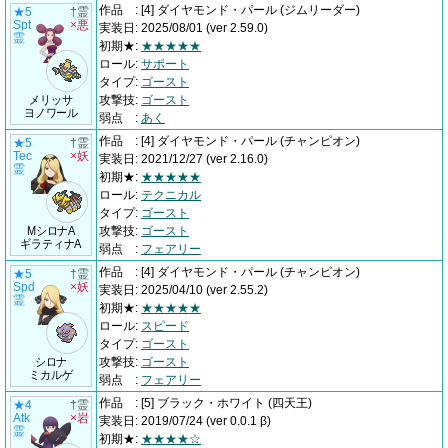
作品
:
[4] ダイヤモンド・パール
(ジムリーダー)
★5
†霊
Spt
×悪
実装日
:
2025/08/01
(ver 2.59.0)
霊
初期★
:
★★★★★
ロール
:
サポート
タイプ
:
ゴースト
メリッサ
攻撃技
:
ゴースト
ヨノワール
弱点
:
あく
作品
:
[4] ダイヤモンド・パール
(チャンピオン)
★5
†霊
Tec
×妖
実装日
:
2021/12/27
(ver 2.16.0)
霊
初期★
:
★★★★★
ロール
:
テクニカル
タイプ
:
ゴースト
MシロナA
攻撃技
:
ゴースト
ギラティナA
弱点
:
フェアリー
作品
:
[4] ダイヤモンド・パール
(チャンピオン)
★5
†霊
Spd
×妖
実装日
:
2025/04/10
(ver 2.55.2)
霊
初期★
:
★★★★★
ロール
:
スピード
タイプ
:
ゴースト
シロナ
攻撃技
:
ゴースト
ミカルゲ
弱点
:
フェアリー
作品
:
[5] ブラック・ホワイト
(四天王)
★4
†霊
Atk
×岩
実装日
:
2019/07/24
(ver 0.0.1 β)
霊
初期★
:
★★★★☆