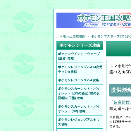
ポケモン王国攻略館
ポケモンマスターズEX (ポケ
ポケモンシリーズ攻略
ポケモンウインド・ウェーブ
(風波) 攻略
スマホ用ゲ
ポケモンレジェンズZ-A M次元
選べる★5
ラッシュ攻略
ポケモンレジェンズZ-A攻略
ポケモンスカーレット・バイ
提供割合
オレット ゼロの秘宝 (碧の仮
面/藍の円盤) 攻略
「
超高難度
ポケモンスカーレット・バイ
限定選べる
オレット (SV) 攻略
※有償ダイヤ×
ポケモンレジェンズアルセウ
※11連Bサー
ス攻略
できる。