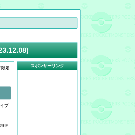
12.08)
スポンサーリンク
プ限定
イプ
加獲得