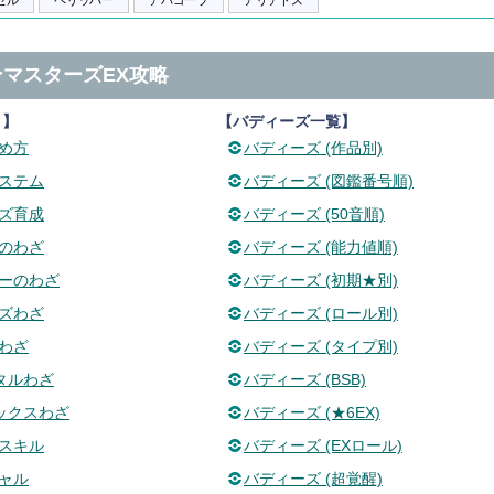
ゼル
ペリッパー
アバゴーラ
アリアドス
マスターズEX攻略
タ】
【バディーズ一覧】
め方
バディーズ (作品別)
ステム
バディーズ (図鑑番号順)
ズ育成
バディーズ (50音順)
のわざ
バディーズ (能力値順)
ーのわざ
バディーズ (初期★別)
ズわざ
バディーズ (ロール別)
わざ
バディーズ (タイプ別)
タルわざ
バディーズ (BSB)
ックスわざ
バディーズ (★6EX)
スキル
バディーズ (EXロール)
ャル
バディーズ (超覚醒)