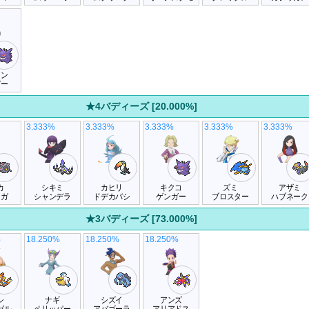
オン
ガー
★4バディーズ [20.000%]
3.333%
3.333%
3.333%
3.333%
3.333%
カ
シキミ
カヒリ
キクコ
ズミ
アザミ
ーガ
シャンデラ
ドデカバシ
ゲンガー
ブロスター
ハブネーク
★3バディーズ [73.000%]
%
18.250%
18.250%
18.250%
シ
ナギ
シズイ
アンズ