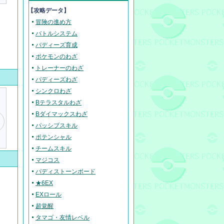
【攻略データ】
冒険の進め方
バトルシステム
バディーズ育成
ポケモンのわざ
トレーナーのわざ
バディーズわざ
シンクロわざ
Bテラスタルわざ
Bダイマックスわざ
パッシブスキル
ポテンシャル
チームスキル
マジコス
バディストーンボード
★6EX
EXロール
超覚醒
タマゴ・友情レベル