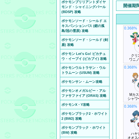
ポケモンブリリアントダイヤ
開催期
モンド・シャイニングパール
(BDSP) 攻略
ポケモンソード・シールド エ
キスパンションパス (鎧の孤
0.368%
島/冠の雪原) 攻略
ポケモンソード・シールド (剣
盾) 攻略
ポケモン Let's Go! ピカチュ
クリ
ウ・イーブイ (ピカブイ) 攻略
ワニ
0.368%
ポケモンウルトラサン・ウル
トラムーン (USUM) 攻略
ポケモンサン・ムーン攻略
ポケモンオメガルビー・アル
Mカ
ファサファイア (ORAS) 攻略
シャワ
ポケモンX・Y攻略
0.368%
ポケモンブラック2・ホワイト
2 (BW2) 攻略
ポケモンブラック・ホワイト
(BW) 攻略
ハヤ
オオス