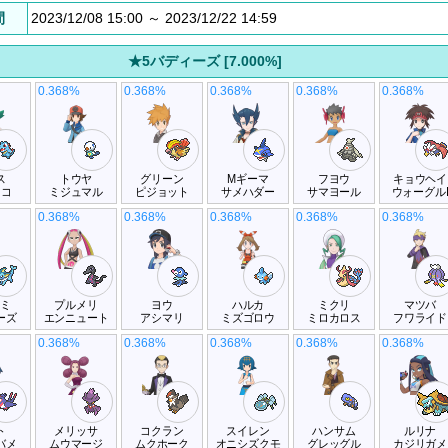
間
2023/12/08 15:00 ～ 2023/12/22 14:59
★5バディーズ [7.000%]
0.368%
0.368%
0.368%
0.368%
0.368%
ス
トウヤ
グリーン
Mギーマ
フヨウ
キョウヘイ
ノコ
ミジュマル
ピジョット
サメハダー
サマヨール
ウォーグル
0.368%
0.368%
0.368%
0.368%
0.368%
スミ
プルメリ
ヨウ
ハルカ
ミクリ
マツバ
ーズ
エンニュート
アシマリ
ミズゴロウ
ミロカロス
フワライド
0.368%
0.368%
0.368%
0.368%
0.368%
ト
メリッサ
コクラン
スイレン
ハンサム
ルリナ
バメ
ムウマージ
ムクホーク
オニシズクモ
グレッグル
カジリガメ