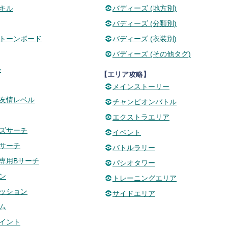
キル
バディーズ (地方別)
バディーズ (分類別)
トーンボード
バディーズ (衣装別)
バディーズ (その他タグ)
ル
【エリア攻略】
メインストーリー
友情レベル
チャンピオンバトル
エクストラエリア
ズサーチ
イベント
サーチ
バトルラリー
専用Bサーチ
パシオタワー
ン
トレーニングエリア
ッション
サイドエリア
ム
イント