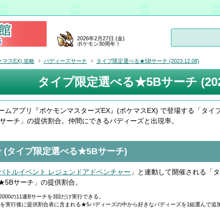
2026年2月27日 (金)
ポケモン30周年！
マスEX) 攻略
バディーズサーチ
タイプ限定選べる★5Bサーチ (2023.12.08)
タイプ限定選べる★5Bサーチ (2023.
ームアプリ『ポケモンマスターズEX』(ポケマスEX) で登場する「タイ
Bサーチ」の提供割合。仲間にできるバディーズと出現率。
 (タイプ限定選べる★5Bサーチ)
バトルイベント レジェンドアドベンチャー
」と連動して開催される「タ
★5Bサーチ」の提供割合。
2000の11連Bサーチを3回だけ実行できる。
チを実行後に提供割合表に含まれる★5バディーズの中から好きなバディーズを1組選んで追