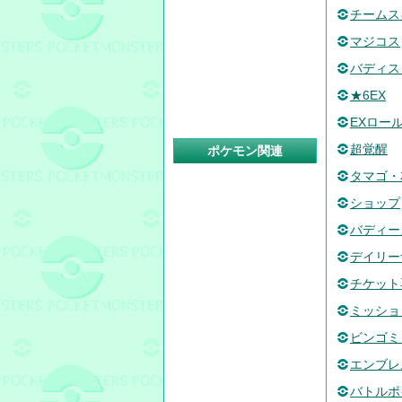
チームス
マジコス
バディス
★6EX
EXロー
超覚醒
ポケモン関連
タマゴ・
ショップ
バディー
デイリー
チケット
ミッショ
ビンゴミ
エンブレ
バトルポ