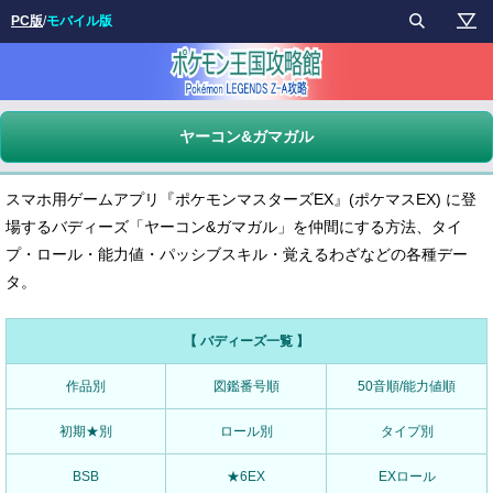
PC版
/
モバイル版
ヤーコン&ガマガル
スマホ用ゲームアプリ『ポケモンマスターズEX』(ポケマスEX) に登
場するバディーズ「ヤーコン&ガマガル」を仲間にする方法、タイ
プ・ロール・能力値・パッシブスキル・覚えるわざなどの各種デー
タ。
【 バディーズ一覧 】
作品別
図鑑番号順
50音順/能力値順
初期★別
ロール別
タイプ別
BSB
★6EX
EXロール