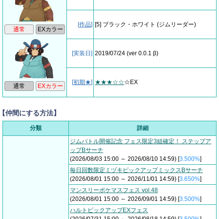
[
作品
]
[5] ブラック・ホワイト
(ジムリーダー)
[実装日]
2019/07/24
(ver 0.0.1 β)
[
初期★
]
★★★☆☆
☆EX
【仲間にする方法】
分類
詳細
ジムバトル開催記念 フェス限定3組確定！ ステップア
ップBサーチ
(2026/08/03 15:00 ～ 2026/08/10 14:59) [
3.500%
]
毎日回数限定ミヅキピックアップミックスBサーチ
(2026/08/01 15:00 ～ 2026/11/01 14:59) [
3.650%
]
マンスリーポケマスフェス vol.48
(2026/08/01 15:00 ～ 2026/09/01 14:59) [
3.500%
]
ハルトピックアップEXフェス