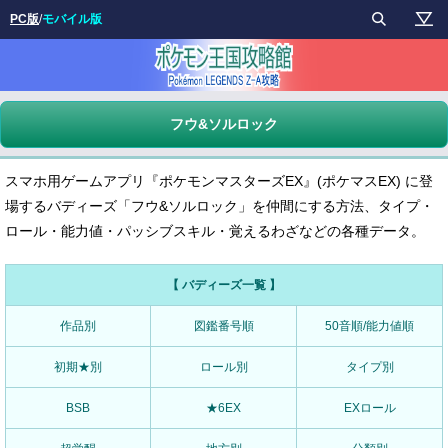
PC版
/
モバイル版
フウ&ソルロック
スマホ用ゲームアプリ『ポケモンマスターズEX』(ポケマスEX) に登
場するバディーズ「フウ&ソルロック」を仲間にする方法、タイプ・
ロール・能力値・パッシブスキル・覚えるわざなどの各種データ。
【 バディーズ一覧 】
作品別
図鑑番号順
50音順/能力値順
初期★別
ロール別
タイプ別
BSB
★6EX
EXロール