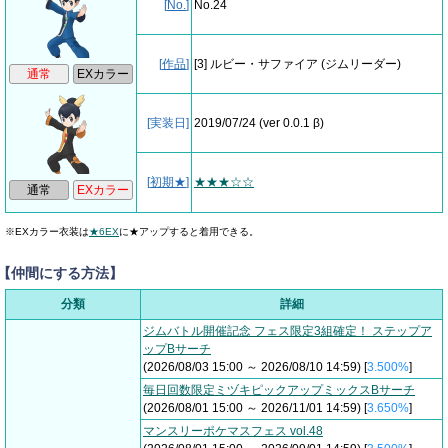
[
No.
]
No.24
[
作品
]
[3] ルビー・サファイア
(ジムリーダー)
[実装日]
2019/07/24
(ver 0.0.1 β)
[
初期★
]
★★★☆☆
※EXカラー衣装は
★6EX
に★アップすると着用できる。
【仲間にする方法】
分類
詳細
ジムバトル開催記念 フェス限定3組確定！ ステップア
ップBサーチ
(2026/08/03 15:00 ～ 2026/08/10 14:59) [
3.500%
]
毎日回数限定ミヅキピックアップミックスBサーチ
(2026/08/01 15:00 ～ 2026/11/01 14:59) [
3.650%
]
マンスリーポケマスフェス vol.48