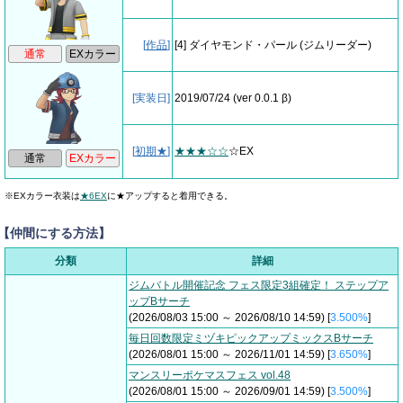
[
作品
]
[4] ダイヤモンド・パール
(ジムリーダー)
[実装日]
2019/07/24
(ver 0.0.1 β)
[
初期★
]
★★★☆☆
☆EX
※EXカラー衣装は
★6EX
に★アップすると着用できる。
【仲間にする方法】
分類
詳細
ジムバトル開催記念 フェス限定3組確定！ ステップア
ップBサーチ
(2026/08/03 15:00 ～ 2026/08/10 14:59) [
3.500%
]
毎日回数限定ミヅキピックアップミックスBサーチ
(2026/08/01 15:00 ～ 2026/11/01 14:59) [
3.650%
]
マンスリーポケマスフェス vol.48
(2026/08/01 15:00 ～ 2026/09/01 14:59) [
3.500%
]