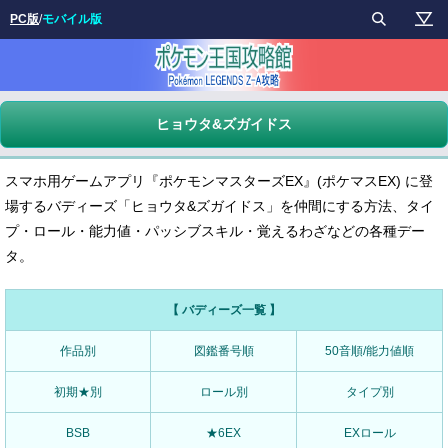
PC版
/
モバイル版
ヒョウタ&ズガイドス
スマホ用ゲームアプリ『ポケモンマスターズEX』(ポケマスEX) に登
場するバディーズ「ヒョウタ&ズガイドス」を仲間にする方法、タイ
プ・ロール・能力値・パッシブスキル・覚えるわざなどの各種デー
タ。
【 バディーズ一覧 】
作品別
図鑑番号順
50音順/能力値順
初期★別
ロール別
タイプ別
BSB
★6EX
EXロール