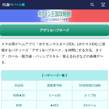
PC版
/
モバイル版
アザミ&ハブネーク
スマホ用ゲームアプリ『ポケモンマスターズEX』(ポケマスEX) に登
場するバディーズ「アザミ&ハブネーク」を仲間にする方法、タイ
プ・ロール・能力値・パッシブスキル・覚えるわざなどの各種デー
タ。
【 バディーズ一覧 】
作品別
図鑑番号順
50音順/能力値順
初期★別
ロール別
タイプ別
BSB
★6EX
EXロール