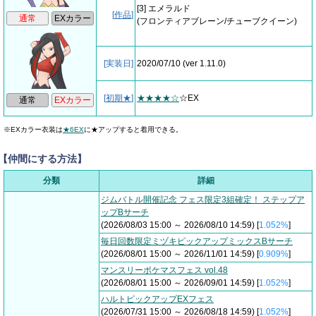
[3] エメラルド
[
作品
]
(フロンティアブレーン/チューブクイーン)
[実装日]
2020/07/10
(ver 1.11.0)
[
初期★
]
★★★★☆
☆EX
※EXカラー衣装は
★6EX
に★アップすると着用できる。
【仲間にする方法】
分類
詳細
ジムバトル開催記念 フェス限定3組確定！ ステップア
ップBサーチ
(2026/08/03 15:00 ～ 2026/08/10 14:59) [
1.052%
]
毎日回数限定ミヅキピックアップミックスBサーチ
(2026/08/01 15:00 ～ 2026/11/01 14:59) [
0.909%
]
マンスリーポケマスフェス vol.48
(2026/08/01 15:00 ～ 2026/09/01 14:59) [
1.052%
]
ハルトピックアップEXフェス
(2026/07/31 15:00 ～ 2026/08/18 14:59) [
1.052%
]