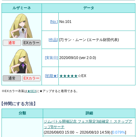
ルザミーネ
データ
[
No.
]
No.101
[
作品
]
[7] サン・ムーン
(エーテル財団代表)
[実装日]
2020/09/10
(ver 2.0.0)
[
初期★
]
★★★★★
☆EX
※EXカラー衣装は
★6EX
に★アップすると着用できる。
【仲間にする方法】
分類
詳細
ジムバトル開催記念 フェス限定3組確定！ ステップア
ップBサーチ
(2026/08/03 15:00 ～ 2026/08/10 14:59) [
0.079%
]