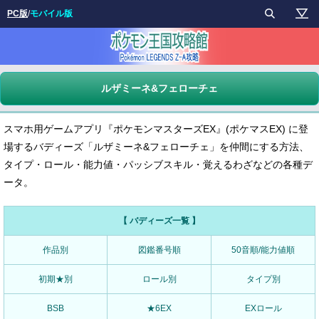
PC版
/
モバイル版
ルザミーネ&フェローチェ
スマホ用ゲームアプリ『ポケモンマスターズEX』(ポケマスEX) に登
場するバディーズ「ルザミーネ&フェローチェ」を仲間にする方法、
タイプ・ロール・能力値・パッシブスキル・覚えるわざなどの各種デ
ータ。
【 バディーズ一覧 】
作品別
図鑑番号順
50音順/能力値順
初期★別
ロール別
タイプ別
BSB
★6EX
EXロール