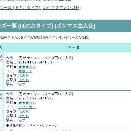
ズ一覧 (ほのおタイプ) [ポケマス主人公以外]
ズ一覧 (ほのおタイプ) [ポケマス主人公]
プ以外でほのおタイプの攻撃技を覚えているバディーズも掲載。
ズ
データ
†炎
作品
:
[7] ポケモンマスターズEX
(主人公)
×水
実装日
:
2019/11/07
(ver 1.3.1)
初期★
:
★★★☆☆
ロール
:
サポート
タイプ
:
ほのお
攻撃技
:
ほのお
弱点
:
みず
作品
:
[7] ポケモンマスターズEX
(主人公)
†炎
×水
実装日
:
2020/04/27
(ver 1.9.0)
初期★
:
★★★☆☆
ロール
:
アタッカー
タイプ
:
ほのお
攻撃技
:
ほのお
弱点
:
みず
◆進化可能: › リザード › リザードン