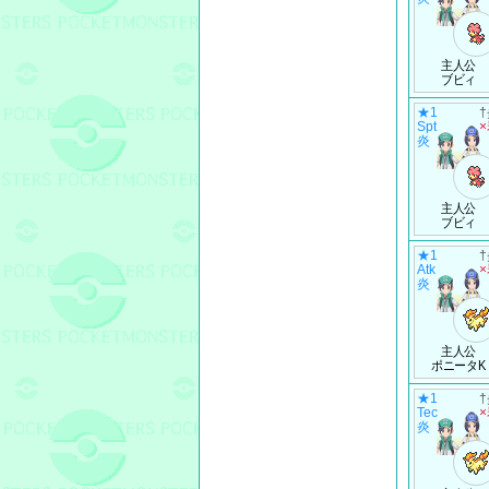
主人公
ブビィ
★1
Spt
炎
主人公
ブビィ
★1
Atk
炎
主人公
ポニータK
★1
Tec
炎