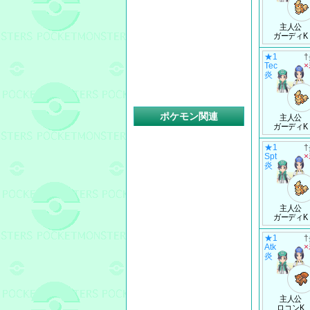
主人公
ガーディK
★1
Tec
炎
ポケモン関連
主人公
ガーディK
★1
Spt
炎
主人公
ガーディK
★1
Atk
炎
主人公
ロコンK