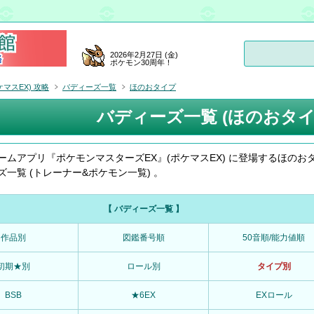
2026年2月27日 (金)
ポケモン30周年！
マスEX) 攻略
バディーズ一覧
ほのおタイプ
バディーズ一覧 (ほのおタイ
ームアプリ『ポケモンマスターズEX』(ポケマスEX) に登場するほのお
一覧 (トレーナー&ポケモン一覧) 。
【 バディーズ一覧 】
作品別
図鑑番号順
50音順/能力値順
初期★別
ロール別
タイプ別
BSB
★6EX
EXロール