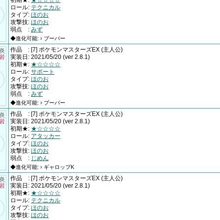
初期★
:
★☆☆☆☆
ロール
:
テクニカル
タイプ
:
ほのお
攻撃技
:
ほのお
弱点
:
みず
◆進化可能: › ブーバー
作品
:
[7] ポケモンマスターズEX
(主人公)
†炎
×岩
実装日
:
2021/05/20
(ver 2.8.1)
初期★
:
★☆☆☆☆
ロール
:
サポート
タイプ
:
ほのお
攻撃技
:
ほのお
弱点
:
みず
◆進化可能: › ブーバー
作品
:
[7] ポケモンマスターズEX
(主人公)
†炎
×岩
実装日
:
2021/05/20
(ver 2.8.1)
初期★
:
★☆☆☆☆
ロール
:
アタッカー
タイプ
:
ほのお
攻撃技
:
ほのお
弱点
:
じめん
◆進化可能: › ギャロップK
作品
:
[7] ポケモンマスターズEX
(主人公)
†炎
×岩
実装日
:
2021/05/20
(ver 2.8.1)
初期★
:
★☆☆☆☆
ロール
:
テクニカル
タイプ
:
ほのお
攻撃技
:
ほのお