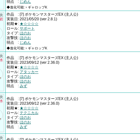
弱点
:
じめん
◆進化可能: › ギャロップK
作品
:
[7] ポケモンマスターズEX
(主人公)
†炎
×岩
実装日
:
2021/05/20
(ver 2.8.1)
初期★
:
★☆☆☆☆
ロール
:
サポート
タイプ
:
ほのお
攻撃技
:
ほのお
弱点
:
じめん
◆進化可能: › ギャロップK
†炎
作品
:
[7] ポケモンマスターズEX
(主人公)
×水
実装日
:
2023/09/12
(ver 2.36.0)
初期★
:
★☆☆☆☆
ロール
:
アタッカー
タイプ
:
ほのお
攻撃技
:
ほのお
弱点
:
みず
†炎
作品
:
[7] ポケモンマスターズEX
(主人公)
×水
実装日
:
2023/09/12
(ver 2.36.0)
初期★
:
★☆☆☆☆
ロール
:
テクニカル
タイプ
:
ほのお
攻撃技
:
ほのお
弱点
:
みず
†炎
作品
:
[7] ポケモンマスターズEX
(主人公)