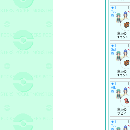
★1
Tec
炎
主人公
ロコンK
★1
Spt
炎
主人公
ロコンK
★1
Atk
炎
主人公
ブビィ
★1
Tec
炎