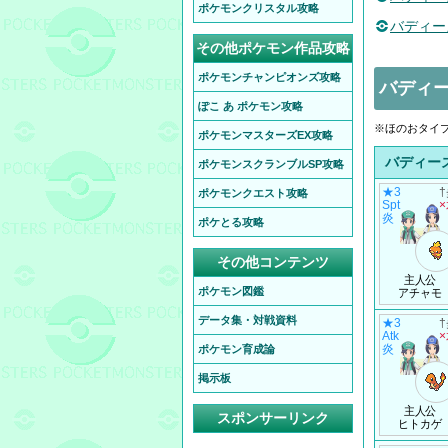
ポケモンクリスタル攻略
バディー
その他ポケモン作品攻略
ポケモンチャンピオンズ攻略
バディー
ぽこ あ ポケモン攻略
※ほのおタイ
ポケモンマスターズEX攻略
バディー
ポケモンスクランブルSP攻略
★3
ポケモンクエスト攻略
Spt
炎
ポケとる攻略
その他コンテンツ
主人公
ポケモン図鑑
アチャモ
データ集・対戦資料
★3
Atk
炎
ポケモン育成論
掲示板
主人公
スポンサーリンク
ヒトカゲ