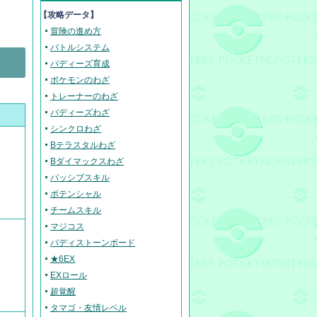
【攻略データ】
冒険の進め方
バトルシステム
バディーズ育成
ポケモンのわざ
トレーナーのわざ
バディーズわざ
シンクロわざ
Bテラスタルわざ
Bダイマックスわざ
パッシブスキル
ポテンシャル
チームスキル
マジコス
バディストーンボード
★6EX
EXロール
超覚醒
タマゴ・友情レベル