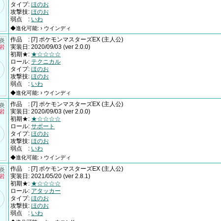
タイプ
:
ほのお
攻撃技
:
ほのお
弱点
:
いわ
◆進化可能: › ウインディ
作品
:
[7] ポケモンマスターズEX
(主人公)
†炎
×岩
実装日
:
2020/09/03
(ver 2.0.0)
初期★
:
★☆☆☆☆
ロール
:
テクニカル
タイプ
:
ほのお
攻撃技
:
ほのお
弱点
:
いわ
◆進化可能: › ウインディ
作品
:
[7] ポケモンマスターズEX
(主人公)
†炎
×岩
実装日
:
2020/09/03
(ver 2.0.0)
初期★
:
★☆☆☆☆
ロール
:
サポート
タイプ
:
ほのお
攻撃技
:
ほのお
弱点
:
いわ
◆進化可能: › ウインディ
作品
:
[7] ポケモンマスターズEX
(主人公)
†炎
×岩
実装日
:
2021/05/20
(ver 2.8.1)
初期★
:
★☆☆☆☆
ロール
:
アタッカー
タイプ
:
ほのお
攻撃技
:
ほのお
弱点
:
いわ