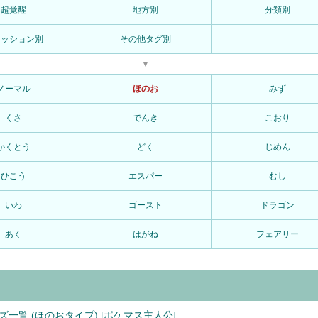
超覚醒
地方別
分類別
ァッション別
その他タグ別
▼
ノーマル
ほのお
みず
くさ
でんき
こおり
かくとう
どく
じめん
ひこう
エスパー
むし
いわ
ゴースト
ドラゴン
あく
はがね
フェアリー
ズ一覧 (ほのおタイプ) [ポケマス主人公]