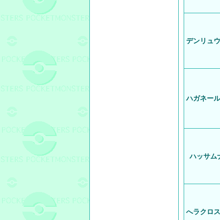
デンリュ
ハガネー
ハッサム
へラクロ