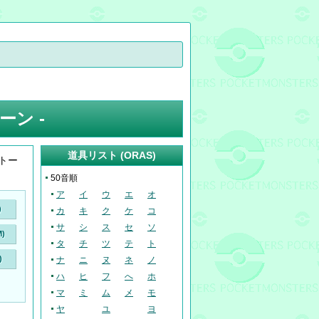
ーン -
道具リスト (ORAS)
トー
50音順
ア
イ
ウ
エ
オ
)
カ
キ
ク
ケ
コ
サ
シ
ス
セ
ソ
)
タ
チ
ツ
テ
ト
)
ナ
ニ
ヌ
ネ
ノ
ハ
ヒ
フ
へ
ホ
マ
ミ
ム
メ
モ
ヤ
ユ
ヨ