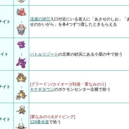
浅瀬の洞穴
入口付近にいる老人に「あさせのしお」「
ナイト
↓
せのかいがら」を各4つずつ渡したときもらえる
ナイト
↓
バトルリゾート
の北東の砂浜にある小屋の中で拾う
[グラードン/カイオーガ戦後・要なみのり]
ナイト
↓
キナギタウン
のポケモンセンター左横で拾う
[要なみのり&ダイビング]
ナイト
↓
124番水道
で拾う