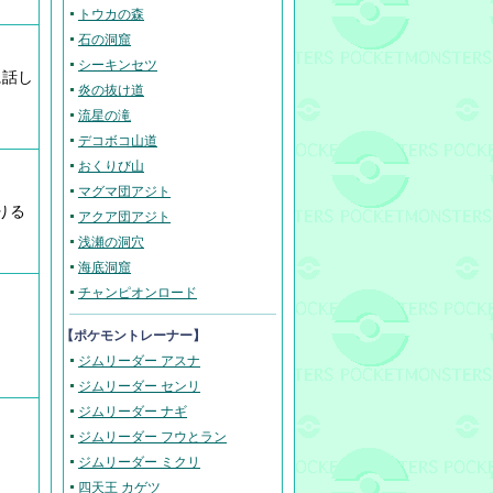
トウカの森
石の洞窟
シーキンセツ
に話し
炎の抜け道
流星の滝
デコボコ山道
おくりび山
マグマ団アジト
りる
アクア団アジト
浅瀬の洞穴
海底洞窟
チャンピオンロード
【ポケモントレーナー】
ジムリーダー アスナ
ジムリーダー センリ
ジムリーダー ナギ
ジムリーダー フウとラン
ジムリーダー ミクリ
四天王 カゲツ