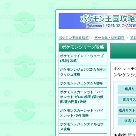
ポケモン王国攻略館
データ集・対戦資料
道具
ポケモンシリーズ攻略
ポケモンウインド・ウェーブ
(風波) 攻略
ポケットモ
ポケモンレジェンズZ-A M次元
ンやゲンシ
ラッシュ攻略
ポケモンレジェンズZ-A攻略
道具リス
ポケモンスカーレット・バイ
オレット ゼロの秘宝 (碧の仮
道具リスト
面/藍の円盤) 攻略
道具リスト 
ポケモンスカーレット・バイ
オレット (SV) 攻略
道具リス
ポケモンレジェンズアルセウ
ス攻略
★参考:
新メ