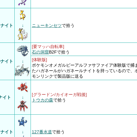
ウナイト
↓
ニューキンセツ
で拾う
[要マッハ自転車]
石の洞窟
B2Fで拾う
[体験版]
ルナイト
↓
ポケモンオメガルビーアルファサファイア体験版で捕
たハガネールがハガネールナイトを持っているので、
モンリンクで製品版に送る
[グラードン/カイオーガ戦後]
ナイト
↓
トウカの森
で拾う
スナイト
↓
127番水道
で拾う