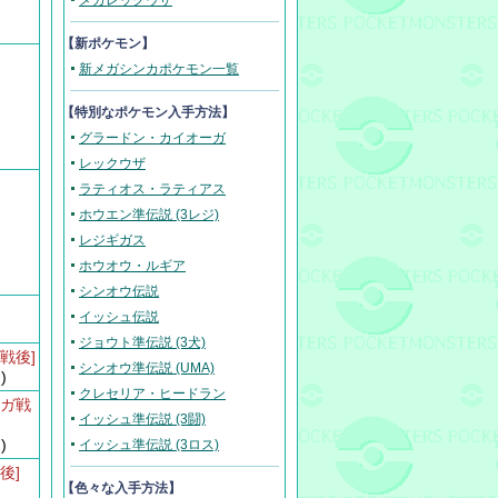
メガレックウザ
【新ポケモン】
新メガシンカポケモン一覧
【
特別なポケモン入手方法
】
グラードン・カイオーガ
レックウザ
ラティオス・ラティアス
ホウエン準伝説 (3レジ)
レジギガス
ホウオウ・ルギア
シンオウ伝説
イッシュ伝説
う
ジョウト準伝説 (3犬)
戦後]
シンオウ準伝説 (UMA)
)
クレセリア・ヒードラン
ーガ戦
イッシュ準伝説 (3闘)
)
イッシュ準伝説 (3ロス)
後]
【色々な入手方法】