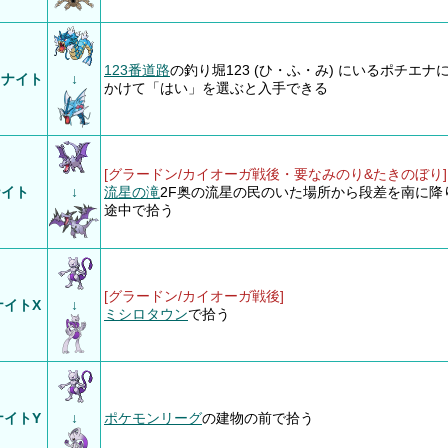
123番道路
の釣り堀123 (ひ・ふ・み) にいるポチエナ
スナイト
↓
かけて「はい」を選ぶと入手できる
[グラードン/カイオーガ戦後・要なみのり&たきのぼり]
ナイト
↓
流星の滝
2F奥の流星の民のいた場所から段差を南に降
途中で拾う
[グラードン/カイオーガ戦後]
ナイトX
↓
ミシロタウン
で拾う
ナイトY
↓
ポケモンリーグ
の建物の前で拾う