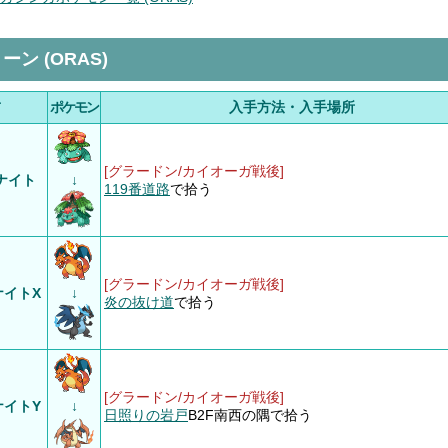
ン (ORAS)
前
ポケモン
入手方法・入手場所
[グラードン/カイオーガ戦後]
ナイト
↓
119番道路
で拾う
[グラードン/カイオーガ戦後]
ナイトX
↓
炎の抜け道
で拾う
[グラードン/カイオーガ戦後]
ナイトY
↓
日照りの岩戸
B2F南西の隅で拾う