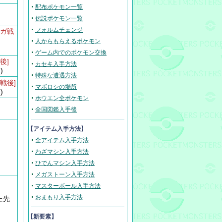
配布ポケモン一覧
う
伝説ポケモン一覧
フォルムチェンジ
ーガ戦
人からもらえるポケモン
ゲーム内でのポケモン交換
後]
カセキ入手方法
)
特殊な遭遇方法
戦後]
マボロシの場所
)
ホウエン全ポケモン
全国図鑑入手後
う
【アイテム入手方法】
全アイテム入手方法
わざマシン入手方法
ひでんマシン入手方法
メガストーン入手方法
マスターボール入手方法
おまもり入手方法
た先
【新要素】