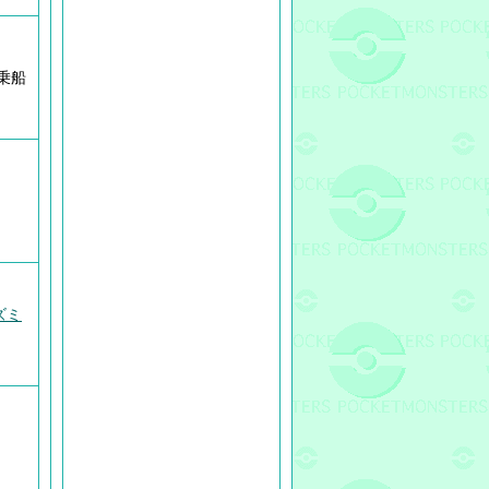
乗船
ズミ