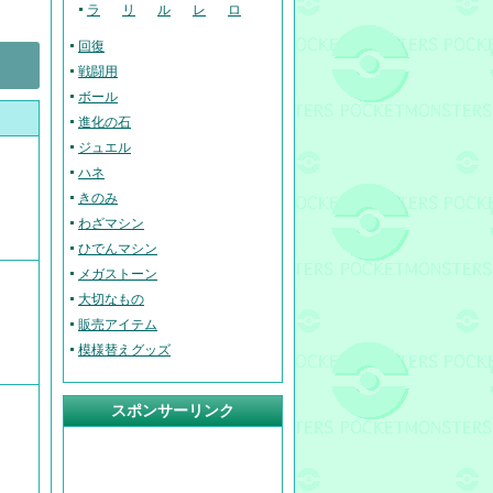
ラ
リ
ル
レ
ロ
回復
戦闘用
ボール
進化の石
ジュエル
ハネ
きのみ
わざマシン
ひでんマシン
メガストーン
大切なもの
販売アイテム
模様替えグッズ
スポンサーリンク