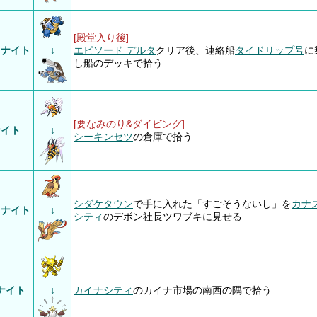
[殿堂入り後]
スナイト
↓
エピソード デルタ
クリア後、連絡船
タイドリップ号
に
し船のデッキで拾う
[要なみのり&ダイビング]
ナイト
↓
シーキンセツ
の倉庫で拾う
シダケタウン
で手に入れた「すごそうないし」を
カナ
トナイト
↓
シティ
のデボン社長ツワブキに見せる
ナイト
↓
カイナシティ
のカイナ市場の南西の隅で拾う