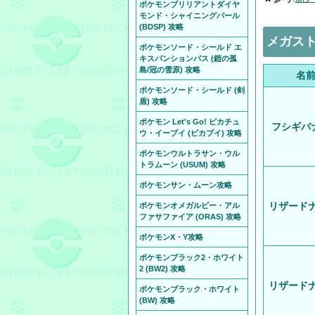
ポケモンブリリアントダイヤ
モンド・シャイニングパール
(BDSP) 攻略
メガストー
ポケモンソード・シールド エ
キスパンションパス (鎧の孤
島/冠の雪原) 攻略
名
ポケモンソード・シールド (剣
盾) 攻略
ポケモン Let's Go! ピカチュ
フシギバ
ウ・イーブイ (ピカブイ) 攻略
ポケモンウルトラサン・ウル
トラムーン (USUM) 攻略
ポケモンサン・ムーン攻略
リザード
ポケモンオメガルビー・アル
ファサファイア (ORAS) 攻略
ポケモンX・Y攻略
ポケモンブラック2・ホワイト
2 (BW2) 攻略
リザード
ポケモンブラック・ホワイト
(BW) 攻略