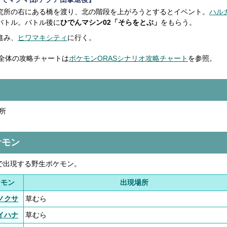
究所の右にある橋を渡り、北の階段を上がろうとするとイベント。
ハル
バトル。バトル後に
ひでんマシン02「そらをとぶ」
をもらう。
進み、
ヒワマキシティ
に行く。
全体の攻略チャートは
ポケモンORASシナリオ攻略チャート
を参照。
所
ケモン
路で出現する野生ポケモン。
ケモン
出現場所
ノクサ
草むら
イハナ
草むら