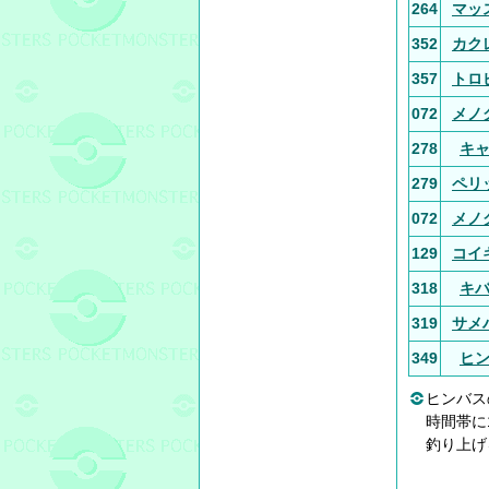
264
マッ
352
カク
357
トロ
072
メノ
278
キ
279
ペリ
072
メノ
129
コイ
318
キ
319
サメ
349
ヒ
ヒンバス
時間帯に
釣り上げ