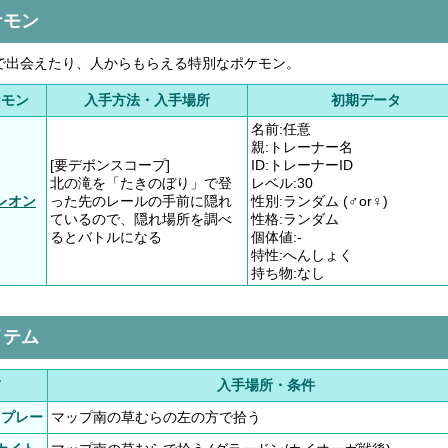
ケモン
路で出会えたり、人からもらえる特別なポケモン。
ケモン
入手方法・入手場所
初期データ
名前:任意
親:トレーナー名
[要デボンスコープ]
ID:トレーナーID
北の滝を「たきのぼり」で登
レベル:30
レオン
った先のレールの手前に隠れ
性別:ランダム (♂or♀)
ているので、隠れ場所を調べ
性格:ランダム
るとバトルになる
個体値:-
特性:へんしょく
持ち物:なし
イテム
前
入手場所・条件
スプレー
マップ南の草むらの左の方で拾う