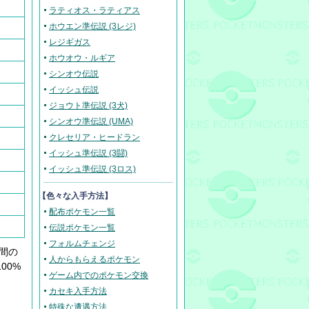
ラティオス・ラティアス
ホウエン準伝説 (3レジ)
レジギガス
ホウオウ・ルギア
シンオウ伝説
イッシュ伝説
ジョウト準伝説 (3犬)
シンオウ準伝説 (UMA)
クレセリア・ヒードラン
イッシュ準伝説 (3闘)
イッシュ準伝説 (3ロス)
【色々な入手方法】
配布ポケモン一覧
伝説ポケモン一覧
フォルムチェンジ
間の
人からもらえるポケモン
00%
ゲーム内でのポケモン交換
カセキ入手方法
特殊な遭遇方法