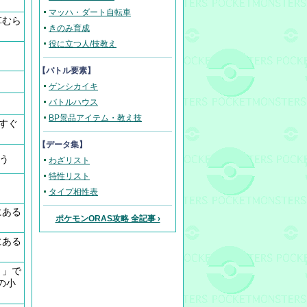
マッハ・ダート自転車
草むら
きのみ育成
役に立つ人/技教え
【バトル要素】
ゲンシカイキ
バトルハウス
BP景品アイテム・教え技
のすぐ
【データ集】
う
わざリスト
特性リスト
タイプ相性表
にある
ポケモンORAS攻略 全記事 ›
にある
り」で
の小