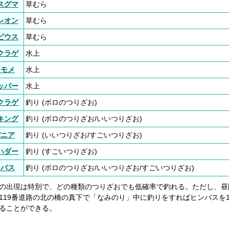
スグマ
草むら
レオン
草むら
ピウス
草むら
クラゲ
水上
ャモメ
水上
ッパー
水上
クラゲ
釣り (ボロのつりざお)
キング
釣り (ボロのつりざお/いいつりざお)
バニア
釣り (いいつりざお/すごいつりざお)
ハダー
釣り (すごいつりざお)
ンバス
釣り (ボロのつりざお/いいつりざお/すごいつりざお)
の出現は特別で、どの種類のつりざおでも低確率で釣れる。ただし、昼
119番道路の北の橋の真下で「なみのり」中に釣りをすればヒンバスを1
ることができる。