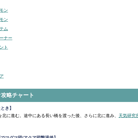
モン
モン
テム
ーナー
ント
ア
オ攻略チャート
たとき】
を北に進む。途中にある長い橋を渡った後、さらに北に進み、
天気研究
でマグマ団/アクア団撃退後】