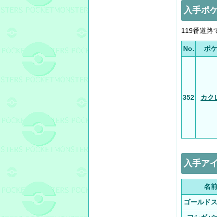
入手ポ
119番道
No.
ポ
352
カク
入手ア
名
ゴールド