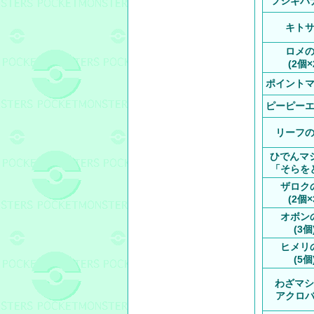
フシギバ
キト
ロメ
(2個×
ポイント
ピーピー
リーフ
ひでんマシ
「そらを
ザロク
(2個×
オボン
(3個
ヒメリ
(5個
わざマシ
アクロ