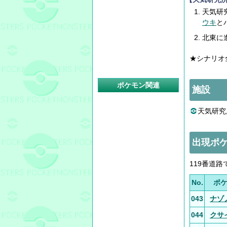
天気研
ウキ
と
北東に
★シナリオ
ポケモン関連
施設
天気研究
出現ポ
119番道
No.
ポ
043
ナゾ
044
クサ