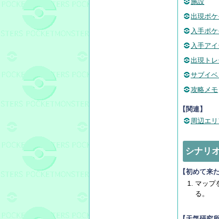
施設
出現ポケ
入手ポケ
入手アイ
出現トレ
サブイベ
攻略メモ
【関連】
周辺エリ
シナリ
【初めて来
マップ
る。
【天気研究所