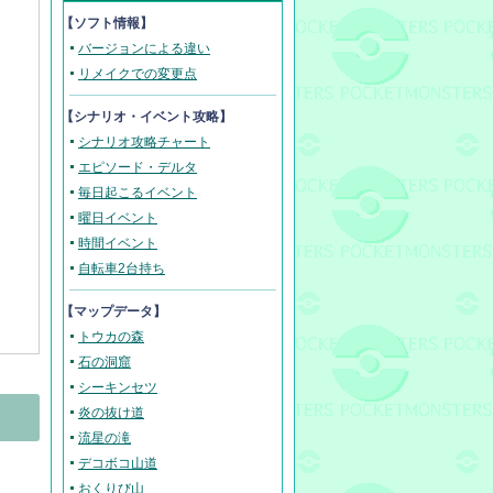
【ソフト情報】
バージョンによる違い
リメイクでの変更点
【
シナリオ・イベント攻略
】
シナリオ攻略チャート
エピソード・デルタ
毎日起こるイベント
曜日イベント
時間イベント
自転車2台持ち
【マップデータ】
トウカの森
石の洞窟
シーキンセツ
炎の抜け道
流星の滝
デコボコ山道
おくりび山