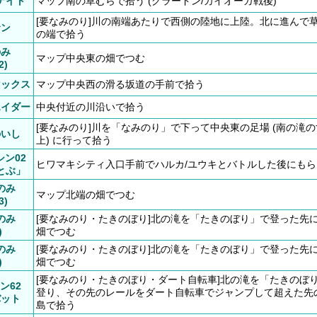
ナイト
マップ南の草むらで拾う (グラードン/カイオーガ戦後)
[要なみのり]川の南端あたりで西側の陸地に上陸。北に進んで
サン
の端で拾う
のみ
マップ中央東の畑でつむ
2)
マックス
マップ中央西の滑る坂道の手前で拾う
エイダー
中央付近の川沿いで拾う
[要なみのり]川を「なみのり」で下って中央東の足場 (南の滝
のいし
上) に行って拾う
ン02
ヒワマキシティ入口手前でハルカ/ユウキとバトルした後にもら
とぶ」
のみ
マップ北端の畑でつむ
3)
のみ
[要なみのり・たきのぼり]北の滝を「たきのぼり」で登った先
)
畑でつむ
のみ
[要なみのり・たきのぼり]北の滝を「たきのぼり」で登った先
)
畑でつむ
[要なみのり・たきのぼり・ダート自転車]北の滝を「たきのぼ
ン62
登り、その先のレールをダート自転車でジャンプして超えた先
バット
島で拾う