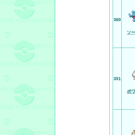
360
ソ
351
ポ