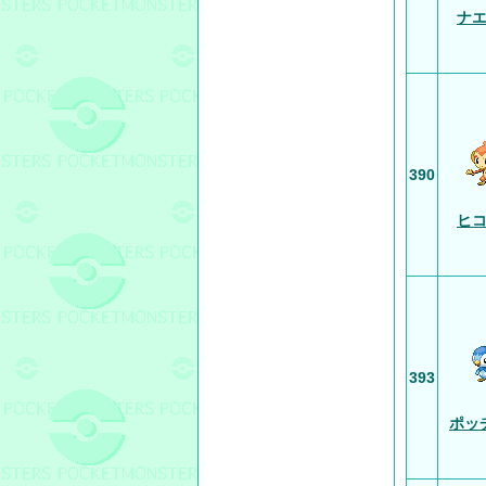
ナ
390
ヒ
393
ポッ