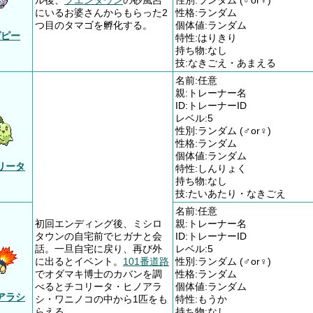
ル後、
フエンタウン
の砂風呂
性別:ランダム (♂or♀)
にいるお婆さんからもらった2
性格:ランダム
つ目のタマゴを孵化する。
個体値:ランダム
ゲピー
特性:はりきり
持ち物:なし
技:なきごえ・あまえる
名前:任意
親:トレーナー名
ID:トレーナーID
レベル:5
性別:ランダム (♂or♀)
性格:ランダム
個体値:ランダム
リータ
特性:しんりょく
持ち物:なし
技:たいあたり・なきごえ
名前:任意
初回エンディング後、ミシロ
親:トレーナー名
タウンの自宅前でヒガナと会
ID:トレーナーID
話。一旦自宅に戻り、再び外
レベル:5
に出るとイベント。
101番道路
性別:ランダム (♂or♀)
でオダマキ博士のカバンを調
性格:ランダム
べるとチコリータ・ヒノアラ
個体値:ランダム
アラシ
シ・ワニノコの中から1匹をも
特性:もうか
らえる。
持ち物:なし