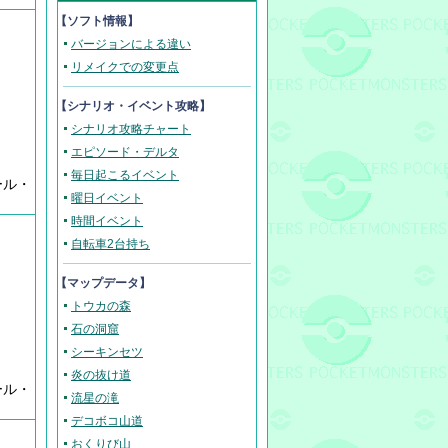
【ソフト情報】
バージョンによる違い
リメイクでの変更点
【
シナリオ・イベント攻略
】
シナリオ攻略チャート
エピソード・デルタ
毎日起こるイベント
ール・
曜日イベント
時間イベント
自転車2台持ち
【マップデータ】
トウカの森
石の洞窟
シーキンセツ
炎の抜け道
ール・
流星の滝
デコボコ山道
おくりび山