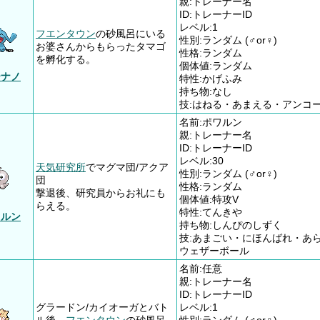
親:トレーナー名
ID:トレーナーID
レベル:1
フエンタウン
の砂風呂にいる
性別:ランダム (♂or♀)
お婆さんからもらったタマゴ
性格:ランダム
を孵化する。
個体値:ランダム
ーナノ
特性:かげふみ
持ち物:なし
技:はねる・あまえる・アンコ
名前:ポワルン
親:トレーナー名
ID:トレーナーID
レベル:30
天気研究所
でマグマ団/アクア
性別:ランダム (♂or♀)
団
性格:ランダム
撃退後、研究員からお礼にも
個体値:特攻V
らえる。
特性:てんきや
ワルン
持ち物:しんぴのしずく
技:あまごい・にほんばれ・あ
ウェザーボール
名前:任意
親:トレーナー名
ID:トレーナーID
グラードン/カイオーガとバト
レベル:1