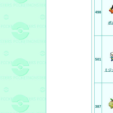
498
ポ
501
ミジ
387