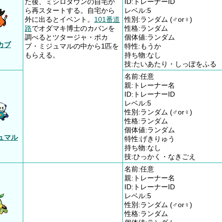
た後、ミシロタウンの自宅か
ID:トレーナーID
ら再スタートする。自宅から
レベル:5
外に出るとイベント。
101番道
性別:ランダム (♂or♀)
路
でオダマキ博士のカバンを
性格:ランダム
調べるとツタージャ・ポカ
個体値:ランダム
カブ
ブ・ミジュマルの中から1匹を
特性:もうか
もらえる。
持ち物:なし
技:たいあたり・しっぽをふる
名前:任意
親:トレーナー名
ID:トレーナーID
レベル:5
性別:ランダム (♂or♀)
性格:ランダム
個体値:ランダム
ュマル
特性:げきりゅう
持ち物:なし
技:ひっかく・なきごえ
名前:任意
親:トレーナー名
ID:トレーナーID
レベル:5
性別:ランダム (♂or♀)
性格:ランダム