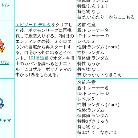
個体値:ランダム
エトル
特性:しんりょく
持ち物:なし
技:たいあたり・からにこもる
エピソード デルタ
をクリアし
名前:任意
た後、ポケモンリーグに再挑
親:トレーナー名
戦して殿堂入りする。2回目の
ID:トレーナーID
エンディングの後、ミシロタ
レベル:5
ウンの自宅から再スタートす
性別:ランダム (♂or♀)
る。自宅から外に出るとイベ
性格:ランダム
ント。
101番道路
でオダマキ博
個体値:ランダム
コザル
士のカバンを調べるとナエト
特性:もうか
ル・ヒコザル・ポッチャマの
持ち物:なし
中から1匹をもらえる。
技:ひっかく・なきごえ
名前:任意
親:トレーナー名
ID:トレーナーID
レベル:5
性別:ランダム (♂or♀)
性格:ランダム
個体値:ランダム
チャマ
特性:げきりゅう
持ち物:なし
技:はたく・なきごえ