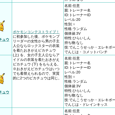
名前:任意
親:トレーナー名
ID:トレーナーID
レベル:20
性別:♀
性格:ランダム
ポケモンコンテストライブ！
個体値:3V
に初参加した後、ポケモンブ
特性:ひらいしん
チュウ
リーダーの女性から男の子主
持ち物:なし
人公ならロックスターの衣装
技:でんこうせっか・エレキボ
を着たおきがえピカチュウ
でんじは・コメットパンチ
(上) を、女の子主人公ならア
名前:任意
イドルの衣装を着たおきがえ
親:トレーナー名
ピカチュウ (下) をもらえる。
ID:トレーナーID
※おきがえピカチュウはいつ
レベル:20
でも着替えられるので、実質
性別:♀
的に2つのピカチュウは同じ。
性格:ランダム
個体値:3V
特性:ひらいしん
チュウ
持ち物:なし
技:でんこうせっか・エレキボ
でんじは・ドレインキッス
名前:任意