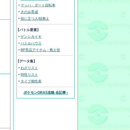
マッハ・ダート自転車
きのみ育成
役に立つ人/技教え
【バトル要素】
ゲンシカイキ
バトルハウス
BP景品アイテム・教え技
【データ集】
わざリスト
特性リスト
タイプ相性表
ポケモンORAS攻略 全記事 ›