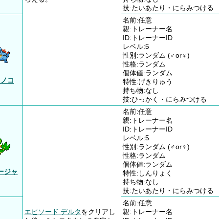
技:たいあたり・にらみつける
名前:任意
親:トレーナー名
ID:トレーナーID
レベル:5
性別:ランダム (♂or♀)
性格:ランダム
個体値:ランダム
ニノコ
特性:げきりゅう
持ち物:なし
技:ひっかく・にらみつける
名前:任意
親:トレーナー名
ID:トレーナーID
レベル:5
性別:ランダム (♂or♀)
性格:ランダム
個体値:ランダム
ージャ
特性:しんりょく
持ち物:なし
技:たいあたり・にらみつける
名前:任意
エピソード デルタ
をクリアし
親:トレーナー名