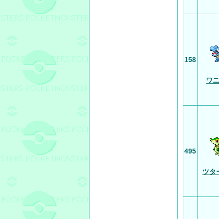
158
ワ
495
ツタ