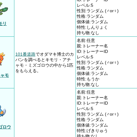
レベル:5
性別:ランダム (♂or♀)
性格:ランダム
個体値:ランダム
モリ
特性:しんりょく
持ち物:なし
名前:任意
親:トレーナー名
ID:トレーナーID
101番道路
でオダマキ博士のカ
レベル:5
バンを調べるとキモリ・アチ
性別:ランダム (♂or♀)
ャモ・ミズゴロウの中から1匹
性格:ランダム
をもらえる。
個体値:ランダム
チャモ
特性:もうか
持ち物:なし
名前:任意
親:トレーナー名
ID:トレーナーID
レベル:5
性別:ランダム (♂or♀)
性格:ランダム
個体値:ランダム
ゴロウ
特性:げきりゅう
持ち物:なし