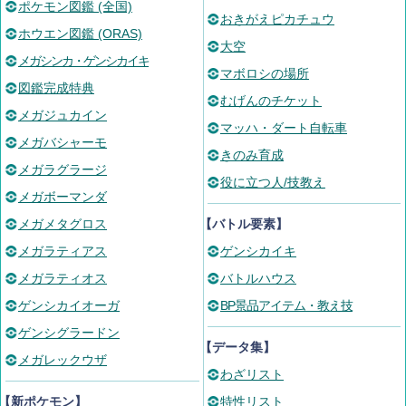
ポケモン図鑑 (全国)
おきがえピカチュウ
ホウエン図鑑 (ORAS)
大空
メガシンカ・ゲンシカイキ
マボロシの場所
図鑑完成特典
むげんのチケット
メガジュカイン
マッハ・ダート自転車
メガバシャーモ
きのみ育成
メガラグラージ
役に立つ人/技教え
メガボーマンダ
メガメタグロス
【バトル要素】
メガラティアス
ゲンシカイキ
メガラティオス
バトルハウス
ゲンシカイオーガ
BP景品アイテム・教え技
ゲンシグラードン
【データ集】
メガレックウザ
わざリスト
【新ポケモン】
特性リスト