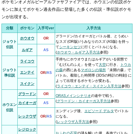
ポケモンオメガルビーアルファサファイアでは、ホウエンの伝説ポケ
モンに加えてポケモン過去作品に登場した多くの伝説・準伝説ポケモ
ンが出現する。
分類
ポケモン
入手可ver
入手方法
グラードン/カイオーガとバトル後、とうめい
ホウオウ
OR
ジョウト
なスズ (OR版) /うみなりのスズ (AS版) を持っ
伝説
て
シーキンセツ
に行くとバトルになる。
ルギア
AS
(
ホウオウ・ルギア入手方法
参照)
手持ちにホウオウまたはルギアがいる状態で
ライコウ
「むげんのふえ」を使って
大空
に行き、
トウカ
ジョウト
の森
の西にある
マボロシの場所
「未開の森」で
エンテイ
OR
/
AS
準伝説
バトル。着陸した時間帯 (3DSの時計の時刻) に
よって出現するポケモンが変わる。
スイクン
(
ライコウ・エンテイ・スイクン入手方法
参照)
グラードン
OR
ORASメインシナリオ
の途中で戦う。
(
グラードン・カイオーガ入手方法
参照)
カイオーガ
AS
ホウエン
伝説
エンディング後、
エピソード デルタ
でバトル
レックウザ
OR
/
AS
になる。
(
レックウザ入手方法
参照)
レジロック
おふれの石室
の謎を解いた後、各地でバトル。