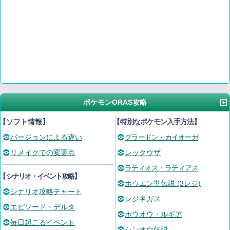
ポケモンORAS攻略
【ソフト情報】
【
特別なポケモン入手方法
】
バージョンによる違い
グラードン・カイオーガ
リメイクでの変更点
レックウザ
ラティオス・ラティアス
【
シナリオ・イベント攻略
】
ホウエン準伝説 (3レジ)
シナリオ攻略チャート
レジギガス
エピソード・デルタ
ホウオウ・ルギア
毎日起こるイベント
シンオウ伝説