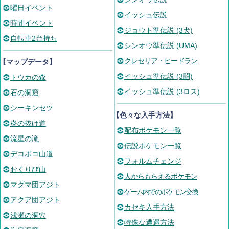
曜日イベント
イッシュ伝説
時間イベント
ジョウト準伝説 (3犬)
自転車2台持ち
シンオウ準伝説 (UMA)
クレセリア・ヒードラン
【マップデータ】
イッシュ準伝説 (3闘)
トウカの森
イッシュ準伝説 (3ロス)
石の洞窟
シーキンセツ
【色々な入手方法】
炎の抜け道
配布ポケモン一覧
流星の滝
伝説ポケモン一覧
デコボコ山道
フォルムチェンジ
おくりび山
人からもらえるポケモン
マグマ団アジト
ゲーム内でのポケモン交換
アクア団アジト
カセキ入手方法
浅瀬の洞穴
特殊な遭遇方法