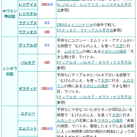
レジアイス
OR
/
AS
(
レジロック・レジアイス・レジスチル入手方
法
参照)
ホウエン
レジスチル
準伝説
ラティアス
AS
ORASメインシナリオ
の途中で戦う。
(
ラティオス・ラティアス入手方法
参照)
ラティオス
OR
手持ちにユクシー・エムリット・アグノムがい
ディアルガ
AS
る状態で「むげんのふえ」を使って
大空
に行
き、
ムロタウン
の南にある
マボロシの場所
「大
きな裂け目」でバトル。
(
ディアルガ・パルキア・ギラティナ入手方法
パルキア
OR
参照)
シンオウ
伝説
手持ちにディアルガとパルキアがいる状態で
「むげんのふえ」を使って
大空
に行き、
ムロタ
ウン
の南にある
マボロシの場所
「大きな裂け
ギラティナ
OR
/
AS
目」でバトル。
(
ディアルガ・パルキア・ギラティナ入手方法
参照)
手持ちに十分なついたポケモンが3匹以上いる
ユクシー
状態で「むげんのふえ」を使って
大空
に行き、
ルネシティ
の北東にある
マボロシの場所
「未知
の洞窟」でバトル。着陸したエリアにある洞窟
エムリット
OR
/
AS
に入った時間帯 (3DSの時計の時刻) によって出