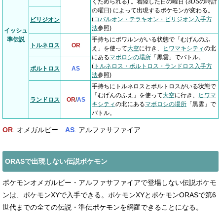
くためられる) 。着陸した日の曜日 (3DSの時計
の曜日) によって出現するポケモンが変わる。
(
コバルオン・テラキオン・ビリジオン入手方
ビリジオン
法
参照)
イッシュ
準伝説
手持ちにポワルンがいる状態で「むげんのふ
トルネロス
OR
え」を使って
大空
に行き、
ヒワマキシティ
の北
にある
マボロシの場所
「黒雲」でバトル。
(
トルネロス・ボルトロス・ランドロス入手方
ボルトロス
AS
法
参照)
手持ちにトルネロスとボルトロスがいる状態で
「むげんのふえ」を使って
大空
に行き、
ヒワマ
ランドロス
OR
/
AS
キシティ
の北にある
マボロシの場所
「黒雲」で
バトル。
OR
: オメガルビー
AS
: アルファサファイア
ORASで出現しない伝説ポケモン
ポケモンオメガルビー・アルファサファイアで登場しない伝説ポケモ
ンは、ポケモンXYで入手できる。ポケモンXYとポケモンORASで第6
世代までの全ての伝説・準伝ポケモンを網羅できることになる。