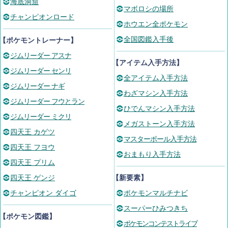
海底洞窟
マボロシの場所
チャンピオンロード
ホウエン全ポケモン
全国図鑑入手後
【ポケモントレーナー】
ジムリーダー アスナ
【アイテム入手方法】
ジムリーダー センリ
全アイテム入手方法
ジムリーダー ナギ
わざマシン入手方法
ジムリーダー フウとラン
ひでんマシン入手方法
ジムリーダー ミクリ
メガストーン入手方法
四天王 カゲツ
マスターボール入手方法
四天王 フヨウ
おまもり入手方法
四天王 プリム
四天王 ゲンジ
【新要素】
チャンピオン ダイゴ
ポケモンマルチナビ
スーパーひみつきち
【ポケモン図鑑】
ポケモンコンテストライブ