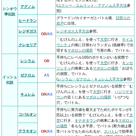
現するポケモンが変わる。
(
ユクシー・エムリット・アグノム入手方法
参
アグノム
シンオウ
照)
準伝説
グラードン/カイオーガとバトル後、
日照りの
ヒードラン
岩戸
に出現。
レジギガス
レジギガス入手方法
参照。
OR
/
AS
「むげんのふえ」を使って
大空
に行き、
サイユ
クレセリア
ウシティ
の南に日替わりランダム (低確率) で出
現する
マボロシの場所
「弓形の島」でバトル。
手持ちにレベル100のポケモンがいる状態で
レシラム
OR
「むげんのふえ」を使って
大空
に行き、
キンセ
ツシティ
の南東にある
マボロシの場所
「おぼろ
の洞窟」でバトル。
ゼクロム
AS
イッシュ
(
レシラム・ゼクロム・キュレム入手方法
参照)
伝説
手持ちにレシラムとゼクロムがいる状態で「む
げんのふえ」を使って
大空
に行き、
ハジツゲタ
キュレム
OR
/
AS
ウン
の近くにある
マボロシの場所
「いびつな
穴」でバトル。
手持ちに努力値を最大までためたポケモンが3
コバルオン
匹以上いる状態で「むげんのふえ」を使って
大
空
に行き、
キナギタウン
の南東にある
マボロシ
の場所
「名もなき平原」でバトル (努力値は通
テラキオン
OR
/
AS
常バトルでもためられるが、
スパトレ
で効率良