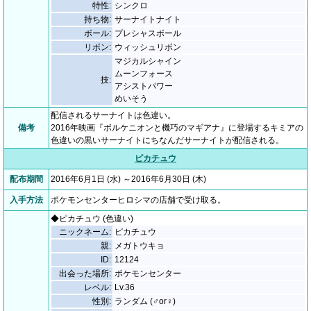
特性:
シンクロ
持ち物:
サーナイトナイト
ボール:
プレシャスボール
リボン:
ウィッシュリボン
マジカルシャイン
ムーンフォース
技:
アシストパワー
めいそう
配信されるサーナイトは色違い。
備考
2016年映画『ボルケニオンと機巧のマギアナ』に登場するキミアの
色違いの黒いサーナイトにちなんだサーナイトが配信される。
ピカチュウ
配布期間
2016年6月1日 (水) ～2016年6月30日 (木)
入手方法
ポケモンセンターヒロシマの店舗で受け取る。
◆ピカチュウ (色違い)
ニックネーム:
ピカチュウ
親:
メガトウキョ
ID:
12124
出会った場所:
ポケモンセンター
レベル:
Lv.36
性別:
ランダム (♂or♀)