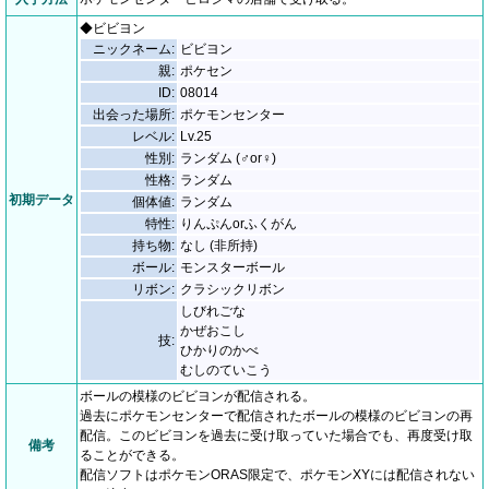
◆ビビヨン
ニックネーム:
ビビヨン
親:
ポケセン
ID:
08014
出会った場所:
ポケモンセンター
レベル:
Lv.25
性別:
ランダム (♂or♀)
性格:
ランダム
初期データ
個体値:
ランダム
特性:
りんぷんorふくがん
持ち物:
なし (非所持)
ボール:
モンスターボール
リボン:
クラシックリボン
しびれごな
かぜおこし
技:
ひかりのかべ
むしのていこう
ボールの模様のビビヨンが配信される。
過去にポケモンセンターで配信されたボールの模様のビビヨンの再
配信。このビビヨンを過去に受け取っていた場合でも、再度受け取
備考
ることができる。
配信ソフトはポケモンORAS限定で、ポケモンXYには配信されない