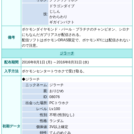
リボン:
クラシックリボン
ドラゴンダイブ
じしん
技:
かわらわり
ギガインパクト
ポケモンダイヤモンド・パール・プラチナのチャンピオン、シロナ
にちなんだガブリアスが配信される。
備考
配信ソフトはポケモンORAS限定で、ポケモンXYには配信されない
ので注意。
ジラーチ
配布期間
2016年8月1日 (月) ～2016年8月31日 (水)
入手方法
ポケモンセンタートウホクで受け取る。
◆ジラーチ
ニックネーム:
ジラーチ
親:
おりひめ
ID:
08076
出会った場所:
PCトウホク
レベル:
Lv.100
性別:
不明 (性別なし)
性格:
ランダム
初期データ
個体値:
3V以上確定
特性:
てんのめぐみ