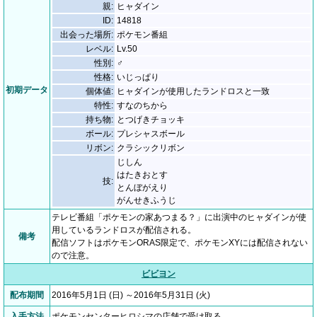
親:
ヒャダイン
ID:
14818
出会った場所:
ポケモン番組
レベル:
Lv.50
性別:
♂
性格:
いじっぱり
初期データ
個体値:
ヒャダインが使用したランドロスと一致
特性:
すなのちから
持ち物:
とつげきチョッキ
ボール:
プレシャスボール
リボン:
クラシックリボン
じしん
はたきおとす
技:
とんぼがえり
がんせきふうじ
テレビ番組「ポケモンの家あつまる？」に出演中のヒャダインが使
用しているランドロスが配信される。
備考
配信ソフトはポケモンORAS限定で、ポケモンXYには配信されない
ので注意。
ビビヨン
配布期間
2016年5月1日 (日) ～2016年5月31日 (火)
入手方法
ポケモンセンターヒロシマの店舗で受け取る。