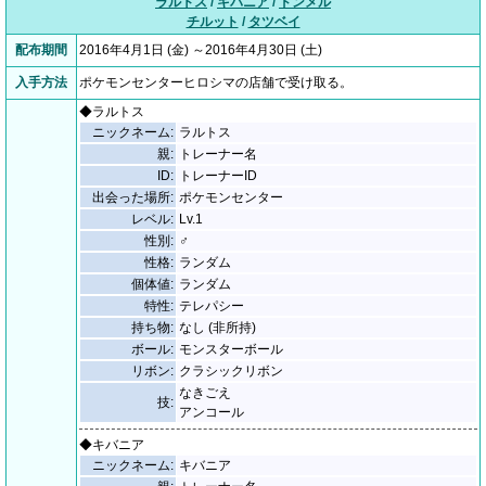
ラルトス
/
キバニア
/
ドンメル
チルット
/
タツベイ
配布期間
2016年4月1日 (金) ～2016年4月30日 (土)
入手方法
ポケモンセンターヒロシマの店舗で受け取る。
◆ラルトス
ニックネーム:
ラルトス
親:
トレーナー名
ID:
トレーナーID
出会った場所:
ポケモンセンター
レベル:
Lv.1
性別:
♂
性格:
ランダム
個体値:
ランダム
特性:
テレパシー
持ち物:
なし (非所持)
ボール:
モンスターボール
リボン:
クラシックリボン
なきごえ
技:
アンコール
◆キバニア
ニックネーム:
キバニア