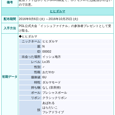
配信ソフトはポケモンORAS限定で、ポケモンXYには配信されない
備考
ので注意。
ヒヒダルマ
配布期間
2016年9月6日 (火) ～2016年10月25日 (火)
PGL公式大会「イッシュファイナル」の参加者プレゼントとして受
入手方法
け取る。
◆ヒヒダルマ
ニックネーム:
ヒヒダルマ
親:
N
ID:
00002
出会った場所:
イッシュ地方
レベル:
Lv.35
性別:
♂
性格:
おだやか
初期データ
個体値:
6U
特性:
ダルマモード
持ち物:
なし (非所持)
ボール:
プレシャスボール
リボン:
クラシックリボン
あばれる
はらだいこ
技:
フレアドライブ