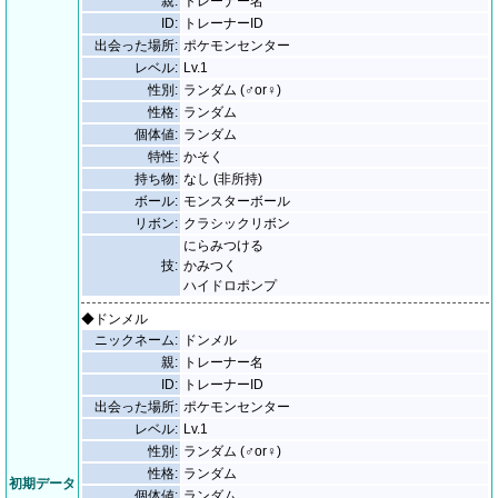
親:
トレーナー名
ID:
トレーナーID
出会った場所:
ポケモンセンター
レベル:
Lv.1
性別:
ランダム (♂or♀)
性格:
ランダム
個体値:
ランダム
特性:
かそく
持ち物:
なし (非所持)
ボール:
モンスターボール
リボン:
クラシックリボン
にらみつける
技:
かみつく
ハイドロポンプ
◆ドンメル
ニックネーム:
ドンメル
親:
トレーナー名
ID:
トレーナーID
出会った場所:
ポケモンセンター
レベル:
Lv.1
性別:
ランダム (♂or♀)
性格:
ランダム
初期データ
個体値:
ランダム