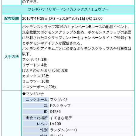
ので注意。
フシギバナ
/
リザードン
/
カメックス
/
ミュウツー
配布期間
2016年4月28日 (木) ～2016年8月31日 (水) 12:00
ポケモンスクラップ2016のキャンペーンBコースの配信イベント。
規定枚数のポケモンスクラップを集め、ポケモンスクラップの裏面
に記載されたスクラップナンバーをキャンペーンサイトで登録する
とポケモンやアイテムが配信される。
ポケモンやアイテムごとに必要なポケモンスクラップの合計枚数は
以下。
入手方法
フシギバナ:1枚
リザードン:4枚
げんきのかたまり (5個) :8枚
カメックス:12枚
ミュウツー:16枚
マスターボール:20枚
◆フシギバナ
ニックネーム:
フシギバナ
親:
Pスクラップ
ID:
04286
出会った場所:
すてきな場所
レベル:
Lv.100
性別:
ランダム (♂or♀)