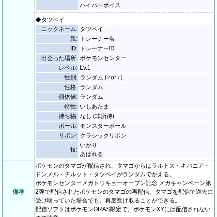
ハイパーボイス
◆タツベイ
ニックネーム:
タツベイ
親:
トレーナー名
ID:
トレーナーID
出会った場所:
ポケモンセンター
レベル:
Lv.1
性別:
ランダム (♂or♀)
性格:
ランダム
個体値:
ランダム
特性:
いしあたま
持ち物:
なし (非所持)
ボール:
モンスターボール
リボン:
クラシックリボン
いかり
技:
あばれる
ポケモンのタマゴが配信され、タマゴからはラルトス・キバニア・
ドンメル・チルット・タツベイがランダムでかえる。
ポケモンセンターメガトウキョーオープン記念 メガキャンペーン第
備考
2弾で配信されたポケモンのタマゴの再配信。タマゴを配信で過去に
受け取っていた場合でも、再度受け取ることができる。
配信ソフトはポケモンORAS限定で、ポケモンXYには配信されない