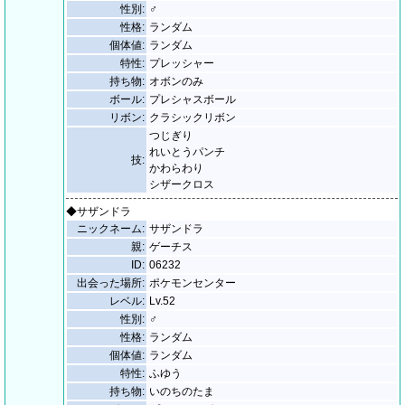
性別:
♂
性格:
ランダム
個体値:
ランダム
特性:
プレッシャー
持ち物:
オボンのみ
ボール:
プレシャスボール
リボン:
クラシックリボン
つじぎり
れいとうパンチ
技:
かわらわり
シザークロス
◆サザンドラ
ニックネーム:
サザンドラ
親:
ゲーチス
ID:
06232
出会った場所:
ポケモンセンター
レベル:
Lv.52
性別:
♂
性格:
ランダム
個体値:
ランダム
特性:
ふゆう
持ち物:
いのちのたま