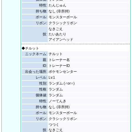
特性:
たんじゅん
持ち物:
なし (非所持)
ボール:
モンスターボール
リボン:
クラシックリボン
なきごえ
技:
たいあたり
アイアンヘッド
◆チルット
ニックネーム:
チルット
親:
トレーナー名
ID:
トレーナーID
出会った場所:
ポケモンセンター
レベル:
Lv.1
性別:
ランダム (♂or♀)
性格:
ランダム
個体値:
ランダム
特性:
ノーてんき
持ち物:
なし (非所持)
ボール:
モンスターボール
リボン:
クラシックリボン
つつく
技:
なきごえ