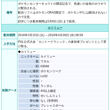
ポケモンセンターキョウトの開店記念で、色違いの金色のホウオウ
が配信される。
備考
配信ソフトはポケモンORAS限定で、ポケモンXYには配信されない
ので注意。
好評につき配布期間は5月8日 (日) まで延長。
カイリュー
配布期間
2016年3月15日 (火) ～2016年4月28日 (木) 08:59
PGL公式大会「カントークラシック」の参加者プレゼントとして受
入手方法
け取る。
◆カイリュー
ニックネーム:
カイリュー
親:
ワタル
ID:
03046
出会った場所:
ポケモンリーグ
レベル:
Lv.62
性別:
♂
性格:
ランダム
初期データ
個体値:
4V以上確定
特性:
せいしんりょく
持ち物:
なし (非所持)
ボール:
プレシャスボール