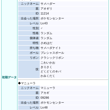
ニックネーム:
サメハダー
親:
アオギリ
ID:
11214
出会った場所:
ポケモンセンター
レベル:
Lv.43
性別:
♂
性格:
ランダム
個体値:
ランダム
特性:
さめはだ
持ち物:
サメハダナイト
ボール:
プレシャスボール
リボン:
クラシックリボン
こわいかお
きりさく
技:
どくどくのキバ
かみくだく
初期データ
◆マニューラ
ニックネーム:
マニューラ
親:
アカギ
ID:
09286
出会った場所:
ポケモンセンター
レベル:
Lv.48