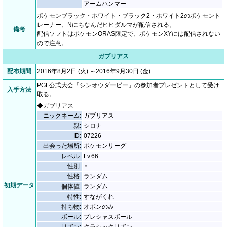
アームハンマー
ポケモンブラック・ホワイト・ブラック2・ホワイト2のポケモント
レーナー、Nにちなんだヒヒダルマが配信される。
備考
配信ソフトはポケモンORAS限定で、ポケモンXYには配信されない
ので注意。
ガブリアス
配布期間
2016年8月2日 (火) ～2016年9月30日 (金)
PGL公式大会「シンオウダービー」の参加者プレゼントとして受け
入手方法
取る。
◆ガブリアス
ニックネーム:
ガブリアス
親:
シロナ
ID:
07226
出会った場所:
ポケモンリーグ
レベル:
Lv.66
性別:
♀
性格:
ランダム
初期データ
個体値:
ランダム
特性:
すながくれ
持ち物:
オボンのみ
ボール:
プレシャスボール