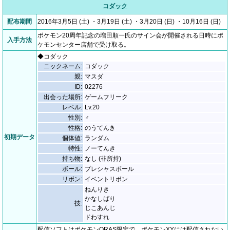
コダック
配布期間
2016年3月5日 (土) ・3月19日 (土) ・3月20日 (日) ・10月16日 (日)
ポケモン20周年記念の増田順一氏のサイン会が開催される日時にポ
入手方法
ケモンセンター店舗で受け取る。
◆コダック
ニックネーム:
コダック
親:
マスダ
ID:
02276
出会った場所:
ゲームフリーク
レベル:
Lv.20
性別:
♂
性格:
のうてんき
初期データ
個体値:
ランダム
特性:
ノーてんき
持ち物:
なし (非所持)
ボール:
プレシャスボール
リボン:
イベントリボン
ねんりき
かなしばり
技:
じこあんじ
ドわすれ
配信ソフトはポケモンORAS限定で、ポケモンXYには配信されない