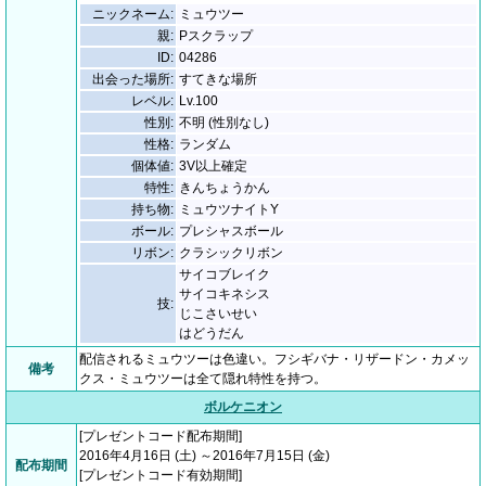
ニックネーム:
ミュウツー
親:
Pスクラップ
ID:
04286
出会った場所:
すてきな場所
レベル:
Lv.100
性別:
不明 (性別なし)
性格:
ランダム
個体値:
3V以上確定
特性:
きんちょうかん
持ち物:
ミュウツナイトY
ボール:
プレシャスボール
リボン:
クラシックリボン
サイコブレイク
サイコキネシス
技:
じこさいせい
はどうだん
配信されるミュウツーは色違い。フシギバナ・リザードン・カメッ
備考
クス・ミュウツーは全て隠れ特性を持つ。
ボルケニオン
[プレゼントコード配布期間]
2016年4月16日 (土) ～2016年7月15日 (金)
配布期間
[プレゼントコード有効期間]