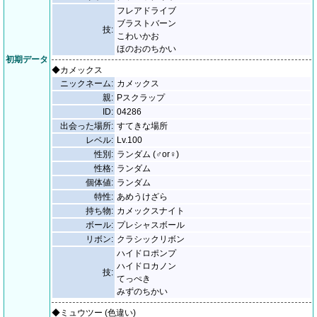
フレアドライブ
ブラストバーン
技:
こわいかお
ほのおのちかい
初期データ
◆カメックス
ニックネーム:
カメックス
親:
Pスクラップ
ID:
04286
出会った場所:
すてきな場所
レベル:
Lv.100
性別:
ランダム (♂or♀)
性格:
ランダム
個体値:
ランダム
特性:
あめうけざら
持ち物:
カメックスナイト
ボール:
プレシャスボール
リボン:
クラシックリボン
ハイドロポンプ
ハイドロカノン
技:
てっぺき
みずのちかい
◆ミュウツー (色違い)