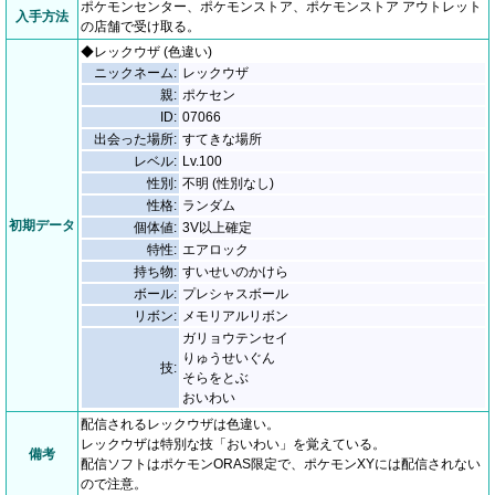
ポケモンセンター、ポケモンストア、ポケモンストア アウトレット
入手方法
の店舗で受け取る。
◆レックウザ (色違い)
ニックネーム:
レックウザ
親:
ポケセン
ID:
07066
出会った場所:
すてきな場所
レベル:
Lv.100
性別:
不明 (性別なし)
性格:
ランダム
初期データ
個体値:
3V以上確定
特性:
エアロック
持ち物:
すいせいのかけら
ボール:
プレシャスボール
リボン:
メモリアルリボン
ガリョウテンセイ
りゅうせいぐん
技:
そらをとぶ
おいわい
配信されるレックウザは色違い。
レックウザは特別な技「おいわい」を覚えている。
備考
配信ソフトはポケモンORAS限定で、ポケモンXYには配信されない
ので注意。