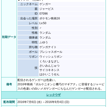
ニックネーム:
ゲンガー
親:
ジャービス
ID:
07096
出会った場所:
ポケモン映画16
レベル:
Lv.50
性別:
♂
性格:
ランダム
初期データ
個体値:
ランダム
特性:
ふゆう
持ち物:
ゲンガナイト
ボール:
プレシャスボール
リボン:
ウィッシュリボン
くろいまなざし
さいみんじゅつ
技:
サイコキネシス
はかいこうせん
配信されるゲンガーは色違い。
備考
2016年映画『ボルケニオンと機巧のマギアナ』に登場するジャービ
スの色違いの白いメガゲンガーにちなんだゲンガーが配信される。
レックウザ
配布期間
2016年7月6日 (水) ～2016年9月4日 (日)