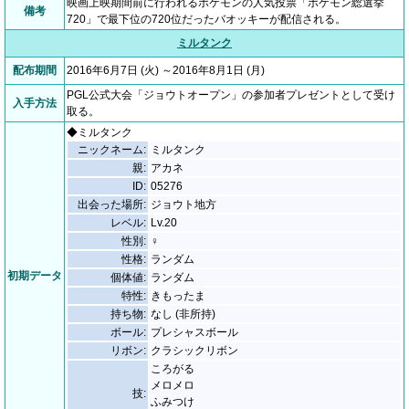
映画上映期間前に行われるポケモンの人気投票「ポケモン総選挙
備考
720」で最下位の720位だったバオッキーが配信される。
ミルタンク
配布期間
2016年6月7日 (火) ～2016年8月1日 (月)
PGL公式大会「ジョウトオープン」の参加者プレゼントとして受け
入手方法
取る。
◆ミルタンク
ニックネーム:
ミルタンク
親:
アカネ
ID:
05276
出会った場所:
ジョウト地方
レベル:
Lv.20
性別:
♀
性格:
ランダム
初期データ
個体値:
ランダム
特性:
きもったま
持ち物:
なし (非所持)
ボール:
プレシャスボール
リボン:
クラシックリボン
ころがる
メロメロ
技:
ふみつけ