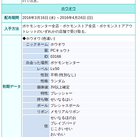
ので注意。
ホウオウ
配布期間
2016年3月16日 (水) ～2016年4月24日 (日)
ポケモンセンター全店・ポケモンストア全店・ポケモンストアアウ
入手方法
トレットのいずれかの店舗で受け取る。
◆ホウオウ (色違い)
ニックネーム:
ホウオウ
親:
PCキョウト
ID:
03166
出会った場所:
ポケモンセンター
レベル:
Lv.50
性別:
不明 (性別なし)
性格:
ランダム
初期データ
個体値:
3V以上確定
特性:
プレッシャー
持ち物:
せいなるはい
ボール:
プレシャスボール
リボン:
メモリアルリボン
せいなるほのお
ブレイブバード
技:
じこさいせい
おいわい