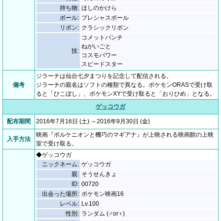
持ち物:
ほしのかけら
ボール:
プレシャスボール
リボン:
クラシックリボン
コメットパンチ
ねがいごと
技:
コスモパワー
スピードスター
ジラーチは仙台七夕まつりを記念して配信される。
備考
ジラーチの親名はソフトの種類で異なる。ポケモンORASで受け取
ると「ひこぼし」、ポケモンXYで受け取ると「おりひめ」となる。
ゲッコウガ
配布期間
2016年7月16日 (土) ～2016年9月30日 (金)
映画『ボルケニオンと機巧のマギアナ』が上映される映画館の上映
入手方法
室で受け取る。
◆ゲッコウガ
ニックネーム:
ゲッコウガ
親:
そうせんきょ
ID:
00720
出会った場所:
ポケモン映画16
レベル:
Lv.100
性別:
ランダム (♂or♀)