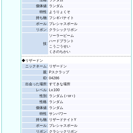
性格:
ランダム
個体値:
ランダム
特性:
ようりょくそ
持ち物:
フシギバナイト
ボール:
プレシャスボール
リボン:
クラシックリボン
ソーラービーム
ハードプラント
技:
こうごうせい
くさのちかい
◆リザードン
ニックネーム:
リザードン
親:
Pスクラップ
ID:
04286
出会った場所:
すてきな場所
レベル:
Lv.100
性別:
ランダム (♂or♀)
性格:
ランダム
個体値:
ランダム
特性:
サンパワー
持ち物:
リザードナイトY
ボール:
プレシャスボール
リボン:
クラシックリボン