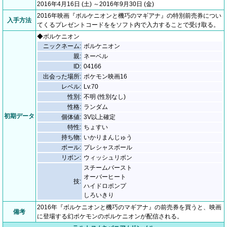
2016年4月16日 (土) ～2016年9月30日 (金)
2016年映画『ボルケニオンと機巧のマギアナ』の特別前売券につい
入手方法
てくるプレゼントコードををソフト内で入力することで受け取る。
◆ボルケニオン
ニックネーム:
ボルケニオン
親:
ネーベル
ID:
04166
出会った場所:
ポケモン映画16
レベル:
Lv.70
性別:
不明 (性別なし)
性格:
ランダム
初期データ
個体値:
3V以上確定
特性:
ちょすい
持ち物:
いかりまんじゅう
ボール:
プレシャスボール
リボン:
ウィッシュリボン
スチームバースト
オーバーヒート
技:
ハイドロポンプ
しろいきり
2016年『ボルケニオンと機巧のマギアナ』の前売券を買うと、映画
備考
に登場する幻ポケモンのボルケニオンが配信される。