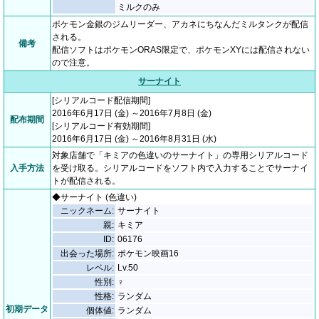
ミルクのみ
ポケモン金銀のジムリーダー、アカネにちなんだミルタンクが配信
される。
備考
配信ソフトはポケモンORAS限定で、ポケモンXYには配信されない
ので注意。
サーナイト
[シリアルコード配信期間]
2016年6月17日 (金) ～2016年7月8日 (金)
配布期間
[シリアルコード有効期間]
2016年6月17日 (金) ～2016年8月31日 (水)
対象店舗で「キミアの色違いのサーナイト」の専用シリアルコード
入手方法
を受け取る。シリアルコードをソフト内で入力することでサーナイ
トが配信される。
◆サーナイト (色違い)
ニックネーム:
サーナイト
親:
キミア
ID:
06176
出会った場所:
ポケモン映画16
レベル:
Lv.50
性別:
♀
性格:
ランダム
初期データ
個体値:
ランダム