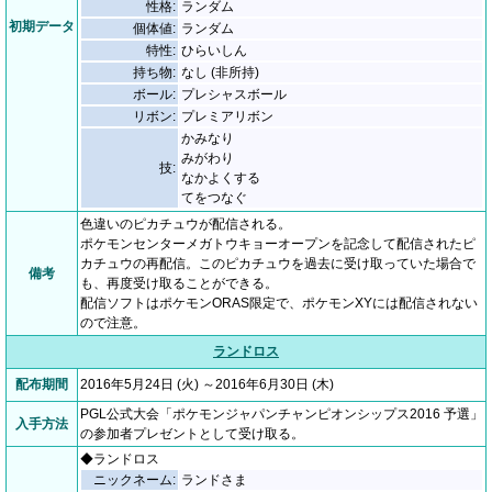
性格:
ランダム
初期データ
個体値:
ランダム
特性:
ひらいしん
持ち物:
なし (非所持)
ボール:
プレシャスボール
リボン:
プレミアリボン
かみなり
みがわり
技:
なかよくする
てをつなぐ
色違いのピカチュウが配信される。
ポケモンセンターメガトウキョーオープンを記念して配信されたピ
カチュウの再配信。このピカチュウを過去に受け取っていた場合で
備考
も、再度受け取ることができる。
配信ソフトはポケモンORAS限定で、ポケモンXYには配信されない
ので注意。
ランドロス
配布期間
2016年5月24日 (火) ～2016年6月30日 (木)
PGL公式大会「ポケモンジャパンチャンピオンシップス2016 予選」
入手方法
の参加者プレゼントとして受け取る。
◆ランドロス
ニックネーム:
ランドさま