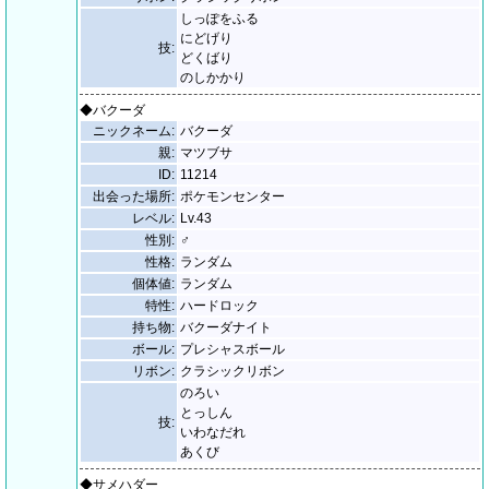
しっぽをふる
にどげり
技:
どくばり
のしかかり
◆バクーダ
ニックネーム:
バクーダ
親:
マツブサ
ID:
11214
出会った場所:
ポケモンセンター
レベル:
Lv.43
性別:
♂
性格:
ランダム
個体値:
ランダム
特性:
ハードロック
持ち物:
バクーダナイト
ボール:
プレシャスボール
リボン:
クラシックリボン
のろい
とっしん
技:
いわなだれ
あくび
◆サメハダー