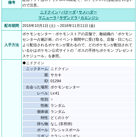
備考
ので注意。
ニドクイン
/
バクーダ
/
サメハダー
マニューラ
/
サザンドラ
/
カエンジシ
配布期間
2016年10月1日 (土) ～2016年11月11日 (金)
ポケモンセンター・ポケモンストアの店舗で、敵組織の「ポケモン
センター占拠計画」のイベント期間中に受け取る。店舗・日にちに
入手方法
より配信されるポケモンが変わるので、どのポケモンが配信されて
いるかはポケモン公式サイトの「ボスの手持ちポケモン プレゼント
スケジュール」を参照。
◆ニドクイン
ニックネーム:
ニドクイン
親:
サカキ
ID:
01294
出会った場所:
ポケモンセンター
レベル:
Lv.41
性別:
♀
性格:
ランダム
個体値:
ランダム
特性:
どくのトゲ
持ち物:
なし (非所持)
ボール:
プレシャスボール
リボン:
クラシックリボン