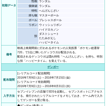
性格:
ランダム
初期データ
個体値:
ランダム
特性:
へんげんじざい
持ち物:
マスターボール
ボール:
プレシャスボール
リボン:
ウィッシュリボン
ハイドロカノン
ダストシュート
技:
たたみがえし
ハッピータイム
映画上映期間前に行われるポケモンの人気投票「ポケモン総選挙
720」で1位に輝いたゲッコウガが配信される。
備考
配信されるゲッコウガは隠れ特性「へんげんじざい」を持ち、特別
な技「ハッピータイム」を覚えている。
ゲンガー
[シリアルコード配信期間]
2016年7月9日 (土) ～2016年7月15日 (金)
配布期間
[シリアルコード有効期間]
2016年7月9日 (土) ～2016年8月31日 (水)
セブンイレブンの店舗で3DSを起動し、セブンスポットにアクセス
入手方法
する。発行されたシリアルコードをメモしておき、ゲーム内で入力
してゲンガーを受け取る。
◆ゲンガー (色違い)