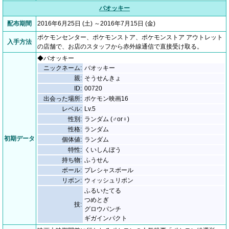
バオッキー
配布期間
2016年6月25日 (土) ～2016年7月15日 (金)
ポケモンセンター、ポケモンストア、ポケモンストア アウトレット
入手方法
の店舗で、お店のスタッフから赤外線通信で直接受け取る。
◆バオッキー
ニックネーム:
バオッキー
親:
そうせんきょ
ID:
00720
出会った場所:
ポケモン映画16
レベル:
Lv.5
性別:
ランダム (♂or♀)
性格:
ランダム
初期データ
個体値:
ランダム
特性:
くいしんぼう
持ち物:
ふうせん
ボール:
プレシャスボール
リボン:
ウィッシュリボン
ふるいたてる
つめとぎ
技:
グロウパンチ
ギガインパクト