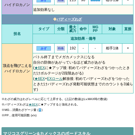
213
90
相手1体
×
みず
特殊
ハイドロカノン
追加効果なし
◆
バディーズわざ
最大
MG
タイプ
分類
命中
対象
直接
威力
PP
技名
追加効果・備考
192
-
-
相手1体
×
みず
特殊
バトル終了までメガカメックスになる
自分の防御があがっているほど威力があがる
頂点を飛びこえる
(
★6EX
に★アップ後: 初めてバディーズわざをつかったとき
ハイドロカノン
だけボルテージが2段階あがる)
(
★6EX
+
EXロール
解放後: 初めてバディーズわざをつかった
ときだけバディーズわざ発動可能状態までのカウントを3減ら
す)
※わざの威力はわざレベルに応じて上昇する。(上記の数値はLv.MAX時の数値)
※バディーズわざは
★6EX
に★アップすると強化される。
※MG…消費わざゲージ量 (
)
※PP…使用可能回数 (x/x)
マジコスグリーン&カメックスのボードスキル