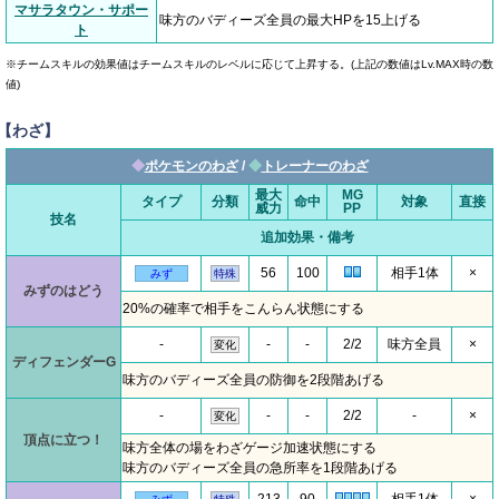
マサラタウン・サポー
味方のバディーズ全員の最大HPを15上げる
ト
※チームスキルの効果値はチームスキルのレベルに応じて上昇する。(上記の数値はLv.MAX時の数
値)
【わざ】
◆
ポケモンのわざ
/
◆
トレーナーのわざ
最大
MG
タイプ
分類
命中
対象
直接
威力
PP
技名
追加効果・備考
56
100
相手1体
×
みず
特殊
みずのはどう
20%の確率で相手をこんらん状態にする
-
-
-
2/2
味方全員
×
変化
ディフェンダーG
味方のバディーズ全員の防御を2段階あげる
-
-
-
2/2
-
×
変化
頂点に立つ！
味方全体の場をわざゲージ加速状態にする
味方のバディーズ全員の急所率を1段階あげる