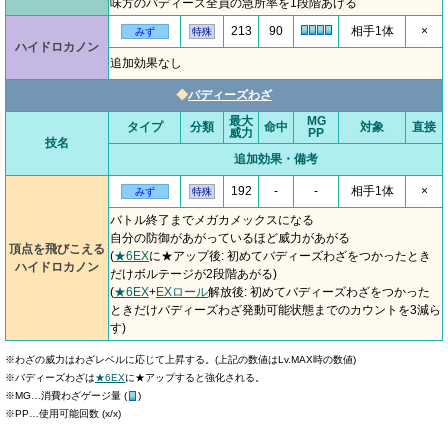
味方のバディーズ全員の急所率を1段階あげる
213
90
相手1体
×
みず
特殊
ハイドロカノン
追加効果なし
◆
バディーズわざ
最大
MG
タイプ
分類
命中
対象
直接
威力
PP
技名
追加効果・備考
192
-
-
相手1体
×
みず
特殊
バトル終了までメガカメックスになる
自分の防御があがっているほど威力があがる
頂点を飛びこえる
(
★6EX
に★アップ後: 初めてバディーズわざをつかったとき
ハイドロカノン
だけボルテージが2段階あがる)
(
★6EX
+
EXロール
解放後: 初めてバディーズわざをつかった
ときだけバディーズわざ発動可能状態までのカウントを3減ら
す)
※わざの威力はわざレベルに応じて上昇する。(上記の数値はLv.MAX時の数値)
※バディーズわざは
★6EX
に★アップすると強化される。
※MG…消費わざゲージ量 (
)
※PP…使用可能回数 (x/x)