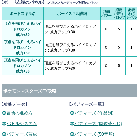
【ボード左端のパネル】
(メガシンカバディーズ対応のパネル)
必要
必要
消費
ボードスキル名
ボードスキル詳細
バディ
わざ
パワー
ドロップ
レベル
頂点を飛びこえるハイ
頂点を飛びこえるハイドロカノ
ドロカノン:
0
5
1
ン: 威力アップ+30
威力+30
頂点を飛びこえるハイ
頂点を飛びこえるハイドロカノ
ドロカノン:
0
5
1
ン: 威力アップ+30
威力+30
頂点を飛びこえるハイ
頂点を飛びこえるハイドロカノ
ドロカノン:
0
5
1
ン: 威力アップ+30
威力+30
ポケモンマスターズEX攻略
【攻略データ】
【バディーズ一覧】
冒険の進め方
バディーズ (作品別)
バトルシステム
バディーズ (図鑑番号順)
バディーズ育成
バディーズ (50音順)