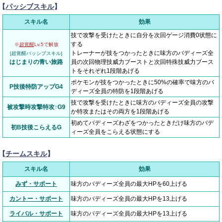
【
パッシブスキル
】
スキル名
効果
技で攻撃を受けたときに自分を次回ゲージ消費0状態に
する
※
超覚醒
Lv.5で解放
トレーナーが技をつかったときに味方のバディーズ全
[超覚醒パッシブスキル]
はじまりの青い旅路
員の次回物理技威力ブーストと次回特殊技威力ブース
トをそれぞれ1段階あげる
ポケモンが技をつかったときに50%の確率で味方のバ
P技後特防アップG4
ディーズ全員の特防を1段階あげる
技で攻撃を受けたときに味方のバディーズ全員の攻撃
被攻撃時攻撃特攻↑G9
か特攻またはその両方を1段階あげる
初めてバディーズわざをつかったときだけ味方のバデ
初B技後こらえるG
ィーズ全員をこらえる状態にする
【
チームスキル
】
スキル名
効果
みず・サポート
味方のバディーズ全員の最大HPを60上げる
カントー・サポート
味方のバディーズ全員の最大HPを13上げる
ライバル・サポート
味方のバディーズ全員の最大HPを13上げる