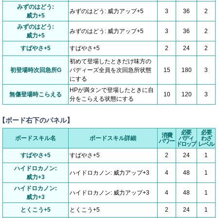
みずのはどう:
みずのはどう: 威力アップ+5
3
36
2
威力+5
みずのはどう:
みずのはどう: 威力アップ+5
3
36
2
威力+5
すばやさ+5
すばやさ+5
2
24
2
初めて登場したときだけ味方の
初登場時次回急所G
バディーズ全員を次回急所状態
15
180
3
にする
HPが満タンで登場したときに自
無傷登場時こらえる
10
120
3
分をこらえる状態にする
【ボード右下のパネル】
必要
必要
消費
ボードスキル名
ボードスキル詳細
バディ
わざ
パワー
ドロップ
レベル
すばやさ+5
すばやさ+5
2
24
1
ハイドロカノン:
ハイドロカノン: 威力アップ+3
4
48
1
威力+3
ハイドロカノン:
ハイドロカノン: 威力アップ+3
4
48
1
威力+3
とくこう+5
とくこう+5
2
24
1