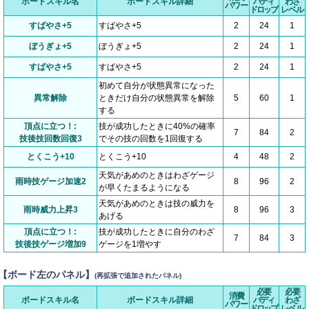
ボードスキル名
ボードスキル詳細
バディ
わざ
パワー
ドロップ
レベル
すばやさ+5
すばやさ+5
2
24
1
ぼうぎょ+5
ぼうぎょ+5
2
24
1
すばやさ+5
すばやさ+5
2
24
1
初めて自分が状態異常になった
異常解除
ときだけ自分の状態異常を解除
5
60
1
する
頂点に立つ！:
技が成功したときに40%の確率
7
84
2
技後技回数回復3
でその技の回数を1回復する
とくこう+10
とくこう+10
4
48
2
天気があめのときはわざゲージ
雨時技ゲージ加速2
8
96
2
が早くたまるようになる
天気があめのときは技の威力を
雨時威力上昇3
8
96
3
あげる
頂点に立つ！:
技が成功したときに自分のわざ
7
84
3
技後技ゲージ増加9
ゲージを1増やす
【ボード左のパネル】
(再拡張で追加されたパネル)
必要
必要
消費
ボードスキル名
ボードスキル詳細
バディ
わざ
パワー
ドロップ
レベル