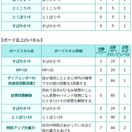
とくこう+5
とくこう+5
0
5
1
とくぼう+5
とくぼう+5
0
5
1
すばやさ+5
すばやさ+5
0
5
1
【ボード左上のパネル】
必要
必要
消費
ボードスキル名
ボードスキル詳細
バディ
わざ
パワー
ドロップ
レベル
すばやさ+5
すばやさ+5
2
24
1
HP+10
HP+10
2
24
1
ディフェンダーG:
技が成功したときに40%の確率
7
84
1
技後技回数回復3
でその技の回数を1回復する
初めて自分がひるみ状態やこん
妨害状態解除
らん状態やバインド状態になっ
5
60
1
たときだけその状態を解除する
すばやさ+5
すばやさ+5
2
24
2
とくぼう+10
とくぼう+10
4
48
2
自分の特防があがっているほど
特防アップ分威力↑
7
84
2
技の威力をあげる