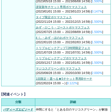
(2023/05/18 15:00 ～ 2023/06/08 14:59) [
1.500%
]
謹賀新年チケット専用ポケマスフェス
(2023/01/01 15:00 ～ 2023/01/23 14:59) [
0.147%
]
タイプ限定ポケマスフェス
(2022/11/24 15:00 ～ 2022/12/15 14:59) [
1.500%
]
みず・ひこう・ゴーストポケマスフェス
(2022/07/25 15:00 ～ 2022/08/09 14:59) [
1.500%
]
むし・みず・ほのおポケマスフェス
(2022/01/20 15:00 ～ 2022/02/03 14:59) [
1.500%
]
トリプルピックアップ72時間限定フェス
(2021/07/28 15:00 ～ 2021/07/31 14:59) [
1.500%
]
トリプルピックアップポケマスフェス
(2020/12/17 15:00 ～ 2021/01/01 14:59) [
1.500%
]
マジコスグリーンポケマスフェス
(2020/08/28 15:00 ～ 2020/10/30 14:59) [
2.000%
]
1回限定！選べる★5チケット専用Bサーチ
(2022/02/24 15:00 ～) [
0.122%
]
【関連イベント】
分類
詳細
バディーズエピソード
仲間にすると「とある日のマジコスグリーン」が解放