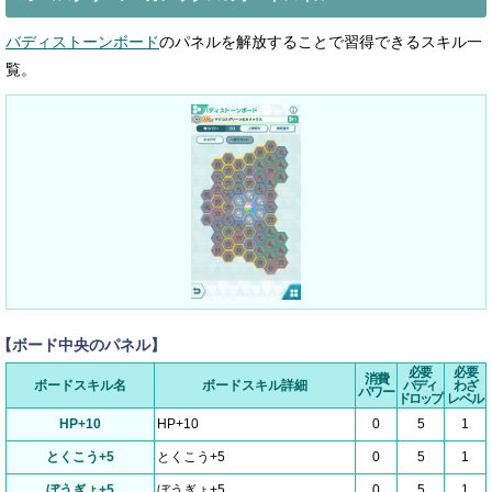
バディストーンボード
のパネルを解放することで習得できるスキル一
覧。
【ボード中央のパネル】
必要
必要
消費
ボードスキル名
ボードスキル詳細
バディ
わざ
パワー
ドロップ
レベル
HP+10
HP+10
0
5
1
とくこう+5
とくこう+5
0
5
1
ぼうぎょ+5
ぼうぎょ+5
0
5
1