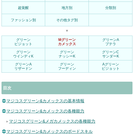
超覚醒
地方別
分類別
ファッション別
その他タグ別
▼
グリーン
Mグリーン
グリーンA
ピジョット
カメックス
プテラ
グリーン
グリーン
グリーンC
ウインディK
ナッシーK
サンダーK
グリーンA
グリーン
Aグリーン
リザードン
フーディン
ピジョット
目次
マジコスグリーン&カメックスの基本情報
マジコスグリーン&カメックスの各種能力
›
マジコスグリーン&メガカメックスの各種能力
マジコスグリーン&カメックスのボードスキル