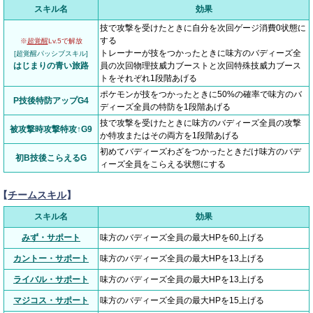
スキル名
効果
技で攻撃を受けたときに自分を次回ゲージ消費0状態に
する
※
超覚醒
Lv.5で解放
トレーナーが技をつかったときに味方のバディーズ全
[超覚醒パッシブスキル]
はじまりの青い旅路
員の次回物理技威力ブーストと次回特殊技威力ブース
トをそれぞれ1段階あげる
ポケモンが技をつかったときに50%の確率で味方のバ
P技後特防アップG4
ディーズ全員の特防を1段階あげる
技で攻撃を受けたときに味方のバディーズ全員の攻撃
被攻撃時攻撃特攻↑G9
か特攻またはその両方を1段階あげる
初めてバディーズわざをつかったときだけ味方のバデ
初B技後こらえるG
ィーズ全員をこらえる状態にする
【
チームスキル
】
スキル名
効果
みず・サポート
味方のバディーズ全員の最大HPを60上げる
カントー・サポート
味方のバディーズ全員の最大HPを13上げる
ライバル・サポート
味方のバディーズ全員の最大HPを13上げる
マジコス・サポート
味方のバディーズ全員の最大HPを15上げる