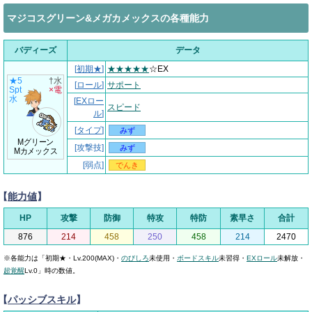
マジコスグリーン&メガカメックスの各種能力
バディーズ
データ
[
初期★
]
★★★★★
☆EX
★5
†水
[
ロール
]
サポート
Spt
×電
水
[
EXロー
スピード
ル
]
[
タイプ
]
みず
Mグリーン
[攻撃技]
みず
Mカメックス
[弱点]
でんき
【
能力値
】
HP
攻撃
防御
特攻
特防
素早さ
合計
876
214
458
250
458
214
2470
※各能力は「初期★・Lv.200(MAX)・
のびしろ
未使用・
ボードスキル
未習得・
EXロール
未解放・
超覚醒
Lv.0」時の数値。
【
パッシブスキル
】