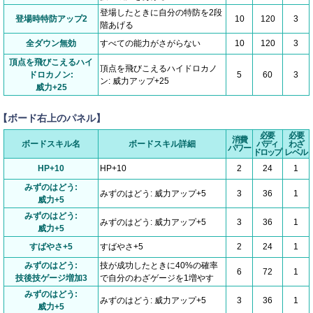
登場したときに自分の特防を2段
登場時特防アップ2
10
120
3
階あげる
全ダウン無効
すべての能力がさがらない
10
120
3
頂点を飛びこえるハイ
頂点を飛びこえるハイドロカノ
ドロカノン:
5
60
3
ン: 威力アップ+25
威力+25
【ボード右上のパネル】
必要
必要
消費
ボードスキル名
ボードスキル詳細
バディ
わざ
パワー
ドロップ
レベル
HP+10
HP+10
2
24
1
みずのはどう:
みずのはどう: 威力アップ+5
3
36
1
威力+5
みずのはどう:
みずのはどう: 威力アップ+5
3
36
1
威力+5
すばやさ+5
すばやさ+5
2
24
1
みずのはどう:
技が成功したときに40%の確率
6
72
1
技後技ゲージ増加3
で自分のわざゲージを1増やす
みずのはどう:
みずのはどう: 威力アップ+5
3
36
1
威力+5