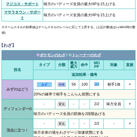
マジコス・サポート
味方のバディーズ全員の最大HPを15上げる
マサラタウン・サポー
味方のバディーズ全員の最大HPを15上げる
ト
※チームスキルの効果値はチームスキルのレベルに応じて上昇する。(上記の数値はLv.MAX時の数
値)
【わざ】
◆
ポケモンのわざ
/
◆
トレーナーのわざ
最大
MG
タイプ
分類
命中
対象
直接
威力
PP
技名
追加効果・備考
56
100
相手1体
×
みず
特殊
みずのはどう
20%の確率で相手をこんらん状態にする
-
-
-
2/2
味方全員
×
変化
ディフェンダーG
味方のバディーズ全員の防御を2段階あげる
-
-
-
2/2
-
×
変化
頂点に立つ！
味方全体の場をわざゲージ加速状態にする