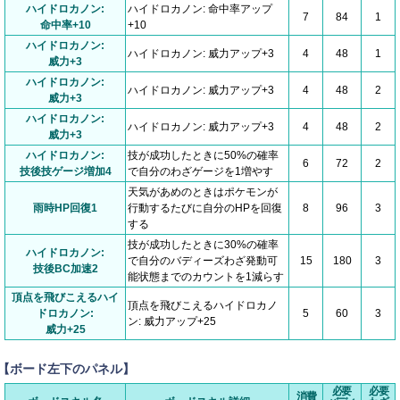
ハイドロカノン:
ハイドロカノン: 命中率アップ
7
84
1
命中率+10
+10
ハイドロカノン:
ハイドロカノン: 威力アップ+3
4
48
1
威力+3
ハイドロカノン:
ハイドロカノン: 威力アップ+3
4
48
2
威力+3
ハイドロカノン:
ハイドロカノン: 威力アップ+3
4
48
2
威力+3
ハイドロカノン:
技が成功したときに50%の確率
6
72
2
技後技ゲージ増加4
で自分のわざゲージを1増やす
天気があめのときはポケモンが
雨時HP回復1
行動するたびに自分のHPを回復
8
96
3
する
技が成功したときに30%の確率
ハイドロカノン:
で自分のバディーズわざ発動可
15
180
3
技後BC加速2
能状態までのカウントを1減らす
頂点を飛びこえるハイ
頂点を飛びこえるハイドロカノ
ドロカノン:
5
60
3
ン: 威力アップ+25
威力+25
【ボード左下のパネル】
必要
必要
消費