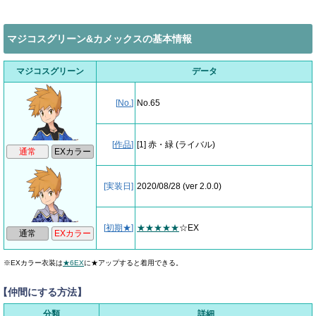
マジコスグリーン&カメックスの基本情報
マジコスグリーン
データ
[
No.
]
No.65
[
作品
]
[1] 赤・緑
(ライバル)
[実装日]
2020/08/28
(ver 2.0.0)
[
初期★
]
★★★★★
☆EX
※EXカラー衣装は
★6EX
に★アップすると着用できる。
【仲間にする方法】
分類
詳細