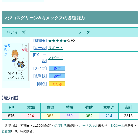
マジコスグリーン&カメックスの各種能力
バディーズ
データ
[
初期★
]
★★★★★
☆EX
★5
†水
[
ロール
]
サポート
Spt
×電
水
[
EXロー
スピード
ル
]
[
タイプ
]
みず
Mグリーン
[攻撃技]
みず
カメックス
[弱点]
でんき
【
能力値
】
HP
攻撃
防御
特攻
特防
素早さ
合計
876
214
382
250
382
214
2318
※各能力は「初期★・Lv.200(MAX)・
のびしろ
未使用・
ボードスキル
未習得・
EXロール
未解放・
超覚醒
Lv.0」時の数値。