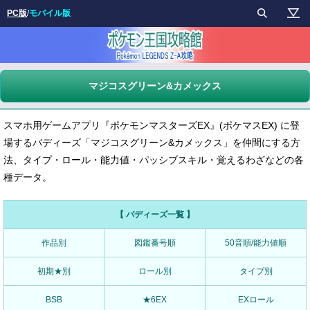
PC版
/
モバイル版
マジコスグリーン&カメックス
スマホ用ゲームアプリ『ポケモンマスターズEX』(ポケマスEX) に登
場するバディーズ「マジコスグリーン&カメックス」を仲間にする方
法、タイプ・ロール・能力値・パッシブスキル・覚えるわざなどの各
種データ。
【 バディーズ一覧 】
作品別
図鑑番号順
50音順/能力値順
初期★別
ロール別
タイプ別
BSB
★6EX
EXロール