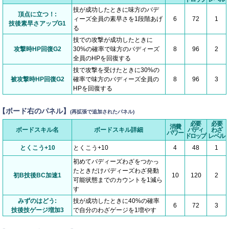
技が成功したときに味方のバデ
頂点に立つ！:
ィーズ全員の素早さを1段階あげ
6
72
1
技後素早さアップG1
る
技での攻撃が成功したときに
攻撃時HP回復G2
30%の確率で味方のバディーズ
8
96
2
全員のHPを回復する
技で攻撃を受けたときに30%の
被攻撃時HP回復G2
確率で味方のバディーズ全員の
8
96
3
HPを回復する
【ボード右のパネル】
(再拡張で追加されたパネル)
必要
必要
消費
ボードスキル名
ボードスキル詳細
バディ
わざ
パワー
ドロップ
レベル
とくこう+10
とくこう+10
4
48
1
初めてバディーズわざをつかっ
たときだけバディーズわざ発動
初B技後BC加速1
10
120
2
可能状態までのカウントを1減ら
す
みずのはどう:
技が成功したときに40%の確率
6
72
3
技後技ゲージ増加3
で自分のわざゲージを1増やす