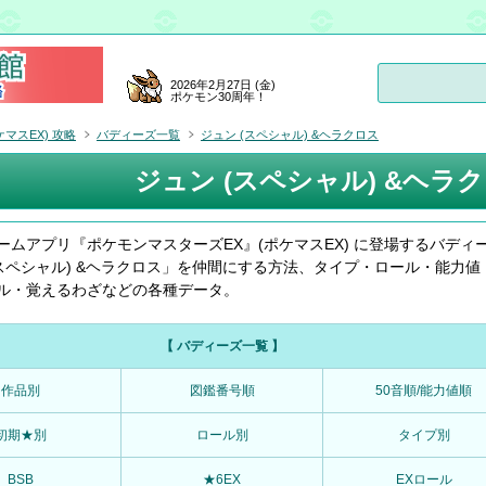
2026年2月27日 (金)
ポケモン30周年！
マスEX) 攻略
バディーズ一覧
ジュン (スペシャル) &ヘラクロス
ジュン (スペシャル) &ヘラ
ームアプリ『ポケモンマスターズEX』(ポケマスEX) に登場するバディ
(スペシャル) &ヘラクロス」を仲間にする方法、タイプ・ロール・能力値
ル・覚えるわざなどの各種データ。
【 バディーズ一覧 】
作品別
図鑑番号順
50音順/能力値順
初期★別
ロール別
タイプ別
BSB
★6EX
EXロール