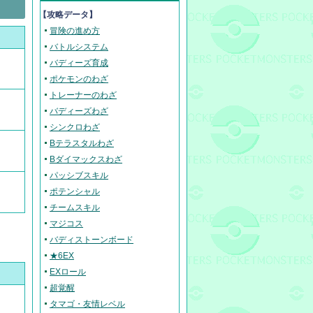
【攻略データ】
冒険の進め方
バトルシステム
バディーズ育成
ポケモンのわざ
トレーナーのわざ
バディーズわざ
シンクロわざ
Bテラスタルわざ
Bダイマックスわざ
パッシブスキル
ポテンシャル
チームスキル
マジコス
バディストーンボード
★6EX
EXロール
超覚醒
タマゴ・友情レベル