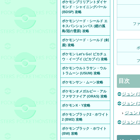
ポケモンブリリアントダイヤ
モンド・シャイニングパール
(BDSP) 攻略
ポケモンソード・シールド エ
フ
キスパンションパス (鎧の孤
島/冠の雪原) 攻略
ポケモンソード・シールド (剣
盾) 攻略
ポケモン Let's Go! ピカチュ
ウ・イーブイ (ピカブイ) 攻略
ポケモンウルトラサン・ウル
トラムーン (USUM) 攻略
目次
ポケモンサン・ムーン攻略
ポケモンオメガルビー・アル
ジュン 
ファサファイア (ORAS) 攻略
ジュン 
ポケモンX・Y攻略
›
ジュン
ポケモンブラック2・ホワイト
2 (BW2) 攻略
ジュン 
ポケモンブラック・ホワイト
(BW) 攻略