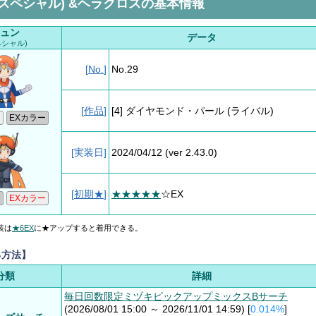
(スペシャル) &ヘラクロスの基本情報
ュン
データ
ペシャル)
[
No.
]
No.29
[
作品
]
[4] ダイヤモンド・パール
(ライバル)
[実装日]
2024/04/12
(ver 2.43.0)
[
初期★
]
★★★★★
☆EX
装は
★6EX
に★アップすると着用できる。
る方法】
分類
詳細
毎日回数限定ミヅキピックアップミックスBサーチ
(2026/08/01 15:00 ～ 2026/11/01 14:59) [
0.014%
]