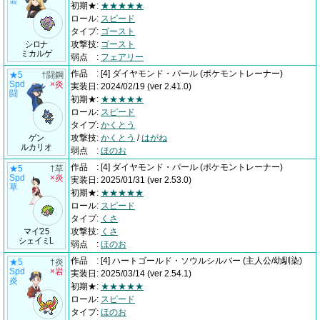
霊
初期★
:
★★★★★
ロール
:
スピード
タイプ
:
ゴースト
シロナ
攻撃技
:
ゴースト
ミカルゲ
弱点
:
フェアリー
作品
:
[4] ダイヤモンド・パール
(ポケモントレーナー)
★5
†闘鋼
Spd
×炎
実装日
:
2024/02/19
(ver 2.41.0)
闘
初期★
:
★★★★★
ロール
:
スピード
タイプ
:
かくとう
ゲン
攻撃技
:
かくとう
/
はがね
ルカリオ
弱点
:
ほのお
作品
:
[4] ダイヤモンド・パール
(ポケモントレーナー)
★5
†草
Spd
×炎
実装日
:
2025/01/31
(ver 2.53.0)
草
初期★
:
★★★★★
ロール
:
スピード
タイプ
:
くさ
マイ'25
攻撃技
:
くさ
シェイミL
弱点
:
ほのお
作品
:
[4] ハートゴールド・ソウルシルバー
(主人公/幼馴染)
★5
†炎
Spd
×岩
実装日
:
2025/03/14
(ver 2.54.1)
炎
初期★
:
★★★★★
ロール
:
スピード
タイプ
:
ほのお