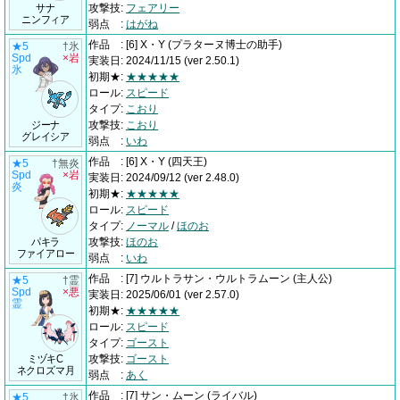
サナ
攻撃技
:
フェアリー
ニンフィア
弱点
:
はがね
作品
:
[6] X・Y
(プラターヌ博士の助手)
★5
†氷
Spd
×岩
実装日
:
2024/11/15
(ver 2.50.1)
氷
初期★
:
★★★★★
ロール
:
スピード
タイプ
:
こおり
ジーナ
攻撃技
:
こおり
グレイシア
弱点
:
いわ
作品
:
[6] X・Y
(四天王)
★5
†無炎
Spd
×岩
実装日
:
2024/09/12
(ver 2.48.0)
炎
初期★
:
★★★★★
ロール
:
スピード
タイプ
:
ノーマル
/
ほのお
パキラ
攻撃技
:
ほのお
ファイアロー
弱点
:
いわ
作品
:
[7] ウルトラサン・ウルトラムーン
(主人公)
★5
†霊
Spd
×悪
実装日
:
2025/06/01
(ver 2.57.0)
霊
初期★
:
★★★★★
ロール
:
スピード
タイプ
:
ゴースト
ミヅキC
攻撃技
:
ゴースト
ネクロズマ月
弱点
:
あく
作品
:
[7] サン・ムーン
(ライバル)
★5
†氷