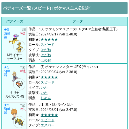
バディーズ一覧 (スピード) [ポケマス主人公以外]
バディーズ
データ
作品
:
[7] ポケモンマスターズEX
(WPM主催者/某国王子)
★5
†鋼
Spd
×炎
実装日
:
2024/09/17
(ver 2.48.0)
鋼
初期★
:
★★★★★
ロール
:
スピード
タイプ
:
はがね
Mライヤー
攻撃技
:
はがね
サーフゴー
弱点
:
ほのお
作品
:
[7] ポケモンマスターズEX
(ライバル)
★5
†岩
Spd
×地
実装日
:
2023/09/04
(ver 2.36.0)
岩
初期★
:
★★★★★
ロール
:
スピード
タイプ
:
いわ
キリヤ
攻撃技
:
いわ
ルガルガン昏
弱点
:
じめん
作品
:
[1] 赤・緑
(ライバル)
★5
†超
Spd
×虫
実装日
:
2024/08/01
(ver 2.47.0)
超
初期★
:
★★★★★
ロール
:
スピード
タイプ
:
エスパー