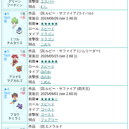
グリーン
攻撃技
:
エスパー
フーディン
弱点
:
むし
作品
:
[3] ルビー・サファイア
(ライバル)
★5
†竜
Spd
×氷
実装日
:
2024/06/28
(ver 2.46.0)
竜
初期★
:
★★★★★
ロール
:
スピード
タイプ
:
ドラゴン
ミツル
攻撃技
:
ドラゴン
チルタリス
弱点
:
こおり
作品
:
[3] ルビー・サファイア
(ジムリーダー)
★5
†炎
Spd
×地
実装日
:
2026/05/15
(ver 2.68.1)
炎
初期★
:
★★★★★
ロール
:
スピード
タイプ
:
ほのお
アスナS
攻撃技
:
ほのお
マグカルゴ
弱点
:
じめん
作品
:
[3] ルビー・サファイア
(四天王)
★4
†霊
Spd
×妖
実装日
:
2025/09/01
(ver 2.60.0)
霊
初期★
:
★★★★☆
ロール
:
スピード
タイプ
:
ゴースト
フヨウ
攻撃技
:
ゴースト
ヤミラミ
弱点
:
フェアリー
作品
:
[3] エメラルド