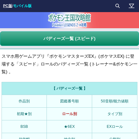
PC版
/
モバイル版
バディーズ一覧 (スピード)
スマホ用ゲームアプリ『ポケモンマスターズEX』(ポケマスEX) に登
場する「スピード」ロールのバディーズ一覧 (トレーナー&ポケモン一
覧) 。
【 バディーズ一覧 】
作品別
図鑑番号順
50音順/能力値順
初期★別
ロール別
タイプ別
BSB
★6EX
EXロール