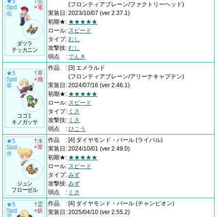
★5
†虫
(フロンティアブレーン/ファクトリーヘッド)
Spd
×電
実装日
:
2023/10/07
(ver 2.37.1)
虫
初期★
:
★★★★★
ロール
:
スピード
タイプ
:
むし
ダツラ
攻撃技
:
むし
テッカニン
弱点
:
でんき
作品
:
[3] エメラルド
★5
†草
(フロンティアブレーン/アリーナキャプテン)
Spd
×飛
実装日
:
2024/07/16
(ver 2.46.1)
草
初期★
:
★★★★★
ロール
:
スピード
タイプ
:
くさ
コゴミ
攻撃技
:
くさ
キノガッサ
弱点
:
ひこう
作品
:
[4] ダイヤモンド・パール
(ライバル)
★5
†水
Spd
×草
実装日
:
2024/10/01
(ver 2.49.0)
水
初期★
:
★★★★★
ロール
:
スピード
タイプ
:
みず
ジュン
攻撃技
:
みず
フローゼル
弱点
:
くさ
作品
:
[4] ダイヤモンド・パール
(チャンピオン)
★5
†霊
Spd
×妖
実装日
:
2025/04/10
(ver 2.55.2)