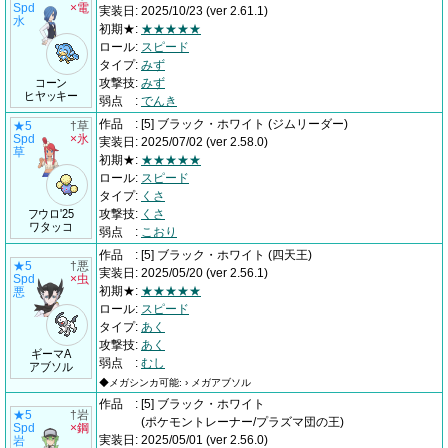
Spd
×電
実装日
:
2025/10/23
(ver 2.61.1)
水
初期★
:
★★★★★
ロール
:
スピード
タイプ
:
みず
コーン
攻撃技
:
みず
ヒヤッキー
弱点
:
でんき
作品
:
[5] ブラック・ホワイト
(ジムリーダー)
★5
†草
Spd
×氷
実装日
:
2025/07/02
(ver 2.58.0)
草
初期★
:
★★★★★
ロール
:
スピード
タイプ
:
くさ
フウロ'25
攻撃技
:
くさ
ワタッコ
弱点
:
こおり
作品
:
[5] ブラック・ホワイト
(四天王)
★5
†悪
実装日
:
2025/05/20
(ver 2.56.1)
Spd
×虫
初期★
:
★★★★★
悪
ロール
:
スピード
タイプ
:
あく
攻撃技
:
あく
ギーマA
弱点
:
むし
アブソル
◆メガシンカ可能: › メガアブソル
作品
:
[5] ブラック・ホワイト
★5
†岩
(ポケモントレーナー/プラズマ団の王)
Spd
×鋼
実装日
:
2025/05/01
(ver 2.56.0)
岩