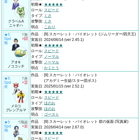
草
初期★
:
★★★★★
ロール
:
スピード
タイプ
:
くさ
クラベルA
攻撃技
:
くさ
ニャオハ
弱点
:
こおり
作品
:
[9] スカーレット・バイオレット
(ジムリーダー/四天王)
★5
†無
Spd
×闘
実装日
:
2024/06/14
(ver 2.45.1)
無
初期★
:
★★★★★
ロール
:
スピード
タイプ
:
ノーマル
アオキ
攻撃技
:
ノーマル
ノココッチ
弱点
:
かくとう
作品
:
[9] スカーレット・バイオレット
★5
†炎
(アカデミー生徒/スター団ボス)
Spd
×霊
実装日
:
2025/01/15
(ver 2.52.1)
炎
初期★
:
★★★★★
ロール
:
スピード
タイプ
:
ほのお
メロコ
攻撃技
:
ほのお
グレンアルマ
弱点
:
ゴースト
作品
:
[9] スカーレット・バイオレット 碧の仮面
(写真家)
★5
†飛超
Spd
×岩
実装日
:
2026/04/14
(ver 2.67.0)
飛
初期★
:
★★★★★
ロール
:
スピード