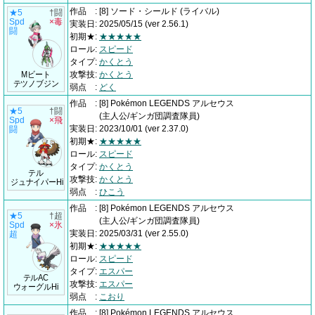
作品
:
[8] ソード・シールド
(ライバル)
★5
†闘
Spd
×毒
実装日
:
2025/05/15
(ver 2.56.1)
闘
初期★
:
★★★★★
ロール
:
スピード
タイプ
:
かくとう
Mビート
攻撃技
:
かくとう
テツノブジン
弱点
:
どく
作品
:
[8] Pokémon LEGENDS アルセウス
★5
†闘
(主人公/ギンガ団調査隊員)
Spd
×飛
実装日
:
2023/10/01
(ver 2.37.0)
闘
初期★
:
★★★★★
ロール
:
スピード
タイプ
:
かくとう
テル
攻撃技
:
かくとう
ジュナイパーHi
弱点
:
ひこう
作品
:
[8] Pokémon LEGENDS アルセウス
★5
†超
(主人公/ギンガ団調査隊員)
Spd
×氷
実装日
:
2025/03/31
(ver 2.55.0)
超
初期★
:
★★★★★
ロール
:
スピード
タイプ
:
エスパー
テルAC
攻撃技
:
エスパー
ウォーグルHi
弱点
:
こおり
作品
:
[8] Pokémon LEGENDS アルセウス