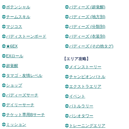
ポテンシャル
バディーズ (超覚醒)
チームスキル
バディーズ (地方別)
マジコス
バディーズ (分類別)
バディストーンボード
バディーズ (衣装別)
★6EX
バディーズ (その他タグ)
EXロール
【エリア攻略】
超覚醒
メインストーリー
タマゴ・友情レベル
チャンピオンバトル
ショップ
エクストラエリア
バディーズサーチ
イベント
デイリーサーチ
バトルラリー
チケット専用Bサーチ
パシオタワー
ミッション
トレーニングエリア