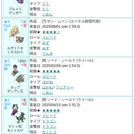
タイプ
:
どく
プルメリ
攻撃技
:
どく
ゲンガー
弱点
:
じめん
作品
:
[7] サン・ムーン
(エーテル財団代表)
★4
†水
Spd
×電
実装日
:
2025/08/01
(ver 2.59.0)
水
初期★
:
★★★★☆
ロール
:
スピード
タイプ
:
みず
ルザミーネ
攻撃技
:
みず
ミロカロス
弱点
:
でんき
作品
:
[8] ソード・シールド
(ライバル)
★5
†鋼妖
Spd
×地
実装日
:
2025/02/26
(ver 2.54.0)
鋼
初期★
:
★★★★★
ロール
:
スピード
タイプ
:
はがね
ホップ
攻撃技
:
はがね
/
フェアリー
ザシアン王
弱点
:
じめん
作品
:
[8] ソード・シールド
(ライバル)
★5
†竜
Spd
×闘
実装日
:
2025/04/15
(ver 2.55.2)
竜
初期★
:
★★★★★
ロール
:
スピード
タイプ
:
ドラゴン
マリィAC
攻撃技
:
ドラゴン
モトトカゲ
弱点
:
かくとう