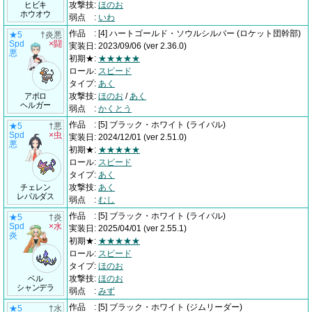
ヒビキ
攻撃技
:
ほのお
ホウオウ
弱点
:
いわ
作品
:
[4] ハートゴールド・ソウルシルバー
(ロケット団幹部)
★5
†炎悪
Spd
×闘
実装日
:
2023/09/06
(ver 2.36.0)
悪
初期★
:
★★★★★
ロール
:
スピード
タイプ
:
あく
アポロ
攻撃技
:
ほのお
/
あく
ヘルガー
弱点
:
かくとう
作品
:
[5] ブラック・ホワイト
(ライバル)
★5
†悪
Spd
×虫
実装日
:
2024/12/01
(ver 2.51.0)
悪
初期★
:
★★★★★
ロール
:
スピード
タイプ
:
あく
チェレン
攻撃技
:
あく
レパルダス
弱点
:
むし
作品
:
[5] ブラック・ホワイト
(ライバル)
★5
†炎
Spd
×水
実装日
:
2025/04/01
(ver 2.55.1)
炎
初期★
:
★★★★★
ロール
:
スピード
タイプ
:
ほのお
ベル
攻撃技
:
ほのお
シャンデラ
弱点
:
みず
作品
:
[5] ブラック・ホワイト
(ジムリーダー)
★5
†水