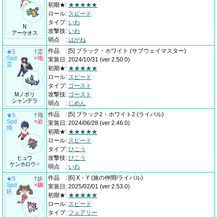
初期★
:
★★★★★
ロール
:
スピード
タイプ
:
いわ
N
攻撃技
:
いわ
アーケオス
弱点
:
はがね
作品
:
[5] ブラック・ホワイト
(サブウェイマスター)
★5
†霊
Spd
×地
実装日
:
2024/10/31
(ver 2.50.0)
霊
初期★
:
★★★★★
ロール
:
スピード
タイプ
:
ゴースト
Mノボリ
攻撃技
:
ゴースト
シャンデラ
弱点
:
じめん
作品
:
[5] ブラック2・ホワイト2
(ライバル)
★5
†飛
Spd
×岩
実装日
:
2024/06/28
(ver 2.46.0)
飛
初期★
:
★★★★★
ロール
:
スピード
タイプ
:
ひこう
ヒュウ
攻撃技
:
ひこう
ケンホロウ♂
弱点
:
いわ
作品
:
[6] X・Y
(旅の仲間/ライバル)
★5
†妖
Spd
×鋼
実装日
:
2025/02/01
(ver 2.53.0)
妖
初期★
:
★★★★★
ロール
:
スピード
タイプ
:
フェアリー