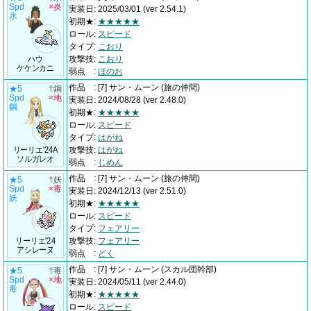
Spd
×炎
実装日
:
2025/03/01
(ver 2.54.1)
氷
初期★
:
★★★★★
ロール
:
スピード
タイプ
:
こおり
ハウ
攻撃技
:
こおり
ケケンカニ
弱点
:
ほのお
作品
:
[7] サン・ムーン
(旅の仲間)
★5
†鋼
Spd
×地
実装日
:
2024/08/28
(ver 2.48.0)
鋼
初期★
:
★★★★★
ロール
:
スピード
タイプ
:
はがね
リーリエ'24A
攻撃技
:
はがね
ソルガレオ
弱点
:
じめん
作品
:
[7] サン・ムーン
(旅の仲間)
★5
†妖
Spd
×毒
実装日
:
2024/12/13
(ver 2.51.0)
妖
初期★
:
★★★★★
ロール
:
スピード
タイプ
:
フェアリー
リーリエ'24
攻撃技
:
フェアリー
アシレーヌ
弱点
:
どく
作品
:
[7] サン・ムーン
(スカル団幹部)
★5
†毒
Spd
×地
実装日
:
2024/05/11
(ver 2.44.0)
毒
初期★
:
★★★★★
ロール
:
スピード