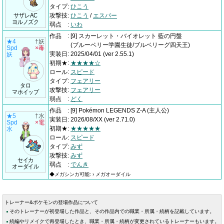
タイプ
:
ひこう
サザレAC
攻撃技
:
ひこう
/
エスパー
ヨルノズク
弱点
:
いわ
作品
:
[9] スカーレット・バイオレット 藍の円盤
★4
†妖
(ブルーベリー学園生徒/ブルベリーグ四天王)
Spd
×毒
実装日
:
2025/04/01
(ver 2.55.1)
妖
初期★
:
★★★★☆
ロール
:
スピード
タイプ
:
フェアリー
タロ
攻撃技
:
フェアリー
マホイップ
弱点
:
どく
作品
:
[9] Pokémon LEGENDS Z-A
(主人公)
★5
†水
実装日
:
2026/08/XX
(ver 2.71.0)
Spd
×電
初期★
:
★★★★★
水
ロール
:
スピード
タイプ
:
みず
攻撃技
:
みず
セイカ
弱点
:
でんき
オーダイル
◆メガシンカ可能: › メガオーダイル
トレーナー&ポケモンの登場作品について
そのトレーナーが初登場した作品と、その作品内での職業・所属・続柄を記載しています。
続編やリメイクで再登場したとき、職業・所属・続柄が変更されているトレーナーもいます。