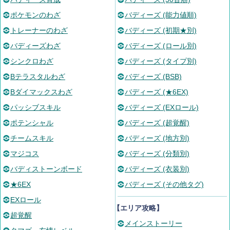
ポケモンのわざ
バディーズ (能力値順)
トレーナーのわざ
バディーズ (初期★別)
バディーズわざ
バディーズ (ロール別)
シンクロわざ
バディーズ (タイプ別)
Bテラスタルわざ
バディーズ (BSB)
Bダイマックスわざ
バディーズ (★6EX)
パッシブスキル
バディーズ (EXロール)
ポテンシャル
バディーズ (超覚醒)
チームスキル
バディーズ (地方別)
マジコス
バディーズ (分類別)
バディストーンボード
バディーズ (衣装別)
★6EX
バディーズ (その他タグ)
EXロール
【エリア攻略】
超覚醒
メインストーリー