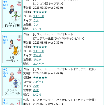
★5
†草
(コンゴウ団キャプテン)
Spd
×飛
実装日
:
2025/09/30
(ver 2.61.0)
草
初期★
:
★★★★★
ロール
:
スピード
タイプ
:
くさ
ヒナツ
攻撃技
:
くさ
ドレディアHi
弱点
:
ひこう
作品
:
[9] スカーレット・バイオレット
★5
†電
(アカデミー生徒/ライバル/チャンピオン)
Spd
×超
実装日
:
2023/08/08
(ver 2.35.0)
電
初期★
:
★★★★★
ロール
:
スピード
タイプ
:
でんき
ネモ
攻撃技
:
でんき
パーモット
弱点
:
エスパー
作品
:
[9] スカーレット・バイオレット
(アカデミー校長)
★5
†水
Spd
×飛
実装日
:
2024/10/02
(ver 2.49.0)
水
初期★
:
★★★★★
ロール
:
スピード
タイプ
:
みず
クラベル
攻撃技
:
みず
ウェーニバル
弱点
:
ひこう
作品
:
[9] スカーレット・バイオレット
(アカデミー校長)
★5
†草
Spd
×氷
実装日
:
2025/02/17
(ver 2.53.1)