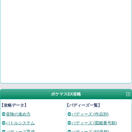
ポケマスEX攻略
【攻略データ】
【バディーズ一覧】
冒険の進め方
バディーズ (作品別)
バトルシステム
バディーズ (図鑑番号順)
バディーズ育成
バディーズ (50音順)