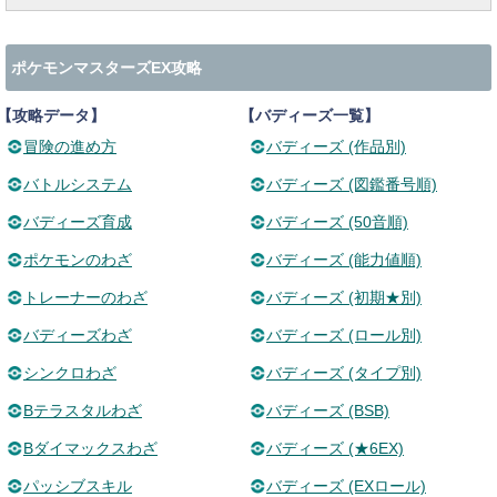
ポケモンマスターズEX攻略
【攻略データ】
【バディーズ一覧】
冒険の進め方
バディーズ (作品別)
バトルシステム
バディーズ (図鑑番号順)
バディーズ育成
バディーズ (50音順)
ポケモンのわざ
バディーズ (能力値順)
トレーナーのわざ
バディーズ (初期★別)
バディーズわざ
バディーズ (ロール別)
シンクロわざ
バディーズ (タイプ別)
Bテラスタルわざ
バディーズ (BSB)
Bダイマックスわざ
バディーズ (★6EX)
パッシブスキル
バディーズ (EXロール)