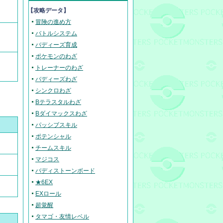
【攻略データ】
冒険の進め方
バトルシステム
バディーズ育成
ポケモンのわざ
トレーナーのわざ
バディーズわざ
シンクロわざ
Bテラスタルわざ
Bダイマックスわざ
パッシブスキル
ポテンシャル
チームスキル
マジコス
バディストーンボード
★6EX
EXロール
超覚醒
タマゴ・友情レベル