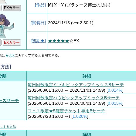
[
作品
]
[6] X・Y
(プラターヌ博士の助手)
[実装日]
2024/11/15
(ver 2.50.1)
[
初期★
]
★★★★★
☆EX
装は
★6EX
に★アップすると着用できる。
る方法】
分類
詳細
毎日回数限定ミヅキピックアップミックスBサーチ
(2026/08/01 15:00 ～ 2026/11/01 14:59) [
0.014%
]
毎日回数限定ハウピックアップミックスBサーチ
ーズサーチ
(2026/05/01 15:00 ～ 2026/08/01 14:59) [
0.015%
]
フェス限定★5確定チケット専用Bサーチ
(2025/07/28 15:00 ～) [
1.020%
]
にする方法
分類
詳細