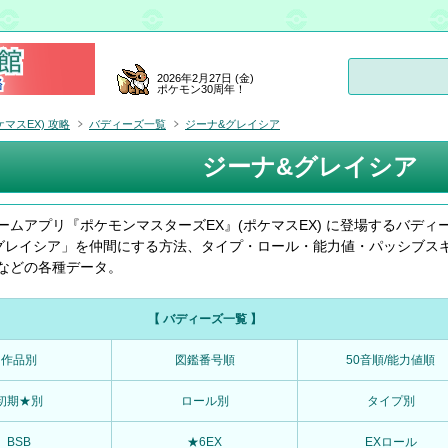
2026年2月27日 (金)
ポケモン30周年！
マスEX) 攻略
バディーズ一覧
ジーナ&グレイシア
ジーナ&グレイシア
ームアプリ『ポケモンマスターズEX』(ポケマスEX) に登場するバディ
グレイシア」を仲間にする方法、タイプ・ロール・能力値・パッシブス
などの各種データ。
【 バディーズ一覧 】
作品別
図鑑番号順
50音順/能力値順
初期★別
ロール別
タイプ別
BSB
★6EX
EXロール