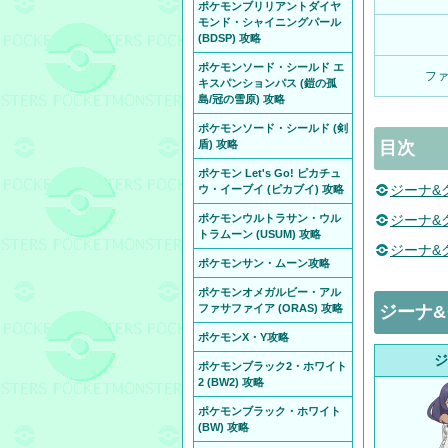
ポケモンブリリアントダイヤ
モンド・シャイニングパール
(BDSP) 攻略
ポケモンソード・シールド エ
フ
キスパンションパス (鎧の孤
島/冠の雪原) 攻略
ポケモンソード・シールド (剣
盾) 攻略
目次
ポケモン Let's Go! ピカチュ
ジーナ&
ウ・イーブイ (ピカブイ) 攻略
ポケモンウルトラサン・ウル
ジーナ&
トラムーン (USUM) 攻略
ジーナ&
ポケモンサン・ムーン攻略
ポケモンオメガルビー・アル
ファサファイア (ORAS) 攻略
ジーナ
ポケモンX・Y攻略
ジ
ポケモンブラック2・ホワイト
2 (BW2) 攻略
ポケモンブラック・ホワイト
(BW) 攻略