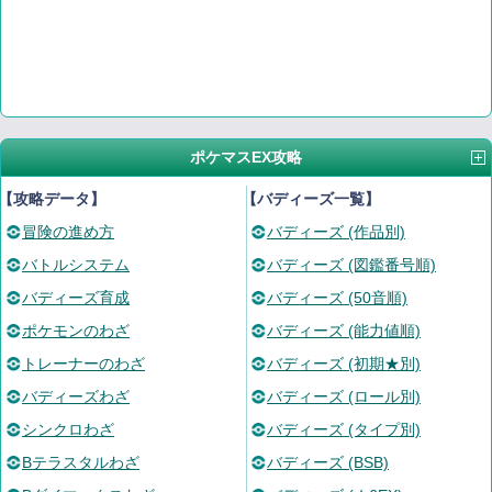
ポケマスEX攻略
【攻略データ】
【バディーズ一覧】
冒険の進め方
バディーズ (作品別)
バトルシステム
バディーズ (図鑑番号順)
バディーズ育成
バディーズ (50音順)
ポケモンのわざ
バディーズ (能力値順)
トレーナーのわざ
バディーズ (初期★別)
バディーズわざ
バディーズ (ロール別)
シンクロわざ
バディーズ (タイプ別)
Bテラスタルわざ
バディーズ (BSB)