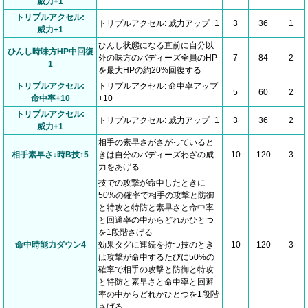
威力+1
トリプルアクセル:
トリプルアクセル: 威力アップ+1
3
36
1
威力+1
ひんし状態になる直前に自分以
ひんし時味方HP中回復
外の味方のバディーズ全員のHP
7
84
2
1
を最大HPの約20%回復する
トリプルアクセル:
トリプルアクセル: 命中率アップ
5
60
2
命中率+10
+10
トリプルアクセル:
トリプルアクセル: 威力アップ+1
3
36
2
威力+1
相手の素早さがさがっていると
相手素早さ↓時B技↑5
きは自分のバディーズわざの威
10
120
3
力をあげる
技での攻撃が命中したときに
50%の確率で相手の攻撃と防御
と特攻と特防と素早さと命中率
と回避率の中からどれかひとつ
を1段階さげる
命中時能力ダウン4
効果タグに連続を持つ技のとき
10
120
3
は攻撃が命中するたびに50%の
確率で相手の攻撃と防御と特攻
と特防と素早さと命中率と回避
率の中からどれかひとつを1段階
さげる