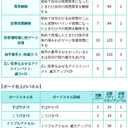
初めて自分が状態異常になった
異常解除
ときだけ自分の状態異常を解除
7
84
2
する
初めて自分がひるみ状態やこん
妨害状態解除
らん状態やバインド状態になっ
7
84
2
たときだけその状態を解除する
初めて登場したときだけ味方全
初登場時場に技ゲージ
体の場をわざゲージ加速状態に
10
120
3
加速
する
相手の素早さがさがっていると
相手素早さ↓時威力↑5
10
120
3
きは自分の技の威力をあげる
広い世界をみせるアイ
広い世界をみせるアイスインパ
スインパクト:
5
60
3
クト: 威力アップ+25
威力+25
【ボード右上のパネル】
必要
必要
消費
ボードスキル名
ボードスキル詳細
バディ
わざ
パワー
ドロップ
レベル
すばやさ+5
すばやさ+5
2
24
1
こうげき+5
こうげき+5
2
24
1
トリプルアクセル:
トリプルアクセル: 威力アップ+1
3
36
1