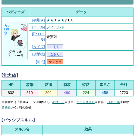
バディーズ
データ
[
初期★
]
★★★★★
☆EX
★5
†氷
[
ロール
]
フィールド
Fld
×闘
氷
[
EXロー
未実装
ル
]
[
タイプ
]
こおり
グラジオ
[攻撃技]
こおり
マニューラ
[弱点]
かくとう
【
能力値
】
HP
攻撃
防御
特攻
特防
素早さ
合計
832
510
209
490
224
458
2723
※各能力は「初期★・Lv.200(MAX)・
のびしろ
未使用・
ボードスキル
未習得・
EXロール
未解放・
超覚醒
Lv.0」時の数値。
【
パッシブスキル
】
スキル名
効果