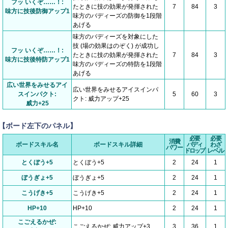
フッ いくぞ……！:
たときに技の効果が発揮された
7
84
3
味方に技後防御アップ1
味方のバディーズの防御を1段階
あげる
味方のバディーズを対象にした
技 (場の効果はのぞく) が成功し
フッ いくぞ……！:
たときに技の効果が発揮された
7
84
3
味方に技後特防アップ1
味方のバディーズの特防を1段階
あげる
広い世界をみせるアイ
広い世界をみせるアイスインパ
スインパクト:
5
60
3
クト: 威力アップ+25
威力+25
【ボード左下のパネル】
必要
必要
消費
ボードスキル名
ボードスキル詳細
バディ
わざ
パワー
ドロップ
レベル
とくぼう+5
とくぼう+5
2
24
1
ぼうぎょ+5
ぼうぎょ+5
2
24
1
こうげき+5
こうげき+5
2
24
1
HP+10
HP+10
2
24
1
こごえるかぜ:
こごえるかぜ: 威力アップ+3
3
36
1