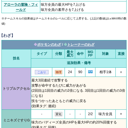
アローラの冒険・フィ
味方全員の最大HPを7上げる
ールド
味方全員の素早さを7上げる
※チームスキルの効果値はチームスキルのレベルに応じて上昇する。(上記の数値はLv.MAX時の数
値)
【わざ】
◆
ポケモンのわざ
/
◆
トレーナーのわざ
最大
MG
タイプ
分類
命中
対象
直接
威力
PP
技名
追加効果・備考
24
90
相手1体
○
こおり
物理
最大3回連続で攻撃する
攻撃が命中するたびに威力があがる
トリプルアクセル
(2回目は1回目の威力の2倍になる. 3回目は1回目の威力の3倍
になる)
技をつかったあともとの威力に戻る
(効果タグ: 連続)
-
-
-
2/2
味方全員
×
変化
ミニキズぐすりG
味方のバディーズ全員のHPを最大HPの約20%回復する
(効果タグ: 回復)