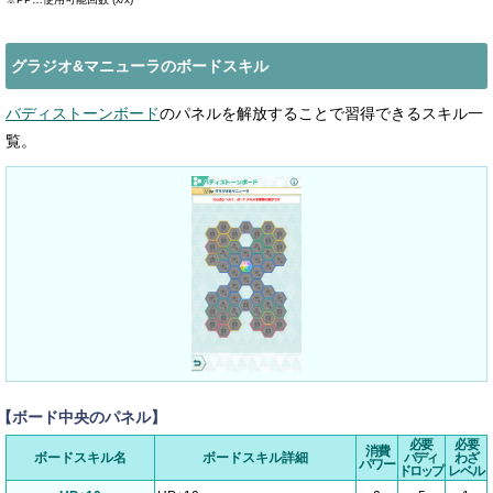
グラジオ&マニューラのボードスキル
バディストーンボード
のパネルを解放することで習得できるスキル一
覧。
【ボード中央のパネル】
必要
必要
消費
ボードスキル名
ボードスキル詳細
バディ
わざ
パワー
ドロップ
レベル