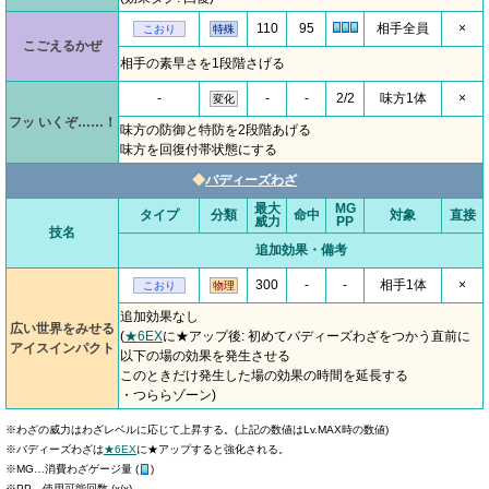
110
95
相手全員
×
こおり
特殊
こごえるかぜ
相手の素早さを1段階さげる
-
-
-
2/2
味方1体
×
変化
フッ いくぞ……！
味方の防御と特防を2段階あげる
味方を回復付帯状態にする
◆
バディーズわざ
最大
MG
タイプ
分類
命中
対象
直接
威力
PP
技名
追加効果・備考
300
-
-
相手1体
×
こおり
物理
追加効果なし
広い世界をみせる
(
★6EX
に★アップ後: 初めてバディーズわざをつかう直前に
アイスインパクト
以下の場の効果を発生させる
このときだけ発生した場の効果の時間を延長する
・つららゾーン)
※わざの威力はわざレベルに応じて上昇する。(上記の数値はLv.MAX時の数値)
※バディーズわざは
★6EX
に★アップすると強化される。
※MG…消費わざゲージ量 (
)
※PP…使用可能回数 (x/x)