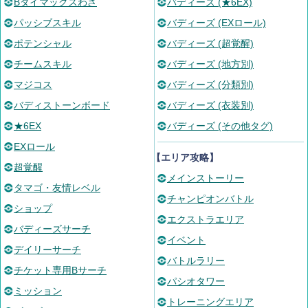
Bダイマックスわざ
バディーズ (★6EX)
パッシブスキル
バディーズ (EXロール)
ポテンシャル
バディーズ (超覚醒)
チームスキル
バディーズ (地方別)
マジコス
バディーズ (分類別)
バディストーンボード
バディーズ (衣装別)
★6EX
バディーズ (その他タグ)
EXロール
【エリア攻略】
超覚醒
メインストーリー
タマゴ・友情レベル
チャンピオンバトル
ショップ
エクストラエリア
バディーズサーチ
イベント
デイリーサーチ
バトルラリー
チケット専用Bサーチ
パシオタワー
ミッション
トレーニングエリア