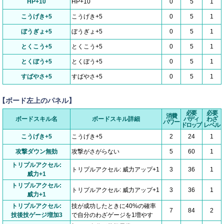
HP+10
HP+10
0
5
1
こうげき+5
こうげき+5
0
5
1
ぼうぎょ+5
ぼうぎょ+5
0
5
1
とくこう+5
とくこう+5
0
5
1
とくぼう+5
とくぼう+5
0
5
1
すばやさ+5
すばやさ+5
0
5
1
【ボード左上のパネル】
必要
必要
消費
ボードスキル名
ボードスキル詳細
バディ
わざ
パワー
ドロップ
レベル
こうげき+5
こうげき+5
2
24
1
攻撃ダウン無効
攻撃がさがらない
5
60
1
トリプルアクセル:
トリプルアクセル: 威力アップ+1
3
36
1
威力+1
トリプルアクセル:
トリプルアクセル: 威力アップ+1
3
36
1
威力+1
トリプルアクセル:
技が成功したときに40%の確率
7
84
2
技後技ゲージ増加3
で自分のわざゲージを1増やす