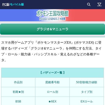
PC版
/
モバイル版
グラジオ&マニューラ
スマホ用ゲームアプリ『ポケモンマスターズEX』(ポケマスEX) に登
場するバディーズ「グラジオ&マニューラ」を仲間にする方法、タイ
プ・ロール・能力値・パッシブスキル・覚えるわざなどの各種デー
タ。
【 バディーズ一覧 】
作品別
図鑑番号順
50音順/能力値順
初期★別
ロール別
タイプ別
BSB
★6EX
EXロール