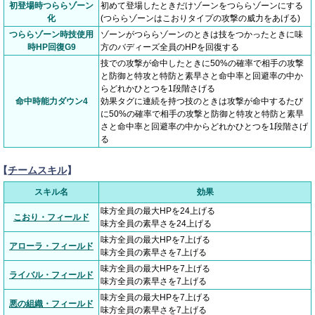
初登場時つららゾーン
初めて登場したときだけゾーンをつららゾーンにする
化
(つららゾーンはこおりタイプの攻撃の威力をあげる)
つららゾーン時技使用
ゾーンがつららゾーンのときは技をつかったときに味
時HP回復G9
方のバディーズ全員のHPを回復する
技での攻撃が命中したときに50%の確率で相手の攻撃
と防御と特攻と特防と素早さと命中率と回避率の中か
らどれかひとつを1段階さげる
命中時能力ダウン4
効果タグに連続を持つ技のときは攻撃が命中するたび
に50%の確率で相手の攻撃と防御と特攻と特防と素早
さと命中率と回避率の中からどれかひとつを1段階さげ
る
【
チームスキル
】
スキル名
効果
味方全員の最大HPを24上げる
こおり・フィールド
味方全員の素早さを24上げる
味方全員の最大HPを7上げる
アローラ・フィールド
味方全員の素早さを7上げる
味方全員の最大HPを7上げる
ライバル・フィールド
味方全員の素早さを7上げる
味方全員の最大HPを7上げる
悪の組織・フィールド
味方全員の素早さを7上げる