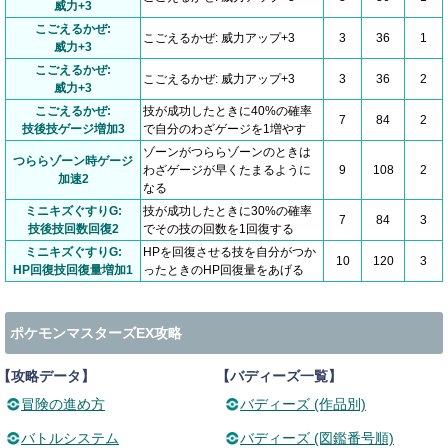
威力+3
こごえるかぜ:
こごえるかぜ: 威力アップ+3
3
36
1
威力+3
こごえるかぜ:
こごえるかぜ: 威力アップ+3
3
36
2
威力+3
こごえるかぜ:
技が成功したときに40%の確率
7
84
2
技後技ゲージ増加3
で自分のわざゲージを1増やす
ゾーンがつららゾーンのときは
つららゾーン時ゲージ
わざゲージが早くたまるように
9
108
2
加速2
なる
ミニキズぐすりG:
技が成功したときに30%の確率
7
84
3
技後技回数回復2
でその技の回数を1回復する
ミニキズぐすりG:
HPを回復させる技を自分がつか
10
120
3
HP回復技回復量増加1
ったときのHP回復量をあげる
ポケモンマスターズEX攻略
【攻略データ】
【バディーズ一覧】
冒険の進め方
バディーズ (作品別)
バトルシステム
バディーズ (図鑑番号順)