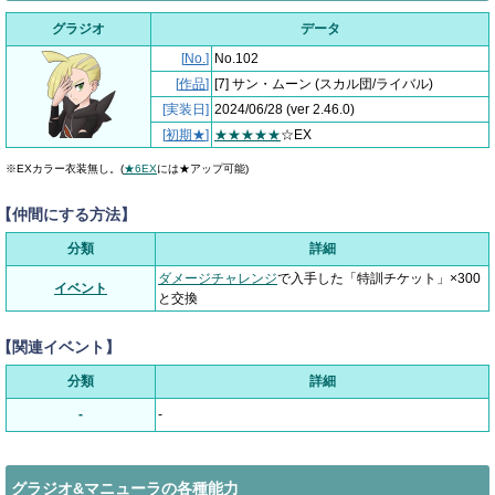
グラジオ
データ
[
No.
]
No.102
[
作品
]
[7] サン・ムーン
(スカル団/ライバル)
[実装日]
2024/06/28
(ver 2.46.0)
[
初期★
]
★★★★★
☆EX
※EXカラー衣装無し。(
★6EX
には★アップ可能)
【仲間にする方法】
分類
詳細
ダメージチャレンジ
で入手した「特訓チケット」×300
イベント
と交換
【関連イベント】
分類
詳細
-
-
グラジオ&マニューラの各種能力