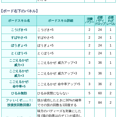
【ボード右下のパネル】
必要
必要
消費
ボードスキル名
ボードスキル詳細
バディ
わざ
パワー
ドロップ
レベル
こうげき+5
こうげき+5
2
24
1
すばやさ+5
すばやさ+5
2
24
1
ぼうぎょ+5
ぼうぎょ+5
2
24
1
とくぼう+5
とくぼう+5
2
24
1
こごえるかぜ:
こごえるかぜ: 威力アップ+3
3
36
1
威力+3
こごえるかぜ:
こごえるかぜ: 威力アップ+3
3
36
1
威力+3
こごえるかぜ:
こごえるかぜ: 命中率アップ+5
3
36
2
命中率+5
ひるみ無効
ひるみ状態にならない
5
60
2
フッ いくぞ……！:
技が成功したときに30%の確率
7
84
2
技後技回数回復2
でその技の回数を1回復する
味方のバディーズを対象にした
技 (場の効果はのぞく) が成功し